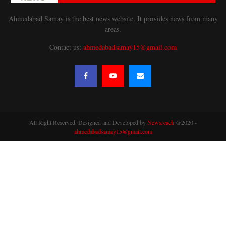
Ahmedabad Samay is the best news website. It provides news from many
areas.
Contact us:
ahmedabadsamay15@gmail.com
All Right Reserved. Designed and Developed by
Newsreach
@2020 -
ahmedabadsamay15@gmail.com