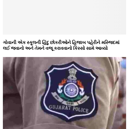
ગોવાની એક સ્‍કૂલની હિંદુ છોકરીઓને હિજાબ પહેરીને મસ્‍જિદમાં
લઈ જવાનો અને તેમને વજૂ કરાવવાનો કિસ્‍સો સામે આવ્‍યો