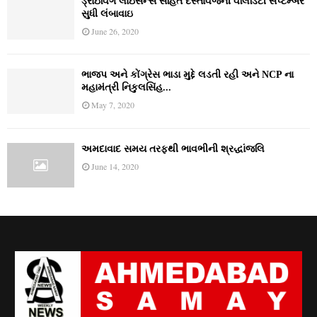
ડ્રાઇવિંગ લાઇસન્સ સહિત દસ્તાવેજની વેલિડિટી સપ્ટેમ્બર
સુધી લંબાવાઇ
June 26, 2020
ભાજપ અને કોંગ્રેસ ભાડા મુદ્દે લડતી રહી અને NCP ના
મહામંત્રી નિકુલસિંહ...
May 7, 2020
અમદાવાદ સમય તરફથી ભાવભીની શ્રદ્ધાંજલિ
June 14, 2020