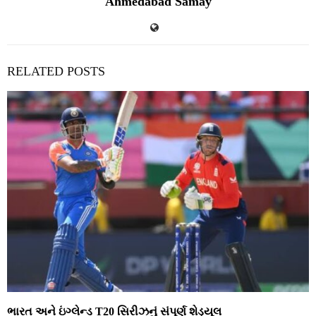
Ahmedabad Samay
RELATED POSTS
ભારત અને ઇંગ્લેન્ડ T20 સિરીઝનું સંપૂર્ણ શેડ્યૂલ