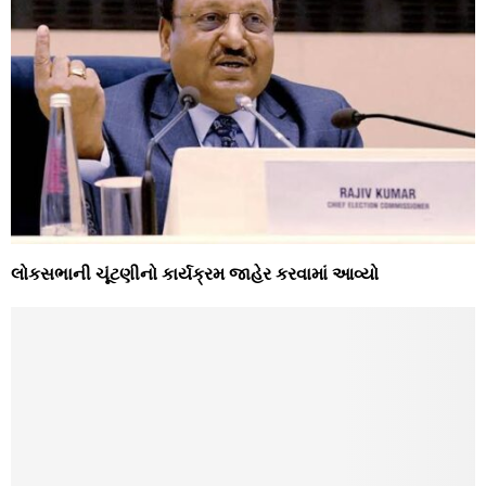
લોકસભાની ચૂંટણીનો કાર્યક્રમ જાહેર કરવામાં આવ્‍યો