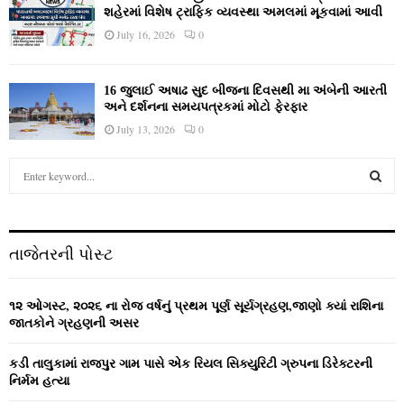
શહેરમાં વિશેષ ટ્રાફિક વ્યવસ્થા અમલમાં મૂકવામાં આવી
July 16, 2026
0
16 જુલાઈ અષાઢ સુદ બીજના દિવસથી મા અંબેની આરતી
અને દર્શનના સમયપત્રકમાં મોટો ફેરફાર
July 13, 2026
0
S
e
a
S
r
c
E
તાજેતરની પોસ્ટ
h
f
A
o
૧૨ ઓગસ્ટ, ૨૦૨૬ ના રોજ વર્ષનું પ્રથમ પૂર્ણ સૂર્યગ્રહણ,જાણો ક્યાં રાશિના
r
R
જાતકોને ગ્રહણની અસર
:
C
કડી તાલુકામાં રાજપુર ગામ પાસે એક રિયલ સિક્યુરિટી ગ્રુપના ડિરેક્ટરની
નિર્મમ હત્યા
H