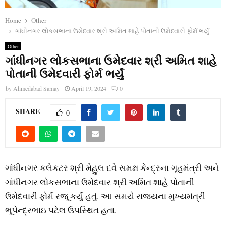
Home
Other
ગાંધીનગર લોકસભાના ઉમેદવાર શ્રી અમિત શાહે પોતાની ઉમેદવારી ફોર્મ ભર્યું
Other
ગાંધીનગર લોકસભાના ઉમેદવાર શ્રી અમિત શાહે
પોતાની ઉમેદવારી ફોર્મ ભર્યું
by
Ahmedabad Samay
April 19, 2024
0
SHARE
0
ગાંધીનગર કલેકટર શ્રી મેહુલ દવે સમક્ષ કેન્‍દ્રના ગૃહમંત્રી અને
ગાંધીનગર લોકસભાના ઉમેદવાર શ્રી અમિત શાહે પોતાની
ઉમેદવારી ફોર્મ રજૂ કર્યું હતું. આ સમયે રાજ્‍યના મુખ્‍યમંત્રી
ભૂપેન્‍દ્રભાઇ પટેલ ઉપસ્‍થિત હતા.