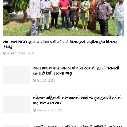
સેવ અર્થ NGO દ્વારા અબોલા પક્ષીઓ માટે વિનામૂલ્યે પાણીના કુંડા વિતરણ
કરાયું
April 6, 2024
0
અમદાવાદના શહેરકોટડા પોલીસ સ્ટેશની હદમાં ધસમસી
રહ્યા છે દેશી દારૂના અડ્ડા
July 23, 2023
નવેમ્‍બર મહિનાની શરૂઆતની સાથે જ ફુલગુલાબી ઠંડીની
પણ શરૂઆત થઈ
November 2, 2022