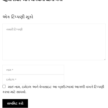
એક ટિપ્પણી મૂકો
મારું નામ, ઇમેઇલ અને વેબસાઇટ આ બ્રાઉઝરમાં આગલી વખતે ટિપ્પણી
કરવા માટે સાચવો.