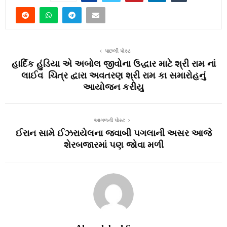
પાછલી પોસ્ટ
હાર્દિક હુંડિયા એ અબોલ જીવોના ઉદ્ધાર માટે શ્રી રામ નાં
લાઈવ ચિત્ર દ્વારા અવતરણ શ્રી રામ કા સમારોહનું
આયોજન કરીયુ
આગળની પોસ્ટ
ઈરાન સામે ઈઝરાયેલના જવાબી પગલાની અસર આજે
શેરબજારમાં પણ જોવા મળી