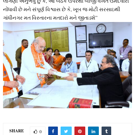
લાગણી અનુભવું છું કે, આ બેઠક ઉપરથી બીજી વખત ઉમેદવારી
નોંધાવી છે મને સંપૂર્ણ વિશ્વાસ છે કે, ખૂબ જ મોટી સરસાઇથી
ગાંધીનગર મત વિસ્‍તારના મતદારો મને જીતાડશે”
SHARE
0