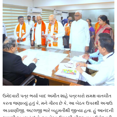
ઉમેદવારી પત્ર ભર્યા બાદ અમીત શાહે પત્રકારો સમક્ષ વાતચીત
કરતા જણાવ્‍યું હતું કે, મને ગૌરવ છે કે, આ બેઠક ઉપરથી અગાઉ
અડવાણીજી, અટલજી ભારે બહુમતીથી જીત્‍યા હતા. હું આનંદની