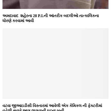
અમદાવાદ શહેરના 28 P.I.ની આંતરીક બદલીઓ તાત્કાલિકના
ધોરણે કરવામાં આવી
વટવા જીઆઇડીસી વિસ્તારમાં આવેલી એક કેમિકલ ની ફેક્ટરીમાં
વહેલી સવારે આગ લાગવાની ઘટના બની