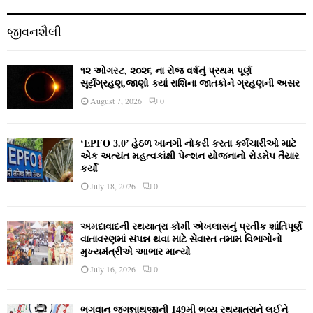
જીવનશૈલી
૧૨ ઓગસ્ટ, ૨૦૨૬ ના રોજ વર્ષનું પ્રથમ પૂર્ણ
સૂર્યગ્રહણ,જાણો ક્યાં રાશિના જાતકોને ગ્રહણની અસર
August 7, 2026
0
‘EPFO 3.0’ હેઠળ ખાનગી નોકરી કરતા કર્મચારીઓ માટે
એક અત્યંત મહત્વકાંક્ષી પેન્શન યોજનાનો રોડમેપ તૈયાર
કર્યો
July 18, 2026
0
અમદાવાદની રથયાત્રા કોમી એખલાસનું પ્રતીક શાંતિપૂર્ણ
વાતાવરણમાં સંપન્ન થવા માટે સેવારત તમામ વિભાગોનો
મુખ્યમંત્રીએ આભાર માન્યો
July 16, 2026
0
ભગવાન જગન્નાથજીની 149મી ભવ્ય રથયાત્રાને લઈને