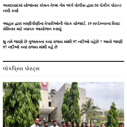
અમદાવાદમાં યોજાનાર કોમન વેલ્‍થ ગેમ અંગે પોલીસ દ્વારા 50 ચેકીંગ પોઇન્‍ટ
નક્કી કર્યા
આહાર દ્વારા ખાણીપીણીના વેપારીઓની બેઠક યોજાઈ, 19 સપ્ટેમ્બરના વિરાટ
સેમિનાર માટે વ્યાપક આયોજન કરાયું
શુ તમે જાણો છે ગુજરાતના કયા રાજ્ય માંથી 97 નદીઓ વહેછે ? આવો જાણી
97 નદીઓ ક્યાં રાજ્ય માંથી વહે છે
લોકપ્રિય પોસ્ટ્સ