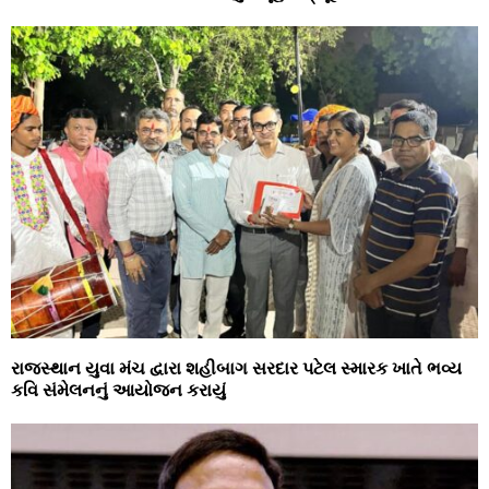
રાજસ્થાન યુવા મંચ દ્વારા શહીબાગ સરદાર પટેલ સ્મારક ખાતે ભવ્ય
કવિ સંમેલનનું આયોજન કરાયું