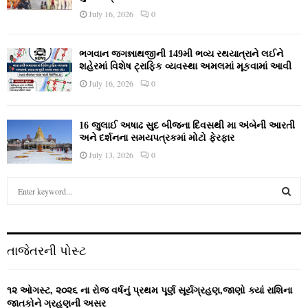
July 16, 2026
0
ભગવાન જગન્નાથજીની 149મી ભવ્ય રથયાત્રાને લઈને
શહેરમાં વિશેષ ટ્રાફિક વ્યવસ્થા અમલમાં મૂકવામાં આવી
July 16, 2026
0
16 જુલાઈ અષાઢ સુદ બીજના દિવસથી મા અંબેની આરતી
અને દર્શનના સમયપત્રકમાં મોટો ફેરફાર
July 13, 2026
0
S
e
a
S
r
c
E
તાજેતરની પોસ્ટ
h
f
A
o
૧૨ ઓગસ્ટ, ૨૦૨૬ ના રોજ વર્ષનું પ્રથમ પૂર્ણ સૂર્યગ્રહણ,જાણો ક્યાં રાશિના
r
R
જાતકોને ગ્રહણની અસર