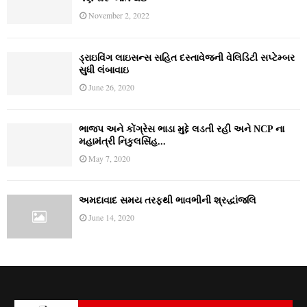
November 2, 2022
ડ્રાઇવિંગ લાઇસન્સ સહિત દસ્તાવેજની વેલિડિટી સપ્ટેમ્બર
સુધી લંબાવાઇ
June 26, 2020
ભાજપ અને કોંગ્રેસ ભાડા મુદ્દે લડતી રહી અને NCP ના
મહામંત્રી નિકુલસિંહ...
May 7, 2020
અમદાવાદ સમય તરફથી ભાવભીની શ્રદ્ધાંજલિ
June 14, 2020