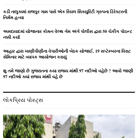
:
C
કડી તાલુકામાં રાજપુર ગામ પાસે એક રિયલ સિક્યુરિટી ગ્રુપના ડિરેક્ટરની
નિર્મમ હત્યા
H
અમદાવાદમાં યોજાનાર કોમન વેલ્‍થ ગેમ અંગે પોલીસ દ્વારા 50 ચેકીંગ પોઇન્‍ટ
નક્કી કર્યા
આહાર દ્વારા ખાણીપીણીના વેપારીઓની બેઠક યોજાઈ, 19 સપ્ટેમ્બરના વિરાટ
સેમિનાર માટે વ્યાપક આયોજન કરાયું
શુ તમે જાણો છે ગુજરાતના કયા રાજ્ય માંથી 97 નદીઓ વહેછે ? આવો જાણી
97 નદીઓ ક્યાં રાજ્ય માંથી વહે છે
લોકપ્રિય પોસ્ટ્સ