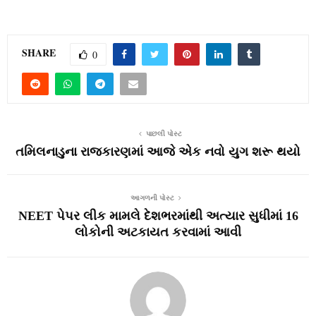
SHARE
0
પાછલી પોસ્ટ
તમિલનાડુના રાજકારણમાં આજે એક નવો યુગ શરૂ થયો
આગળની પોસ્ટ
NEET પેપર લીક મામલે દેશભરમાંથી અત્યાર સુધીમાં 16
લોકોની અટકાયત કરવામાં આવી