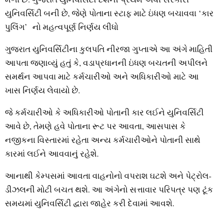
યુનિવર્સિટી બની છે, જેણે પોતાના સ્ટાફ માટે ઇંધણ બચાવવા ‘કાર
પુલિંગ’ નો મહત્વપૂર્ણ નિર્ણય લીધો
ગુજરાત યુનિવર્સિટીના કુલપતિ નીરજા ગુપ્તાએ આ અંગે માહિતી
આપતા જણાવ્યું હતું કે, વડાપ્રધાનની ઇંધણ બચતની અપીલને
સમર્થન આપવા માટે કર્મચારીઓ અને અધિકારીઓ માટે આ
ખાસ નિર્ણય લેવાયો છે.
જે કર્મચારીઓ કે અધિકારીઓ પોતાની કાર લઈને યુનિવર્સિટી
આવે છે, તેમણે હવે પોતાના રૂટ પર આવતા, આસપાસ કે
નજીકના વિસ્તારમાં રહેતા અન્ય કર્મચારીઓને પોતાની સાથે
કારમાં લઈને આવવાનું રહેશે.
આનાથી કેમ્પસમાં આવતા વાહનોનો વપરાશ ઘટશે અને પેટ્રોલ-
ડીઝલની મોટી બચત થશે. આ અંગેનો સત્તાવાર પરિપત્ર પણ ટૂંક
સમયમાં યુનિવર્સિટી દ્વારા જાહેર કરી દેવામાં આવશે.