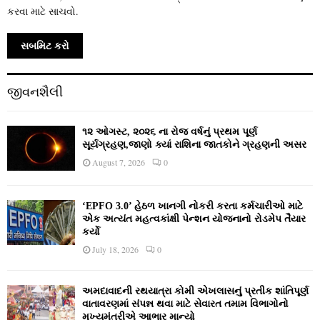
કરવા માટે સાચવો.
જીવનશૈલી
૧૨ ઓગસ્ટ, ૨૦૨૬ ના રોજ વર્ષનું પ્રથમ પૂર્ણ
સૂર્યગ્રહણ,જાણો ક્યાં રાશિના જાતકોને ગ્રહણની અસર
August 7, 2026
0
‘EPFO 3.0’ હેઠળ ખાનગી નોકરી કરતા કર્મચારીઓ માટે
એક અત્યંત મહત્વકાંક્ષી પેન્શન યોજનાનો રોડમેપ તૈયાર
કર્યો
July 18, 2026
0
અમદાવાદની રથયાત્રા કોમી એખલાસનું પ્રતીક શાંતિપૂર્ણ
વાતાવરણમાં સંપન્ન થવા માટે સેવારત તમામ વિભાગોનો
મુખ્યમંત્રીએ આભાર માન્યો