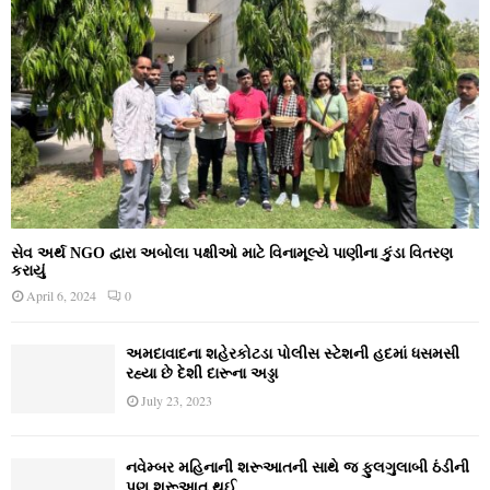
સેવ અર્થ NGO દ્વારા અબોલા પક્ષીઓ માટે વિનામૂલ્યે પાણીના કુંડા વિતરણ
કરાયું
April 6, 2024
0
અમદાવાદના શહેરકોટડા પોલીસ સ્ટેશની હદમાં ધસમસી
રહ્યા છે દેશી દારૂના અડ્ડા
July 23, 2023
નવેમ્‍બર મહિનાની શરૂઆતની સાથે જ ફુલગુલાબી ઠંડીની
પણ શરૂઆત થઈ