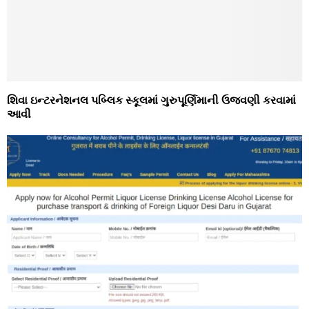
શિવા ઇન્ટરનેશનલ પબ્લિક સ્કૂલમાં ગુરુપૂર્ણિમાની ઉજવણી કરવામાં
આવી