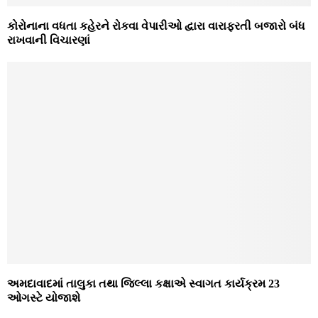
કોરોનાના વધતા કહેરને રોકવા વેપારીઓ દ્વારા વારાફરતી બજારો બંધ
રાખવાની વિચારણાં
અમદાવાદમાં તાલુકા તથા જિલ્લા કક્ષાએ સ્વાગત કાર્યક્રમ 23
ઓગસ્ટે યોજાશે