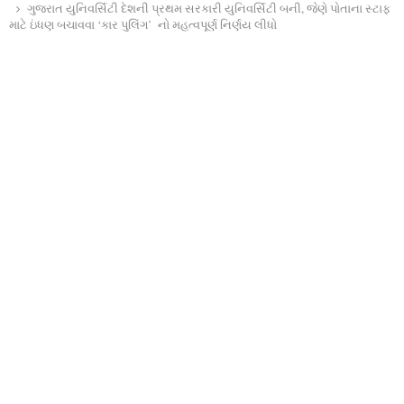
ગુજરાત યુનિવર્સિટી દેશની પ્રથમ સરકારી યુનિવર્સિટી બની, જેણે પોતાના સ્ટાફ
માટે ઇંધણ બચાવવા ‘કાર પુલિંગ’ નો મહત્વપૂર્ણ નિર્ણય લીધો