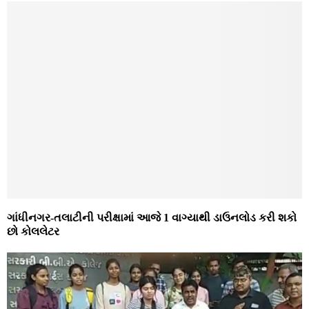
ગાંધીનગર-તલાટીની પરીક્ષામાં આજે 1 વાગ્યાથી ડાઉનલોડ કરી શકો
છો કોલલેટર