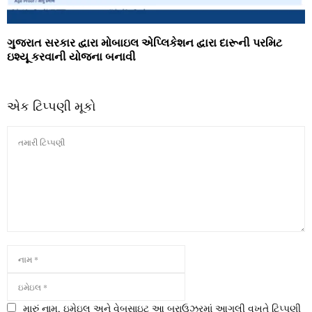
ગુજરાત સરકાર દ્વારા મોબાઇલ એપ્લિકેશન દ્વારા દારૂની પરમિટ
ઇશ્યૂ કરવાની યોજના બનાવી
એક ટિપ્પણી મૂકો
મારું નામ, ઇમેઇલ અને વેબસાઇટ આ બ્રાઉઝરમાં આગલી વખતે ટિપ્પણી