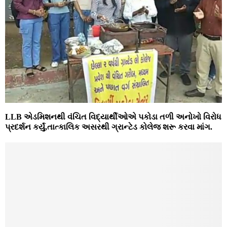
LLB એડમિશનથી વંચિત વિદ્યાર્થીઓએ પકોડા તળી અનોખો વિરોધ
પ્રદર્શન કર્યું,તાત્કાલિક અસરથી ગ્રાન્ટેડ કોલેજ શરૂ કરવા માંગ.