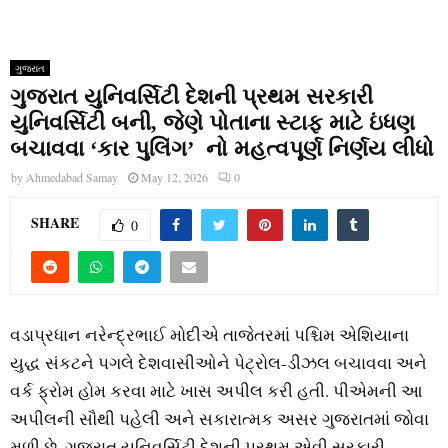
ગુજરાત
ગુજરાત યુનિવર્સિટી દેશની પ્રથમ સરકારી
યુનિવર્સિટી બની, જેણે પોતાના સ્ટાફ માટે ઇંધણ
બચાવવા ‘કાર પુલિંગ’ નો મહત્વપૂર્ણ નિર્ણય લીધો
by
Ahmedabad Samay
May 12, 2026
0
SHARE
0
વડાપ્રધાન નરેન્દ્રભાઈ મોદીએ તાજેતરમાં પશ્ચિમ એશિયાના
યુદ્ધ સંકટને પગલે દેશવાસીઓને પેટ્રોલ-ડીઝલ બચાવવા અને
વર્ક ફ્રોમ હોમ કરવા માટે ખાસ અપીલ કરી હતી. પીએમની આ
અપીલની સૌથી પહેલી અને સકારાત્મક અસર ગુજરાતમાં જોવા
મળી છે. ગુજરાત યુનિવર્સિટી દેશની પ્રથમ એવી સરકારી