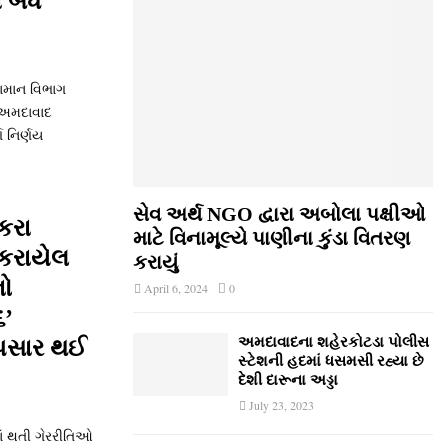
 બંધ
ામાન વિભાગ
ે અમદાવાદ
ણ નિર્ણય
સેવ અર્થ NGO દ્વારા અબોલા પક્ષીઓ
કરા
માટે વિનામૂલ્યે પાણીના કુંડા વિતરણ
 કરાયેલ
કરાયું
નો
April 6, 2024
0
૬’
અમદાવાદના શહેરકોટડા પોલીસ
 પસાર થઈ
સ્ટેશની હદમાં ધસમસી રહ્યા છે
દેશી દારૂના અડ્ડા
July 23, 2023
માં થતી ગેરરીતિઓ