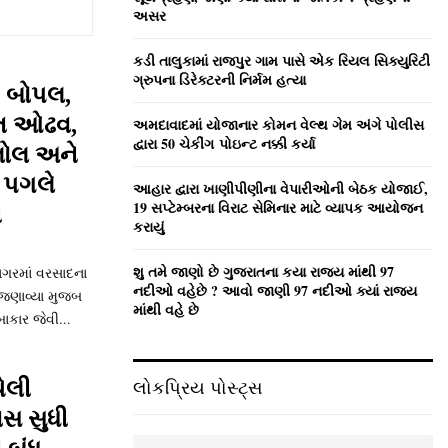
:
અસર
C
કડી તાલુકામાં રાજપુર ગામ પાસે એક રિયલ સિક્યુરિટી
H
ગ્રુપના ડિરેક્ટરની નિર્મમ હત્યા
 બોપલ,
ાંત ઓઢવ,
અમદાવાદમાં યોજાનાર કોમન વેલ્‍થ ગેમ અંગે પોલીસ
દ્વારા 50 ચેકીંગ પોઇન્‍ટ નક્કી કર્યા
લોલ અને
દ પગલે
આહાર દ્વારા ખાણીપીણીના વેપારીઓની બેઠક યોજાઈ,
19 સપ્ટેમ્બરના વિરાટ સેમિનાર માટે વ્યાપક આયોજન
ી
કરાયું
શુ તમે જાણો છે ગુજરાતના કયા રાજ્ય માંથી 97
ગરમાં વરસાદના
નદીઓ વહેછે ? આવો જાણી 97 નદીઓ ક્યાં રાજ્ય
 જણાવ્યા મુજબ
માંથી વહે છે
ાકાર જેવી...
ેલી
લોકપ્રિય પોસ્ટ્સ
સ સુધી