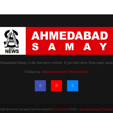
ion
Ahmedabad Samay is the best news website. It provides news from many areas
Contact us:
ahmedabadsamay15@gmail.com
Right Reserved. Designed and Developed by
Newsreach
@2020 -
ahmedabadsamay15@gmail