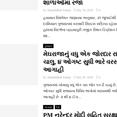
શાળાઓમા રજા
by
Ahmedabad Samay
July 30, 2026
0
હવામાન વિશ્લેષક જણાવ્યા અનુસાર, ૩૧ જુલાઈથ
દરમિયાન ગુજરાતમાં વરસાદી સિસ્ટમ સક્રિય રહેવાન
હાલમાં વિદર્ભના બ્રહ્માપુરી નજીક સ્થિત ડિપ્રેશ
૨૪...
ગુજરાત
મેઘરાજાનું વધુ એક જોરદાર ર
ચાલુ, ૪ ઓગષ્ટ સુધી ભારે વર
આગાહી
by
Ahmedabad Samay
July 29, 2026
0
ગુજરાતમાં ચોમાસુ વધુ એક વાર જોર પકડી રહ્યું 
ઓગસ્ટ સુધી રાજ્યના વિવિધ ભાગોમાં મધ્યમથી અત
આગાહી છે. ૨ થી ૪ ઈંચ...
અપરાધ
દેશ
PM નરેન્‍દ્ર મોદી સહિત સુરક્