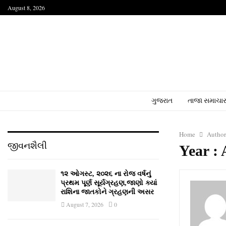
August 8, 2026
ગુજરાત
તાજા સમાચા
Home
Autho
જીવનશૈલી
Year :
૧૨ ઓગસ્ટ, ૨૦૨૬ ના રોજ વર્ષનું
પ્રથમ પૂર્ણ સૂર્યગ્રહણ,જાણો ક્યાં
રાશિના જાતકોને ગ્રહણની અસર
August 7, 2026
0