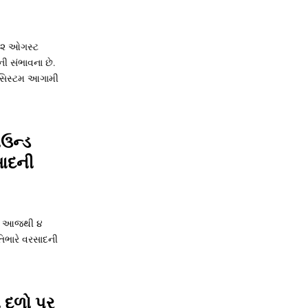
ી ૨ ઓગસ્ટ
ી સંભાવના છે.
ન સિસ્ટમ આગામી
ાઉન્ડ
સાદની
છે, આજથી ૪
િભારે વરસાદની
ષા દળો પર