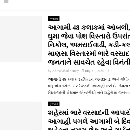
ગુજરાત
આગામી 48 કલાકમાં આંબલી,
ઘુમા જેવા પોશ વિસ્તારો ઉપર
નિકોલ, અમરાઈવાડી, કડી-ક
માણસા વિસ્તારમાં ભારે વરસા
જનતાને સાવચેત રહેવા વિનંત
by
Ahmedabad Samay
July 31, 2026
0
આગામી 48 કલાક દરમિયાન અમદાવાદ અને ગાંધીન
વધુ એક જોરદાર રાઉન્ડની આગાહી કરી છે. તેમના
મેઘરાજાની ધોધમાર એન્ટ્રીથી બંને શહેરોમાં જળબંબ
ગુજરાત
શહેરમાં ભારે વરસાદની આપાય
આગાહી પગલે આગામી બે દિવ