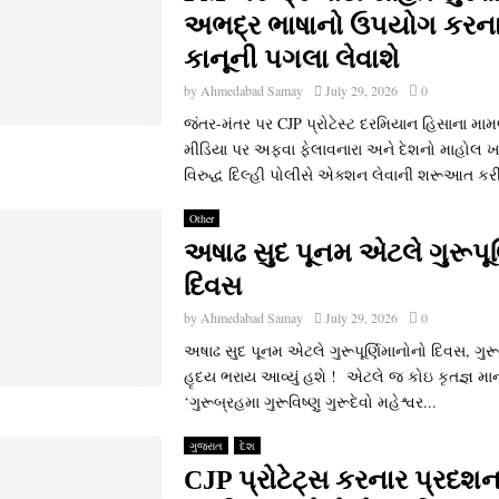
અભદ્ર ભાષાનો ઉપયોગ કરનાર
કાનૂની પગલા લેવાશે
by
Ahmedabad Samay
July 29, 2026
0
જંતર-મંતર પર CJP પ્રોટેસ્‍ટ દરમિયાન હિસાના મા
મીડિયા પર અફવા ફેલાવનારા અને દેશનો માહોલ ખ
વિરુદ્ધ દિલ્‍હી પોલીસે એક્‍શન લેવાની શરૂઆત કરી 
Other
અષાઢ સુદ પૂનમ એટલે ગુરૂપૂર
દિવસ
by
Ahmedabad Samay
July 29, 2026
0
અષાઢ સુદ પૂનમ એટલે ગુરૂપૂર્ણિમાનોનો દિવસ, ગુ
હૃદય ભરાય આવ્‍યું હશે ! એટલે જ કોઇ કૃતજ્ઞ માનવ
‘ગુરૂબ્રહમા ગુરૂવિષ્‍ણુ ગુરૂદેવો મહેશ્વર...
ગુજરાત
દેશ
CJP પ્રોટેટ્સ કરનાર પ્રદ