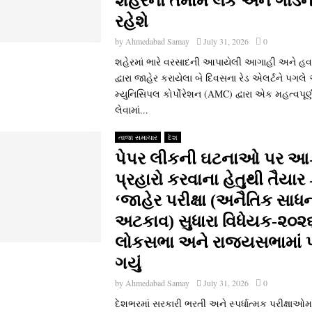
શહેરના તમામ લેક અને ગાર્ડન
રહેશે
by
Ahmedabad Samay
July 31, 2026
0
શહેરમાં ભારે વરસાદની આપાયેલી આગાહી અને હવ
દ્વારા જાહેર કરાયેલા બે દિવસના રેડ એલર્ટને પગલ
મ્યુનિસિપલ કોર્પોરેશન (AMC) દ્વારા એક મહત્વપૂર્
લેવામાં...
તાજા સમાચાર
દેશ
પેપર લીકની ઘટનાઓ પર આ
પ્રહારો કરવાના હેતુથી તૈયાર
‘જાહેર પરીક્ષા (અનૈતિક સાધ
અટકાવ) સુધારા વિધેયક-૨૦૨
લોકસભા અને રાજ્યસભામાં
ગયું
by
Ahmedabad Samay
July 31, 2026
0
દેશભરમાં સરકારી ભરતી અને સ્પર્ધાત્મક પરીક્ષાઓ