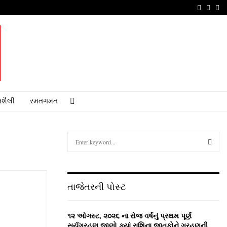
Faceboo
Youtu
Em
શૈલી
રમતગમત
S
e
a
S
r
c
E
તાજેતરની પોસ્ટ
h
f
A
o
૧૨ ઓગસ્ટ, ૨૦૨૬ ના રોજ વર્ષનું પ્રથમ પૂર્ણ
r
R
સૂર્યગ્રહણ,જાણો ક્યાં રાશિના જાતકોને ગ્રહણની