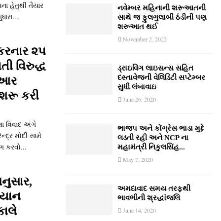
ા હેતુથી તૈયાર
નવેમ્‍બર મહિનાની શરૂઆતની
ારા...
સાથે જ ફુલગુલાબી ઠંડીની પણ
શરૂઆત થઈ
November 2, 2022
 કરનાર ૨૫
તી વિરુદ્ધ
ડ્રાઇવિંગ લાઇસન્સ સહિત
દસ્તાવેજની વેલિડિટી સપ્ટેમ્બર
ઈઆર
સુધી લંબાવાઇ
 શરૂ કરી
June 26, 2020
ા વિવાદ અંગે
ભાજપ અને કોંગ્રેસ ભાડા મુદ્દે
ન્દ્ર મોદી સામે
લડતી રહી અને NCP ના
 કરવો...
મહામંત્રી નિકુલસિંહ...
May 7, 2020
નુસાર,
અમદાવાદ સમય તરફથી
િયાન
ભાવભીની શ્રદ્ધાંજલિ
ાલે
June 14, 2020