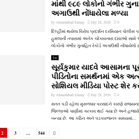
માંથી ૯૮૯ લોકોનો ગંભીર ગુનાહ
અગાઉથી નોંધાયેલા મળ્યા
by
Ahmedabad Samay
July 28, 2026
0
દિલ્‍હીમાં થયેલા વિરોધ પ્રદર્શન દરમિયાન પોલીસ 
હુમલાની તપાસમાં અનેક ચોંકાવનારા દાવાઓ સામે આ
લોકોનો ગંભીર ગુનાહિત રેકોર્ડ અગાઉથી નોંધાયેલો છ
દેશ
સૂર્યકુમાર યાદવે આસામના પૂ
પીડિતોના સમર્થનમાં એક અત્
સોશિયલ મીડિયા પોસ્ટ શેર ક
by
Ahmedabad Samay
July 28, 2026
0
સતત પડી રહેલા મુસળધાર વરસાદને કારણે રાજ્યન
જિલ્લાઓ પાણીમાં ગરકાવ થઈ ગયા છે અને હજારો
બન્યા છે. આ કઠિન અને પડકારજનક સમયમાં...
2
3
…
544