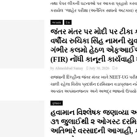
તથા પેપર લીકની ઘટનાઓ પર આકરા પ્રહારો કરવાન
કરાયેલ ‘જાહેર પરીક્ષા (અનૈતિક સાધનો અટકાવ) સુધ
અપરાધ
દેશ
જંતર મંતર પર મોદી પર ટીકા
વર્ષીય રુચિકા સિંહ નામની યુવ
ગંભીર કલમો હેઠળ એફઆ
(FIR) નોંધી કાનૂની કાર્યવાહી
by
Ahmedabad Samay
July 30, 2026
0
રાજધાની દિલ્હીના જંતર મંતર ખાતે NEET-UG પરીક્ષ
ચાલી રહેલા વિરોધ પ્રદર્શન દરમિયાન વડાપ્રધાન નરે
અત્યંત અપમાનજનક અને અભદ્ર ભાષાનો ઉપયોગ
ગુજરાત
હવામાન વિશ્લેષક જણાવ્યા અ
૩૧ જુલાઈથી ૨ ઓગસ્ટ દરમ
અતિભારે વરસાદની આગાહી, ક