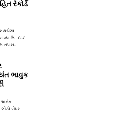
િત રેકોર્ડ
પર થયેલા
વ્‍યા છે. ૯૮૯
ે. તપાસ...
ર
યંત ભાવુક
રી
ા અનેક
 લોકો બેઘર