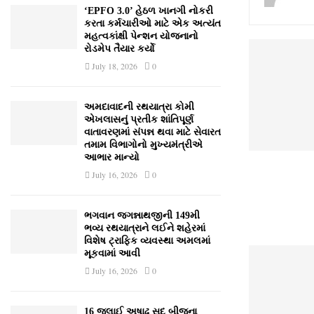
‘EPFO 3.0’ હેઠળ ખાનગી નોકરી
કરતા કર્મચારીઓ માટે એક અત્યંત
મહત્વકાંક્ષી પેન્શન યોજનાનો
રોડમેપ તૈયાર કર્યો
July 18, 2026
0
અમદાવાદની રથયાત્રા કોમી
એખલાસનું પ્રતીક શાંતિપૂર્ણ
વાતાવરણમાં સંપન્ન થવા માટે સેવારત
તમામ વિભાગોનો મુખ્યમંત્રીએ
આભાર માન્યો
July 16, 2026
0
ભગવાન જગન્નાથજીની 149મી
ભવ્ય રથયાત્રાને લઈને શહેરમાં
વિશેષ ટ્રાફિક વ્યવસ્થા અમલમાં
મૂકવામાં આવી
July 16, 2026
0
16 જુલાઈ અષાઢ સુદ બીજના