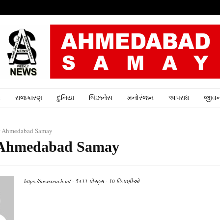
ર
રાજકારણ
દુનિયા
બિઝનેસ
મનોરંજન
અપરાધ
જીવન
r
Ahmedabad Samay
Ahmedabad Samay
https://newsreach.in/
-
5433 પોસ્ટ્સ
-
10 ટિપ્પણીઓ