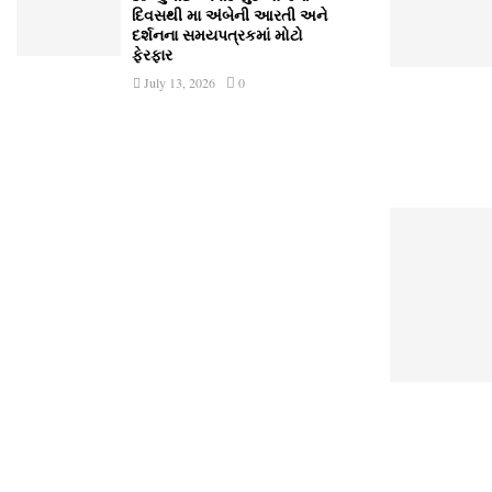
દિવસથી મા અંબેની આરતી અને
દર્શનના સમયપત્રકમાં મોટો
ફેરફાર
July 13, 2026
0