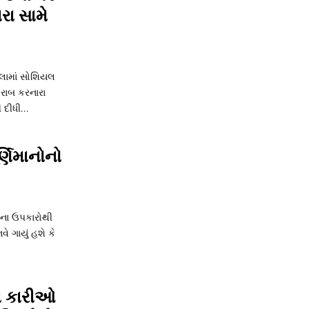
ા સામે
મલામાં સોશિયલ
રાબ કરનારા
દીધી...
્ણિમાનોનો
રૂના ઉપકારોથી
ે ગાયું હશે કે
શન કારીઓ