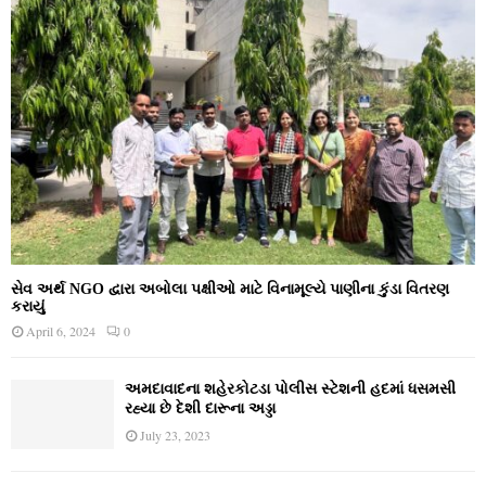
સેવ અર્થ NGO દ્વારા અબોલા પક્ષીઓ માટે વિનામૂલ્યે પાણીના કુંડા વિતરણ
કરાયું
April 6, 2024
0
અમદાવાદના શહેરકોટડા પોલીસ સ્ટેશની હદમાં ધસમસી
રહ્યા છે દેશી દારૂના અડ્ડા
July 23, 2023