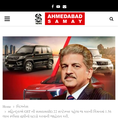
Facebook
Youtube
Email
PRIMARY
MENU
Home
બિઝનેસ
મહિન્દ્રાએ GST ની સમયમર્યાદા 22 સપ્ટેમ્બર પહેલા જ કારની કિંમતમાં 1.56
લાખ રૂપિયા સુધીનો ઘટાડો કરવાની જાહેરાત કરી,