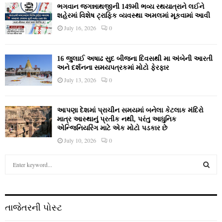
ભગવાન જગન્નાથજીની 149મી ભવ્ય રથયાત્રાને લઈને
શહેરમાં વિશેષ ટ્રાફિક વ્યવસ્થા અમલમાં મૂકવામાં આવી
July 16, 2026
0
16 જુલાઈ અષાઢ સુદ બીજના દિવસથી મા અંબેની આરતી
અને દર્શનના સમયપત્રકમાં મોટો ફેરફાર
July 13, 2026
0
આપણા દેશમાં પ્રાચીન સમયમાં બનેલા કેટલાક મંદિરો
માત્ર આસ્થાનું પ્રતીક નથી, પરંતુ આધુનિક
એન્જિનિયરિંગ માટે એક મોટો પડકાર છે
July 10, 2026
0
S
e
a
S
r
c
E
તાજેતરની પોસ્ટ
h