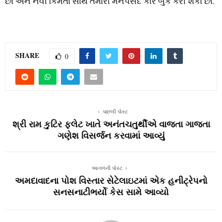
છો અને નવી કિંમતો સાથે તમારી મનપસંદ કાર બુક કરી શકો છો.
SHARE
0
પાછલી પોસ્ટ
શ્રી રામ કુટિર ફ્લેટ ખાતે અનંતચતુર્થીએ વાજતા ગાજતા
ગણેશ વિસર્જન કરવામાં આવ્યું
આગળની પોસ્ટ
અમદાવાદના પોશ વિસ્તાર સેટેલાઇટમાં એક હનીટ્રેપનો
સનસનાટીભર્યો કેસ સામે આવ્યો