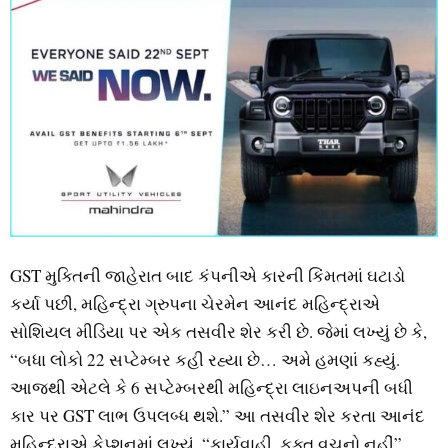
GST મુક્તિની જાહેરાત બાદ કંપનીએ કારની કિંમતમાં ઘટાડો
કર્યા પછી, મહિન્દ્રા ગ્રુપના ચેરમેન આનંદ મહિન્દ્રાએ
સોશિયલ મીડિયા પર એક તસવીર શેર કરી છે. જેમાં લખ્યું છે કે,
“બધા લોકો 22 સપ્ટેમ્બર કહી રહ્યા છે… અમે હમણાં કહ્યું.
આજથી એટલે કે 6 સપ્ટેમ્બરથી મહિન્દ્રા લાઇનઅપની બધી
કાર પર GST લાભ ઉપલબ્ધ થશે.” આ તસવીર શેર કરતા આનંદ
મહિન્દ્રાએ કેપ્શનમાં લખ્યું, “કાર્યવાહી, ફક્ત વચનો નહીં”