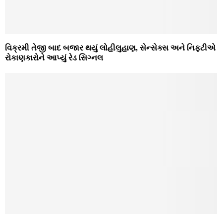
વિક્રમી તેજી બાદ બજાર થયું લોહીલુહાણ, સેન્સેક્સ અને નિફ્ટીએ
રોકાણકારોને આપ્યું રેડ સિગ્નલ