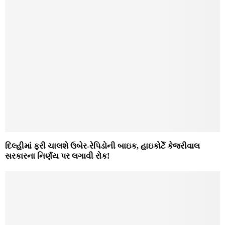
દિલ્હીમાં ફરી ચાલશે ઉબેર-રેપિડોની બાઇક, હાઇકોર્ટે કેજરીવાલ
સરકારના નિર્ણય પર લગાવી રોક!