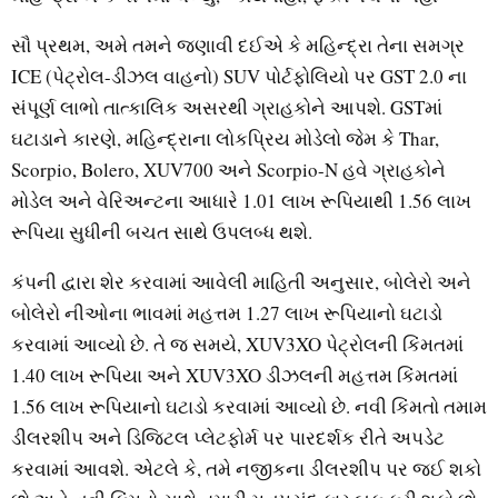
સૌ પ્રથમ, અમે તમને જણાવી દઈએ કે મહિન્દ્રા તેના સમગ્ર
ICE (પેટ્રોલ-ડીઝલ વાહનો) SUV પોર્ટફોલિયો પર GST 2.0 ના
સંપૂર્ણ લાભો તાત્કાલિક અસરથી ગ્રાહકોને આપશે. GSTમાં
ઘટાડાને કારણે, મહિન્દ્રાના લોકપ્રિય મોડેલો જેમ કે Thar,
Scorpio, Bolero, XUV700 અને Scorpio-N હવે ગ્રાહકોને
મોડેલ અને વેરિઅન્ટના આધારે 1.01 લાખ રૂપિયાથી 1.56 લાખ
રૂપિયા સુધીની બચત સાથે ઉપલબ્ધ થશે.
કંપની દ્વારા શેર કરવામાં આવેલી માહિતી અનુસાર, બોલેરો અને
બોલેરો નીઓના ભાવમાં મહત્તમ 1.27 લાખ રૂપિયાનો ઘટાડો
કરવામાં આવ્યો છે. તે જ સમયે, XUV3XO પેટ્રોલની કિંમતમાં
1.40 લાખ રૂપિયા અને XUV3XO ડીઝલની મહત્તમ કિંમતમાં
1.56 લાખ રૂપિયાનો ઘટાડો કરવામાં આવ્યો છે. નવી કિંમતો તમામ
ડીલરશીપ અને ડિજિટલ પ્લેટફોર્મ પર પારદર્શક રીતે અપડેટ
કરવામાં આવશે. એટલે કે, તમે નજીકના ડીલરશીપ પર જઈ શકો