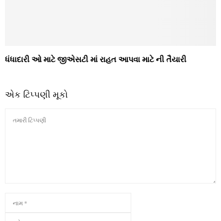
ધંધાદારી ઓ માટે જીએસટી માં રાહત આપવા માટે ની તૈયારી
એક ટિપ્પણી મૂકો