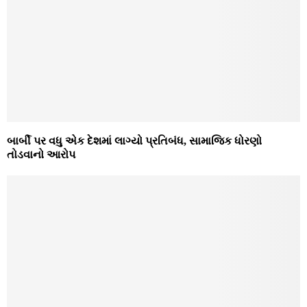
બાર્બી પર વધુ એક દેશમાં લાગ્યો પ્રતિબંધ, સામાજિક ધોરણો
તોડવાનો આરોપ