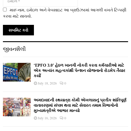
મારું નામ, ઇમેઇલ અને વેબસાઇટ આ બ્રાઉઝરમાં આગલી વખતે ટિપ્પણી
કરવા માટે સાચવો.
જીવનશૈલી
‘EPFO 3.0’ હેઠળ ખાનગી નોકરી કરતા કર્મચારીઓ માટે
એક અત્યંત મહત્વકાંક્ષી પેન્શન યોજનાનો રોડમેપ તૈયાર
કર્યો
July 18, 2026
0
અમદાવાદની રથયાત્રા કોમી એખલાસનું પ્રતીક શાંતિપૂર્ણ
વાતાવરણમાં સંપન્ન થવા માટે સેવારત તમામ વિભાગોનો
મુખ્યમંત્રીએ આભાર માન્યો
July 16, 2026
0