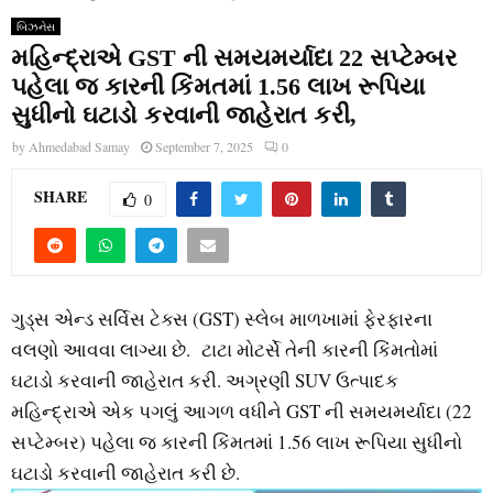
બિઝનેસ
મહિન્દ્રાએ GST ની સમયમર્યાદા 22 સપ્ટેમ્બર
પહેલા જ કારની કિંમતમાં 1.56 લાખ રૂપિયા
સુધીનો ઘટાડો કરવાની જાહેરાત કરી,
by
Ahmedabad Samay
September 7, 2025
0
SHARE
0
ગુડ્સ એન્ડ સર્વિસ ટેક્સ (GST) સ્લેબ માળખામાં ફેરફારના
વલણો આવવા લાગ્યા છે. ટાટા મોટર્સે તેની કારની કિંમતોમાં
ઘટાડો કરવાની જાહેરાત કરી. અગ્રણી SUV ઉત્પાદક
મહિન્દ્રાએ એક પગલું આગળ વધીને GST ની સમયમર્યાદા (22
સપ્ટેમ્બર) પહેલા જ કારની કિંમતમાં 1.56 લાખ રૂપિયા સુધીનો
ઘટાડો કરવાની જાહેરાત કરી છે.