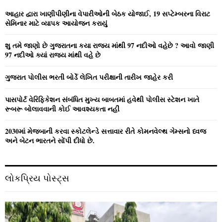
f
A
o
આહાર દ્વારા ખાણીપીણીના વેપારીઓની બેઠક યોજાઈ, 19 સપ્ટેમ્બરના વિરાટ
r
R
સેમિનાર માટે વ્યાપક આયોજન કરાયું
:
C
શુ તમે જાણો છે ગુજરાતના કયા રાજ્ય માંથી 97 નદીઓ વહેછે ? આવો જાણી
97 નદીઓ ક્યાં રાજ્ય માંથી વહે છે
H
ગુજરાત પોલીસ ભરતી બોર્ડે લેખિત પરીક્ષાની તારીખ જાહેર કરી
પાસપોર્ટ વેરિફિકેશન સંબંધિત મુખ્ય બાબતમાં હવેથી પોલીસ સ્ટેશન ખાતે
રૂબરૂ બોલાવવાની કોઈ આવશ્યકતા નહીં
2030માં મેજબાની કરવા સ્કોટલેન્ડે સત્તાવાર રીતે કોમનવેલ્થ ગેમ્સનો ધ્વજ
અને બેટન ભારતને સોંપી દીધો છે.
લોકપ્રિય પોસ્ટ્સ