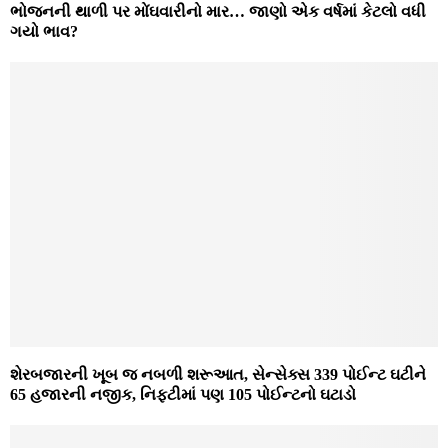
ભોજનની થાળી પર મોંઘવારીનો માર… જાણો એક વર્ષમાં કેટલો વધી
ગયો ભાવ?
શેરબજારની ખૂબ જ નબળી શરૂઆત, સેન્સેક્સ 339 પોઈન્ટ ઘટીને
65 હજારની નજીક, નિફ્ટીમાં પણ 105 પોઈન્ટનો ઘટાડો