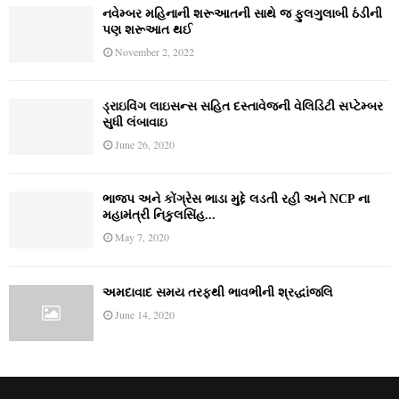
નવેમ્‍બર મહિનાની શરૂઆતની સાથે જ ફુલગુલાબી ઠંડીની
પણ શરૂઆત થઈ
November 2, 2022
ડ્રાઇવિંગ લાઇસન્સ સહિત દસ્તાવેજની વેલિડિટી સપ્ટેમ્બર
સુધી લંબાવાઇ
June 26, 2020
ભાજપ અને કોંગ્રેસ ભાડા મુદ્દે લડતી રહી અને NCP ના
મહામંત્રી નિકુલસિંહ...
May 7, 2020
અમદાવાદ સમય તરફથી ભાવભીની શ્રદ્ધાંજલિ
June 14, 2020