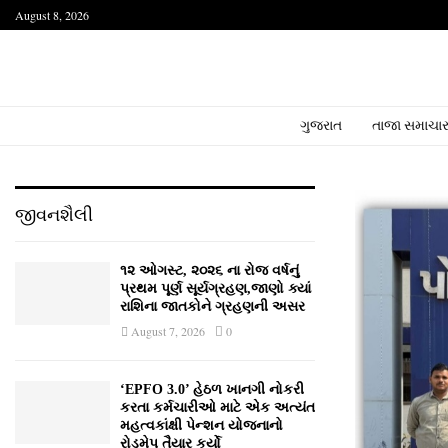
August 8, 2026
ગુજરાત
તાજા સમાચા
જીવનશૈલી
૧૨ ઓગસ્ટ, ૨૦૨૬ ના રોજ વર્ષનું
પ્રથમ પૂર્ણ સૂર્યગ્રહણ,જાણો ક્યાં
રાશિના જાતકોને ગ્રહણની અસર
August 7, 2026
0
‘EPFO 3.0’ હેઠળ ખાનગી નોકરી
કરતા કર્મચારીઓ માટે એક અત્યંત
મહત્વકાંક્ષી પેન્શન યોજનાનો
રોડમેપ તૈયાર કર્યો