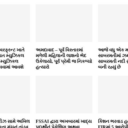
વરફ્રન્ટ ખાતે
અમદાવાદ – પૂર્વ વિસ્તારમાં
આજે વધુ એક 
યાત મ્‍યુઝિકલ
મળેલી મહિલાની લાશનો ભેદ
સાબરમતીમાં ઝમ્પ
 મ્‍યુઝિકલ
ઉકેલાયો, પૂર્વ પ્રેમી જ નિકળ્યો
સાબરમતી નદી સ
ાવવામાં આવશે
હત્યારો
બની રહ્યું છે
િરીઝ સામે અખિલ
FSSAI દ્વારા અખબારમાં ખાદ્ય
કિશન ભરવાડ હત્
કતા મંચનું તાંડવ
પદાર્થોનું પેકેજિગ અથવા
FIRમાં 5 આરોપી