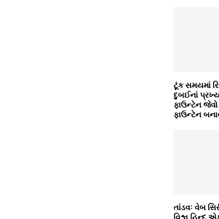
ટૂંક સમયમાં રિ
દુબઈનાં પ્રખ્‍
ફાઉન્‍ટેન જેવો
ફાઉન્‍ટેન બન
તાંડવઃ વેબ સ
વિશ્વ હિન્દુ એ