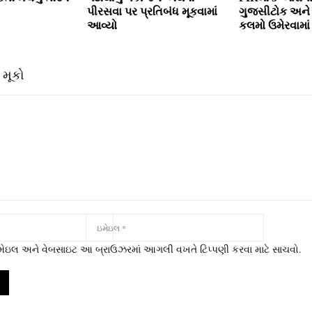
પીરસવા પર પ્રતિબંધ મૂકવામાં
ગુજસીટોક અન
આવ્‍યો
કલમો ઉમેરવામા
 મૂકો
 ઇમેઇલ અને વેબસાઇટ આ બ્રાઉઝરમાં આગલી વખતે ટિપ્પણી કરવા માટે સાચવો.