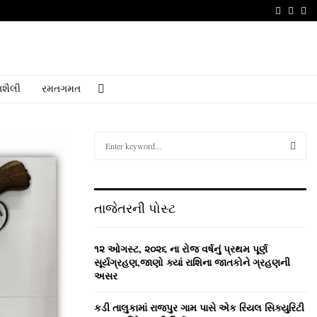
Faceboo
Youtu
Em
શૈલી
રમતગમત
S
e
a
S
r
c
E
તાજેતરની પોસ્ટ
h
f
A
o
૧૨ ઓગસ્ટ, ૨૦૨૬ ના રોજ વર્ષનું પ્રથમ પૂર્ણ
r
R
સૂર્યગ્રહણ,જાણો ક્યાં રાશિના જાતકોને ગ્રહણની
:
અસર
C
કડી તાલુકામાં રાજપુર ગામ પાસે એક રિયલ સિક્યુરિટી
H