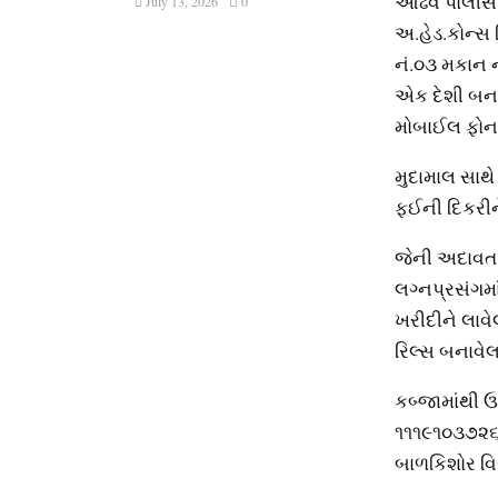
ઓઢવ પોલીસ સ્
July 13, 2026
0
અ.હેડ.કોન્
નં.૦૩ મકાન ન
એક દેશી બના
મોબાઈલ ફોન ન
મુદામાલ સાથે
ફઈની દિકરીન
જેની અદાવત 
લગ્નપ્રસંગમ
ખરીદીને લાવ
રિલ્સ બનાવે
કબ્જામાંથી ઉ
૧૧૧૯૧૦૩૭૨૬૦
બાળકિશોર વિર