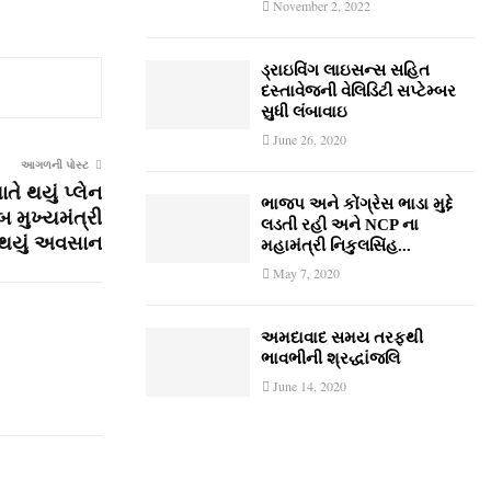
November 2, 2022
ડ્રાઇવિંગ લાઇસન્સ સહિત
દસ્તાવેજની વેલિડિટી સપ્ટેમ્બર
સુધી લંબાવાઇ
June 26, 2020
આગળની પોસ્ટ
તે થયું પ્લેન
ભાજપ અને કોંગ્રેસ ભાડા મુદ્દે
 મુખ્‍યમંત્રી
લડતી રહી અને NCP ના
 થયું અવસાન
મહામંત્રી નિકુલસિંહ...
May 7, 2020
અમદાવાદ સમય તરફથી
ભાવભીની શ્રદ્ધાંજલિ
June 14, 2020