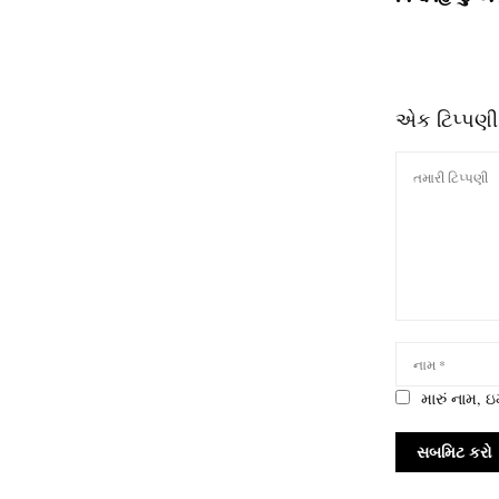
એક ટિપ્પણી
મારું નામ,