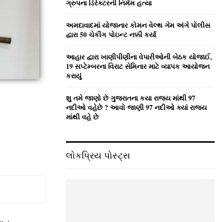
ગ્રુપના ડિરેક્ટરની નિર્મમ હત્યા
અમદાવાદમાં યોજાનાર કોમન વેલ્‍થ ગેમ અંગે પોલીસ
દ્વારા 50 ચેકીંગ પોઇન્‍ટ નક્કી કર્યા
આહાર દ્વારા ખાણીપીણીના વેપારીઓની બેઠક યોજાઈ,
19 સપ્ટેમ્બરના વિરાટ સેમિનાર માટે વ્યાપક આયોજન
કરાયું
શુ તમે જાણો છે ગુજરાતના કયા રાજ્ય માંથી 97
નદીઓ વહેછે ? આવો જાણી 97 નદીઓ ક્યાં રાજ્ય
માંથી વહે છે
લોકપ્રિય પોસ્ટ્સ