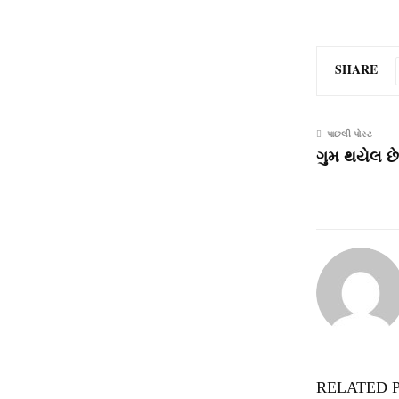
SHARE
પાછલી પોસ્ટ
ગુમ થયેલ છે
RELATED 