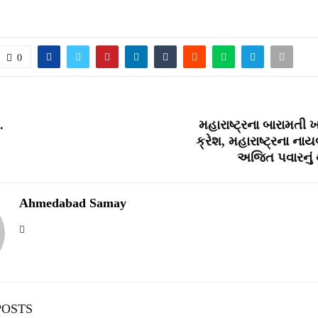
0
.
મહારાષ્ટ્રના બારામતી ખા
ક્રેશ, મહારાષ્ટ્રના નાયબ
અજિત પવારનું
Ahmedabad Samay
POSTS