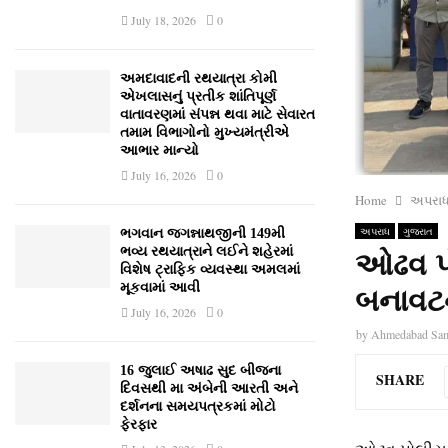
July 18, 2026
0
અમદાવાદની રથયાત્રા કોમી
એખલાસનું પ્રતીક શાંતિપૂર્ણ
વાતાવરણમાં સંપન્ન થવા માટે સેવારત
તમામ વિભાગોનો મુખ્યમંત્રીએ
આભાર માન્યો
July 16, 2026
0
Home
અપરા
અપરાધ
ગુજરાત
ભગવાન જગન્નાથજીની 149મી
ભવ્ય રથયાત્રાને લઈને શહેરમાં
ઓઢવ પો
વિશેષ ટ્રાફિક વ્યવસ્થા અમલમાં
મૂકવામાં આવી
બનાવટન
July 16, 2026
0
by
Ahmedabad Sa
16 જુલાઈ અષાઢ સુદ બીજના
SHARE
દિવસથી મા અંબેની આરતી અને
દર્શનના સમયપત્રકમાં મોટો
ફેરફાર