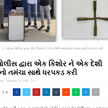
ધ
ઓઢવ પોલીસ દ્વારા એક કિશોર ને એક દેશી બનાવટનો તમંચા સાથે ધરપકડ કરી
લીસ દ્વારા એક કિશોર ને એક દેશી
ો તમંચા સાથે ધરપકડ કરી
may
January 27, 2026
0
0