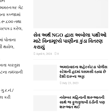
યાન
 અમરનગર ગેટ
ના કબ્જામાં
.રૂ.૮૦૦ તથા
ે ધરપકડ કરેલ,
સેવ અર્થ NGO દ્વારા અબોલા પક્ષીઓ
ાં પોતાના
માટે વિનામૂલ્યે પાણીના કુંડા વિતરણ
ી થયેલ,
કરાયું
April 6, 2024
0
ે
વતા કારતુસ
અમદાવાદના શહેરકોટડા પોલીસ
વટના તમંચાની
સ્ટેશની હદમાં ધસમસી રહ્યા છે
દેશી દારૂના અડ્ડા
July 23, 2023
ુ.ર.નં./
લ કરી
નવેમ્‍બર મહિનાની શરૂઆતની
સાથે જ ફુલગુલાબી ઠંડીની પણ
શરૂઆત થઈ