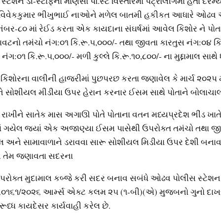
ટેશન ડી-સ્ટાફના માણસો પો.સ્ટે વિસ્તારમાં પેટ્રોલીંગમા હતા દરમ્
સ વિવેકકુમાર ભીખુભાઈ નાઓને મળેલ બાતમી હકીકત આધારે ઓઢવ
ંબર-૮૦ માં રેઈડ કરતા એક કાયદાના સંઘર્ષમાં આવેલ કિશોર ને પોતા
વટનો તમંચો નંગ:૦૧ કિ.રૂ.૫,૦૦૦/- તથા જીવતા કારતુસ નંગ:૦૪ કિ
ંગ:૦૧ કિ.રૂ.૫,૦૦૦/- મળી કુલ્લે કિ.રૂ.૧૦,૮૦૦/- ના મુદ્દામાલ સાથ
 કિશોરના વાલીની હાજરીમાં પુછપરછ કરતા જણાવેલ કે માર્ચ ૨૦૨પ મ
ે સોશીયલ મીડીયા ઉપર હેરાન કરનાર ઈસમ સાથે પોતાને બોલાચાલ
રાખીને સાતેક માસ અગાઊ પોતે પોતાના વતન મધ્યપ્રદેશ ભીંડ ખાત
ાં ગયેલ જ્યાં એક અજાણ્યા ઈસમ પાસેથી ઉપરોક્ત તમંચો તથા જી
ેલ અને સામાવાળાને ડરાવવા સારૂ સોશીયલ મિડીયા ઉપર દેશી બના
લ તેમ જણાવતા સદરના
પરોક્ત મુદામાલ કબ્જે કરી સદર બનાવ સબંધે ઓઢવ પોલીસ સ્ટેશન ગ
૧૬૧/૨૦૨૬ આર્મ્સ એક્ટ કલમ ૨૫ (૧-બી)(એ) મુજબનો ગુનો દાખ
ૂધ્ધ કાયદેસર કાર્યવાહી કરેલ છે.