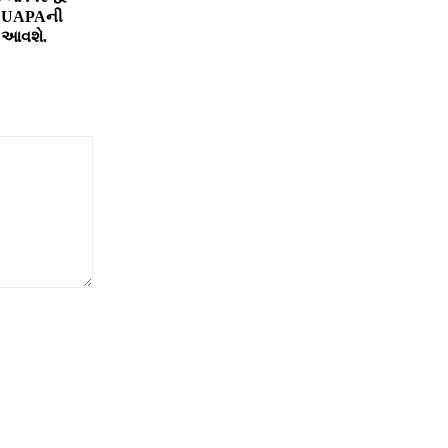
ે UAPAની
ં આવશે.