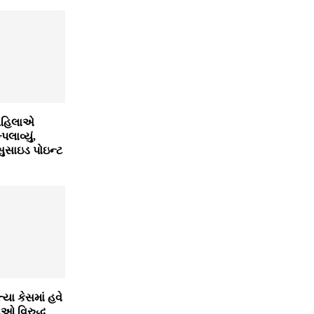
મહિલાએ
લાવ્યું,
ુસાઇડ પોઇન્ટ
યા કેસમાં હવે
ઓ વિરુદ્ધ