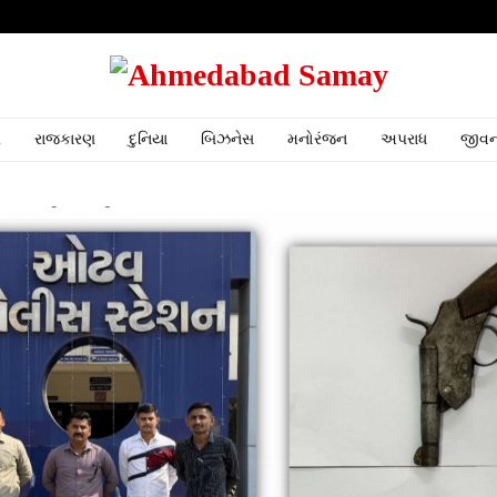
ર
રાજકારણ
દુનિયા
બિઝનેસ
મનોરંજન
અપરાધ
જીવન