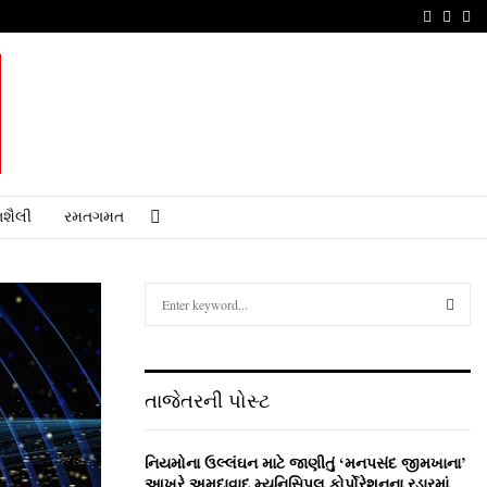
Faceboo
Youtu
Em
શૈલી
રમતગમત
S
e
a
S
r
c
E
તાજેતરની પોસ્ટ
h
f
A
o
નિયમોના ઉલ્લંઘન માટે જાણીતું ‘મનપસંદ જીમખાના’
r
R
આખરે અમદાવાદ મ્યુનિસિપલ કોર્પોરેશનના રડારમાં,