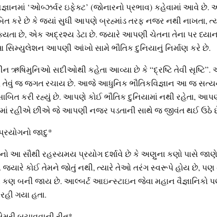
્ઞાનમાં ‘ઓબ્ઝર્વર ઇફેક્ટ’ (જોનારનો પ્રભાવ) કહેવામાં આવે છે.
બિત કરે છે કે જ્યાં સુધી આપણે બ્રહ્માંડ તરફ નજર નથી નાખતા, ત્યા
યતા છે, એક અદ્રશ્ય ડેટા છે. જ્યારે આપણી ચેતના તેના પર ધ્યાન ક
 આ સિમ્યુલેશન આપણી આંખો સામે ભૌતિક દુનિયાનું નિર્માણ કરે છે.
 ઋષિમુનિઓ સદીઓથી કહેતા આવ્યા છે કે “દ્રષ્ટિ તેવી સૃષ્ટિ”. એ
ો, તેવું જ જગત રચાય છે. આજે આધુનિક ભૌતિકવિજ્ઞાન આ જ સત્
 સાબિત કરી રહ્યું છે. આપણે કોઈ ભૌતિક દુનિયામાં નથી રહેતા, 
ામાં રહીએ છીએ જે આપણી નજર પડતાની સાથે જ જીવંત થઈ ઉઠે છ
પ્રયોગનો જાદુ*
નો આ સૌથી રહસ્યમય પ્રયોગ દર્શાવે છે કે અણુના કણો પાસે જાણે ક
જ્યારે કોઈ તેમને જોતું નથી, ત્યારે તેઓ તરંગ સ્વરૂપે હોય છે, 
 કણ બની જાય છે. આલ્બર્ટ આઇન્સ્ટાઇન જેવા મહાન વૈજ્ઞાનિકો
 રહી ગયા હતા.
 મેમરી બચાવવાની રીત*