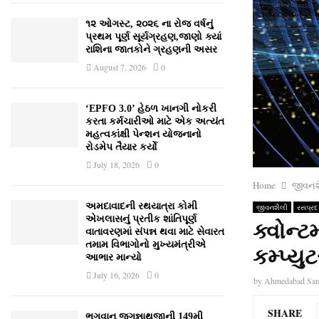
૧૨ ઓગસ્ટ, ૨૦૨૬ ના રોજ વર્ષનું
પ્રથમ પૂર્ણ સૂર્યગ્રહણ,જાણો ક્યાં
રાશિના જાતકોને ગ્રહણની અસર
August 7, 2026
0
‘EPFO 3.0’ હેઠળ ખાનગી નોકરી
કરતા કર્મચારીઓ માટે એક અત્યંત
મહત્વકાંક્ષી પેન્શન યોજનાનો
રોડમેપ તૈયાર કર્યો
July 18, 2026
0
Home
જીવનશ
અમદાવાદની રથયાત્રા કોમી
જીવનશૈલી
રસપ્રદ
એખલાસનું પ્રતીક શાંતિપૂર્ણ
ક્વોન્ટ
વાતાવરણમાં સંપન્ન થવા માટે સેવારત
તમામ વિભાગોનો મુખ્યમંત્રીએ
કમ્પ્યુ
આભાર માન્યો
July 16, 2026
0
by
Ahmedabad Sa
SHARE
ભગવાન જગન્નાથજીની 149મી