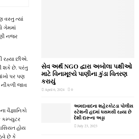
વસ્તુ ત્યાં
ો ગેમમાં
આપણી નજર
ી રહ્યા છીએ.
સેવ અર્થ NGO દ્વારા અબોલા પક્ષીઓ
કે છે. પરંતુ
માટે વિનામૂલ્યે પાણીના કુંડા વિતરણ
આંખો પર પણ
કરાયું
હાર નીકળી જાવ
April 6, 2024
0
અમદાવાદના શહેરકોટડા પોલીસ
ના વૈજ્ઞાનિકો
સ્ટેશની હદમાં ધસમસી રહ્યા છે
કમ્પ્યુટર
દેશી દારૂના અડ્ડા
July 23, 2023
 ખાસિયત હોય
વે છે કે