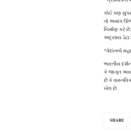
કોઈ પણ સુપર 
તો અમાપ ઊર્જ
નિર્માણ કરે છ
અદ્રશ્ય ડેટા 
*વેદાંતનો મહા
ભારતીય દર્શન
કે જાગૃત અવસ
છે કે વાસ્તવ
ખેલ છે.
SHARE