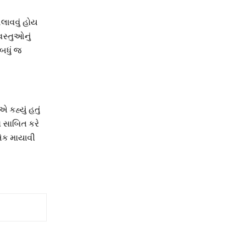
ચલાવવું હોય
વસ્તુઓનું
 બધું જ
કહ્યું હતું
ો સાબિત કરે
 એક માયાવી