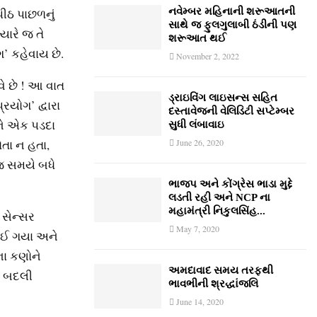
પીઠ પાછળનું
નવેમ્‍બર મહિનાની શરૂઆતની
સાથે જ ફુલગુલાબી ઠંડીની પણ
યારે જ તે
શરૂઆત થઈ
ગ’ કહેવાય છે.
November 2, 2022
ે છે ! આ વાત
ડ્રાઇવિંગ લાઇસન્સ સહિત
્રયોગ’ દ્વારા
દસ્તાવેજની વેલિડિટી સપ્ટેમ્બર
 ને એક પડદા
સુધી લંબાવાઇ
ોતા ન હતા,
June 26, 2020
 જ સમયે બધે
ભાજપ અને કોંગ્રેસ ભાડા મુદ્દે
લડતી રહી અને NCP ના
મહામંત્રી નિકુલસિંહ...
 સેન્સર
May 7, 2020
બ થઈ ગયા અને
ના કણોને
અમદાવાદ સમય તરફથી
ૂપ બદલી
ભાવભીની શ્રદ્ધાંજલિ
June 14, 2020