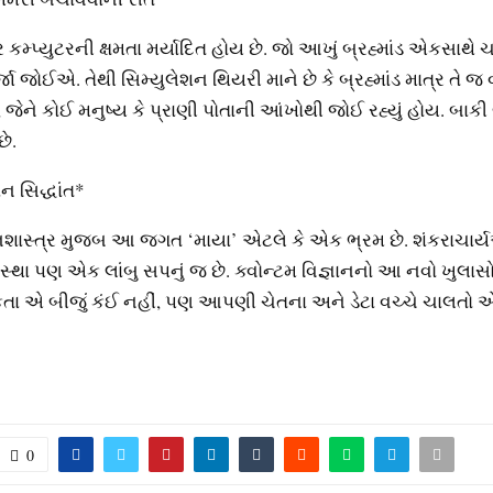
કમ્પ્યુટરની ક્ષમતા મર્યાદિત હોય છે. જો આખું બ્રહ્માંડ એકસાથે 
ા જોઈએ. તેથી સિમ્યુલેશન થિયરી માને છે કે બ્રહ્માંડ માત્ર તે જ 
ે, જેને કોઈ મનુષ્ય કે પ્રાણી પોતાની આંખોથી જોઈ રહ્યું હોય. બાકી
છે.
ન સિદ્ધાંત*
શાસ્ત્ર મુજબ આ જગત ‘માયા’ એટલે કે એક ભ્રમ છે. શંકરાચાર્યએ 
્થા પણ એક લાંબુ સપનું જ છે. ક્વોન્ટમ વિજ્ઞાનનો આ નવો ખુલાસ
િકતા એ બીજું કંઈ નહીં, પણ આપણી ચેતના અને ડેટા વચ્ચે ચાલતો
0