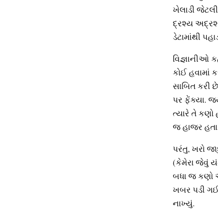
ખેલાડી જેટલી
દ્રશ્ય અદ્રશ્
ડેટામાંથી પહા
વિજ્ઞાનીઓ કહ
કોઈ હવામાં કર
સાબિત કરી છે
પર ફેંક્યા. 
ત્યારે તે કણ
જ હાજર હતા,
પરંતુ, ખરો જ
(કેમેરા જેવુ
બધા જ કણો એક
ખબર પડી ગઈ હ
નાખ્યું.