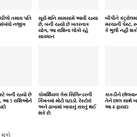
ંચીલો તમારા પતિ
સૂર્ય-શનિ સામસામે આવી રહ્યા
બીપીને કંટ્રોલમા
 સંબંધો નજીક
છે, બની રહ્યો છે ખતરનાક
મરચાની પેસ્ટ, 
યોગ, આ રાશિના લોકો રહે
કે ભુલી નહીં શ
સાવધાન
ે બની રહ્યો છે
કોમર્શિયલ ગેસ સિલિન્‍ડરની
કાકડીને છોલવાન
ોગ, આ 5 રાશિઓને
કિંમતમાં મોટો ઘટાડો. રેસ્‍ટોરાં
તેને છાલ સાથે 
યદો
અને ઢાબામાં ખાવાનું સસ્‍તું થઈ
આ 4 ફાયદા
શકે છે.
 મૂકો