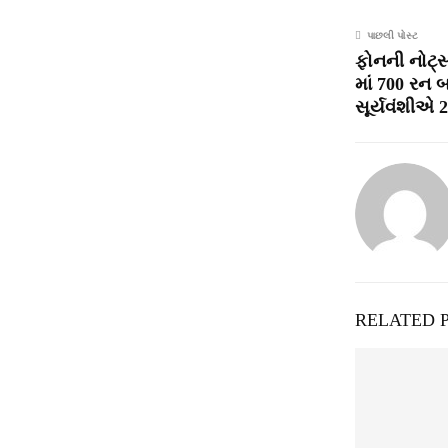
પાછલી પોસ્ટ
ફોનની નોટ્સમા
માં 700 રન 
સૂર્યવંશીએ 20
RELATED 