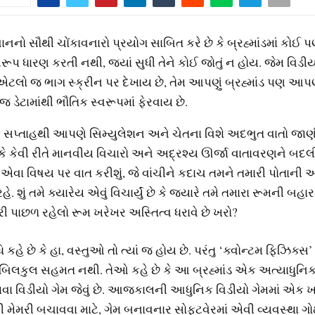
નનો સૌથી ચોંકાવનારો પ્રયોગ સાબિત કરે છે કે બ્રહ્માંડમાં કોઈ પણ 
વરૂપ ધારણ કરતી નથી, જ્યાં સુધી તેને કોઈ જોતું ન હોય. જેમ વિડીય
એટલો જ ભાગ સ્ક્રીન પર દેખાય છે, તેમ આપણું બ્રહ્માંડ પણ 
જ ડેટામાંથી ભૌતિક સ્વરૂપમાં ફેરવાય છે.
ાક સપ્તાહથી આપણે સિમ્યુલેશન અને ચેતના વિશે અદભુત વાતો જાણ
ે કેવી રીતે માનવીય વિચારો અને અદ્રશ્ય ઊર્જા વાતાવરણને બદલી શ
ા વિષય પર વાત કરીશું, જે વાંચીને કદાચ તમને તમારી પોતાની 
રહે. શું તમે ક્યારેય એવું વિચાર્યું છે કે જ્યારે તમે તમારા રૂમની બ
મારી પાછળ રહેલો રૂમ ખરેખર અસ્તિત્વ ધરાવે છે ખરો?
િ કહે છે કે હા, વસ્તુઓ તો ત્યાં જ હોય છે. પરંતુ ‘ક્વોન્ટમ ફિઝિક્સ’ 
બિલકુલ સહમત નથી. તેઓ કહે છે કે આ બ્રહ્માંડ એક અત્યાધુનિક 
થવા વિડીયો ગેમ જેવું છે. આજકાલની આધુનિક વિડીયો ગેમમાં એક
ની મેમરી બચાવવા માટે, ગેમ બનાવનાર સોફ્ટવેરમાં એવી વ્યવસ્થા ગોઠ