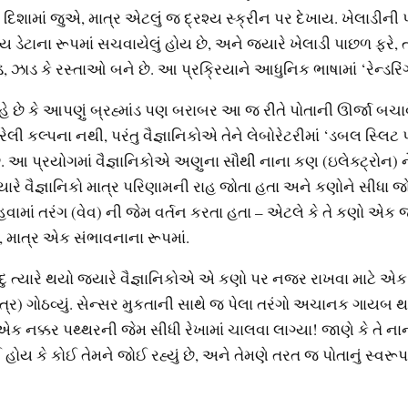
 દિશામાં જુએ, માત્ર એટલું જ દ્રશ્ય સ્ક્રીન પર દેખાય. ખેલાડીની 
ય ડેટાના રૂપમાં સચવાયેલું હોય છે, અને જ્યારે ખેલાડી પાછળ ફરે, ત્
ડ, ઝાડ કે રસ્તાઓ બને છે. આ પ્રક્રિયાને આધુનિક ભાષામાં ‘રેન્ડરિં
ે છે કે આપણું બ્રહ્માંડ પણ બરાબર આ જ રીતે પોતાની ઊર્જા બચાવ
ેલી કલ્પના નથી, પરંતુ વૈજ્ઞાનિકોએ તેને લેબોરેટરીમાં ‘ડબલ સ્લિટ પ
. આ પ્રયોગમાં વૈજ્ઞાનિકોએ અણુના સૌથી નાના કણ (ઇલેક્ટ્રોન)
જ્યારે વૈજ્ઞાનિકો માત્ર પરિણામની રાહ જોતા હતા અને કણોને સીધા જ
ો હવામાં તરંગ (વેવ) ની જેમ વર્તન કરતા હતા – એટલે કે તે કણો એક
 માત્ર એક સંભાવનાના રૂપમાં.
ાદુ ત્યારે થયો જ્યારે વૈજ્ઞાનિકોએ એ કણો પર નજર રાખવા માટે એક
ં યંત્ર) ગોઠવ્યું. સેન્સર મુકતાની સાથે જ પેલા તરંગો અચાનક ગાય
 નક્કર પથ્થરની જેમ સીધી રેખામાં ચાલવા લાગ્યા! જાણે કે તે ના
ોય કે કોઈ તેમને જોઈ રહ્યું છે, અને તેમણે તરત જ પોતાનું સ્વર