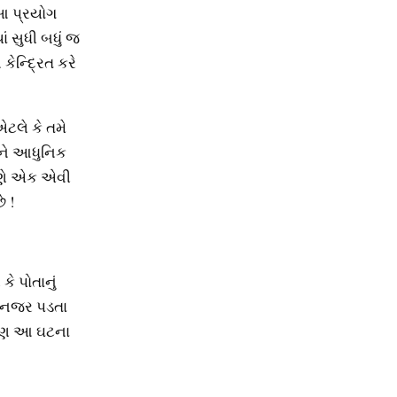
 આ પ્રયોગ
ં સુધી બધું જ
ેન્દ્રિત કરે
ટલે કે તમે
યને આધુનિક
આપણે એક એવી
ે !
ે પોતાનું
પણ નજર પડતા
 પણ આ ઘટના