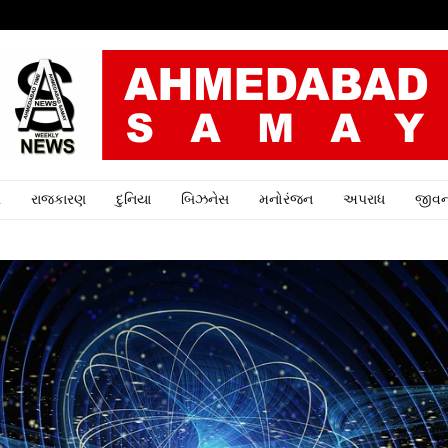
ર
રાજકારણ
દુનિયા
બિઝનેસ
મનોરંજન
અપરાધ
જીવન