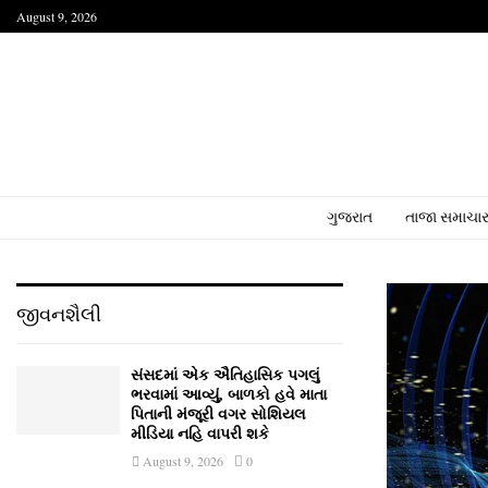
August 9, 2026
ગુજરાત
તાજા સમાચા
જીવનશૈલી
સંસદમાં એક ઐતિહાસિક પગલું
ભરવામાં આવ્યું, બાળકો હવે માતા
પિતાની મંજૂરી વગર સોશિયલ
મીડિયા નહિ વાપરી શકે
August 9, 2026
0