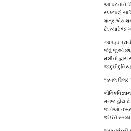
આ ઘટનાને વિજ
સ્પષ્ટપણે સા
માત્ર એક શક્
છે, ત્યારે જ
આપણા પ્રાચીન
જેવું જુઓ છ
મશીનો દ્વારા
જાદુઈ દુનિય
*ડબલ સ્લિટ 
ભૌતિકવિજ્ઞાન
મગજ હોય છે. 
જ તેઓ નક્કર
જોઈને સ્તબ્ધ
*બ્રહ્માંડની