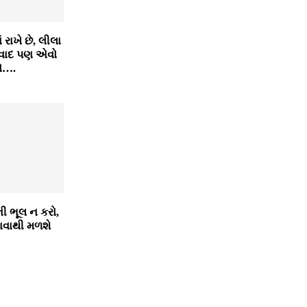
ં રાખે છે, લીલા
સ્વાદ પણ એવો
કો….
ી ભૂલ ન કરો,
ખાવાથી મળશે