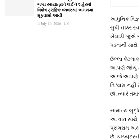
ભવ્ય રથયાત્રાને લઈને શહેરમાં
વિશેષ ટ્રાફિક વ્યવસ્થા અમલમાં
મૂકવામાં આવી
આધુનિક વિજ્ઞા
July 16, 2026
0
સુધી નક્કર સ્
ખેલાડી જુએ 
પડતાની સાથે 
છેલ્લા કેટલ
આપણે જોયું ક
આજે આપણે એવ
વિશ્વાસ નહીં 
છો, ત્યારે ત
સામાન્ય બુદ્ધ
આ વાત સાથે 
પ્રોગ્રામ અ
છે. કમ્પ્યુટર