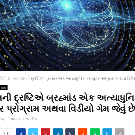
ૈલી
ક્વોન્ટમની દ્રષ્ટિએ બ્રહ્માંડ એક અત્યાધુનિક કમ્પ્યુટર પ્રોગ્રામ અથવા વિડીયો
 વાતો
મની દ્રષ્ટિએ બ્રહ્માંડ એક અત્યાધુન
ટર પ્રોગ્રામ અથવા વિડીયો ગેમ જેવું છે
may
June 3, 2026
0
0