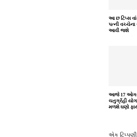
આ છ ટિપ્સ વા
પત્ની વચ્ચેના
આવી જશે
આજે 17 ઓગસ્ટ
ચતુર્ગ્રહી ય
મળશે ઘણો ફા
એક ટિપ્પણી