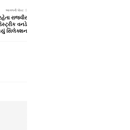
આગળની પોસ્ટ
રહેતા રાજવીર
િસ્ટ્રીક વનડે
થયું સિલેક્શન