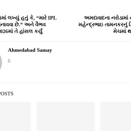
ં લખ્યું હતું કે, “મારે IPL
અમદાવાદના નરોડામાં 
બનાવવા છે.” અને વૈભવ
મહેન્દ્રભાઇ તામનકરનું ડ
26માં તે હાંસલ કર્યું
મેચમાં 
Ahmedabad Samay
POSTS