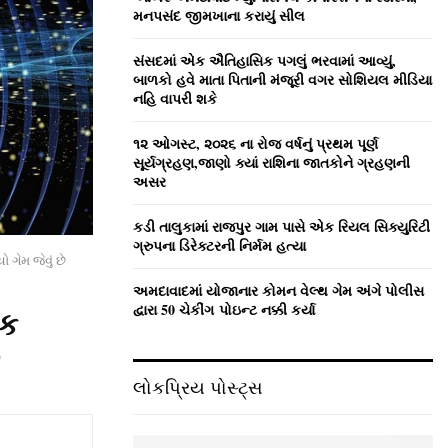
:
મનપસંદ જીમખાના કરાયું સીલ
C
સંસદમાં એક ઐતિહાસિક પગલું ભરવામાં આવ્યું,
H
બાળકો હવે માતા પિતાની મંજૂરી વગર સોશિયલ મીડિયા
નહિ વાપરી શકે
૧૨ ઓગસ્ટ, ૨૦૨૬ ના રોજ વર્ષનું પ્રથમ પૂર્ણ
સૂર્યગ્રહણ,જાણો ક્યાં રાશિના જાતકોને ગ્રહણની
અસર
કડી તાલુકામાં રાજપુર ગામ પાસે એક રિયલ સિક્યુરિટી
ગ્રુપના ડિરેક્ટરની નિર્મમ હત્યા
 ગેમ જેવું છે
અમદાવાદમાં યોજાનાર કોમન વેલ્‍થ ગેમ અંગે પોલીસ
દ્વારા 50 ચેકીંગ પોઇન્‍ટ નક્કી કર્યા
િક
લોકપ્રિય પોસ્ટ્સ