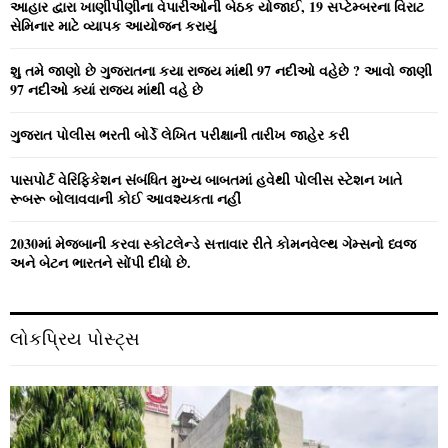
o
આહાર દ્વારા ખાણીપીણીના વેપારીઓની બેઠક યોજાઈ, 19 સપ્ટેમ્બરના વિરાટ
r
R
સેમિનાર માટે વ્યાપક આયોજન કરાયું
:
C
શુ તમે જાણો છે ગુજરાતના કયા રાજ્ય માંથી 97 નદીઓ વહેછે ? આવો જાણી
97 નદીઓ ક્યાં રાજ્ય માંથી વહે છે
H
ગુજરાત પોલીસ ભરતી બોર્ડે લેખિત પરીક્ષાની તારીખ જાહેર કરી
પાસપોર્ટ વેરિફિકેશન સંબંધિત મુખ્ય બાબતમાં હવેથી પોલીસ સ્ટેશન ખાતે
રૂબરૂ બોલાવવાની કોઈ આવશ્યકતા નહીં
2030માં મેજબાની કરવા સ્કોટલેન્ડે સત્તાવાર રીતે કોમનવેલ્થ ગેમ્સનો ધ્વજ
અને બેટન ભારતને સોંપી દીધો છે.
લોકપ્રિય પોસ્ટ્સ