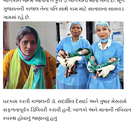
બાળકોને જન્‍મ આપતાં તે કુલ ૭ બાળકોની માતા બની છે. મૂળ
ગુજરાતની કાજલ તેના પતિ સાથે કામ માટે સાતારાના સાસવડ
ગામમાં રહે છે.
ઘરકામ કરતી કાજલની ડૉ. સદાશિવ દેસાઈ અને તુષાર મેસરામે
સફળતાપૂર્વક ડિલિવરી કરાવી હતી. બાળકો અને માતાની તબિયત
સ્‍વસ્‍થ હોવાનું જણાવ્‍યું હતું