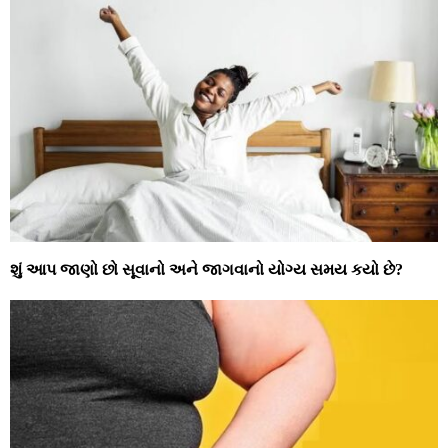
શું આપ જાણો છો સૂવાનો અને જાગવાનો યોગ્‍ય સમય કયો છે?