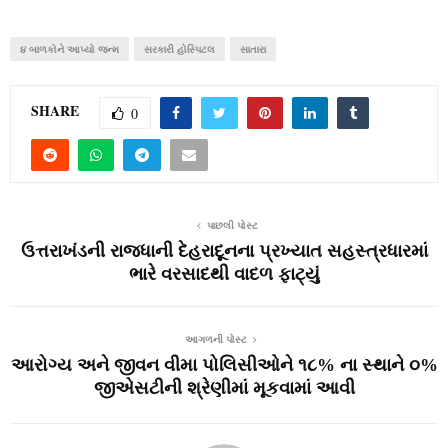
૪ બાળકોને આપ્યો જન્મ
સરકારી હોસ્પિટલ
સાતારા
SHARE
0
પાછલી પોસ્ટ
ઉત્તરાખંડની રાજધાની દેહરાદૂનના પ્રખ્‍યાત સહસ્ત્રધારમાં
ભારે વરસાદથી વાદળ ફાટ્‍યું
આગળની પોસ્ટ
આરોગ્ય અને જીવન વીમા પોલિસીઓને ૧૮% ના સ્થાને ૦%
જીએસટીની શ્રેણીમાં મૂકવામાં આવી