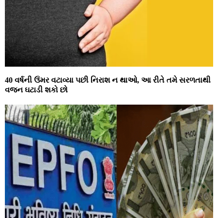
40 વર્ષની ઉંમર વટાવ્યા પછી નિરાશ ન થાઓ, આ રીતે તમે સરળતાથી
વજન ઘટાડી શકો છો