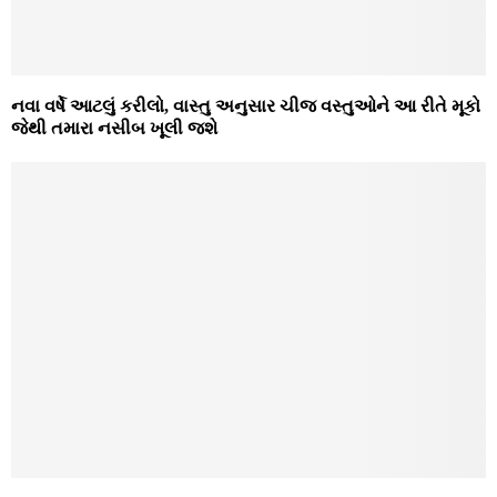
નવા વર્ષે આટલું કરીલો, વાસ્તુ અનુસાર ચીજ વસ્તુઓને આ રીતે મૂકો
જેથી તમારા નસીબ ખૂલી જશે