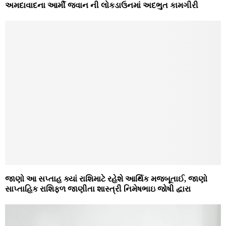
અમદાવાદના આર્મી જવાન ની લોકડાઉનમાં અદભુત કામગીરી
જાણો આ સપ્તાહ ક્યાં રાશિમાટે રહેશે આર્થિક મજબૂતાઈ, જાણો
સાપ્તાહિક રાશિફળ જાણીતા શાસ્ત્રી નિમેષભાઇ જોષી દ્વારા