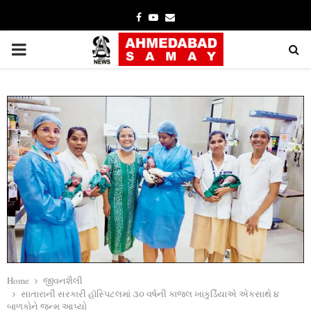
Facebook
Youtube
Email
PRIMARY
MENU
Home
જીવનશૈલી
સાતારાની સરકારી હૉસ્‍પિટલમાં ૩૦ વર્ષની કાજલ ખાકુર્ડિયાએ એકસાથે ૪
બાળકોને જન્‍મ આપ્‍યો