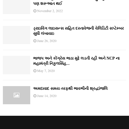
પણ શરૂઆત થઈ
November 2, 2022
ડ્રાઇવિંગ લાઇસન્સ સહિત દસ્તાવેજની વેલિડિટી સપ્ટેમ્બર
સુધી લંબાવાઇ
June 26, 2020
ભાજપ અને કોંગ્રેસ ભાડા મુદ્દે લડતી રહી અને NCP ના
મહામંત્રી નિકુલસિંહ...
May 7, 2020
અમદાવાદ સમય તરફથી ભાવભીની શ્રદ્ધાંજલિ
June 14, 2020