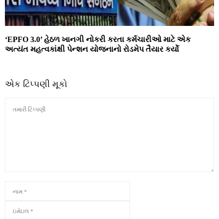
‘EPFO 3.0’ હેઠળ ખાનગી નોકરી કરતા કર્મચારીઓ માટે એક
અત્યંત મહત્વકાંક્ષી પેન્શન યોજનાનો રોડમેપ તૈયાર કર્યો
એક ટિપ્પણી મૂકો