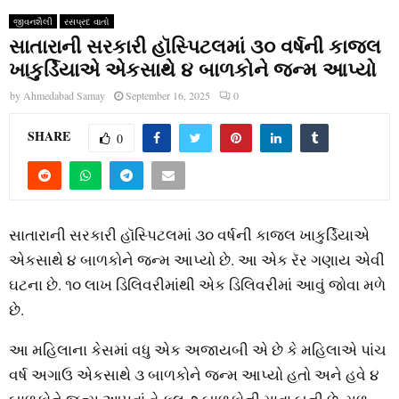
જીવનશૈલી
રસપ્રદ વાતો
સાતારાની સરકારી હૉસ્‍પિટલમાં ૩૦ વર્ષની કાજલ
ખાકુર્ડિયાએ એકસાથે ૪ બાળકોને જન્‍મ આપ્‍યો
by
Ahmedabad Samay
September 16, 2025
0
SHARE
0
સાતારાની સરકારી હૉસ્‍પિટલમાં ૩૦ વર્ષની કાજલ ખાકુર્ડિયાએ
એકસાથે ૪ બાળકોને જન્‍મ આપ્‍યો છે. આ એક રૅર ગણાય એવી
ઘટના છે. ૧૦ લાખ ડિલિવરીમાંથી એક ડિલિવરીમાં આવું જોવા મળે
છે.
આ મહિલાના કેસમાં વધુ એક અજાયબી એ છે કે મહિલાએ પાંચ
વર્ષ અગાઉ એકસાથે ૩ બાળકોને જન્‍મ આપ્‍યો હતો અને હવે ૪