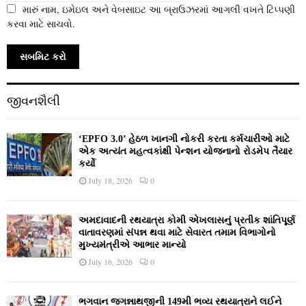
મારું નામ, ઇમેઇલ અને વેબસાઇટ આ બ્રાઉઝરમાં આગલી વખતે ટિપ્પણી
કરવા માટે સાચવો.
જીવનશૈલી
‘EPFO 3.0’ હેઠળ ખાનગી નોકરી કરતા કર્મચારીઓ માટે
એક અત્યંત મહત્વકાંક્ષી પેન્શન યોજનાનો રોડમેપ તૈયાર
કર્યો
July 18, 2026
0
અમદાવાદની રથયાત્રા કોમી એખલાસનું પ્રતીક શાંતિપૂર્ણ
વાતાવરણમાં સંપન્ન થવા માટે સેવારત તમામ વિભાગોનો
મુખ્યમંત્રીએ આભાર માન્યો
July 16, 2026
0
ભગવાન જગન્નાથજીની 149મી ભવ્ય રથયાત્રાને લઈને