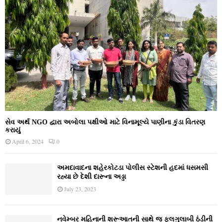
સેવ અર્થ NGO દ્વારા અબોલા પક્ષીઓ માટે વિનામૂલ્યે પાણીના કુંડા વિતરણ
કરાયું
April 6, 2024
0
અમદાવાદના શહેરકોટડા પોલીસ સ્ટેશની હદમાં ધસમસી
રહ્યા છે દેશી દારૂના અડ્ડા
July 23, 2023
નવેમ્‍બર મહિનાની શરૂઆતની સાથે જ ફુલગુલાબી ઠંડીની