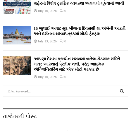
શહેરમાં વિશેષ ટ્રાફિક વ્યવસ્થા અમલમાં મૂકવામાં આવી
July 16, 2026
0
16 જુલાઈ અષાઢ સુદ બીજના દિવસથી મા અંબેની આરતી
અને દર્શનના સમયપત્રકમાં મોટો ફેરફાર
July 13, 2026
0
આપણા દેશમાં પ્રાચીન સમયમાં બનેલા કેટલાક મંદિરો
માત્ર આસ્થાનું પ્રતીક નથી, પરંતુ આધુનિક
એન્જિનિયરિંગ માટે એક મોટો પડકાર છે
July 10, 2026
0
S
e
a
S
r
c
E
તાજેતરની પોસ્ટ
h
f
A