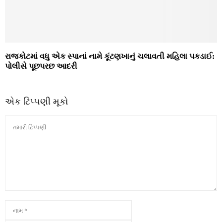
રાજકોટમાં વધુ એક સ્પાનાં નામે કૂંટણખાનું ચલાવતી મહિલા પકડાઈ:
પોલીસે પૂછપરછ આદરી
એક ટિપ્પણી મૂકો