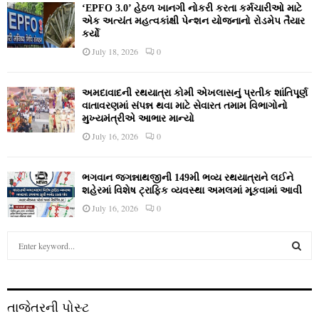
‘EPFO 3.0’ હેઠળ ખાનગી નોકરી કરતા કર્મચારીઓ માટે
એક અત્યંત મહત્વકાંક્ષી પેન્શન યોજનાનો રોડમેપ તૈયાર
કર્યો
July 18, 2026
0
અમદાવાદની રથયાત્રા કોમી એખલાસનું પ્રતીક શાંતિપૂર્ણ
વાતાવરણમાં સંપન્ન થવા માટે સેવારત તમામ વિભાગોનો
મુખ્યમંત્રીએ આભાર માન્યો
July 16, 2026
0
ભગવાન જગન્નાથજીની 149મી ભવ્ય રથયાત્રાને લઈને
શહેરમાં વિશેષ ટ્રાફિક વ્યવસ્થા અમલમાં મૂકવામાં આવી
July 16, 2026
0
S
e
a
S
r
c
E
તાજેતરની પોસ્ટ
h