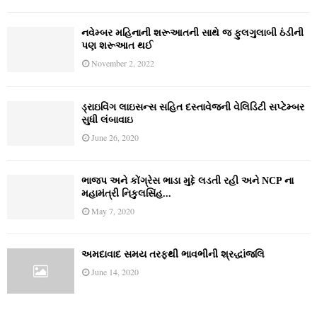
નવેમ્‍બર મહિનાની શરૂઆતની સાથે જ ફુલગુલાબી ઠંડીની
પણ શરૂઆત થઈ
November 2, 2022
ડ્રાઇવિંગ લાઇસન્સ સહિત દસ્તાવેજની વેલિડિટી સપ્ટેમ્બર
સુધી લંબાવાઇ
June 26, 2020
ભાજપ અને કોંગ્રેસ ભાડા મુદ્દે લડતી રહી અને NCP ના
મહામંત્રી નિકુલસિંહ...
May 7, 2020
અમદાવાદ સમય તરફથી ભાવભીની શ્રદ્ધાંજલિ
June 14, 2020