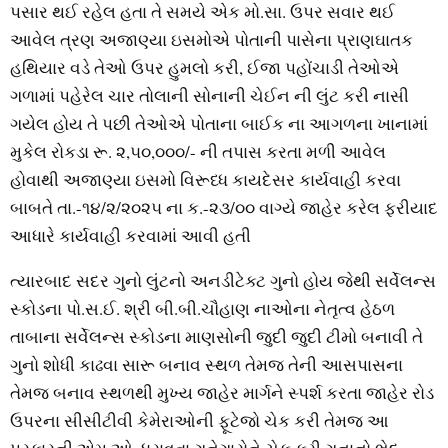
પસાર થઈ રહેલ હતા તે સમયે એક મો.સા. ઉપર સવાર થઈ
આવેલ ત્રણ અજાણ્યા ઇસમોએ પોતાની પાસેના પ્રાણઘાતક
હથિયાર વડે તેઓ ઉપર હુમલો કરી, ઈજા પહોંચાડી તેઓએ
ગળામાં પહેરેલ ચાર તોલાની સોનાની ચેઈન ની લુંટ કરી નાસી
ગયેલ હોય તે પછી તેઓએ પોતાના બાઈક ના આગળના ખાનામાં
મુકેલ રોકડા રૂ. ૨,૫૦,૦૦૦/- ની તપાસ કરતા મળી આવેલ
હોવાથી અજાણ્યા ઇસમો વિરૂધ્ધ કાયદેસર કાર્યવાહી કરવા
બાબતે તા.-૧૪/૨/૨૦૨૫ ના ક.-૨૩/૦૦ વાગ્યે જાહેર કરેલ ફરીયાદ
આધારે કાર્યવાહી કરવામાં આવી હતી
ત્યારબાદ સદર ગુનો લુંટનો અનડીટેક્ટ ગુનો હોય જેથી સર્વેલન્સ
સ્કોડના પો.સ.ઈ. શ્રી બી.બી.ચૌહાણ નાઓના નેતૃત્વ હેઠળ
તાબાના સર્વેલન્સ સ્કોડના માણસોની જુદી જુદી ટીમો બનાવી તે
ગુનો શોધી કાઢવા સારૂ બનાવ સ્થળ તેમજ તેની આસપાસના
તેમજ બનાવ સ્થળથી મુખ્ય જાહેર માર્ગને સ્પર્શ કરતા જાહેર રોડ
ઉપરના સીસીટીવી કેમેરાઓની ફૂટેજો ચેક કરી તેમજ આ