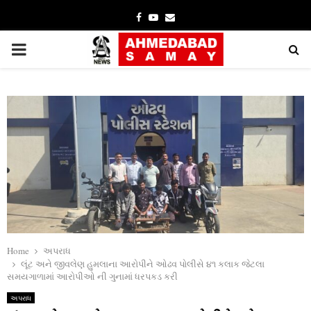
Facebook
Youtube
Email
PRIMARY
MENU
Home
અપરાધ
લૂંટ અને જીવલેણ હુમલાના આરોપીને ઓઢવ પોલીસે ૪૧ કલાક જેટલા
સમયગાળામાં આરોપીઓ ની ગુનામાં ધરપકડ કરી
અપરાધ