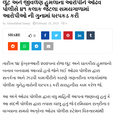
લૂંટ અને જીવલેણ હુમલાના આરોપીને ઓઢવ
પોલીસે ૪૧ કલાક જેટલા સમયગાળામાં
આરોપીઓ ની ગુનામાં ધરપકડ કરી
by
Ahmedabad Samay
February 18, 2025
0
SHARE
0
તારીખ ૧૪ ફેબ્રુઆરી ૨૦૨૫ના રોજ લૂંટ અને ઘાતકીય હુમલાનો
બનાવ બનવામાં આવ્યો હતો જેને લઈ ઓઢવ પોલીસ દ્વારા
સતર્કતા અને ઝડપી કામગીરીને કારણે ગણતરીના કલાકોમાંજ
પોલીસ ગુનેહગારોની ધરપકડ કરી સરાહનીય કામ કરેલ જે,
આ અંગે ઓઢવ પોલીસ દ્વારા વધુ માહિતી આપતા જણાવ્યું હતું કે
આ સંદર્ભે પોલીસ દ્વારા તપાસ ચાલુ હતું જે દરમિયાન રાત્રીના ૯
વાગ્યાના સમયે અત્રેના ઓઢવ પોલીસ સ્ટેશન વિસ્તારમાંથી