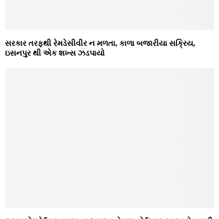
સરકાર તરફથી રેમડેસીવીર ન મળતા, કાળા બજારીયા સક્રિય,
ઇસનપુર થી એક શખ્સ ઝડપાયો