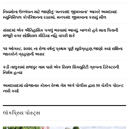
f
A
o
નિયમોના ઉલ્લંઘન માટે જાણીતું ‘મનપસંદ જીમખાના’ આખરે અમદાવાદ
r
R
મ્યુનિસિપલ કોર્પોરેશનના રડારમાં, મનપસંદ જીમખાના કરાયું સીલ
:
C
સંસદમાં એક ઐતિહાસિક પગલું ભરવામાં આવ્યું, બાળકો હવે માતા પિતાની
મંજૂરી વગર સોશિયલ મીડિયા નહિ વાપરી શકે
H
૧૨ ઓગસ્ટ, ૨૦૨૬ ના રોજ વર્ષનું પ્રથમ પૂર્ણ સૂર્યગ્રહણ,જાણો ક્યાં રાશિના
જાતકોને ગ્રહણની અસર
કડી તાલુકામાં રાજપુર ગામ પાસે એક રિયલ સિક્યુરિટી ગ્રુપના ડિરેક્ટરની
નિર્મમ હત્યા
અમદાવાદમાં યોજાનાર કોમન વેલ્‍થ ગેમ અંગે પોલીસ દ્વારા 50 ચેકીંગ પોઇન્‍ટ
નક્કી કર્યા
લોકપ્રિય પોસ્ટ્સ