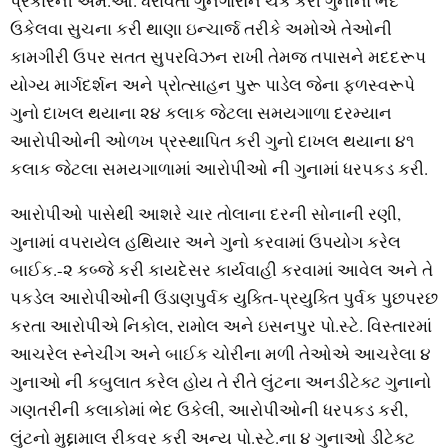
પ્રકારની એમ.ઓ. ધરાવતા ગુનેગારોને ચેક કરી ગુનાનો ભેદ
ઉકેલવા સુચના કરી થાણા ઇન્ચાર્જ તરીકે અમોએ તેઓની
કામગીરી ઉપર સતત સુપરવિઝન રાખી તેમજ તપાસને મદદરૂપ
યોગ્ય માર્ગદર્શન અને પ્રોત્સાહન પુરૂ પાડેલ જેના ફળસ્વરૂપે
ગુનો દાખલ થયાના ૨૪ કલાક જેટલા સમયગાળા દરમ્યાન
આરોપીઓની ઓળખ પ્રસ્થાપિત કરી ગુનો દાખલ થયાના ૪૧
કલાક જેટલા સમયગાળામાં આરોપીઓ ની ગુનામાં ધરપકડ કરી.
આરોપીઓ પાસેથી આશરે ચાર તોલાના દરની સોનાની રણી,
ગુનામાં વપરાયેલ હથિયાર અને ગુનો કરવામાં ઉપયોગ કરેલ
બાઈક.-૨ કબ્જે કરી કાયદેસર કાર્યવાહી કરવામાં આવેલ અને તે
પકડેલ આરોપીઓની ઉંડાણપુર્વક યુક્તિ-પ્રયુક્તિ પુર્વક પુછપરછ
કરતા આરોપીએ નિકોલ, રામોલ અને ઇસનપુર પો.સ્ટે. વિસ્તારમાં
આચરેલ સ્નેચીંગ અને બાઈક ચોરીના મળી તેઓએ આચરેલા ૪
ગુનાઓ ની કબુલાત કરેલ હોય તે રીતે લુંટના અનડીટેક્ટ ગુનાનો
ગણતરીની કલાકોમાં ભેદ ઉકેલી, આરોપીઓની ધરપકડ કરી,
લુંટનો મુદ્દામાલ રીકવર કરી અન્ય પો.સ્ટે.ના ૪ ગુનાઓ ડીટેક્ટ