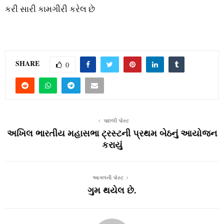
કરી સારી કામગીરી કરેલ છે
SHARE
0
પાછલી પોસ્ટ
અખિલ ભારતીય મહાસભા ટ્રસ્ટની પ્રથમ બેઠનું આયોજન
કરાયું
આગળની પોસ્ટ
ગુમ થયેલ છે.