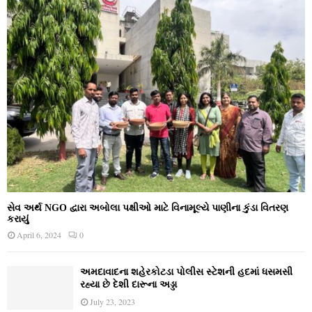
સેવ અર્થ NGO દ્વારા અબોલા પક્ષીઓ માટે વિનામૂલ્યે પાણીના કુંડા વિતરણ
કરાયું
April 6, 2024
0
અમદાવાદના શહેરકોટડા પોલીસ સ્ટેશની હદમાં ધસમસી
રહ્યા છે દેશી દારૂના અડ્ડા
July 23, 2023