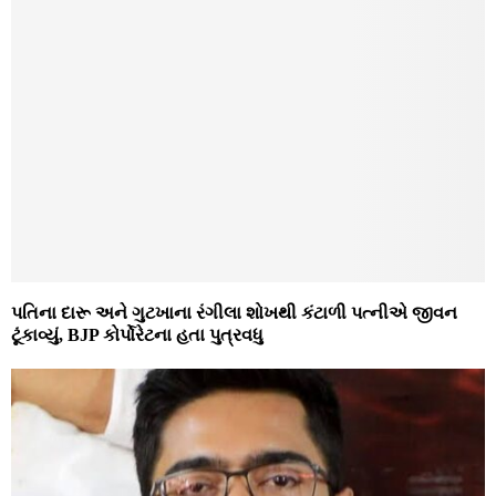
પતિના દારૂ અને ગુટખાના રંગીલા શોખથી કંટાળી પત્નીએ જીવન
ટૂંકાવ્યું, BJP કોર્પોરેટના હતા પુત્રવધુ