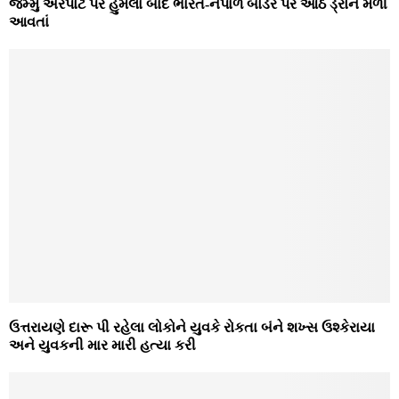
જમ્મુ એરપોર્ટ પર હુમલા બાદ ભારત-નેપાળ બોર્ડર પર આઠ ડ્રોન મળી
આવતાં
ઉત્તરાયણે દારૂ પી રહેલા લોકોને યુવકે રોકતા બંને શખ્સ ઉશ્કેરાયા
અને યુવકની માર મારી હત્યા કરી