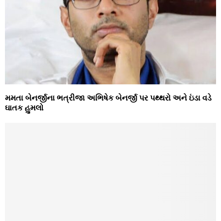
મમતા બેનર્જીના ભત્રીજા અભિષેક બેનર્જી પર પથ્થરો અને ઇંડા વડે
ઘાતક હુમલો