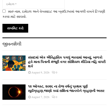
મારું નામ, ઇમેઇલ અને વેબસાઇટ આ બ્રાઉઝરમાં આગલી વખતે ટિપ્પણી
કરવા માટે સાચવો.
જીવનશૈલી
સંસદમાં એક ઐતિહાસિક પગલું ભરવામાં આવ્યું, બાળકો
હવે માતા પિતાની મંજૂરી વગર સોશિયલ મીડિયા નહિ વાપરી
શકે
August 9, 2026
0
૧૨ ઓગસ્ટ, ૨૦૨૬ ના રોજ વર્ષનું પ્રથમ પૂર્ણ
સૂર્યગ્રહણ,જાણો ક્યાં રાશિના જાતકોને ગ્રહણની અસર
August 7, 2026
0