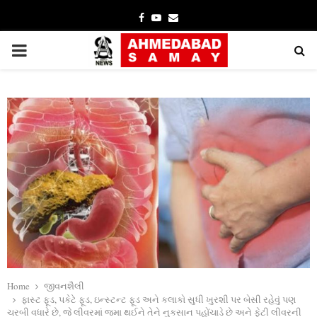
Facebook
Youtube
Email
PRIMARY
MENU
Home
જીવનશૈલી
ફાસ્ટ ફૂડ, પકેટે ફૂડ, ઇન્સ્ટન્ટ ફૂડ અને કલાકો સુધી ખુરશી પર બેસી રહેવું પણ
ચરબી વધારે છે, જે લીવરમાં જમા થઈને તેને નુકસાન પહોંચાડે છે અને ફેટી લીવરની