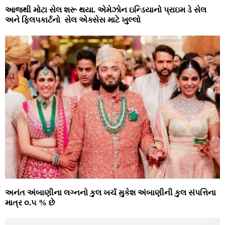
આજથી મોટા સેલ શરૂ થયા. એમેઝોન ઇન્‍ડિયાનો પ્રાઇમ ડે સેલ
અને ફિલપકાર્ટનો સેલ એક્‍સેસ માટે ખુલ્‍લો
અનંત અંબાણીના લગ્નનો કુલ ખર્ચ મુકેશ અંબાણીની કુલ સંપત્તિના
માત્ર ૦.૫ % છે