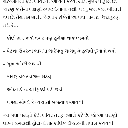
શરુઆતમાં ફેટી લીવરની ઓળખ કરવી થોડી મુશ્કેલ હોય છે,
કારણ કે તેના લક્ષણો સ્પષ્ટ દેખાતા નથી. પરંતુ જેમ જેમ બીમારી
વધે છે, તેમ તેમ શરીર કેટલાક સંકેતો આપવા લાગે છે. ઉદાહરણ
તરીકે…
– કોઈ કામ કર્યા વગર પણ હંમેશા થાક લાગવો
– પેટના ઉપરના ભાગમાં ભારેપણું લાગવું કે હળવો દુખાવો થવો
– ભૂખ ઓછી લાગવી
– કારણ વગર વજન ઘટવું
– આંખો કે ત્વચા ફિક્કી પડી જવી
– પગમાં સોજો કે ત્વચામાં ખંજવાળ આવવી
આ બધા લક્ષણો ફેટી લીવર તરફ ઇશારો કરે છે. જો આ લક્ષણો
લાંબા સમયથી હોય તો તાત્કાલિક ડૉક્ટરની તપાસ કરાવવી