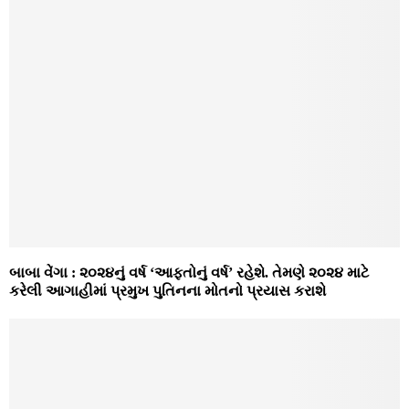
બાબા વેંગા : ૨૦૨૪નું વર્ષ ‘આફતોનું વર્ષ’ રહેશે. તેમણે ૨૦૨૪ માટે
કરેલી આગાહીમાં પ્રમુખ પુતિનના મોતનો પ્રયાસ કરાશે