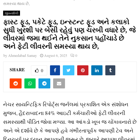
સમસ્યા થાય છે,
જીવનશૈલી
ફાસ્ટ ફૂડ, પકેટે ફૂડ, ઇન્સ્ટન્ટ ફૂડ અને કલાકો
સુધી ખુરશી પર બેસી રહેવું પણ ચરબી વધારે છે, જે
લીવરમાં જમા થઈને તેને નુકસાન પહોંચાડે છે
અને ફેટી લીવરની સમસ્યા થાય છે,
by
Ahmedabad Samay
August 6, 2025
0
SHARE
0
નેચર સાયન્ટિફિક રિપોર્ટ્સ જર્નલમાં પ્રકાશિત એક સંશોધન
મુજબ, હૈદરાબાદના 84% આઇટી કર્મચારીઓ ફેટી લીવરની
સમસ્યાથી પીડિત જોવા મળ્યા. આ આંકડો ખૂબ જ ચોંકાવનારો છે
અને એ દર્શાવે છે કે આપણે હવે ગંભીરતાપૂર્વક આપણી ટેવ અને
દિનચર્યા પર ધ્યાન આપવાની જરૂર છે. જ્યારે આપણા લીવરમાં