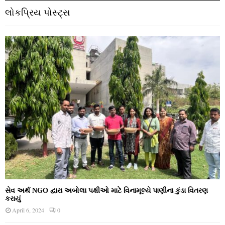
લોકપ્રિય પોસ્ટ્સ
સેવ અર્થ NGO દ્વારા અબોલા પક્ષીઓ માટે વિનામૂલ્યે પાણીના કુંડા વિતરણ
કરાયું
April 6, 2024
0