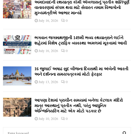
અમદાવાદની રથયાત્રા કોમી એખલાસનું પ્રતીક શાંતિપૂર્ણ
વાતાવરણમાં સંપન્ન થવા માટે સેવારત તમામ વિભાગોનો
મુખ્યમંત્રીએ આભાર માન્યો
July 16, 2026
0
ભગવાન જગન્નાથજીની 149મી ભવ્ય રથયાત્રાને લઈને
શહેરમાં વિશેષ ટ્રાફિક વ્યવસ્થા અમલમાં મૂકવામાં આવી
July 16, 2026
0
16 જુલાઈ અષાઢ સુદ બીજના દિવસથી મા અંબેની આરતી
અને દર્શનના સમયપત્રકમાં મોટો ફેરફાર
July 13, 2026
0
આપણા દેશમાં પ્રાચીન સમયમાં બનેલા કેટલાક મંદિરો
માત્ર આસ્થાનું પ્રતીક નથી, પરંતુ આધુનિક
એન્જિનિયરિંગ માટે એક મોટો પડકાર છે
July 10, 2026
0
S