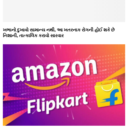
ખભાનો દુખાવો સામાન્ય નથી, આ ખતરનાક રોગની હોઈ શકે છે
નિશાની, તાત્કાલિક કરાવો સારવાર