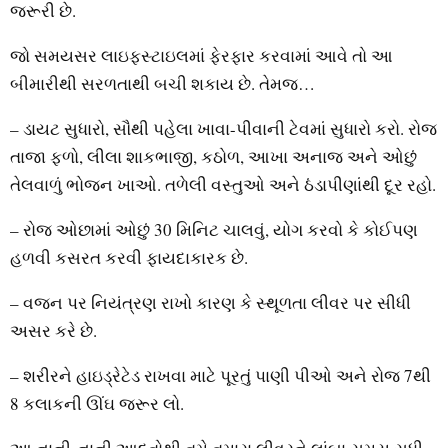
જરૂરી છે.
જો સમયસર લાઇફસ્ટાઇલમાં ફેરફાર કરવામાં આવે તો આ
બીમારીથી સરળતાથી બચી શકાય છે. તેમજ…
– ડાયટ સુધારો, સૌથી પહેલા ખાવા-પીવાની ટેવમાં સુધારો કરો. રોજ
તાજા ફળો, લીલા શાકભાજી, કઠોળ, આખા અનાજ અને ઓછું
તેલવાળું ભોજન ખાઓ. તળેલી વસ્તુઓ અને ઠંડાપીણાંથી દૂર રહો.
– રોજ ઓછામાં ઓછું 30 મિનિટ ચાલવું, યોગ કરવો કે કોઈપણ
હળવી કસરત કરવી ફાયદાકારક છે.
– વજન પર નિયંત્રણ રાખો કારણ કે સ્થૂળતા લીવર પર સીધી
અસર કરે છે.
– શરીરને હાઇડ્રેટેડ રાખવા માટે પૂરતું પાણી પીઓ અને રોજ 7થી
8 કલાકની ઊંઘ જરૂર લો.