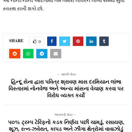
આ નાની-નાની આદતોથી તમે તમારા લીવરને લાંબા સમય સુધી
સ્વસ્થ રાખી શકો છો.
SHARE
0
પાછલી પોસ્ટ
હિન્દૂ સેના દ્વારા પવિત્ર શ્રાવણ માસ દરમિયાન લાંભા
વિસ્તારમાં નોનવેજ અને અન્ય માંસના વેચાણ કરવા પર
વિરોધ વ્યક્ત કર્યો
આગળની પોસ્ટ
૫૦% ટ્રમ્પ ટેરિફનો કડક નિર્ણય પછી ચામડું, રસાયણ,
શૂઝ, રત્‍ન-ઝવેરાત, કાપડ અને ઝીંગા ક્ષેત્રોમાં વાવાઝોડું