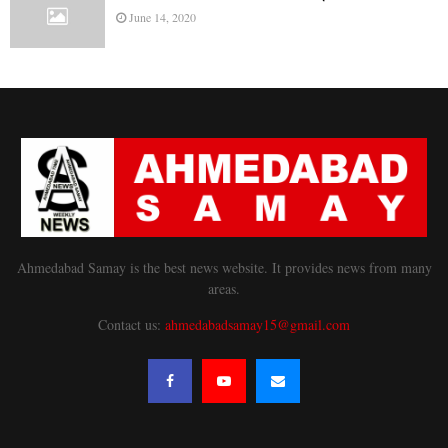
June 14, 2020
Ahmedabad Samay is the best news website. It provides news from many
areas.
Contact us:
ahmedabadsamay15@gmail.com