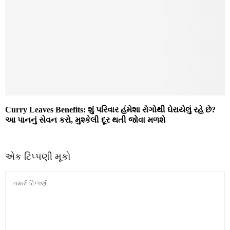
Curry Leaves Benefits: શું પરિવાર હંમેશા રોગોથી ઘેરાયેલું રહે છે?
આ પાનનું સેવન કરો, મુશ્કેલી દૂર થતી જોવા મળશે
એક ટિપ્પણી મૂકો