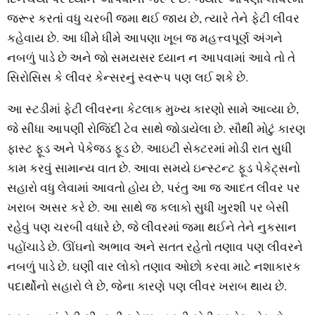
જરૂર કરતાં વધુ ચરબી જમા થઈ જાય છે, ત્યારે તેને ફેટી લીવર
કહેવાય છે. આ ધીમે ધીમે આપણા ખૂબ જ મહત્ત્વપૂર્ણ અંગને
નબળું પાડે છે અને જો સમયસર ધ્યાન ન આપવામાં આવે તો તે
સિરોસિસ કે લીવર કેન્સરનું સ્વરૂપ પણ લઈ શકે છે.
આ સ્ટડીમાં ફેટી લીવરના કેટલાક મુખ્ય કારણો સામે આવ્યા છે,
જે સીધા આપણી રોજિંદી ટેવ સાથે જોડાયેલા છે. સૌથી મોટું કારણ
ફાસ્ટ ફૂડ અને પેકેજ્ડ ફૂડ છે. આઇટી સેક્ટરમાં મોડી રાત સુધી
કામ કરવું સામાન્ય વાત છે. આવા સમયે ઇન્સ્ટન્ટ ફૂડ પેકેટ્સનો
સહારો વધુ લેવામાં આવતો હોય છે, પરંતુ આ જ આદત લીવર પર
ખરાબ અસર કરે છે. આ સાથે જ કલાકો સુધી ખુરશી પર બેસી
રહેવું પણ ચરબી વધારે છે, જે લીવરમાં જમા થઈને તેને નુકસાન
પહોંચાડે છે. ઊંઘનો અભાવ અને સતત રહેતો તણાવ પણ લીવરને
નબળું પાડે છે. ઘણી વાર લોકો તણાવ ઓછો કરવા માટે નશાકારક
પદાર્થોનો સહારો લે છે, જેના કારણે પણ લીવર ખરાબ થાય છે.