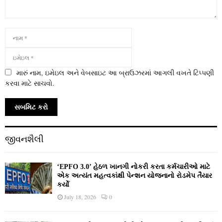
મારું નામ, ઇમેઇલ અને વેબસાઇટ આ બ્રાઉઝરમાં આગલી વખતે ટિપ્પણી
કરવા માટે સાચવો.
જીવનશૈલી
‘EPFO 3.0’ હેઠળ ખાનગી નોકરી કરતા કર્મચારીઓ માટે
એક અત્યંત મહત્વકાંક્ષી પેન્શન યોજનાનો રોડમેપ તૈયાર
કર્યો
July 18, 2026
0