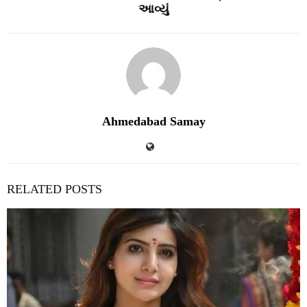
આવ્‍યું
Ahmedabad Samay
RELATED POSTS