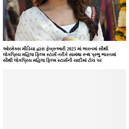
ઓરમેક્સ મીડિયા દ્વારા ફેબ્રુઆરી 2025 માં ભારતમાં સૌથી
લોકપ્રિય મહિલા ફિલ્મ સ્ટાર્સ તરીકે સામંથા રૂથ પ્રભુ ભારતમાં
સૌથી લોકપ્રિય મહિલા ફિલ્મ સ્ટાર્સની યાદીમાં ટોચ પર