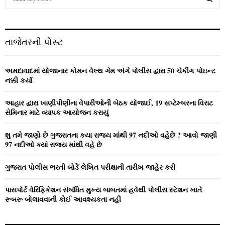
e
a
S
r
c
E
તાજેતરની પોસ્ટ
h
f
A
o
અમદાવાદમાં યોજાનાર કોમન વેલ્‍થ ગેમ અંગે પોલીસ દ્વારા 50 ચેકીંગ પોઇન્‍ટ
r
R
નક્કી કર્યા
:
C
આહાર દ્વારા ખાણીપીણીના વેપારીઓની બેઠક યોજાઈ, 19 સપ્ટેમ્બરના વિરાટ
સેમિનાર માટે વ્યાપક આયોજન કરાયું
H
શુ તમે જાણો છે ગુજરાતના કયા રાજ્ય માંથી 97 નદીઓ વહેછે ? આવો જાણી
97 નદીઓ ક્યાં રાજ્ય માંથી વહે છે
ગુજરાત પોલીસ ભરતી બોર્ડે લેખિત પરીક્ષાની તારીખ જાહેર કરી
પાસપોર્ટ વેરિફિકેશન સંબંધિત મુખ્ય બાબતમાં હવેથી પોલીસ સ્ટેશન ખાતે
રૂબરૂ બોલાવવાની કોઈ આવશ્યકતા નહીં