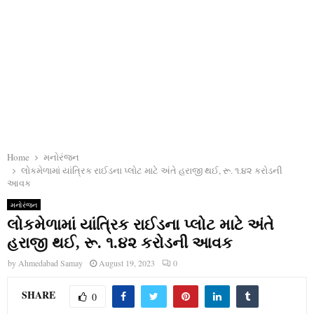
Home
મનોરંજન
લોકમેળામાં યાંત્રિક રાઈડના પ્લોટ માટે અંતે હરાજી થઈ, રૂ. ૧.૪૨ કરોડની
આવક
મનોરંજન
લોકમેળામાં યાંત્રિક રાઈડના પ્લોટ માટે અંતે
હરાજી થઈ, રૂ. ૧.૪૨ કરોડની આવક
by
Ahmedabad Samay
August 19, 2023
0
SHARE
0