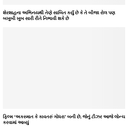
શેરશાહના અભિનયથી તેણે સાબિત કર્યુ છે કે તે બીજા રોલ પણ
બખુબી ખુબ સારી રીતે નિભાવી શકે છે
ફિલ્મ ‘અકસ્માત કે કાવતરું ગોધરા’ બની છે, જેનું ટીઝર આજે લોન્ચ
કરવામાં આવ્યું