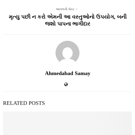
આગળની પોસ્ટ
મૃત્યુ પછી ન કરો એમની આ વસ્તુઓનો ઉપયોગ, બની
જશો પાપના ભાગીદાર
Ahmedabad Samay
RELATED POSTS