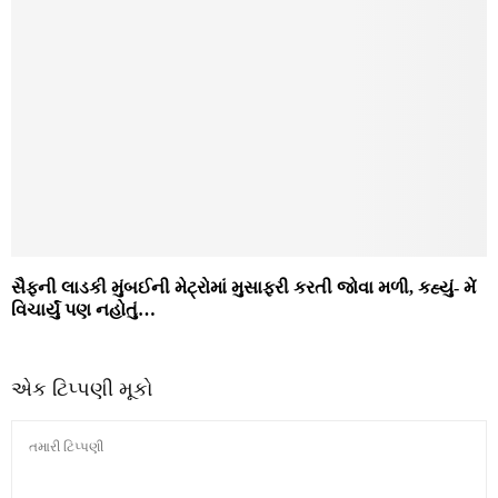
સૈફની લાડકી મુંબઈની મેટ્રોમાં મુસાફરી કરતી જોવા મળી, કહ્યું- મેં
વિચાર્યું પણ નહોતું…
એક ટિપ્પણી મૂકો