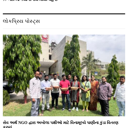
લોકપ્રિય પોસ્ટ્સ
સેવ અર્થ NGO દ્વારા અબોલા પક્ષીઓ માટે વિનામૂલ્યે પાણીના કુંડા વિતરણ
કરાયું