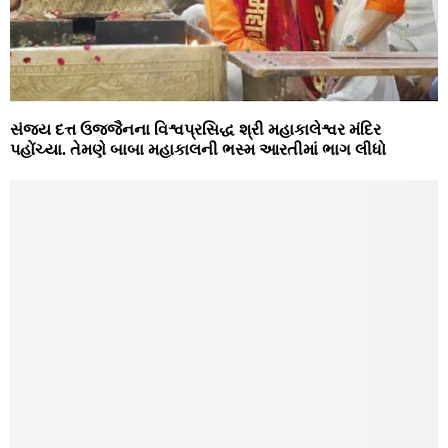
સંજય દત્ત ઉજ્જૈનના વિશ્વપ્રસિદ્ધ શ્રી મહાકાલેશ્વર મંદિર
પહોંચ્યા. તેમણે બાબા મહાકાલની ભસ્મ આરતીમાં ભાગ લીધો