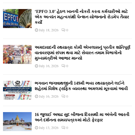
‘EPFO 3.0’ હેઠળ ખાનગી નોકરી કરતા કર્મચારીઓ માટે
એક અત્યંત મહત્વકાંક્ષી પેન્શન યોજનાનો રોડમેપ તૈયાર
કર્યો
July 18, 2026
0
અમદાવાદની રથયાત્રા કોમી એખલાસનું પ્રતીક શાંતિપૂર્ણ
વાતાવરણમાં સંપન્ન થવા માટે સેવારત તમામ વિભાગોનો
મુખ્યમંત્રીએ આભાર માન્યો
July 16, 2026
0
ભગવાન જગન્નાથજીની 149મી ભવ્ય રથયાત્રાને લઈને
શહેરમાં વિશેષ ટ્રાફિક વ્યવસ્થા અમલમાં મૂકવામાં આવી
July 16, 2026
0
16 જુલાઈ અષાઢ સુદ બીજના દિવસથી મા અંબેની આરતી
અને દર્શનના સમયપત્રકમાં મોટો ફેરફાર
July 13, 2026
0