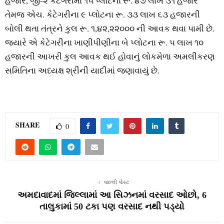
હજાર, જી-૨ કેટેગરીમાં ૧૫ પ્લોટના રૂ. ૪૭ લાખ ૩૧ હજાર
તેમજ એચ. કેટેગરીના ૯ પ્લોટના રૂ. ૩૩ લાખ ૬૩ હજારની
બોલી થતા તંત્રને કુલ રૂ. ૧,૪૨,૨૨૦૦૦ ની આવક થવા પામી છે.
જયારે એ કેટેગરીના ખાણીપીણીના બે પ્લોટના રૂ. ૫ લાખ ૧૦
હજારની આખરી કુલ આવક થઈ હોવાનું લોકમેળા અમલીકરણ
સમિતિના અધ્યક્ષ શ્રીની યાદીમાં જણાવાયું છે.
SHARE
0
પાછલી પોસ્ટ
અમદાવાદમાં જિલ્લામાં આ સિઝનમાં વરસાદ ઓછો, 6
તાલુકામાં 50 ટકા પણ વરસાદ નથી પડ્યો