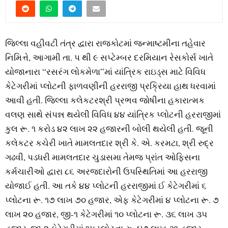
જિલ્લા વહીવટી તંત્ર દ્વારા રાજકોટમાં જન્માષ્ટમીના તહેવાર
નિમિત્તે, આગામી તા. પ થી ૯ સપ્ટેમ્બર દરમિયાન રેસકોર્સ ખાતે
યોજાનારા “રસરંગ લોકમેળા”માં યાંત્રિક રાઇડ્સ માટે વિવિધ
કેટેગરીમાં પ્લોટની ફાળવણીની હરરાજી પ્રક્રિયા હાથ ધરવામાં
આવી હતી. જિલ્લા કલેકટરશ્રી પ્રભવ જોષીના હકારાત્મક
વલણ સાથે સંપન્ન થયેલી વિવિધ ૪૪ યાંત્રિક પ્લોટની હરરાજીમાં
કુલ રૂ. ૧ કરોડ ૪૨ લાખ ૨૨ હજારની બોલી થયેલી હતી. જૂની
કલેકટર કચેરી ખાતે મામલતદાર શ્રી કે. એ. કરમટા, શ્રી રુદ્ર
ગઢવી, પડધરી મામલતદાર ચુડાસમા તેમજ પ્રાંત ઓફિસના
કર્મચારીઓ દ્વારા ૮૬ અરજ્દારોની ઉપસ્થિતિમાં આ હરરાજી
યોજાઈ હતી. આ તકે ૪૪ પ્લોટની હરરાજીમાં ઈ કેટેગરીમાં ૬
પ્લોટના રૂ. ૧૭ લાખ ૭૦ હજાર, એફ કેટેગરીમાં ૪ પ્લોટના રૂ. ૭
લાખ ૨૦ હજાર, જી-૧ કેટેગરીમાં ૧૦ પ્લોટના રૂ. ૩૬ લાખ ૩૫