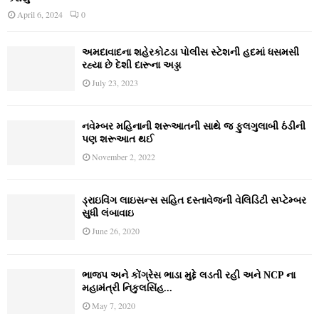
April 6, 2024
0
અમદાવાદના શહેરકોટડા પોલીસ સ્ટેશની હદમાં ધસમસી
રહ્યા છે દેશી દારૂના અડ્ડા
July 23, 2023
નવેમ્‍બર મહિનાની શરૂઆતની સાથે જ ફુલગુલાબી ઠંડીની
પણ શરૂઆત થઈ
November 2, 2022
ડ્રાઇવિંગ લાઇસન્સ સહિત દસ્તાવેજની વેલિડિટી સપ્ટેમ્બર
સુધી લંબાવાઇ
June 26, 2020
ભાજપ અને કોંગ્રેસ ભાડા મુદ્દે લડતી રહી અને NCP ના
મહામંત્રી નિકુલસિંહ...
May 7, 2020