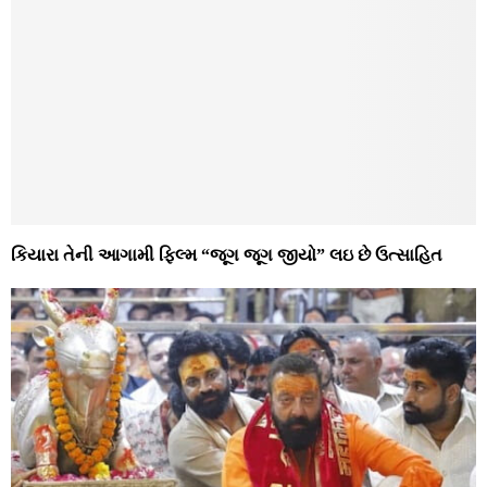
કિયારા તેની આગામી ફિલ્મ “જૂગ જૂગ જીયો” લઇ છે ઉત્સાહિત