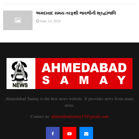
અમદાવાદ સમય તરફથી ભાવભીની શ્રદ્ધાંજલિ
June 14, 2020
Ahmedabad Samay is the best news website. It provides news from many
areas.
Contact us:
ahmedabadsamay15@gmail.com