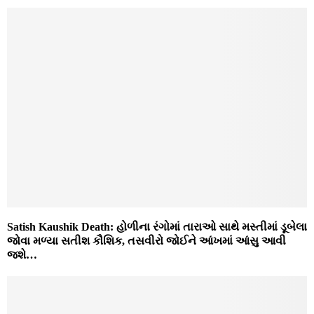
Satish Kaushik Death: હોળીના રંગોમાં તારાઓ સાથે મસ્તીમાં ડૂબેલા
જોવા મળ્યા સતીશ કૌશિક, તસવીરો જોઈને આંખમાં આંસુ આવી
જશે…