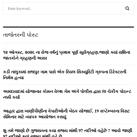
S
e
a
S
r
c
E
તાજેતરની પોસ્ટ
h
f
A
o
૧૨ ઓગસ્ટ, ૨૦૨૬ ના રોજ વર્ષનું પ્રથમ પૂર્ણ સૂર્યગ્રહણ,જાણો ક્યાં રાશિના
r
R
જાતકોને ગ્રહણની અસર
:
C
કડી તાલુકામાં રાજપુર ગામ પાસે એક રિયલ સિક્યુરિટી ગ્રુપના ડિરેક્ટરની
નિર્મમ હત્યા
H
અમદાવાદમાં યોજાનાર કોમન વેલ્‍થ ગેમ અંગે પોલીસ દ્વારા 50 ચેકીંગ પોઇન્‍ટ
નક્કી કર્યા
આહાર દ્વારા ખાણીપીણીના વેપારીઓની બેઠક યોજાઈ, 19 સપ્ટેમ્બરના વિરાટ
સેમિનાર માટે વ્યાપક આયોજન કરાયું
શુ તમે જાણો છે ગુજરાતના કયા રાજ્ય માંથી 97 નદીઓ વહેછે ? આવો જાણી
97 નદીઓ ક્યાં રાજ્ય માંથી વહે છે