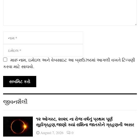
મારું નામ, ઇમેઇલ અને વેબસાઇટ આ બ્રાઉઝરમાં આગલી વખતે ટિપ્પણી
કરવા માટે સાચવો.
જીવનશૈલી
૧૨ ઓગસ્ટ, ૨૦૨૬ ના રોજ વર્ષનું પ્રથમ પૂર્ણ
સૂર્યગ્રહણ,જાણો ક્યાં રાશિના જાતકોને ગ્રહણની અસર
August 7, 2026
0