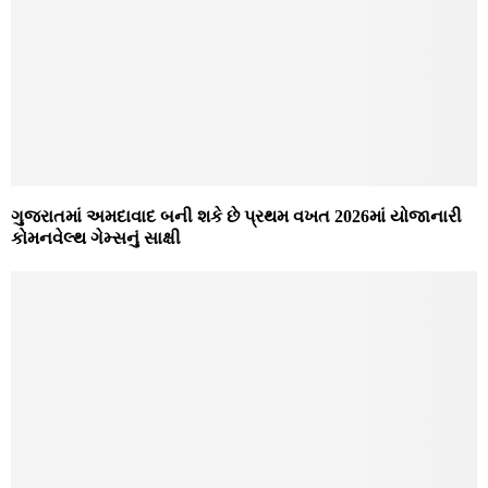
ગુજરાતમાં અમદાવાદ બની શકે છે પ્રથમ વખત 2026માં યોજાનારી
કોમનવેલ્થ ગેમ્સનું સાક્ષી