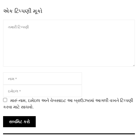
એક ટિપ્પણી મૂકો
મારું નામ, ઇમેઇલ અને વેબસાઇટ આ બ્રાઉઝરમાં આગલી વખતે ટિપ્પણી
કરવા માટે સાચવો.