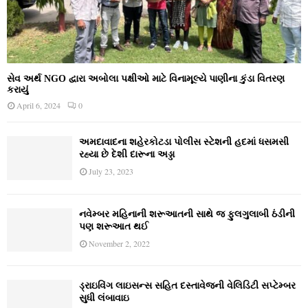
સેવ અર્થ NGO દ્વારા અબોલા પક્ષીઓ માટે વિનામૂલ્યે પાણીના કુંડા વિતરણ
કરાયું
April 6, 2024
0
અમદાવાદના શહેરકોટડા પોલીસ સ્ટેશની હદમાં ધસમસી
રહ્યા છે દેશી દારૂના અડ્ડા
July 23, 2023
નવેમ્‍બર મહિનાની શરૂઆતની સાથે જ ફુલગુલાબી ઠંડીની
પણ શરૂઆત થઈ
November 2, 2022
ડ્રાઇવિંગ લાઇસન્સ સહિત દસ્તાવેજની વેલિડિટી સપ્ટેમ્બર
સુધી લંબાવાઇ