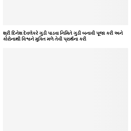
શ્રી દિનેશ દેવલેકરે ગુડી પાડવા નિમિતે ગુડી બનાવી પૂજા કરી અને
કોરોનાથી વિશ્વને મુક્તિ મળે તેવી પ્રાર્થના કરી