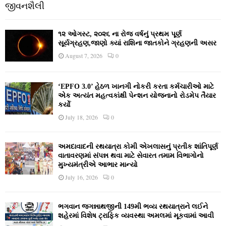
જીવનશૈલી
૧૨ ઓગસ્ટ, ૨૦૨૬ ના રોજ વર્ષનું પ્રથમ પૂર્ણ
સૂર્યગ્રહણ,જાણો ક્યાં રાશિના જાતકોને ગ્રહણની અસર
August 7, 2026
0
‘EPFO 3.0’ હેઠળ ખાનગી નોકરી કરતા કર્મચારીઓ માટે
એક અત્યંત મહત્વકાંક્ષી પેન્શન યોજનાનો રોડમેપ તૈયાર
કર્યો
July 18, 2026
0
અમદાવાદની રથયાત્રા કોમી એખલાસનું પ્રતીક શાંતિપૂર્ણ
વાતાવરણમાં સંપન્ન થવા માટે સેવારત તમામ વિભાગોનો
મુખ્યમંત્રીએ આભાર માન્યો
July 16, 2026
0
ભગવાન જગન્નાથજીની 149મી ભવ્ય રથયાત્રાને લઈને
શહેરમાં વિશેષ ટ્રાફિક વ્યવસ્થા અમલમાં મૂકવામાં આવી