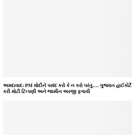
અમદાવાદ: PM મોદીને પસંદ કરો કે ન કરો પરંતુ…. ગુજરાત હાઈકોર્ટે
કરી મોટી ટિપ્પણી અને જામીન અરજી ફગાવી