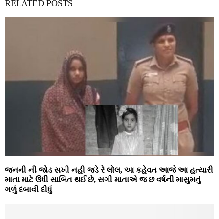
RELATED POSTS
જનની ની જોડ સખી નહી જડે રે લોલ, આ કહેવત આજે આ હત્યારી
માતા માટે ઉંધી સાબિત થઈ છે, સગી માતાએ જ છ વર્ષની માસુમનું
ગળું દબાવી દીધું