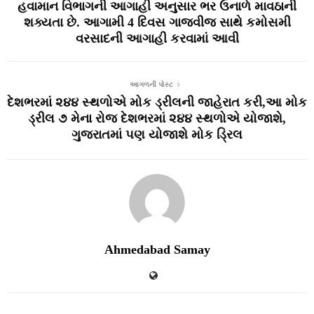
હવામાન વિભાગની આગાહી અનુસાર ભર ઉનાળે માવઠાની
શક્યતા છે. આગામી 4 દિવસ ગાજવીજ સાથે કમોસમી
વરસાદની આગાહી કરવામાં આવી
આગળની પોસ્ટ
દેશભરમાં ૨૪૪ સ્‍થળોએ મોક ડ્રીલની જાહેરાત કરી,આ મોક
ડ્રીલ ૭ મેના રોજ દેશભરમાં ૨૪૪ સ્‍થળોએ યોજાશે,
ગુજરાતમાં પણ યોજાશે મોક ડ્રિલ
Ahmedabad Samay