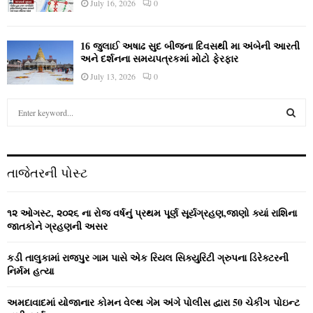
July 16, 2026
0
16 જુલાઈ અષાઢ સુદ બીજના દિવસથી મા અંબેની આરતી
અને દર્શનના સમયપત્રકમાં મોટો ફેરફાર
July 13, 2026
0
S
e
a
S
r
c
E
તાજેતરની પોસ્ટ
h
f
A
o
૧૨ ઓગસ્ટ, ૨૦૨૬ ના રોજ વર્ષનું પ્રથમ પૂર્ણ સૂર્યગ્રહણ,જાણો ક્યાં રાશિના
r
R
જાતકોને ગ્રહણની અસર
:
C
કડી તાલુકામાં રાજપુર ગામ પાસે એક રિયલ સિક્યુરિટી ગ્રુપના ડિરેક્ટરની
નિર્મમ હત્યા
H
અમદાવાદમાં યોજાનાર કોમન વેલ્‍થ ગેમ અંગે પોલીસ દ્વારા 50 ચેકીંગ પોઇન્‍ટ