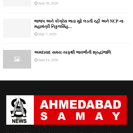
June 26, 2020
ભાજપ અને કોંગ્રેસ ભાડા મુદ્દે લડતી રહી અને NCP ના
મહામંત્રી નિકુલસિંહ...
May 7, 2020
અમદાવાદ સમય તરફથી ભાવભીની શ્રદ્ધાંજલિ
June 14, 2020