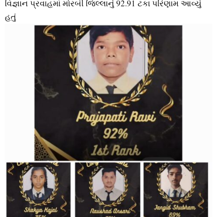
વિજ્ઞાન પ્રવાહમાં મોરબી જિલ્લાનું 92.91 ટકા પરિણામ આવ્યું
હતું