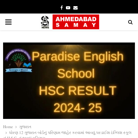
Facebook
Youtube
Email
PRIMARY
MENU
Home
ગુજરાત
ધોરણ 12 ગુજરાત બોર્ડનું પરિણામ જાહેર કરવામાં આવ્યું,પરડાઈશ ઇંગ્લિશ સ્કૂલ