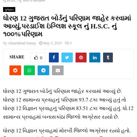
નું H.S.C. નું ૧૦૦%પરિણામ
ગુજરાત
ધોરણ 12 ગુજરાત બોર્ડનું પરિણામ જાહેર કરવામાં
આવ્યું,પરડાઈશ ઇંગ્લિશ સ્કૂલ નું H.S.C. નું
૧૦૦%પરિણામ
by
Ahmedabad Samay
May 5, 2025
0
SHARE
0
ધોરણ 12 ગુજરાત બોર્ડનું પરિણામ જાહેર કરવામાં આવ્યું છે.
ધોરણ 12 સામાન્ય પ્રવાહનું પરિણામ 93.7 ટકા આવ્યું હતું તો
ધોરણ 12 વિજ્ઞાન પ્રવાહનું પરિણામ 83.51 ટકા આવ્યું હતું. ધો.12
સામાન્ય પ્રવાહમાં બનાસકાંઠા જિલ્લો અગ્રેસર રહ્યો છે.
ધોરણ 12 વિજ્ઞાન પ્રવાહમાં મોરબી જિલ્લો અગ્રેસર રહ્યો હતો.