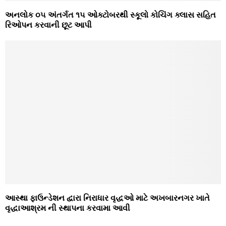
અનલોક ૦૫ અંતર્ગત ૧૫ ઓક્ટોબરથી સ્કૂલો કોચિંગ ક્લાસ સહિત
રિઓપન કરવાની છૂટ આપી
આસ્થા ફાઉન્ડેશન દ્વારા નિરાધાર વૃદ્ધઓ માટે અખબારનગર ખાતે
વૃદ્ધાઆશ્રમ ની સ્થાપના કરવામા આવી