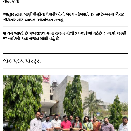
નક્કી કર્યા
આહાર દ્વારા ખાણીપીણીના વેપારીઓની બેઠક યોજાઈ, 19 સપ્ટેમ્બરના વિરાટ
સેમિનાર માટે વ્યાપક આયોજન કરાયું
શુ તમે જાણો છે ગુજરાતના કયા રાજ્ય માંથી 97 નદીઓ વહેછે ? આવો જાણી
97 નદીઓ ક્યાં રાજ્ય માંથી વહે છે
લોકપ્રિય પોસ્ટ્સ