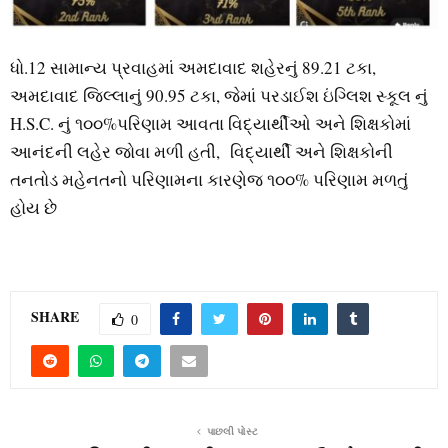
ધો.12 સામાન્ય પ્રવાહમાં અમદાવાદ શહેરનું 89.21 ટકા,
અમદાવાદ જિલ્લાનું 90.95 ટકા, જેમાં પરડાઈશ ઇંગ્લિશ સ્કૂલ નું
H.S.C. નું ૧૦૦%પરિણામ આવતા વિદ્યાર્થીઓ અને શિક્ષકોમાં
આનંદની લહેર જોવા મળી હતી, વિદ્યાર્થી અને શિક્ષકોની
તનતોડ મહેનતનો પરિણામના કારણેજ ૧૦૦% પરિણામ મળતું
હોય છે
SHARE
0
પાછલી પોસ્ટ