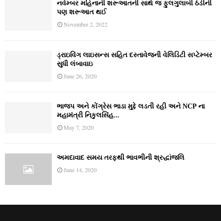
નવેમ્‍બર મહિનાની શરૂઆતની સાથે જ ફુલગુલાબી ઠંડીની
પણ શરૂઆત થઈ
November 2, 2022
ડ્રાઇવિંગ લાઇસન્સ સહિત દસ્તાવેજની વેલિડિટી સપ્ટેમ્બર
સુધી લંબાવાઇ
June 26, 2020
ભાજપ અને કોંગ્રેસ ભાડા મુદ્દે લડતી રહી અને NCP ના
મહામંત્રી નિકુલસિંહ...
May 7, 2020
અમદાવાદ સમય તરફથી ભાવભીની શ્રદ્ધાંજલિ
June 14, 2020