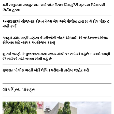
o
કડી તાલુકામાં રાજપુર ગામ પાસે એક રિયલ સિક્યુરિટી ગ્રુપના ડિરેક્ટરની
r
R
નિર્મમ હત્યા
:
C
અમદાવાદમાં યોજાનાર કોમન વેલ્‍થ ગેમ અંગે પોલીસ દ્વારા 50 ચેકીંગ પોઇન્‍ટ
નક્કી કર્યા
H
આહાર દ્વારા ખાણીપીણીના વેપારીઓની બેઠક યોજાઈ, 19 સપ્ટેમ્બરના વિરાટ
સેમિનાર માટે વ્યાપક આયોજન કરાયું
શુ તમે જાણો છે ગુજરાતના કયા રાજ્ય માંથી 97 નદીઓ વહેછે ? આવો જાણી
97 નદીઓ ક્યાં રાજ્ય માંથી વહે છે
ગુજરાત પોલીસ ભરતી બોર્ડે લેખિત પરીક્ષાની તારીખ જાહેર કરી
લોકપ્રિય પોસ્ટ્સ