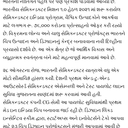
ભારતની નીતિગત પહેલ પર પણ પ્રકાશ પાડવામાં આવ્‍યો છે.
ભારતીય સેમિકન્‍ડક્‍ટર મિશન ૧.૦ હેઠળ ૨૦૨૧ માં શરૂ કરાયેલ
સેમિકન્‍ડક્‍ટર ઇન્‍ડિયા પ્રોગ્રામ, વૈશ્વિક ઉત્‍પાદકોને આકર્ષવા
માટે લગભગ રૂ. ૭૬,૦૦૦ કરોડના પ્રોત્‍સાહનો ઓફર કરી રહ્યો
છે. વિક્રમના લોન્‍ચ અને ચાલુ સેમિકન્‍ડક્‍ટર પ્રોજેક્‍ટ્‍સ ભારતને
ચિપ ઉત્‍પાદન અને ડિઝાઇનનું કેન્‍દ્ર બનાવવાના નવી દિલ્‍હીના
પ્રયાસો દર્શાવે છે. આ એક ક્ષેત્ર છે જે આર્થિક વિકાસ અને
વ્‍યૂહાત્‍મક સ્‍વતંત્રતા બંને માટે મહત્‍વપૂર્ણ માનવામાં આવે છે.
૨૮ ઓગસ્‍ટના રોજ, ભારતની સેમિકન્‍ડક્‍ટર યાત્રાએ વધુ એક
મોટો સીમાચિﾎ હાંસલ કર્યો. દેશની પ્રથમ એન્‍ડ-ટુ-એન્‍ડ
આઉટસોર્સ્‍ડ સેમિકન્‍ડક્‍ટર એસેમ્‍બલી અને ટેસ્‍ટ પાયલોટ લાઇન
સુવિધા ગુજરાતના સાણંદમાં શરૂ કરવામાં આવી હતી.
સેમિકન્‍ડક્‍ટર કંપની CG-સેમી આ પાયલોટ સુવિધામાંથી પ્રથમ
મેડ ઇન ઇન્‍ડિયા ચિપ બનાવવા જઈ રહી છે. ડિઝાઇન લિંક્‍ડ
ઇન્‍સેન્‍ટિવ સ્‍કીમ દ્વારા, સ્‍ટાર્ટઅપ્‍સ અને ઇનોવેટર્સને ટેકો આપવા
માટે ૨૩ ચિપ ડિઝાઇન પ્રોજેક્‍ટ્‍સને મંજૂરી આપવામાં આવી છે