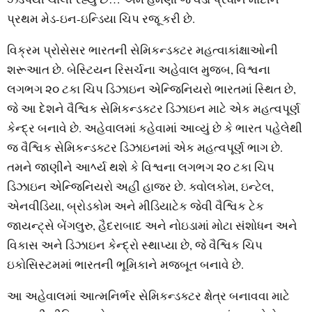
પ્રથમ મેડ-ઇન-ઇન્‍ડિયા ચિપ રજૂ કરી છે.
વિક્રમ પ્રોસેસર ભારતની સેમિકન્‍ડક્‍ટર મહત્‍વાકાંક્ષાઓની
શરૂઆત છે. બેસ્‍ટિયન રિસર્ચના અહેવાલ મુજબ, વિશ્વના
લગભગ ૨૦ ટકા ચિપ ડિઝાઇન એન્‍જિનિયરો ભારતમાં સ્‍થિત છે,
જે આ દેશને વૈશ્વિક સેમિકન્‍ડક્‍ટર ડિઝાઇન માટે એક મહત્‍વપૂર્ણ
કેન્‍દ્ર બનાવે છે. અહેવાલમાં કહેવામાં આવ્‍યું છે કે ભારત પહેલેથી
જ વૈશ્વિક સેમિકન્‍ડક્‍ટર ડિઝાઇનમાં એક મહત્‍વપૂર્ણ ભાગ છે.
તમને જાણીને આﾍર્ય થશે કે વિશ્વના લગભગ ૨૦ ટકા ચિપ
ડિઝાઇન એન્‍જિનિયરો અહીં હાજર છે. ક્‍વોલકોમ, ઇન્‍ટેલ,
એનવીડિયા, બ્રોડકોમ અને મીડિયાટેક જેવી વૈશ્વિક ટેક
જાયન્‍ટ્‍સે બેંગલુરુ, હૈદરાબાદ અને નોઇડામાં મોટા સંશોધન અને
વિકાસ અને ડિઝાઇન કેન્‍દ્રો સ્‍થાપ્‍યા છે, જે વૈશ્વિક ચિપ
ઇકોસિસ્‍ટમમાં ભારતની ભૂમિકાને મજબૂત બનાવે છે.
આ અહેવાલમાં આત્‍મનિર્ભર સેમિકન્‍ડક્‍ટર ક્ષેત્ર બનાવવા માટે