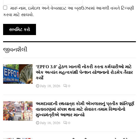
મારું નામ, ઇમેઇલ અને વેબસાઇટ આ બ્રાઉઝરમાં આગલી વખતે ટિપ્પણી
કરવા માટે સાચવો.
જીવનશૈલી
‘EPFO 3.0’ હેઠળ ખાનગી નોકરી કરતા કર્મચારીઓ માટે
એક અત્યંત મહત્વકાંક્ષી પેન્શન યોજનાનો રોડમેપ તૈયાર
કર્યો
July 18, 2026
0
અમદાવાદની રથયાત્રા કોમી એખલાસનું પ્રતીક શાંતિપૂર્ણ
વાતાવરણમાં સંપન્ન થવા માટે સેવારત તમામ વિભાગોનો
મુખ્યમંત્રીએ આભાર માન્યો
July 16, 2026
0