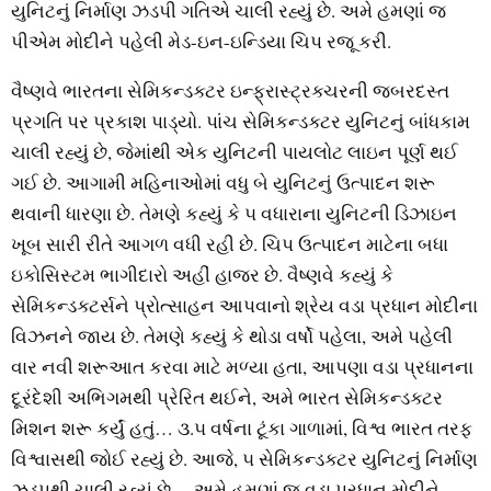
યુનિટનું નિર્માણ ઝડપી ગતિએ ચાલી રહ્યું છે. અમે હમણાં જ
પીએમ મોદીને પહેલી મેડ-ઇન-ઇન્‍ડિયા ચિપ રજૂ કરી.
વૈષ્‍ણવે ભારતના સેમિકન્‍ડક્‍ટર ઇન્‍ફ્રાસ્‍ટ્રક્‍ચરની જબરદસ્‍ત
પ્રગતિ પર પ્રકાશ પાડ્‍યો. પાંચ સેમિકન્‍ડક્‍ટર યુનિટનું બાંધકામ
ચાલી રહ્યું છે, જેમાંથી એક યુનિટની પાયલોટ લાઇન પૂર્ણ થઈ
ગઈ છે. આગામી મહિનાઓમાં વધુ બે યુનિટનું ઉત્‍પાદન શરૂ
થવાની ધારણા છે. તેમણે કહ્યું કે ૫ વધારાના યુનિટની ડિઝાઇન
ખૂબ સારી રીતે આગળ વધી રહી છે. ચિપ ઉત્‍પાદન માટેના બધા
ઇકોસિસ્‍ટમ ભાગીદારો અહીં હાજર છે. વૈષ્‍ણવે કહ્યું કે
સેમિકન્‍ડક્‍ટર્સને પ્રોત્‍સાહન આપવાનો શ્રેય વડા પ્રધાન મોદીના
વિઝનને જાય છે. તેમણે કહ્યું કે થોડા વર્ષો પહેલા, અમે પહેલી
વાર નવી શરૂઆત કરવા માટે મળ્‍યા હતા, આપણા વડા પ્રધાનના
દૂરંદેશી અભિગમથી પ્રેરિત થઈને, અમે ભારત સેમિકન્‍ડક્‍ટર
મિશન શરૂ કર્યું હતું… ૩.૫ વર્ષના ટૂંકા ગાળામાં, વિશ્વ ભારત તરફ
વિશ્વાસથી જોઈ રહ્યું છે. આજે, ૫ સેમિકન્‍ડક્‍ટર યુનિટનું નિર્માણ
ઝડપથી ચાલી રહ્યું છે… અમે હમણાં જ વડા પ્રધાન મોદીને