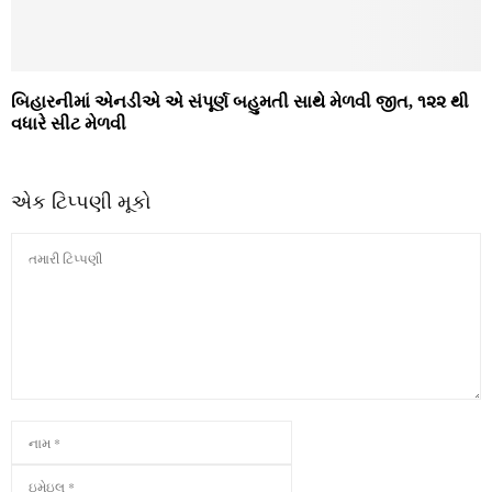
બિહારનીમાં એનડીએ એ સંપૂર્ણ બહુમતી સાથે મેળવી જીત, ૧૨૨ થી
વધારે સીટ મેળવી
એક ટિપ્પણી મૂકો