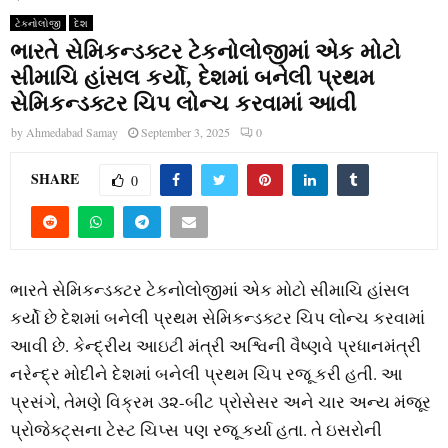
ટેકનોલોજી
દેશ
ભારતે સેમિકન્‍ડક્‍ટર ટેકનોલોજીમાં એક મોટો
સીમાચિ હાંસલ કર્યો, દેશમાં બનેલી પ્રથમ
સેમિકન્‍ડક્‍ટર ચિપ લોન્‍ચ કરવામાં આવી
by
Ahmedabad Samay
September 3, 2025
0
SHARE
0
ભારતે સેમિકન્‍ડક્‍ટર ટેકનોલોજીમાં એક મોટો સીમાચિ હાંસલ
કર્યો છે દેશમાં બનેલી પ્રથમ સેમિકન્‍ડક્‍ટર ચિપ લોન્‍ચ કરવામાં
આવી છે. કેન્‍દ્રીય આઇટી મંત્રી અશ્વિની વૈષ્‍ણવે પ્રધાનમંત્રી
નરેન્‍દ્ર મોદીને દેશમાં બનેલી પ્રથમ ચિપ રજૂ કરી હતી. આ
પ્રસંગે, તેમણે વિક્રમ ૩૨-બીટ પ્રોસેસર અને ચાર અન્‍ય મંજૂર
પ્રોજેક્‍ટ્‍સના ટેસ્‍ટ ચિપ્‍સ પણ રજૂ કર્યા હતા. તે ઇસરોની