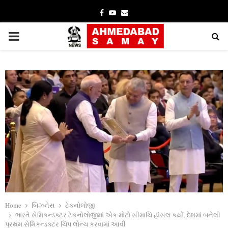
Facebook
Youtube
Email
PRIMARY
MENU
Home
બિઝનેસ
ટેકનોલોજી
ભારતે સેમિકન્‍ડક્‍ટર ટેકનોલોજીમાં એક મોટો સીમાચિ હાંસલ કર્યો, દેશમાં બનેલી
પ્રથમ સેમિકન્‍ડક્‍ટર ચિપ લોન્‍ચ કરવામાં આવી