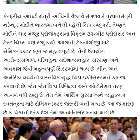
કેન્‍દ્રીય આઇટી મંત્રી અશ્વિની વૈષ્‍ણવે મંગળવારે પ્રધાનમંત્રી
નરેન્‍દ્ર મોદીને ભારતમાં બનેલી પહેલી ચિપ રજૂ કરી. વૈષ્‍ણવે
મોદીને ચાર મંજૂર પ્રોજેક્‍ટ્‍સના વિક્રમ ૩૨-બીટ પ્રોસેસર અને
ટેસ્‍ટ ચિપ્‍સ પણ રજૂ કર્યા. આજની ટેકનોલોજી માટે
સેમિકન્‍ડક્‍ટર ખૂબ જ મહત્‍વપૂર્ણ છે. તેનો ઉપયોગ
આરોગ્‍યસંભાળ, પરિવહન, સંદેશાવ્‍યવહાર, સંરક્ષણ અને
અવકાશ જેવી મહત્‍વપૂર્ણ સિસ્‍ટમોમાં થાય છે. ચીન અને
અમેરિકા વચ્‍ચેનો વાસ્‍તવિક યુદ્ધ ચિપ ઇકોસિસ્‍ટમને કબજે
કરવાનો છે. જેમ જેમ વિશ્વ ડિજિટલ અને ઓટોમેશન તરફ
આગળ વધી રહ્યું છે, તેમ તેમ આર્થિક સુરક્ષા અને વ્‍યૂહાત્‍મક
સ્‍વતંત્રતા માટે સેમિકન્‍ડક્‍ટર જરૂરી બની ગયા છે. આ જ કારણ
છે કે વિશ્વનો દરેક દેશ તેમાં આત્‍મનિર્ભર બનવા માંગે છે.