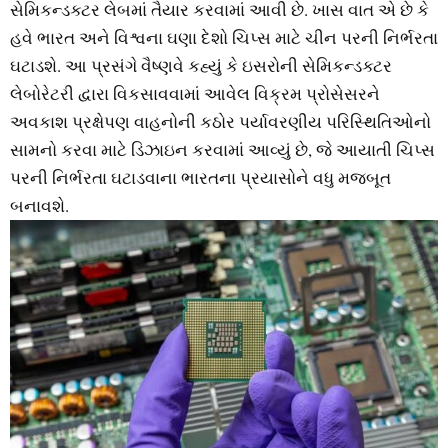
સેમિકન્‍ડક્‍ટર લેબમાં તૈયાર કરવામાં આવી છે. ખાસ વાત એ છે કે
હવે ભારત અને વિશ્વના ઘણા દેશો ચિપ્‍સ માટે ચીન પરની નિર્ભરતા
ઘટાડશે. આ પ્રસંગે વૈષ્‍ણવે કહ્યું કે ઇસરોની સેમિકન્‍ડક્‍ટર
લેબોરેટરી દ્વારા વિકસાવવામાં આવેલ વિક્રમ પ્રોસેસરને
અવકાશ પ્રક્ષેપણ વાહનોની કઠોર પર્યાવરણીય પરિસ્‍થિતિઓનો
સામનો કરવા માટે ડિઝાઇન કરવામાં આવ્‍યું છે, જે આયાતી ચિપ્‍સ
પરની નિર્ભરતા ઘટાડવાના ભારતના પ્રયાસોને વધુ મજબૂત
બનાવશે.