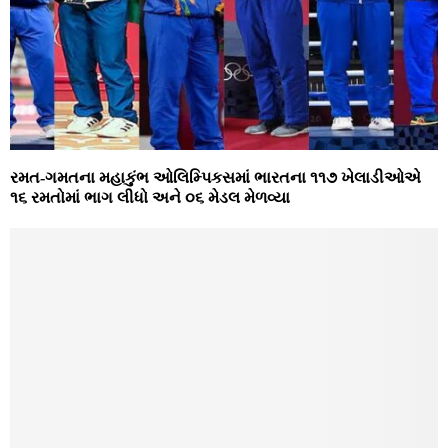
રમત-ગમતના મહાકુંભ ઓલિમ્પિકસમાં ભારતના ૧૧૭ ખેલાડીઓએ
૧૬ રમતોમાં ભાગ લીધો અને ૦૬ મેડલ મેળવ્યા