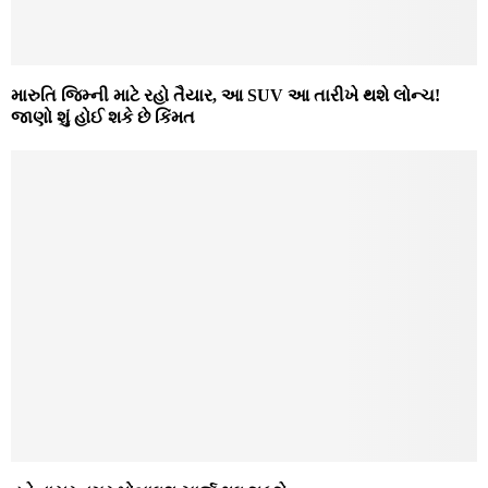
મારુતિ જિમ્ની માટે રહો તૈયાર, આ SUV આ તારીખે થશે લોન્ચ!
જાણો શું હોઈ શકે છે કિંમત