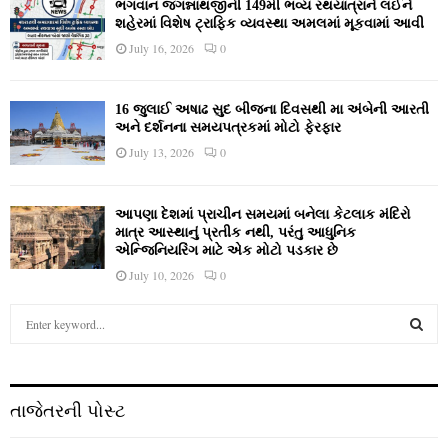
ભગવાન જગન્નાથજીની 149મી ભવ્ય રથયાત્રાને લઈને
શહેરમાં વિશેષ ટ્રાફિક વ્યવસ્થા અમલમાં મૂકવામાં આવી
July 16, 2026
0
16 જુલાઈ અષાઢ સુદ બીજના દિવસથી મા અંબેની આરતી
અને દર્શનના સમયપત્રકમાં મોટો ફેરફાર
July 13, 2026
0
આપણા દેશમાં પ્રાચીન સમયમાં બનેલા કેટલાક મંદિરો
માત્ર આસ્થાનું પ્રતીક નથી, પરંતુ આધુનિક
એન્જિનિયરિંગ માટે એક મોટો પડકાર છે
July 10, 2026
0
S
e
a
S
r
c
E
તાજેતરની પોસ્ટ
h
f
A