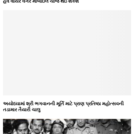
હવે વાયર વગર મોબાઇલ ચાર્જ થઇ શકશે
અયોધ્‍યામાં શ્રી ભગવાનની મૂર્તિ માટે પ્રાણ પ્રતિષ્‍ઠા મહોત્‍સવની
તડામાર તૈયારી ચાલુ