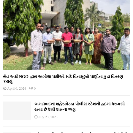
સેવ અર્થ NGO દ્વારા અબોલા પક્ષીઓ માટે વિનામૂલ્યે પાણીના કુંડા વિતરણ
કરાયું
April 6, 2024
0
અમદાવાદના શહેરકોટડા પોલીસ સ્ટેશની હદમાં ધસમસી
રહ્યા છે દેશી દારૂના અડ્ડા
July 23, 2023