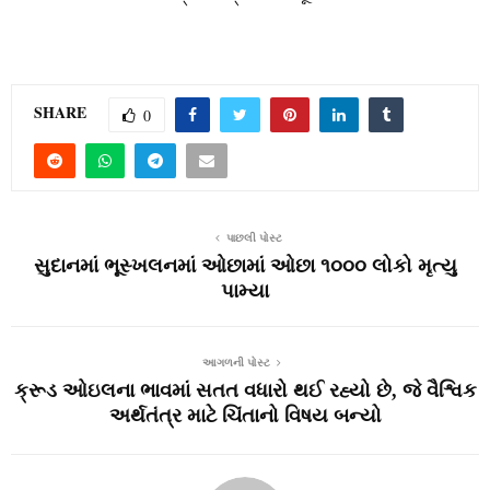
SHARE
0
પાછલી પોસ્ટ
સુદાનમાં ભૂસ્‍ખલનમાં ઓછામાં ઓછા ૧૦૦૦ લોકો મૃત્‍યુ
પામ્‍યા
આગળની પોસ્ટ
ક્રૂડ ઓઇલના ભાવમાં સતત વધારો થઈ રહ્યો છે, જે વૈશ્વિક
અર્થતંત્ર માટે ચિંતાનો વિષય બન્યો