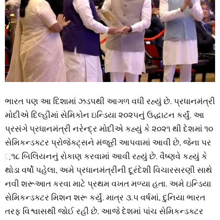
ભારત પણ આ દિશામાં ઝડપથી આગળ વધી રહ્યું છે. પ્રધાનમંત્રી
મોદીએ દિલ્‍હીમાં સેમિકોન ઇન્‍ડિયા ૨૦૨૫નું ઉદ્ધાટન કર્યું. આ
પ્રસંગે પ્રધાનમંત્રી નરેન્‍દ્ર મોદીએ કહ્યું કે ૨૦૨૧ થી દેશમાં ૧૦
સેમિકન્‍ડક્‍ટર પ્રોજેક્‍ટ્‍સને મંજૂરી આપવામાં આવી છે, જેના પર
઼૧૮ બિલિયનનું રોકાણ કરવામાં આવી રહ્યું છે. વૈષ્‍ણવે કહ્યું કે
થોડા વર્ષો પહેલા, અમે પ્રધાનમંત્રીની દૂરંદેશી વિચારસરણી સાથે
નવી શરૂઆત કરવા માટે પ્રથમ વખત મળ્‍યા હતા. અમે ઇન્‍ડિયા
સેમિકન્‍ડક્‍ટર મિશન શરૂ કર્યું. માત્ર ૩.૫ વર્ષમાં, દુનિયા ભારત
તરફ વિશ્વાસથી જોઈ રહી છે. આજે દેશમાં પાંચ સેમિકન્‍ડક્‍ટર