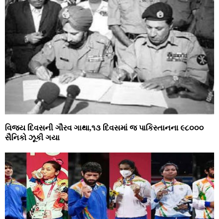
વિજય દિવસની ગૌરવ ગાથા,૧૩ દિવસમાં જ પાકિસ્તાનના ૯૮૦૦૦
સૈનિકો ઝૂકી ગયા