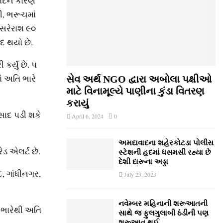
ાદને કારણે
મી, ભરૂચમાં
 સરેરાશ ૯૦
દ થયો છે.
ર્યું છે. ૫
ાં અતિ ભારે
સેવ અર્થ NGO દ્વારા અબોલા પક્ષીઓ
માટે વિનામૂલ્યે પાણીના કુંડા વિતરણ
કરાયું
સાદ પડી શકે
April 6, 2024
0
અમદાવાદના શહેરકોટડા પોલીસ
ડ એલર્ટ છે.
સ્ટેશની હદમાં ધસમસી રહ્યા છે
દેશી દારૂના અડ્ડા
, ગાંધીનગર,
July 23, 2023
નવેમ્‍બર મહિનાની શરૂઆતની
 ભારેથી અતિ
સાથે જ ફુલગુલાબી ઠંડીની પણ
શરૂઆત થઈ