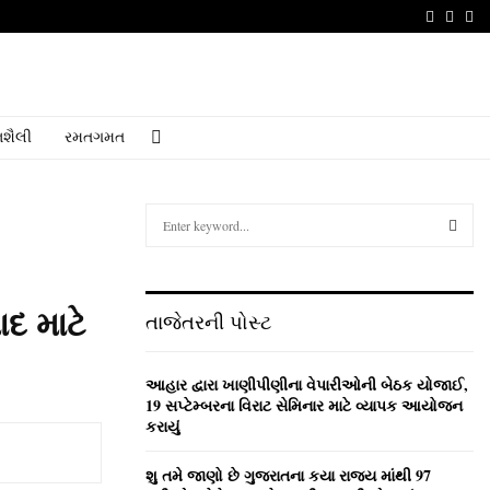
Faceboo
Youtu
Em
શૈલી
રમતગમત
S
e
a
S
r
c
E
દ માટે
તાજેતરની પોસ્ટ
h
f
A
o
આહાર દ્વારા ખાણીપીણીના વેપારીઓની બેઠક યોજાઈ,
r
R
19 સપ્ટેમ્બરના વિરાટ સેમિનાર માટે વ્યાપક આયોજન
:
કરાયું
C
શુ તમે જાણો છે ગુજરાતના કયા રાજ્ય માંથી 97
H