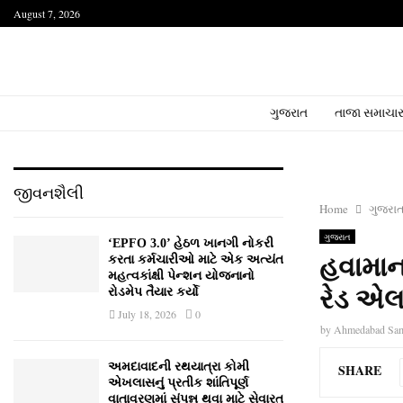
August 7, 2026
ગુજરાત
તાજા સમાચા
જીવનશૈલી
Home
ગુજરા
ગુજરાત
‘EPFO 3.0’ હેઠળ ખાનગી નોકરી
હવામાન
કરતા કર્મચારીઓ માટે એક અત્યંત
મહત્વકાંક્ષી પેન્શન યોજનાનો
રેડ એલર
રોડમેપ તૈયાર કર્યો
July 18, 2026
0
by
Ahmedabad Sa
અમદાવાદની રથયાત્રા કોમી
SHARE
એખલાસનું પ્રતીક શાંતિપૂર્ણ
વાતાવરણમાં સંપન્ન થવા માટે સેવારત