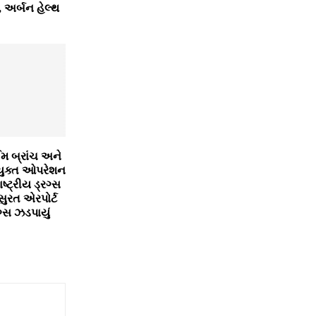
 અર્બન હેલ્થ
ઈમ બ્રાંચ અને
ંયુક્ત ઓપરેશન
્ટ્રીય ડ્રગ્સ
,સુરત એરપોર્ટ
ગ્સ ઝડપાયું