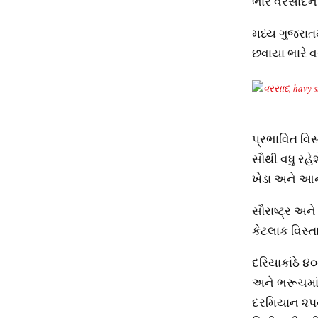
ભારે વરસાદની
મધ્ય ગુજરાતમ
છવાયા ભારે 
પ્રભાવિત વિ
સૌથી વધુ રહે
ખેડા અને આનંદ
સૌરાષ્ટ્ર અન
કેટલાક વિસ્ત
દરિયાકાંઠે ૪
અને ભરૂચમાં 
દરમિયાન ૨૫થ