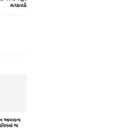
મચાવ્‍યો
ંખ આવવાના
સિવિલમાં જ