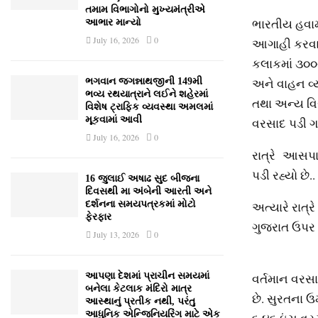
તમામ વિભાગોનો મુખ્યમંત્રીએ
ભારતીય હવામા
આભાર માન્યો
July 16, 2026
0
આગાહી કરવામ
કલાકમાં ૩૦૦થ
અને વાહન વ્ય
ભગવાન જગન્નાથજીની 149મી
ભવ્ય રથયાત્રાને લઈને શહેરમાં
તથા અન્ય વિસ
વિશેષ ટ્રાફિક વ્યવસ્થા અમલમાં
મૂકવામાં આવી
વરસાદ પડી ગયો
July 16, 2026
0
રાત્રે આસપ
પડી રહ્યો છે..
16 જુલાઈ અષાઢ સુદ બીજના
દિવસથી મા અંબેની આરતી અને
અત્યારે રાત્
દર્શનના સમયપત્રકમાં મોટો
ફેરફાર
ગુજરાત ઉપર અ
July 13, 2026
0
વર્તમાન વરસા
આપણા દેશમાં પ્રાચીન સમયમાં
બનેલા કેટલાક મંદિરો માત્ર
છે. સુરતના ઉ
આસ્થાનું પ્રતીક નથી, પરંતુ
આધુનિક એન્જિનિયરિંગ માટે એક