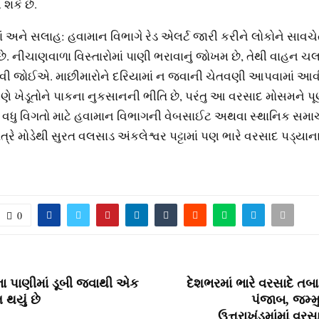
 શકે છે.
 અને સલાહ: હવામાન વિભાગે રેડ એલર્ટ જારી કરીને લોકોને સાવચે
. નીચાણવાળા વિસ્તારોમાં પાણી ભરાવાનું જોખમ છે, તેથી વાહન ચ
વી જોઈએ. માછીમારોને દરિયામાં ન જવાની ચેતવણી આપવામાં આવી 
ે ખેડૂતોને પાકના નુકસાનની ભીતિ છે, પરંતુ આ વરસાદ મોસમને પૂર્
 વધુ વિગતો માટે હવામાન વિભાગની વેબસાઈટ અથવા સ્થાનિક સમાચા
ત્રે મોડેથી સુરત વલસાડ અંકલેશ્વર પટ્ટામાં પણ ભારે વરસાદ પડ્યાના
0
ૂરના પાણીમાં ડૂબી જવાથી એક
દેશભરમાં ભારે વરસાદે તબા
ત થયું છે
પંજાબ, જમ્મ
ઉત્તરાખંડમાંમાં વરસ