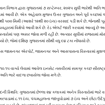
ન વિભાગ દ્વારા ગુજરાતમાં ૭ સપ્ટેમ્બર, ૨૦૨૫ સુધી ભારેથી અતિ 
ાં આવી છે. એક અહેવાલ મુજબ ઉત્તર ગુજરાત અને પૂર્વ કચ્છમાં
ી ૫૦૦ મિમી (આશરે ૧૨થી ૨૦ ઇંચ) વરસાદ પડી શકે છે, જેનાથી પૂર,
વહારમાં વિક્ષેપો આવી શકે છે. રેડ એલર્ટ જારી કરવામાં આવ્યું છે 
્તારોમાં પણ અસર જોવા મળી રહી છે. અત્યાર સુધીમાં રાજ્યમાં મ
 છે, જેમાં દક્ષિણ ગુજરાતમાં સૌથી વધુ ૯૪ ટકા નોંધાયો છે.
ાસ જામનગર એરપોર્ટ, જામનગર અને આસપાસના વિસ્તારમાં મુશળ
રે ૧૦.૧૫ વાગ્યે લેવામાં આવેલ ઇનસેટ તસવીરમાં સમગ્ર કચ્છ સૌરાષ્ટ
તિ ભારે વાદળા છવાયેલા જોવા મળે છે.
દની સ્થિતિ: ગુજરાતમાં છેલ્લા ૨૪ કલાકમાં અનેક વિસ્તારોમાં ભારે 
મરપાડામાં ૮.૧૧ ઇંચ, પંચમહાલના જાંબુઘોડામાં ૭ ઇંચ અને છોટા ઉદેપુ