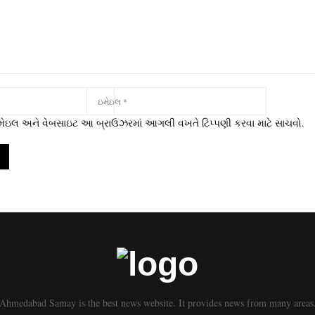
 ઇમેઇલ અને વેબસાઇટ આ બ્રાઉઝરમાં આગલી વખતે ટિપ્પણી કરવા માટે સાચવો.
Ahmedabad Samay is the best news website. It provides news from many areas