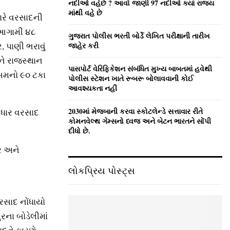
નદીઓ વહેછે ? આવો જાણી 97 નદીઓ ક્યાં રાજ્ય
માંથી વહે છે
ભારે વરસાદની
 આગામી ૪૮
ગુજરાત પોલીસ ભરતી બોર્ડે લેખિત પરીક્ષાની તારીખ
 પાણી ભરાવું
જાહેર કરી
અને રાજસ્થાન
પાસપોર્ટ વેરિફિકેશન સંબંધિત મુખ્ય બાબતમાં હવેથી
ોસમનો ૯૦ ટકા
પોલીસ સ્ટેશન ખાતે રૂબરૂ બોલાવવાની કોઈ
આવશ્યકતા નહીં
2030માં મેજબાની કરવા સ્કોટલેન્ડે સત્તાવાર રીતે
ધાર વરસાદ
કોમનવેલ્થ ગેમ્સનો ધ્વજ અને બેટન ભારતને સોંપી
દીધો છે.
્ર અને
લોકપ્રિય પોસ્ટ્સ
વરસાદ નોંધાયો
રના બોડેલીમાં