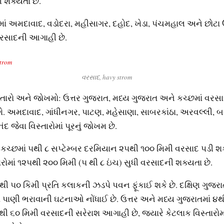
 શક્યતા છે.
ાં અમદાવાદ, વડોદરા, મહીસાગર, દહોદ, ખેડા, પંચમહાલ અને છોટા ઉદ
વરસાદની આગાહી છે.
વરસાદ, havy strom
સ્તારો અને જોખમો: ઉત્તર ગુજરાત, મધ્ય ગુજરાત અને કચ્છમાં વ
શે. અમદાવાદ, ગાંધીનગર, પાટણ, મહેસાણા, સાબરકાંઠા, અરવલ્લી, બ
 જેવા વિસ્તારોમાં પૂરનું જોખમ છે.
ે કચ્છમાં ૫થી ૮ સપ્ટેમ્બર દરમિયાન ૨૫થી ૧૦૦ મિમી વરસાદ પડી શકે
ારોમાં ૧૨૫થી ૨૦૦ મિમી (૫ થી ૮ ઇંચ) સુધી વરસાદની શક્યતા છે.
૦થી ૫૦ કિમી પ્રતિ કલાકની ઝડપે પવન ફૂંકાઈ શકે છે. દક્ષિણ ગુજરા
પાણી ભરાવાની ઘટનાઓ નોંધાઈ છે. ઉત્તર અને મધ્ય ગુજરાતમાં ૪થી
ી ૬૦ મિમી વરસાદની સરેરાશ આગાહી છે, જ્યારે કેટલાક વિસ્તારોમ