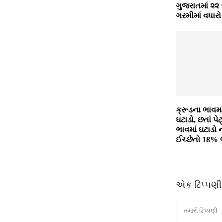
ગુજરાતમાં ૨૨
ગરમીમાં વધારો
ક્રૂડના ભાવમા
ઘટાડો, છતાં પ
ભાવમાં ઘટાડો
ઈચ્છેતો 18% 
એક ટિપ્પણી