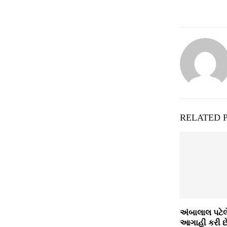
RELATED 
અંબાલાલ પટેલ
આગાહી કરી છે. 