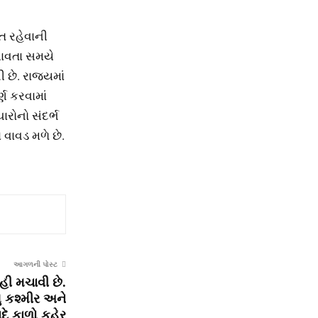
ત રહેવાની
લાવતા સમયે
છે. રાજ્યમાં
ણ કરવામાં
રોનો સંદર્ભ
 વાવડ મળે છે.
આગળની પોસ્ટ
હી મચાવી છે.
ુ કશ્મીર અને
ાદે કાળો કહેર