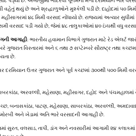
ાદ પડ્યો છે. અંબાજીમાં ભાદરવી પૂનમના મેળા દરમિયાન ભારે વરસ
 વહેતું થયું છે અને શ્રદ્ધાળુઓને મુશ્કેલી પડી છે. દાહોદમાં ૫૦ મિ
મહીસાગરમાં ૪૮ મિમી વરસાદ નોંધાયો છે. રાજ્યમાં અત્યાર સુધીમાં
સમી વરસાદ પડી ગયો છે, જેમાં ૪૮ તાલુકાઓમાં ૪૦ ઇંચથી વધુ વરસા
ાગની આગાહી
: ભારતીય હવામાન વિભાગે ગુજરાત માટે રેડ એલર્ટ જારી ક
બરે ગુજરાત વિસ્તારમાં અને ૬ તથા ૭ સપ્ટેમ્બરે સૌરાષ્ટ્ર તથા કચ્છમ
યતા છે.
્બર દરમિયાન ઉત્તર ગુજરાત અને પૂર્વ કચ્છમાં ૩૦૦થી ૫૦૦ મિમી વર
 સાબરકાંઠા, અરવલ્લી, મહેસાણા, મહીસાગર, દહોદ અને પંચમહાલમાં રે
 કચ્છ, બનાસકાંઠા, પાટણ, મહેસાણા, સાબરકાંઠા, અરવલ્લી, અમદાવાદ
, મોરબી અને ખેડામાં અતિ ભારે વરસાદની આગાહી છે.
તમાં સુરત, વલસાડ, તાપી, ડાંગ અને નવસારીમાં આગામી ૨૪ કલાકમાં