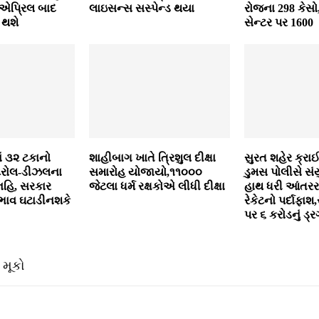
 એપ્રિલ બાદ
લાઇસન્‍સ સસ્‍પેન્‍ડ થયા
રોજના 298 કેસો,
 થશે
સેન્ટર પર 1600
ં ૩૨ ટકાનો
શાહીબાગ ખાતે ત્રિશુલ દીક્ષા
સુરત શહેર ક્રા
ેટ્રોલ-ડીઝલના
સમારોહ યોજાયો,૧૧૦૦૦
ડુમસ પોલીસે સ
 નહિ, સરકાર
જેટલા ધર્મ રક્ષકોએ લીધી દીક્ષા
હાથ ધરી આંતરરાષ
ભાવ ઘટાડીનશકે
રેકેટનો પર્દાફાશ
પર ૬ કરોડનું ડ્ર
 મૂકો