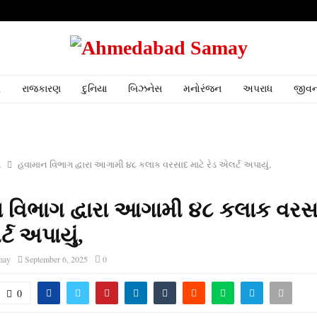
ર
રાજકારણ
દુનિયા
બિઝનેસ
મનોરંજન
અપરાધ
જીવન
ત
હવામાન વિભાગ દ્વારા આગામી ૪૮ કલાક વરસાદ માટે રેડ એલર્ટ અપાયું,
 વિભાગ દ્વારા આગામી ૪૮ કલાક વરસા
્ટ અપાયું,
may
September 6, 2025
0
0