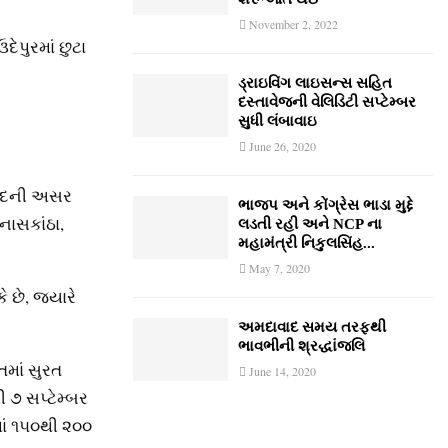
November 2, 2022
ેપુરમાં છુટા
ડ્રાઇવિંગ લાઇસન્સ સહિત
દસ્તાવેજની વેલિડિટી સપ્ટેમ્બર
સુધી લંબાવાઇ
June 26, 2020
રસાદની અસર
ભાજપ અને કોંગ્રેસ ભાડા મુદ્દે
નાસકાંઠા,
લડતી રહી અને NCP ના
મહામંત્રી નિકુલસિંહ...
May 7, 2020
 છે, જ્યારે
અમદાવાદ સમય તરફથી
ભાવભીની શ્રદ્ધાંજલિ
તમાં સુરત
June 14, 2020
 ૭ સપ્ટેમ્બર
ાં ૧૫૦થી ૨૦૦