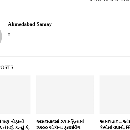
Ahmedabad Samay
POSTS
ે પણ તોફાની
અમદાવાદમાં ૨૩ મહિનામાં
અમદાવાદ – આ
તેમણે કહ્યું કે,
૨૩૦૦ લોકોના ડ્રાઇવિંગ
કેસોમાં વધારો, 