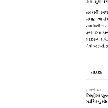
મિમી સુધી પડી
સરકારી પગલાં
સલાહ આપી છે
સાવધાની રાખ
વરસાદના કારણ
મદદરૂપ થશે.
લેવો જરૂરી.રા
SHARE
પાછલી પોસ્ટ
દિલ્હીમાં પ
વ્યક્તિનું મો