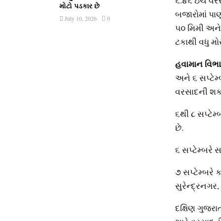
૬.૪૬ ઇંચ વરસ
મોટો પડકાર છે
બજારોમાં પાણી
July 10, 2026
0
૫૦ મિમી અને 
ટકાથી વધુ મો
હવામાન વિભ
અને ૬ સપ્ટેમ્
વરસાદની શક્
૬થી ૮ સપ્ટેમ
છે.
૬ સપ્ટેમ્બરે
૭ સપ્ટેમ્બરે
સુરેન્દ્રનગર
દક્ષિણ ગુજરા