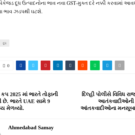
ેકેજ્‍ડ દૂધ ઉત્‍પાદનોના ભાવ નવા GST-મુક્‍ત દરે નક્કી કરવામાં આવ
ના ભાવ ઝડપથી ઘટશે.
દૂધ
0
પ 2025 માં ભારતે તોફાની
દિલ્‍હી પોલીસે વિવિધ રાજ
છે. ભારતે UAE સામે 9
આતંકવાદીઓની 
ય મેળવ્યો.
આંતકવાદીઓના મનસૂબા ક
Ahmedabad Samay