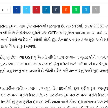
0
પરાતા દૂધના ભાવ ટૂંક સમયમાં ઘટવાના છે. તાજેતરમાં, સરકારે GST 
ણય લીધો છે કે પેકેજ્‍ડ દૂધને ૫% GSTમાંથી મુક્‍તિ આપવામાં આવશે. 
ી સાથે જ દેશની સૌથી મોટી દૂધ ઉત્‍પાદક બ્રાન્‍ડ અમૂલ અને મધ
તાત્‍કાલિક રાહત મળશે.
ેતુ શું છે? : આ GST મુક્‍તિનો સીધો લાભ સામાન્‍ય ગ્રાહકોને મળશે 
ૂર કરવામાં આવશે. આ પગલાનો હેતુ વધતી જતી મોંઘવારી વચ્‍ચે દૂધ
ુને વધુ સસ્‍તું બનાવવાનો છે જેથી દરેક પરિવાર સસ્‍તું અને ગુણવત્તાયુ
 ડેરીના વર્તમાન ભાવ : અમૂલ ઉત્‍પાદનોમાં, ફુલ ક્રીમ દૂધ ‘અમૂલ 
 રૂપિયા પ્રતિ લિટર છે, જ્‍યારે ટોન્‍ડ દૂધ ૫૭ રૂપિયા પ્રતિ લિટરમ
મધર ડેરીનું ફુલ ક્રીમ દૂધ ૬૯ રૂપિયામાં અને ટોન્‍ડ દૂધ લગભગ ૫૭ રૂ