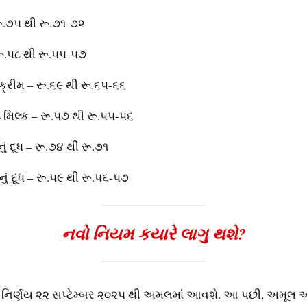
 રૂ.૭૫ થી રૂ.૭૧-૭૨
 રૂ.૫૮ થી રૂ.૫૫-૫૭
 ક્રીમ – રૂ.૬૯ થી રૂ.૬૫-૬૬
‍ડ મિલ્‍ક – રૂ.૫૭ થી રૂ.૫૫-૫૬
નું દૂધ – રૂ.૭૪ થી રૂ.૭૧
નું દૂધ – રૂ.૫૯ થી રૂ.૫૬-૫૭
નવો નિયમ કયારે લાગુ થશે?
િર્ણય ૨૨ સપ્‍ટેમ્‍બર ૨૦૨૫ થી અમલમાં આવશે. આ પછી, અમૂલ અ