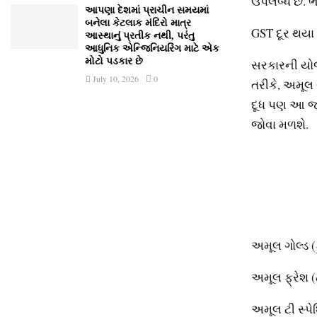
ઉપલબ્‍ધ છે. 
આપણા દેશમાં પ્રાચીન સમયમાં
બનેલા કેટલાક મંદિરો માત્ર
GST દૂર થયા 
આસ્થાનું પ્રતીક નથી, પરંતુ
આધુનિક એન્જિનિયરિંગ માટે એક
મોટો પડકાર છે
સરકારની યોજ
July 10, 2026
0
તરીકે, અમૂલ 
દૂધ પણ આ જ શ
જોવા મળશે.
અમૂલ ગોલ્‍ડ 
અમૂલ ફ્રેશ (
અમૂલ ટી સ્‍પ