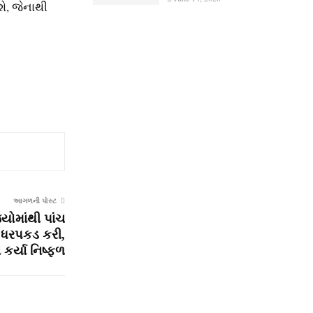
શે, જેનાથી
આગળની પોસ્ટ
્‍યોમાંથી પાંચ
ધરપકડ કરી,
ર્યા નિષ્ફળ