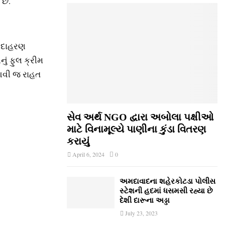
છે.
 ઉદાહરણ
ું ફુલ ક્રીમ
 આવી જ રાહત
સેવ અર્થ NGO દ્વારા અબોલા પક્ષીઓ
માટે વિનામૂલ્યે પાણીના કુંડા વિતરણ
કરાયું
April 6, 2024
0
અમદાવાદના શહેરકોટડા પોલીસ
સ્ટેશની હદમાં ધસમસી રહ્યા છે
દેશી દારૂના અડ્ડા
July 23, 2023