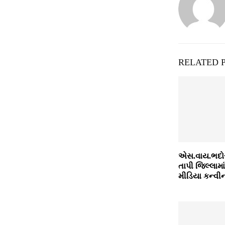
RELATED 
એસ.વાય.ભદોર
તાપી જિલ્લામા
મીડિયા કન્વી