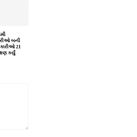
6મી
યારીઓ બની
િકારીઓ 21
ષણ કર્યું