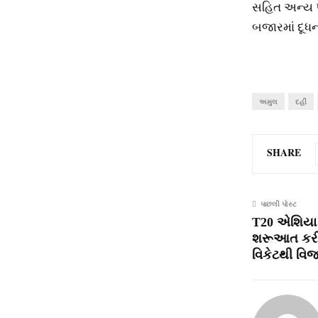
સહિત અન્‍ય પ
બજારમાં દૂધ
અમુલ
દહીં
SHARE
પાછલી પોસ્ટ
T20 એશિયા ક
શરૂઆત કરી 
વિકેટથી વિજ