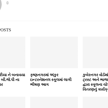
POSTS
ીયા ને બનાવયા
કૃષ્ણનગરમાં અંકુર
કુબેરનગર વોર્ડમા
ં બી.જે.પી ના
ઇન્ટરનેશનલ સ્કૂલમાં લાગી
ટ્રસ્ટ અને ભાજ
નર
ભીષણ આગ
દ્વારા સ્કૂલના 
વિતરણનું કાર્યક્