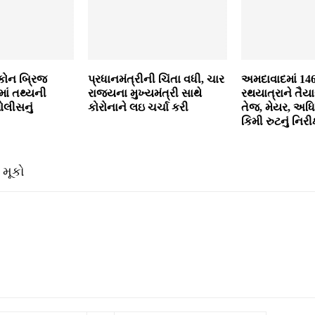
કોન બ્રિજ
પ્રધાનમંત્રીની ચિંતા વધી, ચાર
અમદાવાદમાં 14
ાં તથ્યની
રાજ્યના મુખ્યમંત્રી સાથે
રથયાત્રાને તૈ
ોલીસનું
કોરોનાને લઇ ચર્ચા કરી
તેજ, મેયર, અધ
કિમી રુટનું નિરીક્
 મૂકો