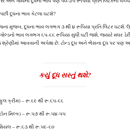
ભેંસ અને ગાયના દૂધના ભાવ પણ ૫૦-૭૫ રૂપિયા પ્રતિ લિટરની વચ્‍ચે 
પછી દૂધના ભાવ કેટલા ઘટશે?
ના મુજબ, દૂધના ભાવ લગભગ ૩ થી ૪ રૂપિયા પ્રતિ લિટર ઘટશે.
ગોલ્‍ડનો ભાવ લગભગ ૬૫-૬૬ રૂપિયા સુધી ઘટી જશે, જ્‍યારે મધર ડેરીન
્રેણીમાં આવવાની અપેક્ષા છે. ટોન્‍ડ દૂધ અને ભેંસના દૂધ પર પણ
કયું દૂધ સસ્‍તું થશે?
(ફુલ ક્રીમ) – રૂ.૬૯ થી રૂ.૬૫-૬૬
ટોન મિલ્‍ક) – રૂ.૫૭ થી રૂ.૫૪-૫૫
ેશિયલ – રૂ.૬૩ થી રૂ.૫૯-૬૦