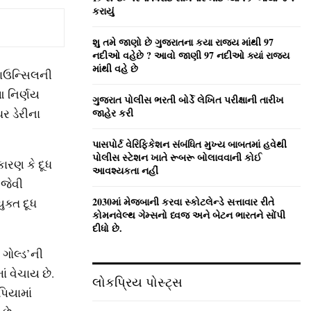
:
કરાયું
C
શુ તમે જાણો છે ગુજરાતના કયા રાજ્ય માંથી 97
H
નદીઓ વહેછે ? આવો જાણી 97 નદીઓ ક્યાં રાજ્ય
માંથી વહે છે
કાઉન્‍સિલની
આ નિર્ણય
ગુજરાત પોલીસ ભરતી બોર્ડે લેખિત પરીક્ષાની તારીખ
ર ડેરીના
જાહેર કરી
પાસપોર્ટ વેરિફિકેશન સંબંધિત મુખ્ય બાબતમાં હવેથી
પોલીસ સ્ટેશન ખાતે રૂબરૂ બોલાવવાની કોઈ
કારણ કે દૂધ
આવશ્યકતા નહીં
 જેવી
2030માં મેજબાની કરવા સ્કોટલેન્ડે સત્તાવાર રીતે
ક્‍ત દૂધ
કોમનવેલ્થ ગેમ્સનો ધ્વજ અને બેટન ભારતને સોંપી
દીધો છે.
ગોલ્‍ડ’ની
ાં વેચાય છે.
લોકપ્રિય પોસ્ટ્સ
પિયામાં