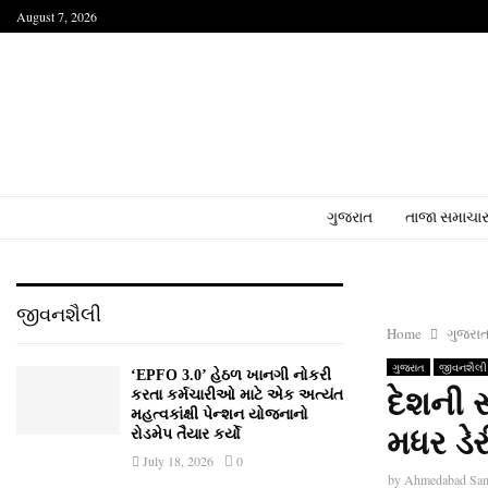
August 7, 2026
ગુજરાત
તાજા સમાચા
જીવનશૈલી
Home
ગુજરા
ગુજરાત
જીવનશૈલી
‘EPFO 3.0’ હેઠળ ખાનગી નોકરી
દેશની સ
કરતા કર્મચારીઓ માટે એક અત્યંત
મહત્વકાંક્ષી પેન્શન યોજનાનો
મધર ડેર
રોડમેપ તૈયાર કર્યો
July 18, 2026
0
by
Ahmedabad Sa