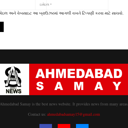
 ઇમેઇલ અને વેબસાઇટ આ બ્રાઉઝરમાં આગલી વખતે ટિપ્પણી કરવા માટે સાચવો.
Ahmedabad Samay is the best news website. It provides news from many areas
Contact us:
ahmedabadsamay15@gmail.com