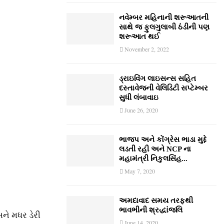
નવેમ્‍બર મહિનાની શરૂઆતની
સાથે જ ફુલગુલાબી ઠંડીની પણ
શરૂઆત થઈ
November 2, 2022
ડ્રાઇવિંગ લાઇસન્સ સહિત
દસ્તાવેજની વેલિડિટી સપ્ટેમ્બર
સુધી લંબાવાઇ
June 26, 2020
ભાજપ અને કોંગ્રેસ ભાડા મુદ્દે
લડતી રહી અને NCP ના
મહામંત્રી નિકુલસિંહ...
May 7, 2020
અમદાવાદ સમય તરફથી
ભાવભીની શ્રદ્ધાંજલિ
ને મધર ડેરી
June 14, 2020