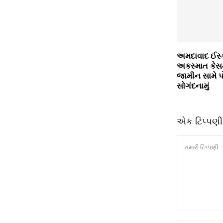
અમદાવાદ ઈસ્
અકસ્માત કેસમ
જામીન સામે પ
સોગંદનામું
એક ટિપ્પણી