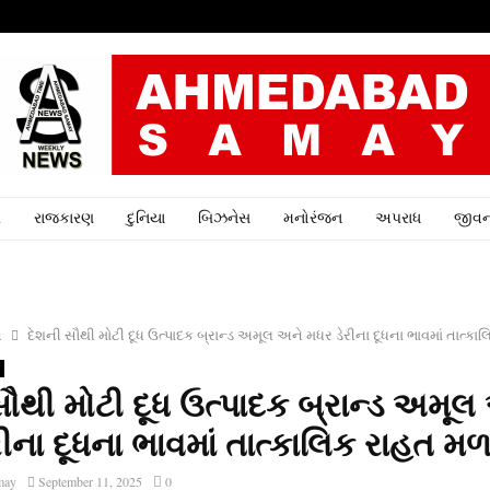
ર
રાજકારણ
દુનિયા
બિઝનેસ
મનોરંજન
અપરાધ
જીવન
ત
દેશની સૌથી મોટી દૂધ ઉત્‍પાદક બ્રાન્‍ડ અમૂલ અને મધર ડેરીના દૂધના ભાવમાં તાત્‍ક
ૌથી મોટી દૂધ ઉત્‍પાદક બ્રાન્‍ડ અમૂલ
ીના દૂધના ભાવમાં તાત્‍કાલિક રાહત મળ
may
September 11, 2025
0