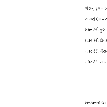
ભેંસનું દૂધ –
ગાયનું દૂધ –
મધર ડેરી ફુલ
મધર ડેરી ટોન્
મધર ડેરી ભેંસ
મધર ડેરી ગાય
સરકારનો આ ન