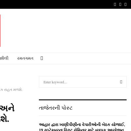
Faceboo
Youtu
Em
શૈલી
રમતગમત
S
e
ાલિક રાહત મળશે.
a
S
r
c
E
 અને
તાજેતરની પોસ્ટ
h
f
શે.
A
o
આહાર દ્વારા ખાણીપીણીના વેપારીઓની બેઠક યોજાઈ,
r
R
19 સપ્ટેમ્બરના વિરાટ સેમિનાર માટે વ્યાપક આયોજન