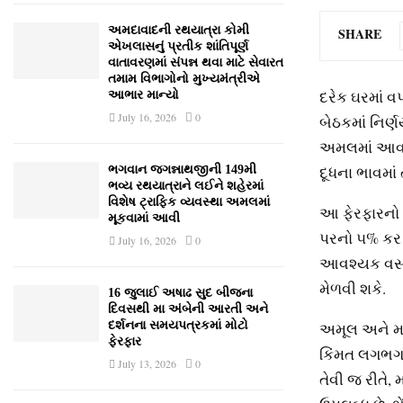
અમદાવાદની રથયાત્રા કોમી
SHARE
એખલાસનું પ્રતીક શાંતિપૂર્ણ
વાતાવરણમાં સંપન્ન થવા માટે સેવારત
તમામ વિભાગોનો મુખ્યમંત્રીએ
દરેક ઘરમાં વ
આભાર માન્યો
July 16, 2026
0
બેઠકમાં નિર્
અમલમાં આવતાન
દૂધના ભાવમાં 
ભગવાન જગન્નાથજીની 149મી
ભવ્ય રથયાત્રાને લઈને શહેરમાં
વિશેષ ટ્રાફિક વ્યવસ્થા અમલમાં
આ ફેરફારનો હ
મૂકવામાં આવી
પરનો ૫% કર દ
July 16, 2026
0
આવશ્‍યક વસ્‍ત
મેળવી શકે.
16 જુલાઈ અષાઢ સુદ બીજના
દિવસથી મા અંબેની આરતી અને
અમૂલ અને મધર
દર્શનના સમયપત્રકમાં મોટો
ફેરફાર
કિંમત લગભગ ૬૯
July 13, 2026
0
તેવી જ રીતે, 