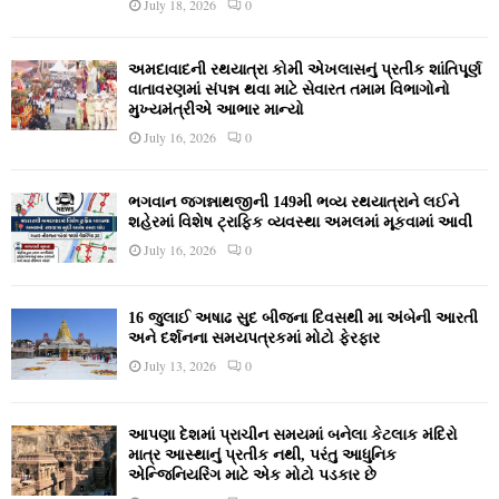
July 18, 2026
0
અમદાવાદની રથયાત્રા કોમી એખલાસનું પ્રતીક શાંતિપૂર્ણ
વાતાવરણમાં સંપન્ન થવા માટે સેવારત તમામ વિભાગોનો
મુખ્યમંત્રીએ આભાર માન્યો
July 16, 2026
0
ભગવાન જગન્નાથજીની 149મી ભવ્ય રથયાત્રાને લઈને
શહેરમાં વિશેષ ટ્રાફિક વ્યવસ્થા અમલમાં મૂકવામાં આવી
July 16, 2026
0
16 જુલાઈ અષાઢ સુદ બીજના દિવસથી મા અંબેની આરતી
અને દર્શનના સમયપત્રકમાં મોટો ફેરફાર
July 13, 2026
0
આપણા દેશમાં પ્રાચીન સમયમાં બનેલા કેટલાક મંદિરો
માત્ર આસ્થાનું પ્રતીક નથી, પરંતુ આધુનિક
એન્જિનિયરિંગ માટે એક મોટો પડકાર છે