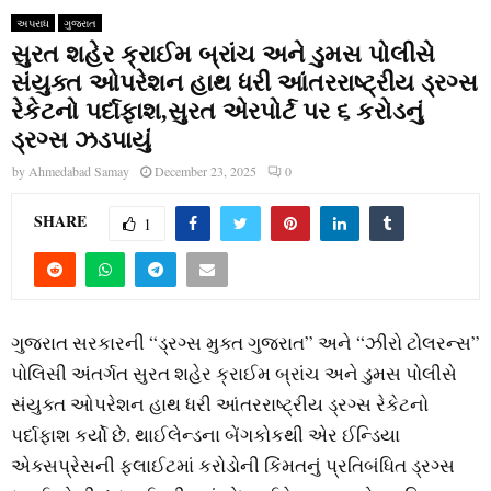
અપરાધ
ગુજરાત
સુરત શહેર ક્રાઈમ બ્રાંચ અને ડુમસ પોલીસે
સંયુક્ત ઓપરેશન હાથ ધરી આંતરરાષ્ટ્રીય ડ્રગ્સ
રેકેટનો પર્દાફાશ,સુરત એરપોર્ટ પર ૬ કરોડનું
ડ્રગ્સ ઝડપાયું
by
Ahmedabad Samay
December 23, 2025
0
SHARE
1
ગુજરાત સરકારની “ડ્રગ્સ મુક્ત ગુજરાત” અને “ઝીરો ટોલરન્સ”
પોલિસી અંતર્ગત સુરત શહેર ક્રાઈમ બ્રાંચ અને ડુમસ પોલીસે
સંયુક્ત ઓપરેશન હાથ ધરી આંતરરાષ્ટ્રીય ડ્રગ્સ રેકેટનો
પર્દાફાશ કર્યો છે. થાઈલેન્ડના બેંગકોકથી એર ઈન્ડિયા
એક્સપ્રેસની ફ્લાઈટમાં કરોડોની કિંમતનું પ્રતિબંધિત ડ્રગ્સ