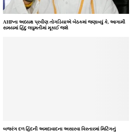
AHPના અધ્યક્ષ પ્રવીણ તોગડિયાએ બેઠકમાં જણાવ્યું કે, આગામી
સમયમાં હિંદુ લઘુમતીમાં મૂકાઈ જશે
બજરંગ દળ હિંદની અમદાવાદના અસારવા વિસ્તારમાં મિટિંગનું