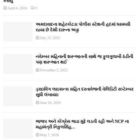
કરાયું
April 6, 2024
0
અમદાવાદના શહેરકોટડા પોલીસ સ્ટેશની હદમાં ધસમસી
રહ્યા છે દેશી દારૂના અડ્ડા
July 23, 2023
નવેમ્‍બર મહિનાની શરૂઆતની સાથે જ ફુલગુલાબી ઠંડીની
પણ શરૂઆત થઈ
November 2, 2022
ડ્રાઇવિંગ લાઇસન્સ સહિત દસ્તાવેજની વેલિડિટી સપ્ટેમ્બર
સુધી લંબાવાઇ
June 26, 2020
ભાજપ અને કોંગ્રેસ ભાડા મુદ્દે લડતી રહી અને NCP ના
મહામંત્રી નિકુલસિંહ...
May 7, 2020