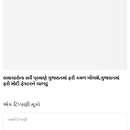
સમાચારોના સર્વે પ્રમાણે ગુજરાતમાં ફરી કમળ ખીલશે,ગુજરાતમાં
ફરી મોદી ફેક્ટરને ચાલ્યું
એક ટિપ્પણી મૂકો