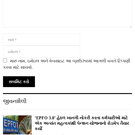
મારું નામ, ઇમેઇલ અને વેબસાઇટ આ બ્રાઉઝરમાં આગલી વખતે ટિપ્પણી
કરવા માટે સાચવો.
જીવનશૈલી
‘EPFO 3.0’ હેઠળ ખાનગી નોકરી કરતા કર્મચારીઓ માટે
એક અત્યંત મહત્વકાંક્ષી પેન્શન યોજનાનો રોડમેપ તૈયાર
કર્યો