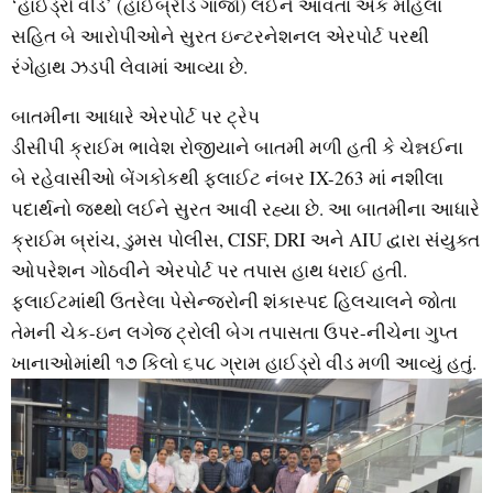
‘હાઈડ્રો વીડ’ (હાઈબ્રીડ ગાંજો) લઈને આવતા એક મહિલા
સહિત બે આરોપીઓને સુરત ઇન્ટરનેશનલ એરપોર્ટ પરથી
રંગેહાથ ઝડપી લેવામાં આવ્યા છે.
બાતમીના આધારે એરપોર્ટ પર ટ્રેપ
ડીસીપી ક્રાઈમ ભાવેશ રોજીયાને બાતમી મળી હતી કે ચેન્નઈના
બે રહેવાસીઓ બેંગકોકથી ફ્લાઈટ નંબર IX-263 માં નશીલા
પદાર્થનો જથ્થો લઈને સુરત આવી રહ્યા છે. આ બાતમીના આધારે
ક્રાઈમ બ્રાંચ, ડુમસ પોલીસ, CISF, DRI અને AIU દ્વારા સંયુક્ત
ઓપરેશન ગોઠવીને એરપોર્ટ પર તપાસ હાથ ધરાઈ હતી.
ફ્લાઈટમાંથી ઉતરેલા પેસેન્જરોની શંકાસ્પદ હિલચાલને જોતા
તેમની ચેક-ઇન લગેજ ટ્રોલી બેગ તપાસતા ઉપર-નીચેના ગુપ્ત
ખાનાઓમાંથી ૧૭ કિલો ૬૫૮ ગ્રામ હાઈડ્રો વીડ મળી આવ્યું હતું.