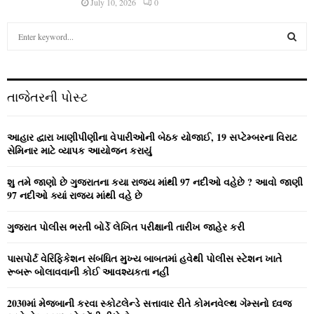
July 10, 2026
0
S
e
a
S
r
c
E
તાજેતરની પોસ્ટ
h
f
A
o
આહાર દ્વારા ખાણીપીણીના વેપારીઓની બેઠક યોજાઈ, 19 સપ્ટેમ્બરના વિરાટ
r
R
સેમિનાર માટે વ્યાપક આયોજન કરાયું
:
C
શુ તમે જાણો છે ગુજરાતના કયા રાજ્ય માંથી 97 નદીઓ વહેછે ? આવો જાણી
97 નદીઓ ક્યાં રાજ્ય માંથી વહે છે
H
ગુજરાત પોલીસ ભરતી બોર્ડે લેખિત પરીક્ષાની તારીખ જાહેર કરી
પાસપોર્ટ વેરિફિકેશન સંબંધિત મુખ્ય બાબતમાં હવેથી પોલીસ સ્ટેશન ખાતે
રૂબરૂ બોલાવવાની કોઈ આવશ્યકતા નહીં
2030માં મેજબાની કરવા સ્કોટલેન્ડે સત્તાવાર રીતે કોમનવેલ્થ ગેમ્સનો ધ્વજ