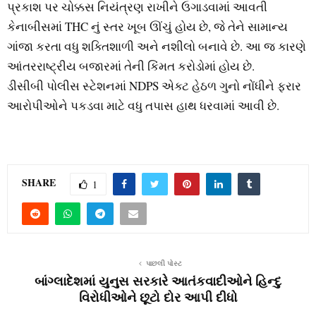
પ્રકાશ પર ચોક્કસ નિયંત્રણ રાખીને ઉગાડવામાં આવતી
કેનાબીસમાં THC નું સ્તર ખૂબ ઊંચું હોય છે, જે તેને સામાન્ય
ગાંજા કરતા વધુ શક્તિશાળી અને નશીલો બનાવે છે. આ જ કારણે
આંતરરાષ્ટ્રીય બજારમાં તેની કિંમત કરોડોમાં હોય છે.
ડીસીબી પોલીસ સ્ટેશનમાં NDPS એક્ટ હેઠળ ગુનો નોંધીને ફરાર
આરોપીઓને પકડવા માટે વધુ તપાસ હાથ ધરવામાં આવી છે.
SHARE
1
પાછલી પોસ્ટ
બાંગ્લાદેશમાં યુનુસ સરકારે આતંકવાદીઓને હિન્દુ
વિરોધીઓને છૂટો દોર આપી દીધો