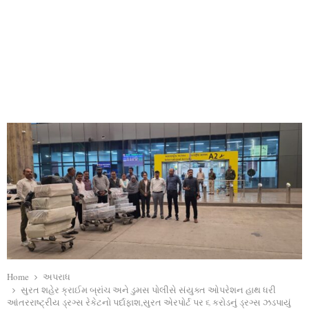
Home
અપરાધ
સુરત શહેર ક્રાઈમ બ્રાંચ અને ડુમસ પોલીસે સંયુક્ત ઓપરેશન હાથ ધરી
આંતરરાષ્ટ્રીય ડ્રગ્સ રેકેટનો પર્દાફાશ,સુરત એરપોર્ટ પર ૬ કરોડનું ડ્રગ્સ ઝડપાયું