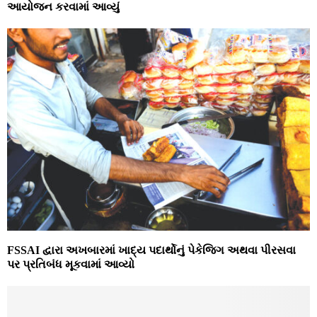
આયોજન કરવામાં આવ્યું
FSSAI દ્વારા અખબારમાં ખાદ્ય પદાર્થોનું પેકેજિગ અથવા પીરસવા
પર પ્રતિબંધ મૂકવામાં આવ્‍યો