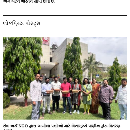
અને બેટન ભારતને સોંપી દીધો છે.
લોકપ્રિય પોસ્ટ્સ
સેવ અર્થ NGO દ્વારા અબોલા પક્ષીઓ માટે વિનામૂલ્યે પાણીના કુંડા વિતરણ