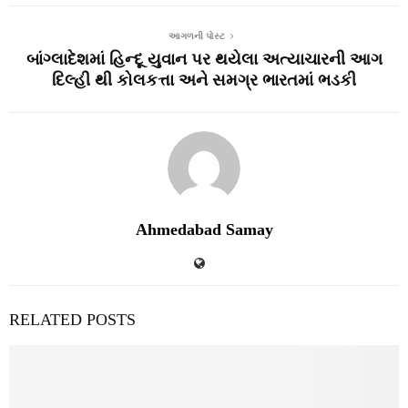
આગળની પોસ્ટ
બાંગ્લાદેશમાં હિન્દૂ યુવાન પર થયેલા અત્યાચારની આગ
દિલ્હી થી કોલકત્તા અને સમગ્ર ભારતમાં ભડકી
Ahmedabad Samay
RELATED POSTS