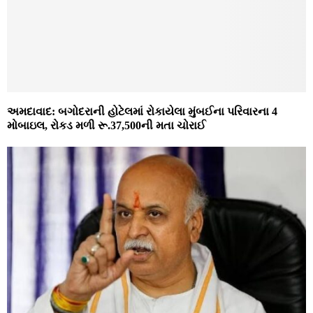
અમદાવાદ: બગોદરાની હોટેલમાં રોકાયેલા મુંબઈના પરિવારના 4
મોબાઇલ, રોકડ મળી રૂ.37,500ની મતા ચોરાઈ