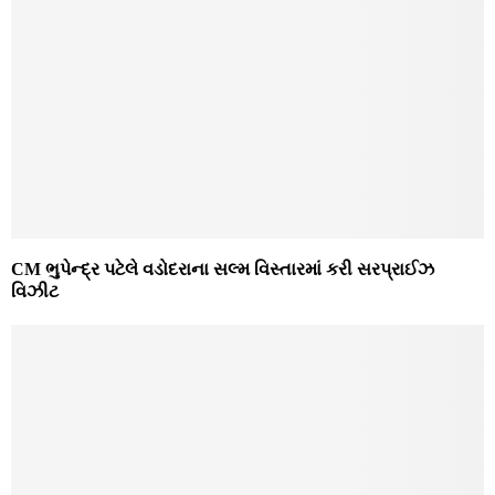
CM ભુપેન્દ્ર પટેલે વડોદરાના સલ્મ વિસ્તારમાં કરી સરપ્રાઈઝ
વિઝીટ