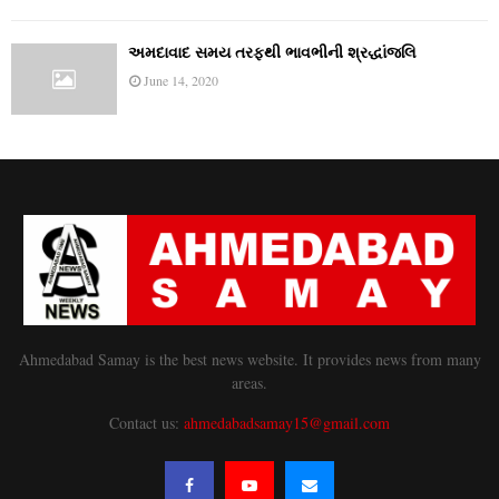
અમદાવાદ સમય તરફથી ભાવભીની શ્રદ્ધાંજલિ
June 14, 2020
Ahmedabad Samay is the best news website. It provides news from many
areas.
Contact us:
ahmedabadsamay15@gmail.com