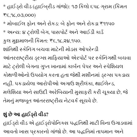
* હાઈડ્રો વીડ (હાઈબ્રીડ ગાંજો): ૧૭ કિલો ૬૫૮ ગ્રામ (કિંમત
₹૬,૧૮,૦૩,૦૦૦)
* મોબાઈલ ફોન અને રોકડ: બે ફોન અને રોકડા ₹૧૧૫૦
* અન્ય: ૪ ટ્રોલી બેગ, પાસપોર્ટ અને આઈડી કાર્ડ
કુલ મુદ્દામાલની કિંમત: ₹૬,૧૮,૨૪,૧૫૦.
શાંતિથી સ્કેનિંગ બચવા માટેની મોડસ ઓપરેન્ડી
આંતરરાષ્ટ્રીય ડ્રગ્સ માફિયાઓ એરપોર્ટ પર સ્કેનિંગથી બચવા
માટે ટ્રોલી બેગના ગુપ્ત ખાનામાં કાર્બન પેપર અને સ્પેશિયલ
કોથળીઓનો ઉપયોગ કરતા હતા જેથી મશીનમાં ડ્રગ્સ પકડાય
નહીં. પકડાયેલા આરોપીઓ અગાઉ શ્રીલંકા, થાઈલેન્ડ,
મલેશિયા અને સાઉદી અરેબિયાની મુસાફરી કરી ચૂક્યા છે, જે
તેમનું મજબૂત આંતરરાષ્ટ્રીય નેટવર્ક સૂચવે છે.
શું છે આ હાઈડ્રો વીડ?
હાઈડ્રો વીડ એ હાઈડ્રોપોનિક્સ પદ્ધતિથી માટી વિના ઉગાડવામાં
આવતો ખાસ પ્રકારનો ગાંજો છે. આ પદ્ધતિમાં તાપમાન અને