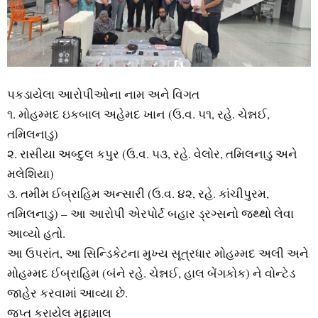
પકડાયેલા આરોપીઓના નામ અને વિગત
૧. મોહમ્મદ ઇકબાલ અહેમદ ખાન (ઉ.વ. ૫૧, રહે. ચેન્નઈ,
તમિલનાડુ)
૨. રાસીયા અબ્દુલ કપુર (ઉ.વ. ૫૩, રહે. વેલોર, તમિલનાડુ અને
મલેશિયા)
૩. તમીમ ઈબ્રાહિમ અન્સારી (ઉ.વ. ૪૨, રહે. કાંચીપુરમ,
તમિલનાડુ) – આ આરોપી એરપોર્ટ બહાર ડ્રગ્સનો જથ્થો લેવા
આવ્યો હતો.
આ ઉપરાંત, આ સિન્ડિકેટના મુખ્ય સૂત્રધાર મોહમ્મદ અલી અને
મોહમ્મદ ઈબ્રાહિમ (બંને રહે. ચેન્નઈ, હાલ બેંગકોક) ને વોન્ટેડ
જાહેર કરવામાં આવ્યા છે.
જપ્ત કરાયેલ મુદ્દામાલ