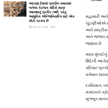
આપણા દેશમાં પ્રાચીન સમયમાં
બનેલા કેટલાક મંદિરો માત્ર
આસ્થાનું પ્રતીક નથી, પરંતુ
મહામારી અને 
આધુનિક એન્જિનિયરિંગ માટે એક
મોટો પડકાર છે
ચૂંટણીઓએ મુ
July 10, 2026
0
અને રાષ્ટ્રી
અને ભાજપ વચ્
જણાય છે.
મધ્ય મુંબઈનું
શિંદેની આગેવ
પરિવાર પ્રત્ય
વર્તમાન ધારા
દરમિયાન, બાં
મતદાનને પ્ર
મૂળભૂત માળખા