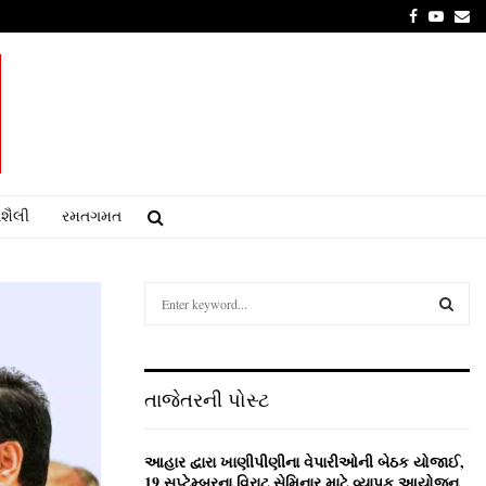
Facebook
Youtu
Em
શૈલી
રમતગમત
S
e
a
S
r
c
E
તાજેતરની પોસ્ટ
h
f
A
o
આહાર દ્વારા ખાણીપીણીના વેપારીઓની બેઠક યોજાઈ,
r
R
19 સપ્ટેમ્બરના વિરાટ સેમિનાર માટે વ્યાપક આયોજન