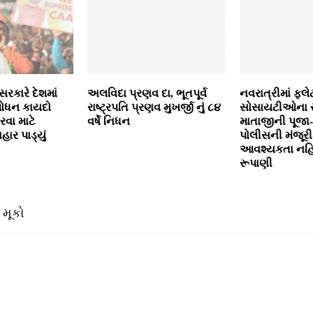
 સરકારે દેશમાં
અલવિદા પ્રણવ દા, ભૂતપૂર્વ
નવરાત્રીમાં ફ્લે
શોધન કાયદો
રાષ્ટ્રપતિ પ્રણવ મુખર્જી નું ૮૪
સોસાયટીઓના 
વા માટે
વર્ષે નિધન
માતાજીની પૂજા
ાર પાડ્યું
પોલીસની મંજૂરી
આવશ્યકતા નહિ
રૂપાણી
 મૂકો