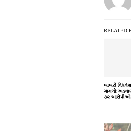
RELATED 
બાબરી વિધવંશ
મામલો:અડવા
૩૨ આરોપીઓન