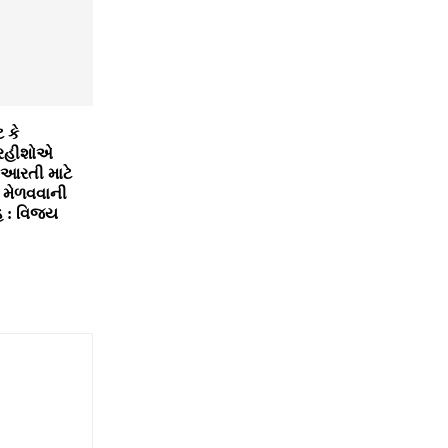
ટ કે
રહીશોએ
-આરતી માટે
 મેળવવાની
 : વિજય