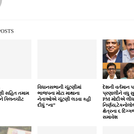
POSTS
વિધાનસભાની ચૂંટણીમાં
દેશની વર્તમાન પર
ણી સહિત તમામ
ભાજપના મોટા માથાના
પ્રણાલીને વધુ સ
ે ક્લિનચીટ
નેતાઓએ ચૂંટણી લડવા કહી
PM મોદીએ લીધા 
દીધું “ના”
નિર્ણય,ટેકનોલોજ
ક્ષેત્રના ૬ દિગ્
સમાવેશ