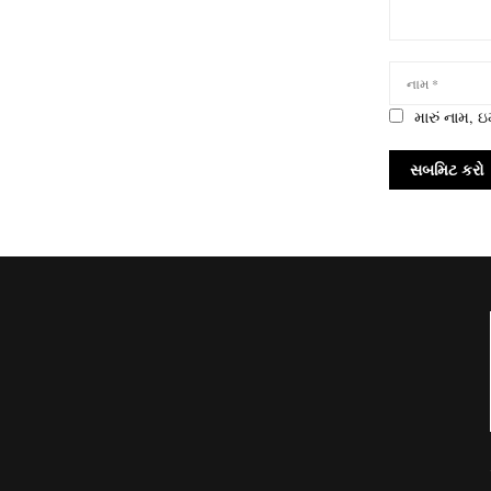
મારું નામ,