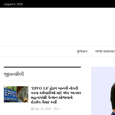
August 6, 2026
ગુજરાત
તાજા સમાચાર
જીવનશૈલી
‘EPFO 3.0’ હેઠળ ખાનગી નોકરી
કરતા કર્મચારીઓ માટે એક અત્યંત
મહત્વકાંક્ષી પેન્શન યોજનાનો
રોડમેપ તૈયાર કર્યો
July 18, 2026
0