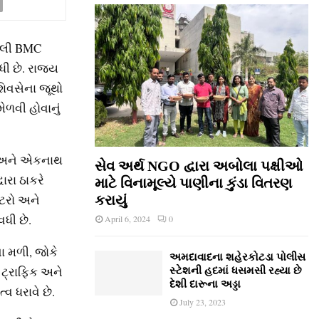
યેલી BMC
ી છે. રાજ્ય
શિવસેના જૂથો
ેળવી હોવાનું
ાજપ અને એકનાથ
સેવ અર્થ NGO દ્વારા અબોલા પક્ષીઓ
ારા ઠાકરે
માટે વિનામૂલ્યે પાણીના કુંડા વિતરણ
ેટરો અને
કરાયું
ધી છે.
April 6, 2024
0
વા મળી, જોકે
અમદાવાદના શહેરકોટડા પોલીસ
 ટ્રાફિક અને
સ્ટેશની હદમાં ધસમસી રહ્યા છે
દેશી દારૂના અડ્ડા
વ ધરાવે છે.
July 23, 2023