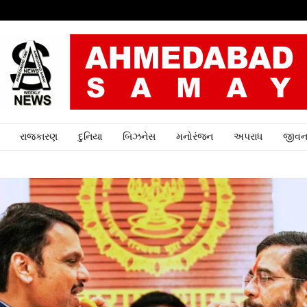
રાજકારણ
દુનિયા
બિઝનેસ
મનોરંજન
અપરાધ
જીવન