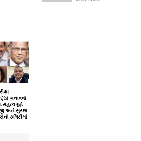
ીક્ષા
ુદ્રઢ બનાવવા
મહત્વપૂર્ણ
ી અને સુરક્ષા
ગજોનો કમિટીમાં