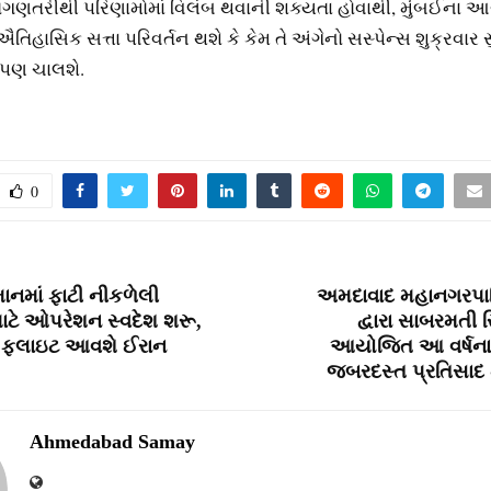
તગણતરીથી પરિણામોમાં વિલંબ થવાની શક્યતા હોવાથી, મુંબઈના આ
ઐતિહાસિક સત્તા પરિવર્તન થશે કે કેમ તે અંગેનો સસ્પેન્સ શુક્રવાર 
 પણ ચાલશે.
0
માનમાં ફાટી નીકળેલી
અમદાવાદ મહાનગરપા
ટે ઓપરેશન સ્વદેશ શરૂ,
દ્વારા સાબરમતી 
 ફ્લાઇટ આવશે ઈરાન
આયોજિત આ વર્ષના 
જબરદસ્ત પ્રતિસાદ 
Ahmedabad Samay