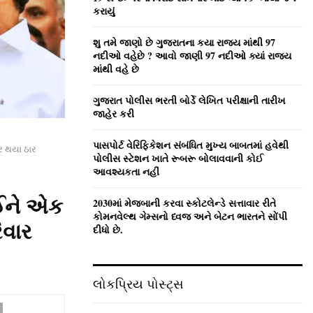
:
કરાયું
C
શુ તમે જાણો છે ગુજરાતના કયા રાજ્ય માંથી 97
H
નદીઓ વહેછે ? આવો જાણી 97 નદીઓ ક્યાં રાજ્ય
માંથી વહે છે
ગુજરાત પોલીસ ભરતી બોર્ડે લેખિત પરીક્ષાની તારીખ
જાહેર કરી
પાસપોર્ટ વેરિફિકેશન સંબંધિત મુખ્ય બાબતમાં હવેથી
ર થયા ઠાર
પોલીસ સ્ટેશન ખાતે રૂબરૂ બોલાવવાની કોઈ
આવશ્યકતા નહીં
ઈને એક
2030માં મેજબાની કરવા સ્કોટલેન્ડે સત્તાવાર રીતે
કોમનવેલ્થ ગેમ્સનો ધ્વજ અને બેટન ભારતને સોંપી
િવાર
દીધો છે.
લોકપ્રિય પોસ્ટ્સ