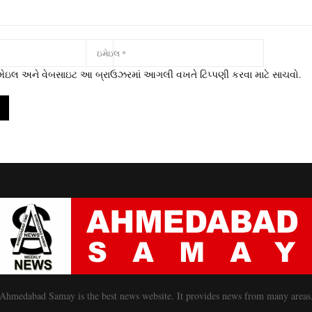
 ઇમેઇલ અને વેબસાઇટ આ બ્રાઉઝરમાં આગલી વખતે ટિપ્પણી કરવા માટે સાચવો.
Ahmedabad Samay is the best news website. It provides news from many areas