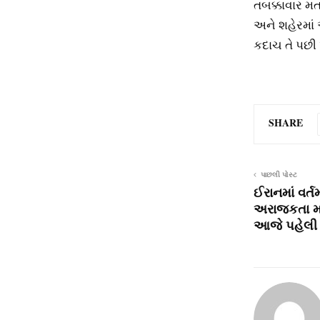
તબક્કાવાર મ
અને શહેરમાં 
કદાચ તે પછી
SHARE
પાછલી પોસ્ટ
ઈરાનમાં વર્ત
અરાજકતા મા
આજે પહેલી