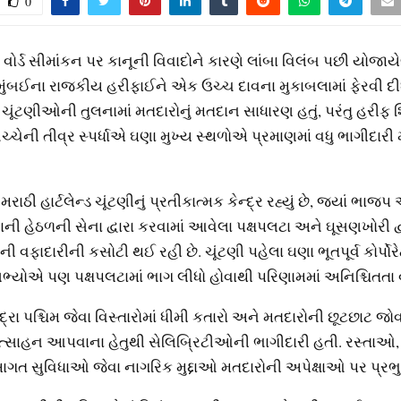
0
વોર્ડ સીમાંકન પર કાનૂની વિવાદોને કારણે લાંબા વિલંબ પછી યોજા
ંબઈના રાજકીય હરીફાઈને એક ઉચ્ચ દાવના મુકાબલામાં ફેરવી દીધ
ય ચૂંટણીઓની તુલનામાં મતદારોનું મતદાન સાધારણ હતું, પરંતુ હરીફ 
ચેની તીવ્ર સ્પર્ધાએ ઘણા મુખ્ય સ્થળોએ પ્રમાણમાં વધુ ભાગીદારી મ
 મરાઠી હાર્ટલેન્ડ ચૂંટણીનું પ્રતીકાત્મક કેન્દ્ર રહ્યું છે, જ્યાં ભ
ાની હેઠળની સેના દ્વારા કરવામાં આવેલા પક્ષપલટા અને ઘૂસણખોરી દ્વ
ેની વફાદારીની કસોટી થઈ રહી છે. ચૂંટણી પહેલા ઘણા ભૂતપૂર્વ કોર્પોર
સભ્યોએ પણ પક્ષપલટામાં ભાગ લીધો હોવાથી પરિણામમાં અનિશ્ચિતતા વ
દ્રા પશ્ચિમ જેવા વિસ્તારોમાં ધીમી કતારો અને મતદારોની છૂટછાટ જો
ોત્સાહન આપવાના હેતુથી સેલિબ્રિટીઓની ભાગીદારી હતી. રસ્તાઓ,
ગત સુવિધાઓ જેવા નાગરિક મુદ્દાઓ મતદારોની અપેક્ષાઓ પર પ્રભુત્