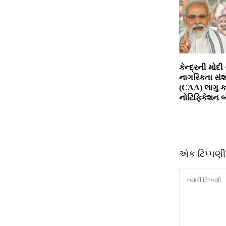
કેન્દ્રની મોદી
નાગરિકતા સં
(CAA) લાગુ કર
નોટિફિકેશન બહ
એક ટિપ્પણી