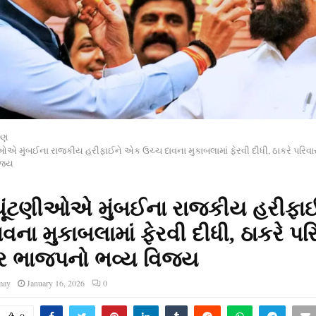
રણ
એ મુંબઈના રાજકીય હરીફાઈને એક ઉચ્ચ દાવના મુકાબલામાં ફેરવી દીધી, ઠાકરે પરિવા
િજય
ૂંટણીઓએ મુંબઈના રાજકીય હરીફા
વના મુકાબલામાં ફેરવી દીધી, ઠાકરે પર
ાર ભાજપનો ભવ્ય વિજય
may
January 16, 2026
0