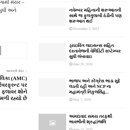
ગામી મેયર –
સુધી અને
નવેમ્‍બર મહિનાની શરૂઆતની
સાથે જ ફુલગુલાબી ઠંડીની પણ
શરૂઆત થઈ
November 2, 2022
ડ્રાઇવિંગ લાઇસન્સ સહિત
દસ્તાવેજની વેલિડિટી સપ્ટેમ્બર
સુધી લંબાવાઇ
June 26, 2020
આગળની પોસ્ટ
લિકા (AMC)
ભાજપ અને કોંગ્રેસ ભાડા મુદ્દે
રિવરફ્રન્ટ પર
લડતી રહી અને NCP ના
ફ્લાવર શોને
મહામંત્રી નિકુલસિંહ...
મળી રહ્યો છે
May 7, 2020
અમદાવાદ સમય તરફથી
ભાવભીની શ્રદ્ધાંજલિ
June 14, 2020