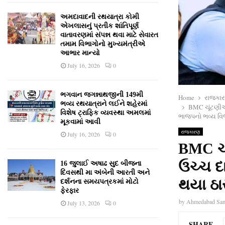
અમદાવાદની રથયાત્રા કોમી
એખલાસનું પ્રતીક શાંતિપૂર્ણ
વાતાવરણમાં સંપન્ન થવા માટે સેવારત
તમામ વિભાગોનો મુખ્યમંત્રીએ
આભાર માન્યો
July 16, 2026
0
ભગવાન જગન્નાથજીની 149મી
Home
રાજકા
ભવ્ય રથયાત્રાને લઈને શહેરમાં
BMC ચૂંટણીઓ
વિશેષ ટ્રાફિક વ્યવસ્થા અમલમાં
ભાજપનો ભવ્ય વ
મૂકવામાં આવી
રાજકારણ
July 16, 2026
0
BMC ચ
ઉચ્ચ દા
16 જુલાઈ અષાઢ સુદ બીજના
દિવસથી મા અંબેની આરતી અને
થયા ઠ
દર્શનના સમયપત્રકમાં મોટો
ફેરફાર
by
Ahmedabad Sa
July 13, 2026
0
SHARE