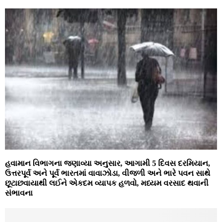
હવામાન વિભાગના જણાવ્યા અનુસાર, આગામી 5 દિવસ દરમિયાન,
ઉત્તરપૂર્વ અને પૂર્વ ભારતમાં વાવાઝોડા, વીજળી અને ભારે પવન સાથે
છૂટાછવાયાથી લઈને એકદમ વ્યાપક હળવો, મધ્યમ વરસાદ થવાની
સંભાવના