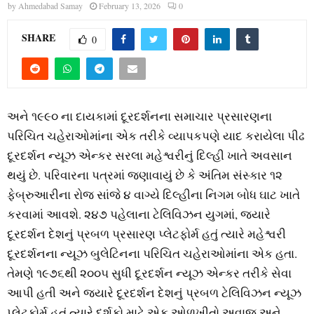
by
Ahmedabad Samay
February 13, 2026
0
SHARE
0
અને ૧૯૯૦ ના દાયકામાં દૂરદર્શનના સમાચાર પ્રસારણના
પરિચિત ચહેરાઓમાંના એક તરીકે વ્‍યાપકપણે યાદ કરાયેલા પીઢ
દૂરદર્શન ન્‍યૂઝ એન્‍કર સરલા મહેશ્વરીનું દિલ્‍હી ખાતે અવસાન
થયું છે. પરિવારના પત્રમાં જણાવાયું છે કે અંતિમ સંસ્‍કાર ૧૨
ફેબ્રુઆરીના રોજ સાંજે ૪ વાગ્‍યે દિલ્‍હીના નિગમ બોધ ઘાટ ખાતે
કરવામાં આવશે. ૨૪૭ પહેલાના ટેલિવિઝન યુગમાં, જ્‍યારે
દૂરદર્શન દેશનું પ્રબળ પ્રસારણ પ્‍લેટફોર્મ હતું ત્‍યારે મહેશ્વરી
દૂરદર્શનના ન્‍યૂઝ બુલેટિનના પરિચિત ચહેરાઓમાંના એક હતા.
તેમણે ૧૯૭૬થી ૨૦૦૫ સુધી દૂરદર્શન ન્‍યૂઝ એન્‍કર તરીકે સેવા
આપી હતી અને જ્‍યારે દૂરદર્શન દેશનું પ્રબળ ટેલિવિઝન ન્‍યૂઝ
પ્‍લેટફોર્મ હતું ત્‍યારે દર્શકો માટે એક ઓળખીતો અવાજ અને