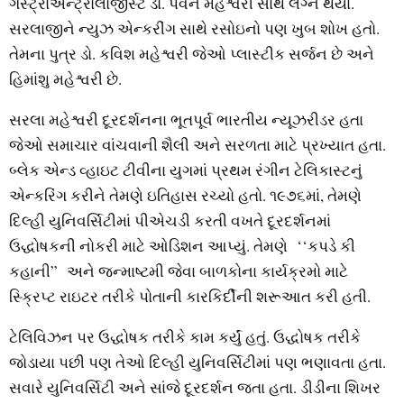
ગેસ્‍ટ્રોએન્‍ટ્રોલોજીસ્‍ટ ડો. પવન મહેશ્વરી સાથે લગ્ન થયા.
સરલાજીને ન્‍યુઝ એન્‍કરીંગ સાથે રસોઇનો પણ ખુબ શોખ હતો.
તેમના પુત્ર ડો. કવિશ મહેશ્વરી જેઓ પ્‍લાસ્‍ટીક સર્જન છે અને
હિમાંશુ મહેશ્વરી છે.
સરલા મહેશ્વરી દૂરદર્શનના ભૂતપૂર્વ ભારતીય ન્‍યૂઝરીડર હતા
જેઓ સમાચાર વાંચવાની શૈલી અને સરળતા માટે પ્રખ્‍યાત હતા.
બ્‍લેક એન્‍ડ વ્‍હાઇટ ટીવીના યુગમાં પ્રથમ રંગીન ટેલિકાસ્‍ટનું
એન્‍કરિંગ કરીને તેમણે ઇતિહાસ રચ્‍યો હતો. ૧૯૭૬માં, તેમણે
દિલ્‍હી યુનિવર્સિટીમાં પીએચડી કરતી વખતે દૂરદર્શનમાં
ઉદ્ધોષકની નોકરી માટે ઓડિશન આપ્‍યું. તેમણે ‘‘કપડે કી
કહાની” અને જન્‍માષ્ટમી જેવા બાળકોના કાર્યક્રમો માટે
સ્‍ક્રિપ્‍ટ રાઇટર તરીકે પોતાની કારકિર્દીની શરૂઆત કરી હતી.
ટેલિવિઝન પર ઉદ્ધોષક તરીકે કામ કર્યું હતું. ઉદ્ધોષક તરીકે
જોડાયા પછી પણ તેઓ દિલ્‍હી યુનિવર્સિટીમાં પણ ભણાવતા હતા.
સવારે યુનિવર્સિટી અને સાંજે દૂરદર્શન જતા હતા. ડીડીના શિખર