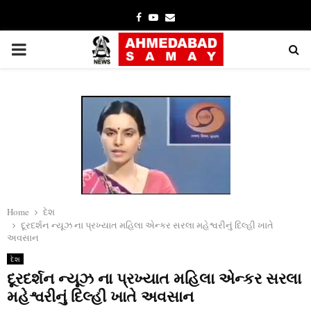
Facebook
Youtube
Email
PRIMARY
MENU
Home
દેશ
દૂરદર્શન ન્‍યૂઝ ના પ્રખ્યાત મહિલા એન્‍કર સરલા મહેશ્વરીનું દિલ્‍હી ખાતે
અવસાન
દેશ
દૂરદર્શન ન્‍યૂઝ ના પ્રખ્યાત મહિલા એન્‍કર સરલા
મહેશ્વરીનું દિલ્‍હી ખાતે અવસાન