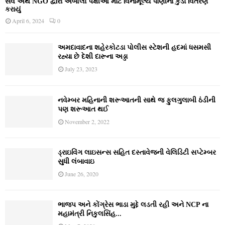
સેવ અર્થ NGO દ્વારા અબોલા પક્ષીઓ માટે વિનામૂલ્યે પાણીના કુંડા વિતરણ
કરાયું
April 6, 2024
0
અમદાવાદના શહેરકોટડા પોલીસ સ્ટેશની હદમાં ધસમસી
રહ્યા છે દેશી દારૂના અડ્ડા
July 23, 2023
નવેમ્‍બર મહિનાની શરૂઆતની સાથે જ ફુલગુલાબી ઠંડીની
પણ શરૂઆત થઈ
November 2, 2022
ડ્રાઇવિંગ લાઇસન્સ સહિત દસ્તાવેજની વેલિડિટી સપ્ટેમ્બર
સુધી લંબાવાઇ
June 26, 2020
ભાજપ અને કોંગ્રેસ ભાડા મુદ્દે લડતી રહી અને NCP ના
મહામંત્રી નિકુલસિંહ...