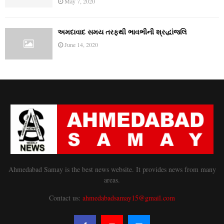
May 7, 2020
અમદાવાદ સમય તરફથી ભાવભીની શ્રદ્ધાંજલિ
June 14, 2020
Ahmedabad Samay is the best news website. It provides news from many
areas.
Contact us:
ahmedabadsamay15@gmail.com