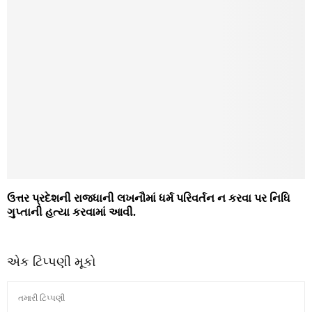
ઉત્તર પ્રદેશની રાજધાની લખનૌમાં ધર્મ પરિવર્તન ન કરવા પર નિધિ
ગુપ્તાની હત્‍યા કરવામાં આવી.
એક ટિપ્પણી મૂકો