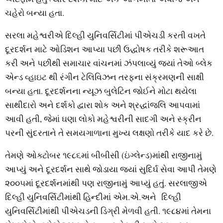
ચહેરો બન્‍યા હતા.
સરલા મહેશ્વરીએ દિલ્‍હી યુનિવર્સિટીમાં પીએચડી કરતી વખતે
દૂરદર્શન માટે ઓડિશન આપ્‍યા પછી ઉદ્ધોષક તરીકે શરૂઆત
કરી અને પછીથી સમાચાર વાંચનમાં ઝંપલાવ્‍યું જ્‍યાં તેઓ બ્‍લેક
એન્‍ડ વ્‍હાઇટ થી રંગીન ટેલિવિઝન તરફના સંક્રમણની સાક્ષી
બન્‍યા હતા. દૂરદર્શનના ન્‍યૂઝ બુલેટિન જોઈને મોટા થયેલા
સાથીદારો અને દર્શકો દ્વારા શોક અને શ્રદ્ધાંજલિ આપવામાં
આવી હતી, જેમાં ઘણા લોકો મહેશ્વરીની સાદગી અને સ્‍ક્રીન
પરની સુંદરતાને તે સમયગાળાના મુખ્‍ય લક્ષણો તરીકે યાદ કરે છે.
તેમણે ઓક્‍ટોબર ૧૯૮૬માં બીબીસી (ઇંગ્‍લેન્‍ડ)માંથી રાજીનામું
આપ્‍યું અને દૂરદર્શન સાથે જોડાયા જ્‍યાં સુદિર્ઘ સેવા આપી તેમણે
૨૦૦૫માં દૂરદર્શનમાંથી પણ રાજીનામું આપ્‍યું હતું. સરલાજીએ
દિલ્‍હી યુનિવર્સિટીમાંથી હિન્‍દીમાં એમ.એ.અને દિલ્‍હી
યુનિવર્સિટીમાંથી પીએચડની ડિગ્રી મેળવી હતી. ૧૯૮૪માં તેમના