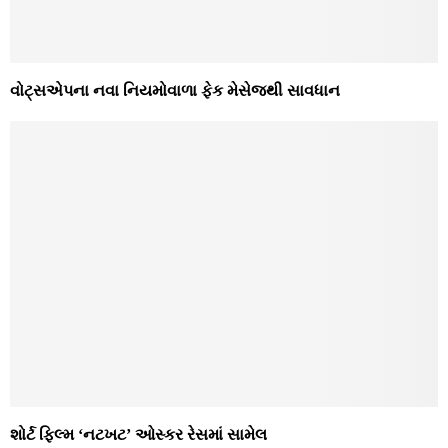
વોટ્સએપના નવા નિયમોવાળા ફેક મેસેજથી સાવધાન
શોર્ટ ફિલ્મ ‘નટખટ’ ઓસ્કર રેસમાં સામેલ