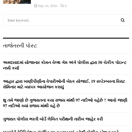
July 10, 2026
0
S
e
a
S
r
c
E
તાજેતરની પોસ્ટ
h
f
A
o
અમદાવાદમાં યોજાનાર કોમન વેલ્‍થ ગેમ અંગે પોલીસ દ્વારા 50 ચેકીંગ પોઇન્‍ટ
r
R
નક્કી કર્યા
:
C
આહાર દ્વારા ખાણીપીણીના વેપારીઓની બેઠક યોજાઈ, 19 સપ્ટેમ્બરના વિરાટ
સેમિનાર માટે વ્યાપક આયોજન કરાયું
H
શુ તમે જાણો છે ગુજરાતના કયા રાજ્ય માંથી 97 નદીઓ વહેછે ? આવો જાણી
97 નદીઓ ક્યાં રાજ્ય માંથી વહે છે
ગુજરાત પોલીસ ભરતી બોર્ડે લેખિત પરીક્ષાની તારીખ જાહેર કરી