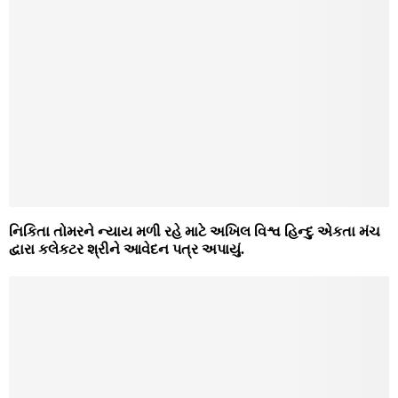
નિકિતા તોમરને ન્યાય મળી રહે માટે અખિલ વિશ્વ હિન્દુ એકતા મંચ
દ્વારા કલેકટર શ્રીને આવેદન પત્ર અપાયું.