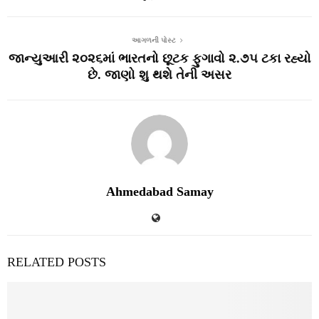
આગળની પોસ્ટ
જાન્યુઆરી ૨૦૨૬માં ભારતનો છૂટક ફુગાવો ૨.૭૫ ટકા રહ્યો
છે. જાણો શુ થશે તેની અસર
Ahmedabad Samay
RELATED POSTS