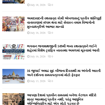
July 18, 2026
0
અમદાવાદની રથયાત્રા કોમી એખલાસનું પ્રતીક શાંતિપૂર્ણ
વાતાવરણમાં સંપન્ન થવા માટે સેવારત તમામ વિભાગોનો
મુખ્યમંત્રીએ આભાર માન્યો
July 16, 2026
0
ભગવાન જગન્નાથજીની 149મી ભવ્ય રથયાત્રાને લઈને
શહેરમાં વિશેષ ટ્રાફિક વ્યવસ્થા અમલમાં મૂકવામાં આવી
July 16, 2026
0
16 જુલાઈ અષાઢ સુદ બીજના દિવસથી મા અંબેની આરતી
અને દર્શનના સમયપત્રકમાં મોટો ફેરફાર
July 13, 2026
0
આપણા દેશમાં પ્રાચીન સમયમાં બનેલા કેટલાક મંદિરો
માત્ર આસ્થાનું પ્રતીક નથી, પરંતુ આધુનિક
એન્જિનિયરિંગ માટે એક મોટો પડકાર છે