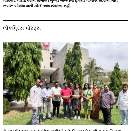
પાસપોર્ટ વેરિફિકેશન સંબંધિત મુખ્ય બાબતમાં હવેથી પોલીસ સ્ટેશન ખાતે
રૂબરૂ બોલાવવાની કોઈ આવશ્યકતા નહીં
લોકપ્રિય પોસ્ટ્સ