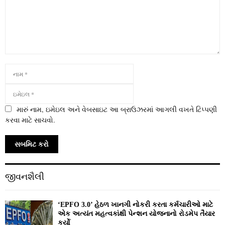
મારું નામ, ઇમેઇલ અને વેબસાઇટ આ બ્રાઉઝરમાં આગલી વખતે ટિપ્પણી
કરવા માટે સાચવો.
જીવનશૈલી
‘EPFO 3.0’ હેઠળ ખાનગી નોકરી કરતા કર્મચારીઓ માટે
એક અત્યંત મહત્વકાંક્ષી પેન્શન યોજનાનો રોડમેપ તૈયાર
કર્યો