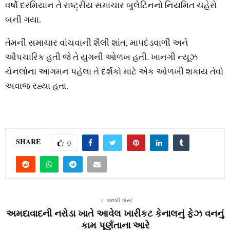
વર્ષો દરમિયાન તે રાષ્‍ટ્રીય સમાચાર બુલેટિનનો નિયમિત ચહેરો
બની ગયા.
તેમની સમાચાર વાંચવાની શૈલી શાંત, માપદંડવાળી અને
ઔપચારિક હતી જે તે યુગની ઓળખ હતી. ખાનગી ન્‍યૂઝ
ચેનલોના આગમન પહેલા તે દર્શકો માટે એક ઓળખી શકાય તેવો
અવાજ રહ્યા હતા.
SHARE
0
પાછલી પોસ્ટ
અમદાવાદની નરોડા ખાતે આવેલ ખારીકટ કેનાલનું ફેઝ વનનું
કામ પૂર્ણતાના આરે