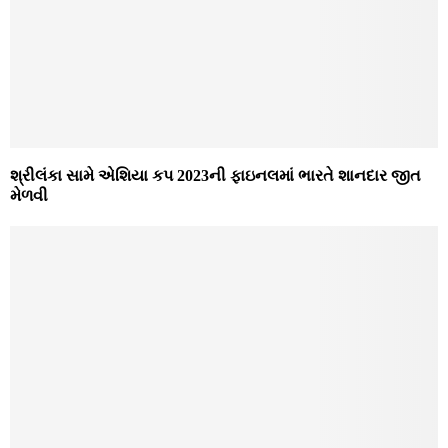
શ્રીલંકા સામે એશિયા કપ 2023ની ફાઇનલમાં ભારતે શાનદાર જીત
મેળવી