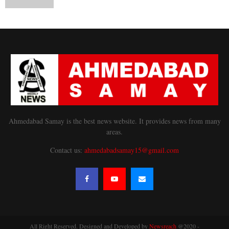
Ahmedabad Samay is the best news website. It provides news from many
areas.
Contact us:
ahmedabadsamay15@gmail.com
All Right Reserved. Designed and Developed by
Newsreach
@2020 -