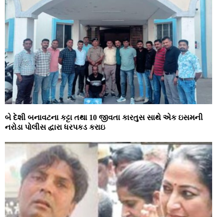
બે દેશી બનાવટના કટ્ટા તથા 10 જીવતા કારતુસ સાથે એક ઇસમની
નરોડા પોલીસ દ્વારા ધરપકડ કરાઇ