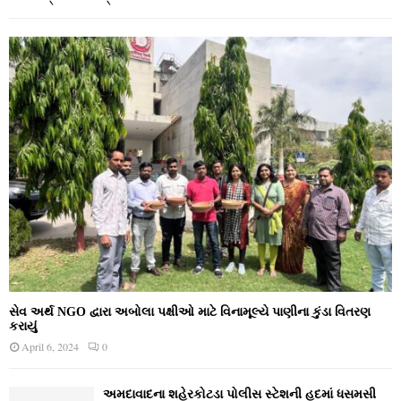
સેવ અર્થ NGO દ્વારા અબોલા પક્ષીઓ માટે વિનામૂલ્યે પાણીના કુંડા વિતરણ
કરાયું
April 6, 2024
0
અમદાવાદના શહેરકોટડા પોલીસ સ્ટેશની હદમાં ધસમસી