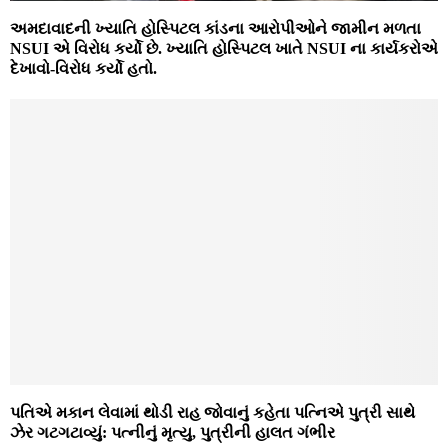
અમદાવાદની ખ્યાતિ હોસ્પિટલ કાંડના આરોપીઓને જામીન મળતા
NSUI એ વિરોધ કર્યો છે. ખ્યાતિ હોસ્પિટલ ખાતે NSUI ના કાર્યકરોએ
દેખાવો-વિરોધ કર્યો હતો.
પતિએ મકાન લેવામાં થોડી રાહ જોવાનું કહેતા પત્નિએ પુત્રી સાથે
ઝેર ગટગટાવ્યું: પત્નીનું મૃત્યુ, પુત્રીની હાલત ગંભીર