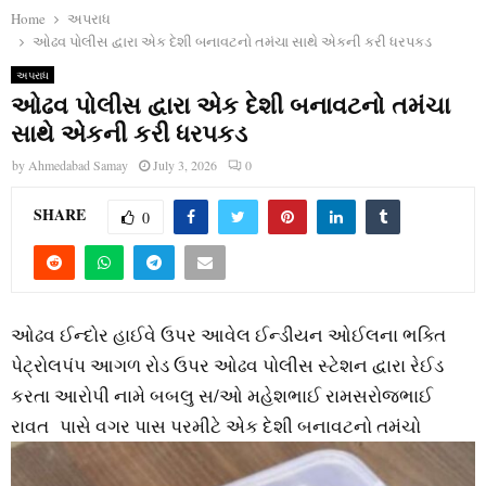
Home
અપરાધ
ઓઢવ પોલીસ દ્વારા એક દેશી બનાવટનો તમંચા સાથે એકની કરી ધરપકડ
અપરાધ
ઓઢવ પોલીસ દ્વારા એક દેશી બનાવટનો તમંચા
સાથે એકની કરી ધરપકડ
by
Ahmedabad Samay
July 3, 2026
0
SHARE
0
ઓઢવ ઈન્દોર હાઈવે ઉપર આવેલ ઈન્ડીયન ઓઈલના ભક્તિ
પેટ્રોલપંપ આગળ રોડ ઉપર ઓઢવ પોલીસ સ્ટેશન દ્વારા રેઈડ
કરતા આરોપી નામે બબલુ સ/ઓ મહેશભાઈ રામસરોજભાઈ
રાવત પાસે વગર પાસ
પરમીટે એક દેશી બનાવટનો તમંચો