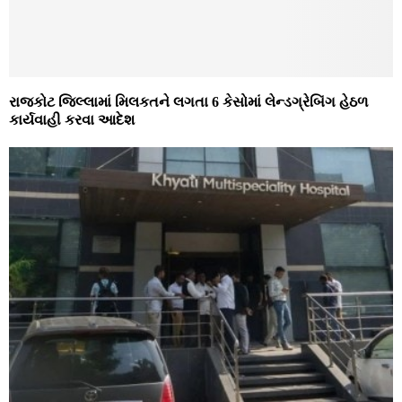
રાજકોટ જિલ્લામાં મિલકતને લગતા 6 કેસોમાં લેન્ડગ્રેબિંગ હેઠળ
કાર્યવાહી કરવા આદેશ