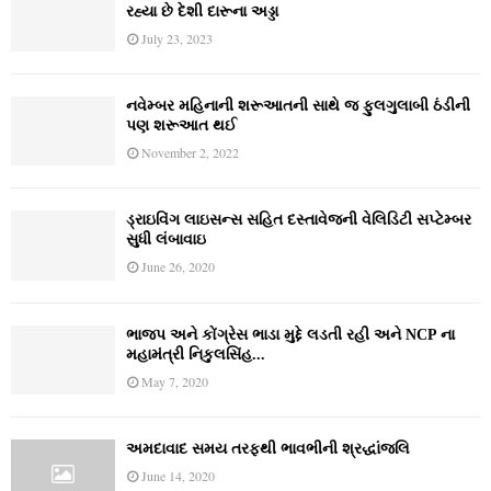
રહ્યા છે દેશી દારૂના અડ્ડા
July 23, 2023
નવેમ્‍બર મહિનાની શરૂઆતની સાથે જ ફુલગુલાબી ઠંડીની
પણ શરૂઆત થઈ
November 2, 2022
ડ્રાઇવિંગ લાઇસન્સ સહિત દસ્તાવેજની વેલિડિટી સપ્ટેમ્બર
સુધી લંબાવાઇ
June 26, 2020
ભાજપ અને કોંગ્રેસ ભાડા મુદ્દે લડતી રહી અને NCP ના
મહામંત્રી નિકુલસિંહ...
May 7, 2020
અમદાવાદ સમય તરફથી ભાવભીની શ્રદ્ધાંજલિ
June 14, 2020