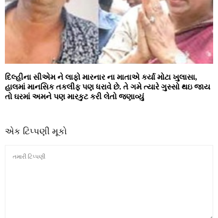
દિલ્હીના સીએમ ને લાફો મારનાર ના માતાએ કર્યા મોટા ખુલાસા,
હાલમાં માનસિક તકલીફ પણ ધરાવે છે. તે ગમે ત્‍યારે ગુસ્‍સો થઇ જાય
તો ઘરમાં અમને પણ મારકુટ કરી લેતો જણાવ્યું
એક ટિપ્પણી મૂકો