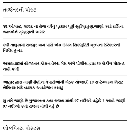
r
c
E
તાજેતરની પોસ્ટ
h
f
A
o
૧૨ ઓગસ્ટ, ૨૦૨૬ ના રોજ વર્ષનું પ્રથમ પૂર્ણ સૂર્યગ્રહણ,જાણો ક્યાં રાશિના
r
R
જાતકોને ગ્રહણની અસર
:
C
કડી તાલુકામાં રાજપુર ગામ પાસે એક રિયલ સિક્યુરિટી ગ્રુપના ડિરેક્ટરની
નિર્મમ હત્યા
H
અમદાવાદમાં યોજાનાર કોમન વેલ્‍થ ગેમ અંગે પોલીસ દ્વારા 50 ચેકીંગ પોઇન્‍ટ
નક્કી કર્યા
આહાર દ્વારા ખાણીપીણીના વેપારીઓની બેઠક યોજાઈ, 19 સપ્ટેમ્બરના વિરાટ
સેમિનાર માટે વ્યાપક આયોજન કરાયું
શુ તમે જાણો છે ગુજરાતના કયા રાજ્ય માંથી 97 નદીઓ વહેછે ? આવો જાણી
97 નદીઓ ક્યાં રાજ્ય માંથી વહે છે
લોકપ્રિય પોસ્ટ્સ