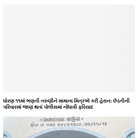
ધોરણ ૧૧માં ભણતી તરુણીને મામાના મિત્રએ કરી હેરાન: છેડતીની
પરિવારમાં જાણ થતાં પોલીસમાં નોંધાવી ફરિયાદ