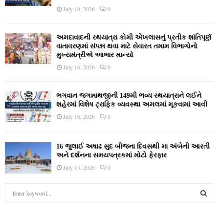
July 18, 2026
0
અમદાવાદની રથયાત્રા કોમી એખલાસનું પ્રતીક શાંતિપૂર્ણ
વાતાવરણમાં સંપન્ન થવા માટે સેવારત તમામ વિભાગોનો
મુખ્યમંત્રીએ આભાર માન્યો
July 16, 2026
0
ભગવાન જગન્નાથજીની 149મી ભવ્ય રથયાત્રાને લઈને
શહેરમાં વિશેષ ટ્રાફિક વ્યવસ્થા અમલમાં મૂકવામાં આવી
July 16, 2026
0
16 જુલાઈ અષાઢ સુદ બીજના દિવસથી મા અંબેની આરતી
અને દર્શનના સમયપત્રકમાં મોટો ફેરફાર
July 13, 2026
0
S
e
a
S