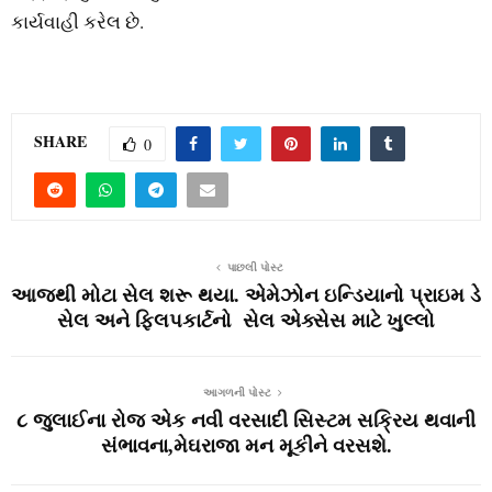
કાર્યવાહી કરેલ છે.
SHARE
0
પાછલી પોસ્ટ
આજથી મોટા સેલ શરૂ થયા. એમેઝોન ઇન્‍ડિયાનો પ્રાઇમ ડે
સેલ અને ફિલપકાર્ટનો સેલ એક્‍સેસ માટે ખુલ્‍લો
આગળની પોસ્ટ
૮ જુલાઈના રોજ એક નવી વરસાદી સિસ્ટમ સક્રિય થવાની
સંભાવના,મેઘરાજા મન મૂકીને વરસશે.