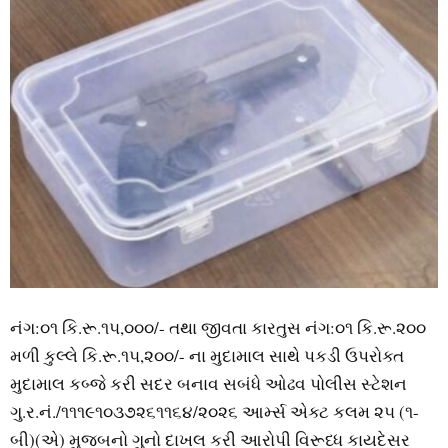
નંગ:૦૧ કિ.રૂ.૧૫,૦૦૦/- તથા જીવતા કારતુસ નંગ:૦૧ કિ.રૂ.૨૦૦
મળી કુલ્લે કિ.રૂ.૧૫,૨૦૦/- ના મુદામાલ સાથે પકડી ઉપરોક્ત
મુદામાલ કબ્જે કરી સદર બનાવ સબંધે ઓઢવ પોલીસ સ્ટેશન
ગુ.ર.નં./૧૧૧૯૧૦૩૭૨૬૧૧૬૪/૨૦૨૬ આર્મ્સ એક્ટ કલમ ૨૫ (૧-
બી)(એ) મુજબનો ગુનો દાખલ કરી આરોપી વિરૂધ્ધ કાયદેસર