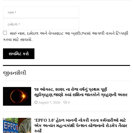
મારું નામ, ઇમેઇલ અને વેબસાઇટ આ બ્રાઉઝરમાં આગલી વખતે ટિપ્પણી
કરવા માટે સાચવો.
જીવનશૈલી
૧૨ ઓગસ્ટ, ૨૦૨૬ ના રોજ વર્ષનું પ્રથમ પૂર્ણ
સૂર્યગ્રહણ,જાણો ક્યાં રાશિના જાતકોને ગ્રહણની અસર
August 7, 2026
0
‘EPFO 3.0’ હેઠળ ખાનગી નોકરી કરતા કર્મચારીઓ માટે
એક અત્યંત મહત્વકાંક્ષી પેન્શન યોજનાનો રોડમેપ તૈયાર
કર્યો