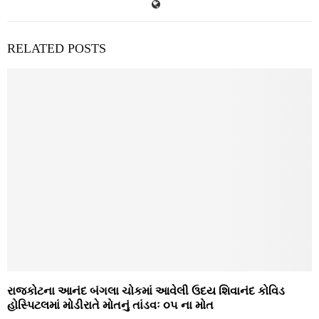
RELATED POSTS
રાજકોટના આનંદ બંગલા ચોકમાં આવેલી ઉદય શિવાનંદ કોવિડ
હોસ્પિટલમાં મોડીરાતે મોતનું તાંડવઃ ૦૫ ના મોત