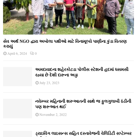
સેવ અર્થ NGO દ્વારા અબોલા પક્ષીઓ માટે વિનામૂલ્યે પાણીના કુંડા વિતરણ
કરાયું
April 6, 2024
0
અમદાવાદના શહેરકોટડા પોલીસ સ્ટેશની હદમાં ધસમસી
રહ્યા છે દેશી દારૂના અડ્ડા
July 23, 2023
નવેમ્‍બર મહિનાની શરૂઆતની સાથે જ ફુલગુલાબી ઠંડીની
પણ શરૂઆત થઈ
November 2, 2022
ડ્રાઇવિંગ લાઇસન્સ સહિત દસ્તાવેજની વેલિડિટી સપ્ટેમ્બર