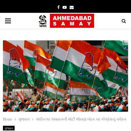
Facebook
Youtube
Email
PRIMARY
MENU
Home
ગુજરાત
ગાંધીનગર પંચાયતની મોટી ભોંયણ બેઠક પર કોંગ્રેસનું વર્ચસ્વ
ગુજરાત