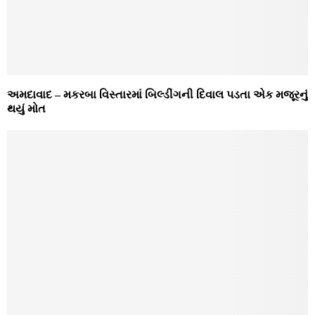
અમદાવાદ – મકરબા વિસ્તારમાં બિલ્ડીંગની દિવાલ પડતા એક મજૂરનું
થયું મોત