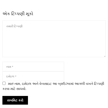
એક ટિપ્પણી મૂકો
મારું નામ, ઇમેઇલ અને વેબસાઇટ આ બ્રાઉઝરમાં આગલી વખતે ટિપ્પણી
કરવા માટે સાચવો.