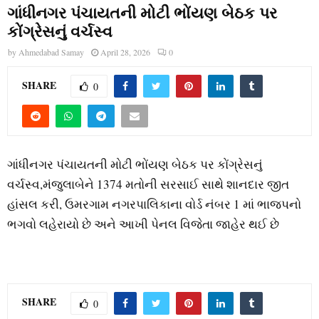
ગાંધીનગર પંચાયતની મોટી ભોંયણ બેઠક પર
કોંગ્રેસનું વર્ચસ્વ
by
Ahmedabad Samay
April 28, 2026
0
SHARE
0
ગાંધીનગર પંચાયતની મોટી ભોંયણ બેઠક પર કોંગ્રેસનું
વર્ચસ્વ,મંજુલાબેને 1374 મતોની સરસાઈ સાથે શાનદાર જીત
હાંસલ કરી, ઉમરગામ નગરપાલિકાના વોર્ડ નંબર 1 માં ભાજપનો
ભગવો લહેરાયો છે અને આખી પેનલ વિજેતા જાહેર થઈ છે
SHARE
0