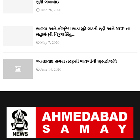
સુધી લંબાવાઇ
June 26, 2020
ભાજપ અને કોંગ્રેસ ભાડા મુદ્દે લડતી રહી અને NCP ના
મહામંત્રી નિકુલસિંહ...
May 7, 2020
અમદાવાદ સમય તરફથી ભાવભીની શ્રદ્ધાંજલિ
June 14, 2020