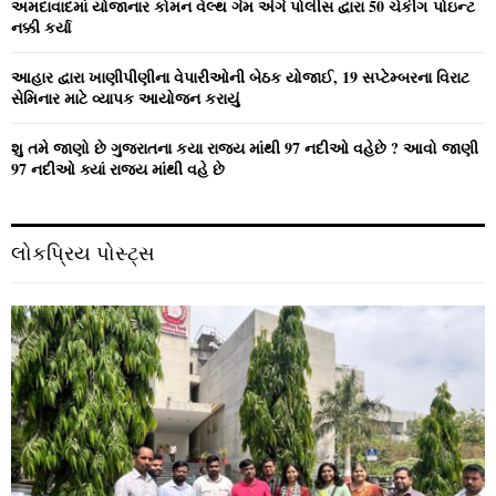
અમદાવાદમાં યોજાનાર કોમન વેલ્‍થ ગેમ અંગે પોલીસ દ્વારા 50 ચેકીંગ પોઇન્‍ટ
નક્કી કર્યા
આહાર દ્વારા ખાણીપીણીના વેપારીઓની બેઠક યોજાઈ, 19 સપ્ટેમ્બરના વિરાટ
સેમિનાર માટે વ્યાપક આયોજન કરાયું
શુ તમે જાણો છે ગુજરાતના કયા રાજ્ય માંથી 97 નદીઓ વહેછે ? આવો જાણી
97 નદીઓ ક્યાં રાજ્ય માંથી વહે છે
લોકપ્રિય પોસ્ટ્સ