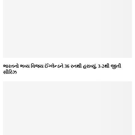
ભારતનો ભવ્ય વિજય ઈંગ્લેન્ડને 36 રનથી હરાવ્યું, 3-2થી જીતી
સીરિઝ