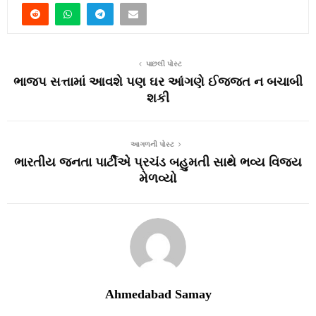
પાછલી પોસ્ટ
ભાજપ સત્તામાં આવશે પણ ઘર આંગણે ઈજ્જત ન બચાબી
શકી
આગળની પોસ્ટ
ભારતીય જનતા પાર્ટીએ પ્રચંડ બહુમતી સાથે ભવ્ય વિજય
મેળવ્યો
Ahmedabad Samay