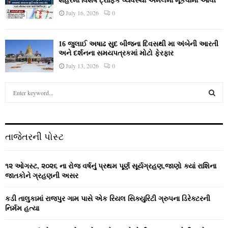
શહેરમાં વિશેષ ટ્રાફિક વ્યવસ્થા અમલમાં મૂકવામાં આવી
July 16, 2026
0
16 જુલાઈ અષાઢ સુદ બીજના દિવસથી મા અંબેની આરતી
અને દર્શનના સમયપત્રકમાં મોટો ફેરફાર
July 13, 2026
0
S
e
a
S
r
c
E
તાજેતરની પોસ્ટ
h
f
A
o
૧૨ ઓગસ્ટ, ૨૦૨૬ ના રોજ વર્ષનું પ્રથમ પૂર્ણ સૂર્યગ્રહણ,જાણો ક્યાં રાશિના
r
R
જાતકોને ગ્રહણની અસર
:
C
કડી તાલુકામાં રાજપુર ગામ પાસે એક રિયલ સિક્યુરિટી ગ્રુપના ડિરેક્ટરની
નિર્મમ હત્યા
H