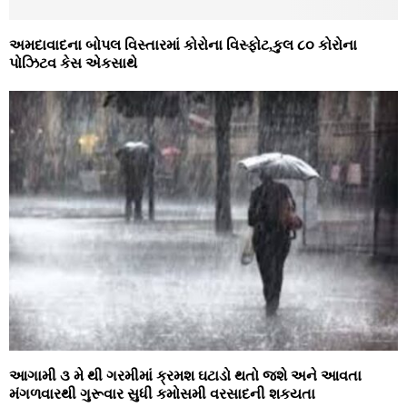
અમદાવાદના બોપલ વિસ્તારમાં કોરોના વિસ્ફોટ,કુલ ૮૦ કોરોના
પોઝિટવ કેસ એકસાથે
આગામી ૩ મે થી ગરમીમાં ક્રમશ ઘટાડો થતો જશે અને આવતા
મંગળવારથી ગુરૂવાર સુધી કમોસમી વરસાદની શકયતા