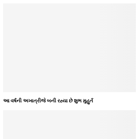
આ વર્ષની અખાત્રીજે બની રહ્યા છે શુભ મુહુર્ત