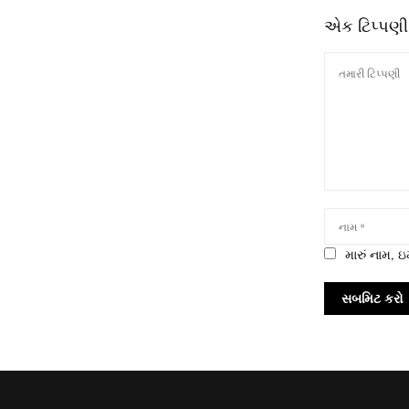
એક ટિપ્પણી
મારું નામ,