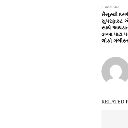
પાછલી પોસ્ટ
મૈસૂરથી દર
સુપરફાસ્‍ટ એ
સાથે અથડાતા
ડબ્‍બા પાટા
લોકો ગંભીર
RELATED 