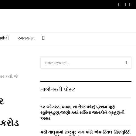
Faceboo
Youtu
Em
શૈલી
રમતગમત
S
e
a
S
ર કર્યો, જે
r
c
E
તાજેતરની પોસ્ટ
h
f
A
ર
o
૧૨ ઓગસ્ટ, ૨૦૨૬ ના રોજ વર્ષનું પ્રથમ પૂર્ણ
r
R
સૂર્યગ્રહણ,જાણો ક્યાં રાશિના જાતકોને ગ્રહણની
:
અસર
 કરોડ
C
કડી તાલુકામાં રાજપુર ગામ પાસે એક રિયલ સિક્યુરિટી
H