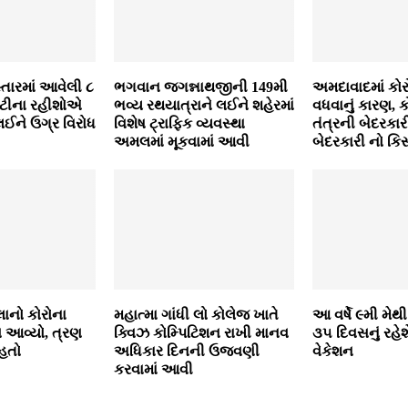
્તારમાં આવેલી ૮
ભગવાન જગન્નાથજીની 149મી
અમદાવાદમાં કોર
ટીના રહીશોએ
ભવ્ય રથયાત્રાને લઈને શહેરમાં
વધવાનું કારણ, 
 લઈને ઉગ્ર વિરોધ
વિશેષ ટ્રાફિક વ્યવસ્થા
તંત્રની બેદરકારી,
અમલમાં મૂકવામાં આવી
બેદરકારી નો કિસ
લાનો કોરોના
મહાત્મા ગાંધી લો કોલેજ ખાતે
આ વર્ષે ૯મી મેથ
િવ આવ્યો, ત્રણ
ક્વિઝ કોમ્પિટિશન રાખી માનવ
૩૫ દિવસનું રહેશ
હતો
અધિકાર દિનની ઉજવણી
વેકેશન
કરવામાં આવી