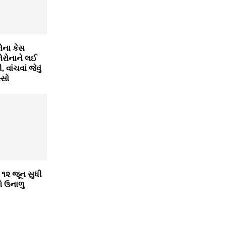
ોના કેસ
કોરોનાને લઈ
 વાંચવાં જેવું
્સો
ી ૧૨ જૂન સુધી
ે ઉનાળુ