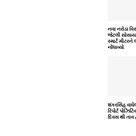
નવા નરોડા વિસ
જેટલી સોસાય
સ્માર્ટ મીટરને
નોંધાવ્યો
શંકરસિંહ વાઘે
રિપોર્ટ પોઝિટ
દિવસ થી તાવ 