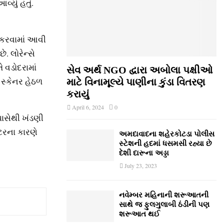
્યું હતું.
ગ કરવામાં આવી
ે. લોરેન્સે
 વડોદરામાં
સેવ અર્થ NGO દ્વારા અબોલા પક્ષીઓ
 સ્કેનર હેઠળ
માટે વિનામૂલ્યે પાણીના કુંડા વિતરણ
કરાયું
April 6, 2024
0
પાસેથી ખંડણી
્ટરના કારણે
અમદાવાદના શહેરકોટડા પોલીસ
સ્ટેશની હદમાં ધસમસી રહ્યા છે
દેશી દારૂના અડ્ડા
July 23, 2023
નવેમ્‍બર મહિનાની શરૂઆતની
સાથે જ ફુલગુલાબી ઠંડીની પણ
શરૂઆત થઈ