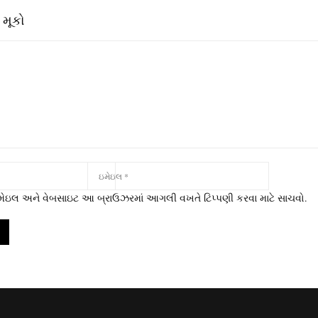
 મૂકો
 ઇમેઇલ અને વેબસાઇટ આ બ્રાઉઝરમાં આગલી વખતે ટિપ્પણી કરવા માટે સાચવો.