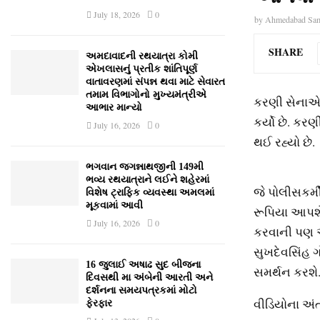
July 18, 2026
0
by
Ahmedabad Sa
SHARE
અમદાવાદની રથયાત્રા કોમી
એખલાસનું પ્રતીક શાંતિપૂર્ણ
વાતાવરણમાં સંપન્ન થવા માટે સેવારત
તમામ વિભાગોનો મુખ્યમંત્રીએ
કરણી સેનાએ ફ
આભાર માન્યો
કર્યો છે. ક
July 16, 2026
0
થઈ રહ્યો છે.
ભગવાન જગન્નાથજીની 149મી
ભવ્ય રથયાત્રાને લઈને શહેરમાં
જે પોલીસકર્મ
વિશેષ ટ્રાફિક વ્યવસ્થા અમલમાં
મૂકવામાં આવી
રૂપિયા આપશે. 
July 16, 2026
0
કરવાની પણ 
સુખદેવસિંહ ગ
16 જુલાઈ અષાઢ સુદ બીજના
સમર્થન કરશે
દિવસથી મા અંબેની આરતી અને
દર્શનના સમયપત્રકમાં મોટો
વીડિયોના અં
ફેરફાર