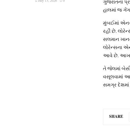
July 13, 2026
0
ગુજરાતના પ્ર
હાલમાં જ ગેંગ
મુંબઈમાં એનસ
રહી છે. લોરેન
સલમાન ખાનને
લોરેન્સના એન્
આવે છે. આખર
તે જેલમાં બે
વસૂલવામાં આવ
સમગ્ર દેશમાં 
SHARE