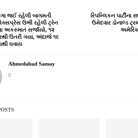
ભંગા જઈ રહેલી બાગમતી
રિપબ્લિકન પાર્ટીના રા
ક્‍સપ્રેસ ઉભી રહેલી ટ્રેન
ઉમેદવાર ડોનાલ્ડ ટ્ર
 અકસ્‍માત સર્જાયો, ૧૨
અમેરિકા
 પરથી ઉતરી ગયા, અંદાજે ૧૯
તાથી ઘવાય
Ahmedabad Samay
POSTS