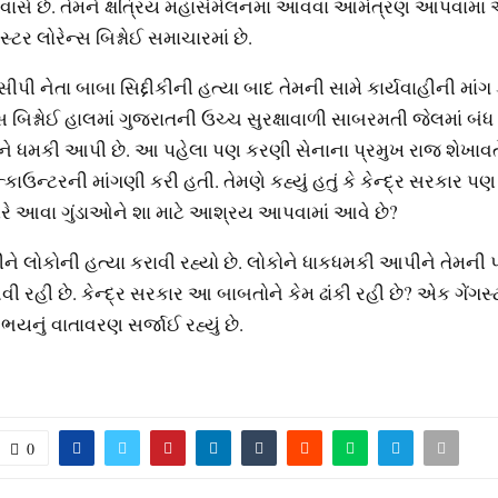
વાસે છે. તેમને ક્ષત્રિય મહાસંમેલનમાં આવવા આમંત્રણ આપવામાં આવ
સ્ટર લોરેન્સ બિશ્નોઈ સમાચારમાં છે.
ીપી નેતા બાબા સિદ્દીકીની હત્યા બાદ તેમની સામે કાર્યવાહીની માં
્સ બિશ્નોઈ હાલમાં ગુજરાતની ઉચ્ચ સુરક્ષાવાળી સાબરમતી જેલમાં બંધ છ
 ધમકી આપી છે. આ પહેલા પણ કરણી સેનાના પ્રમુખ રાજ શેખાવતે
કાઉન્ટરની માંગણી કરી હતી. તેમણે કહ્યું હતું કે કેન્દ્ર સરકાર પણ
ે આવા ગુંડાઓને શા માટે આશ્રય આપવામાં આવે છે?
સીને લોકોની હત્યા કરાવી રહ્યો છે. લોકોને ધાકધમકી આપીને તેમની 
ી રહી છે. કેન્દ્ર સરકાર આ બાબતોને કેમ ઢાંકી રહી છે? એક ગેંગસ
ભયનું વાતાવરણ સર્જાઈ રહ્યું છે.
0