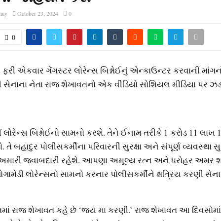
may
October 23, 2024
0
0
રી એકવાર ગેંગસ્ટર લોરેન્સ બિશ્નોઈનું એન્કાઉન્ટર કરવાની માંગન
રણી સેનાના નેતા રાજ શેખાવતનો એક વીડિયો સોશિયલ મીડિયા પર 
ી લોરેન્સ બિશ્નોઈનો સામનો કરશે. તેને ઈનામ તરીકે 1 કરોડ 11 લાખ
તે બહાદુર પોલીસકર્મીના પરિવારની સુરક્ષા અને સંપૂર્ણ વ્યવસ્થા સુ
અમારી જવાબદારી રહેશે. આપણા અમૂલ્ય રત્ન અને ધરોહર અમર 
ોગામેડી લોરેન્સનો સામનો કરનાર પોલીસકર્મીને ક્ષત્રિય કરણી સેના સ
.
તમાં રાજ શેખાવત કહે છે ‘જય મા કરણી.’ રાજ શેખાવત આ દિવસોમાં