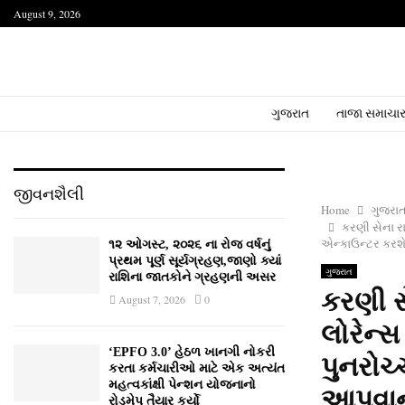
August 9, 2026
ગુજરાત
તાજા સમાચા
જીવનશૈલી
Home
ગુજરા
કરણી સેના રા
એન્કાઉન્ટર કરશે
૧૨ ઓગસ્ટ, ૨૦૨૬ ના રોજ વર્ષનું
પ્રથમ પૂર્ણ સૂર્યગ્રહણ,જાણો ક્યાં
ગુજરાત
રાશિના જાતકોને ગ્રહણની અસર
કરણી સ
August 7, 2026
0
લોરેન્સ
‘EPFO 3.0’ હેઠળ ખાનગી નોકરી
પુનરોચ્
કરતા કર્મચારીઓ માટે એક અત્યંત
મહત્વકાંક્ષી પેન્શન યોજનાનો
આપવાની
રોડમેપ તૈયાર કર્યો