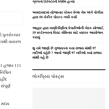
ગ્રુપના ડિરેક્ટરની નિર્મમ હત્યા
અમદાવાદમાં યોજાનાર કોમન વેલ્‍થ ગેમ અંગે પોલીસ
દ્વારા 50 ચેકીંગ પોઇન્‍ટ નક્કી કર્યા
આહાર દ્વારા ખાણીપીણીના વેપારીઓની બેઠક યોજાઈ,
19 સપ્ટેમ્બરના વિરાટ સેમિનાર માટે વ્યાપક આયોજન
ો પુનરોચ્ચાર
કરાયું
ઝડપથી વાયરલ
શુ તમે જાણો છે ગુજરાતના કયા રાજ્ય માંથી 97
નદીઓ વહેછે ? આવો જાણી 97 નદીઓ ક્યાં રાજ્ય
માંથી વહે છે
 11 હજાર 111
નિશ્ચિત
લોકપ્રિય પોસ્ટ્સ
શહીદ
ંપૂર્ણ
 મધ્ય