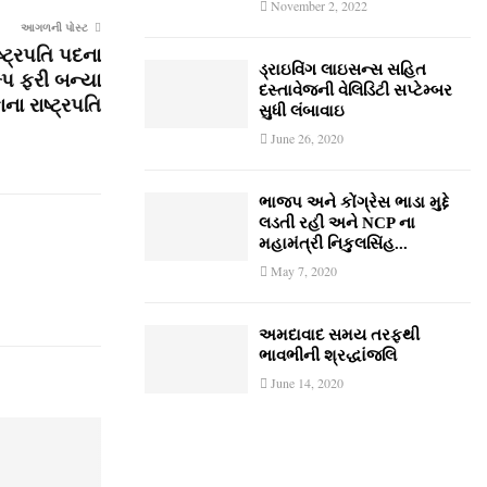
November 2, 2022
આગળની પોસ્ટ
ષ્ટ્રપતિ પદના
ડ્રાઇવિંગ લાઇસન્સ સહિત
મ્પ ફરી બન્યા
દસ્તાવેજની વેલિડિટી સપ્ટેમ્બર
ના રાષ્ટ્રપતિ
સુધી લંબાવાઇ
June 26, 2020
ભાજપ અને કોંગ્રેસ ભાડા મુદ્દે
લડતી રહી અને NCP ના
મહામંત્રી નિકુલસિંહ...
May 7, 2020
અમદાવાદ સમય તરફથી
ભાવભીની શ્રદ્ધાંજલિ
June 14, 2020