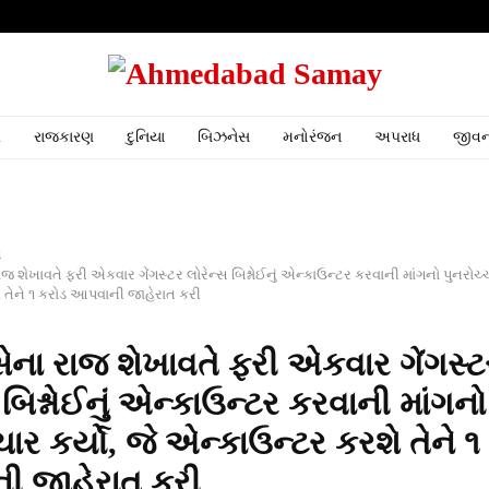
ર
રાજકારણ
દુનિયા
બિઝનેસ
મનોરંજન
અપરાધ
જીવન
ત
જ શેખાવતે ફરી એકવાર ગેંગસ્ટર લોરેન્સ બિશ્નોઈનું એન્કાઉન્ટર કરવાની માંગનો પુનરોચ્ચા
 તેને ૧ કરોડ આપવાની જાહેરાત કરી
ેના રાજ શેખાવતે ફરી એકવાર ગેંગસ્ટ
 બિશ્નોઈનું એન્કાઉન્ટર કરવાની માંગનો
ચાર કર્યો, જે એન્કાઉન્ટર કરશે તેને ૧
 જાહેરાત કરી