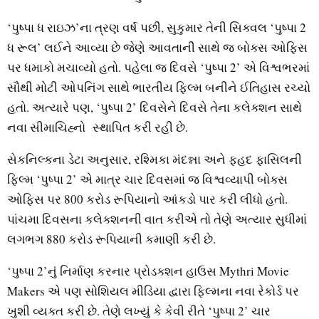
‘પુષ્પા ધ રાઇઝ’ના ત્રણ વર્ષ પછી, સુકુમાર તેની સિક્વલ ‘પુષ્પા 2
ધ રૂલ’ લઈને આવ્યા છે જેણે આવતાની સાથે જ બોક્સ ઓફિસ
પર ધમાકો મચાવ્યો હતો. પહેલા જ દિવસે ‘પુષ્પા 2’ એ વિશ્વભરમાં
સૌથી મોટી ઓપનિંગ સાથે ભારતીય ફિલ્મ બનીને ઈતિહાસ રચ્યો
હતો. અત્યારે પણ, ‘પુષ્પા 2’ દિવસેને દિવસે તેના કલેક્શન સાથે
નવા સીમાચિહ્નો સ્થાપિત કરી રહી છે.
સેકનિલ્કના ડેટા અનુસાર, રશ્મિકા મંદન્ના અને ફહદ ફાસિલની
ફિલ્મ ‘પુષ્પા 2’ એ માત્ર ચાર દિવસમાં જ વિશ્વવ્યાપી બોક્સ
ઓફિસ પર 800 કરોડ રૂપિયાનો આંકડો પાર કરી લીધો હતો.
પાંચમા દિવસના કલેક્શનની વાત કરીએ તો તેણે અત્યાર સુધીમાં
લગભગ 880 કરોડ રૂપિયાની કમાણી કરી છે.
‘પુષ્પા 2’નું નિર્માણ કરનાર પ્રોડક્શન હાઉસ Mythri Movie
Makers એ પણ સોશિયલ મીડિયા દ્વારા ફિલ્મના નવા રેકોર્ડ પર
ખુશી વ્યક્ત કરી છે. તેણે લખ્યું કે કેવી રીતે ‘પુષ્પા 2’ ચાર