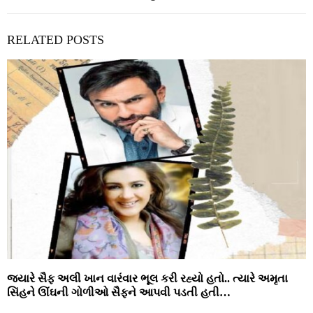
RELATED POSTS
જ્યારે સૈફ અલી ખાન વારંવાર ભૂલ કરી રહ્યો હતો.. ત્યારે અમૃતા
સિંહને ઊંઘની ગોળીઓ સૈફને આપવી પડતી હતી…