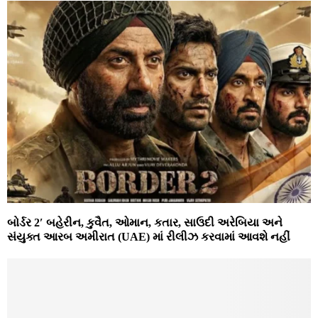
બોર્ડર 2′ બહેરીન, કુવૈત, ઓમાન, કતાર, સાઉદી અરેબિયા અને
સંયુક્ત આરબ અમીરાત (UAE) માં રીલીઝ કરવામાં આવશે નહીં