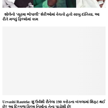
શોલેનો ‘સૂરમા ભોપાલી’ શેરીઓમાં વેચતો હતો સાબુ-દાંતિયા, આ
રીતે મળ્યું ફિલ્મોમાં કામ
Urvashi Rautela: શું ઉર્વશી રૌતેલા 190 કરોડના બંગલામાં શિફ્ટ થઈ
છે? આ દિગ્ગજ ફિલ્મ નિર્માતા તેના પાડોશી છે!