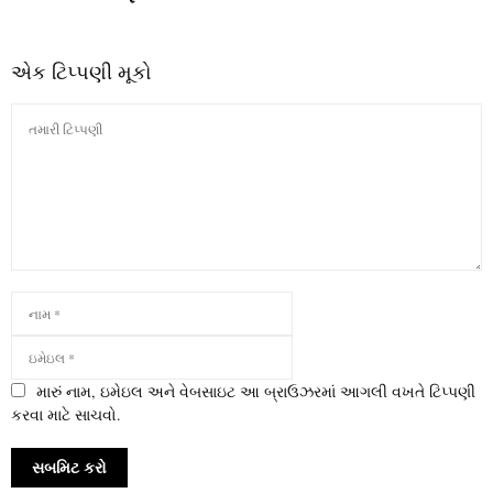
એક ટિપ્પણી મૂકો
મારું નામ, ઇમેઇલ અને વેબસાઇટ આ બ્રાઉઝરમાં આગલી વખતે ટિપ્પણી
કરવા માટે સાચવો.