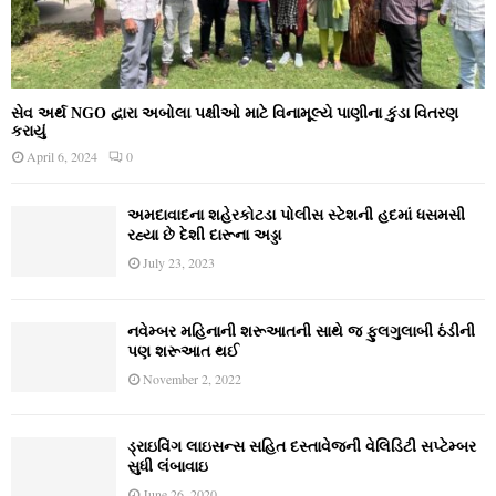
સેવ અર્થ NGO દ્વારા અબોલા પક્ષીઓ માટે વિનામૂલ્યે પાણીના કુંડા વિતરણ
કરાયું
April 6, 2024
0
અમદાવાદના શહેરકોટડા પોલીસ સ્ટેશની હદમાં ધસમસી
રહ્યા છે દેશી દારૂના અડ્ડા
July 23, 2023
નવેમ્‍બર મહિનાની શરૂઆતની સાથે જ ફુલગુલાબી ઠંડીની
પણ શરૂઆત થઈ
November 2, 2022
ડ્રાઇવિંગ લાઇસન્સ સહિત દસ્તાવેજની વેલિડિટી સપ્ટેમ્બર
સુધી લંબાવાઇ
June 26, 2020