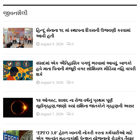
જીવનશૈલી
હિન્દૂ સેનાના ૧૬ માં સ્થાપના દિવસની ઉજવણી કરવામાં
આવી હતી
August 9, 2026
0
સંસદમાં એક ઐતિહાસિક પગલું ભરવામાં આવ્યું, બાળકો
હવે માતા પિતાની મંજૂરી વગર સોશિયલ મીડિયા નહિ વાપરી
શકે
August 9, 2026
0
૧૨ ઓગસ્ટ, ૨૦૨૬ ના રોજ વર્ષનું પ્રથમ પૂર્ણ
સૂર્યગ્રહણ,જાણો ક્યાં રાશિના જાતકોને ગ્રહણની અસર
August 7, 2026
0
‘EPFO 3.0’ હેઠળ ખાનગી નોકરી કરતા કર્મચારીઓ માટે
એક અત્યંત મહત્વકાંક્ષી પેન્શન યોજનાનો રોડમેપ તૈયાર