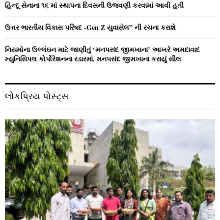
હિન્દૂ સેનાના ૧૬ માં સ્થાપના દિવસની ઉજવણી કરવામાં આવી હતી
ઉત્તર ભારતીય વિકાસ પરિષદ -Gen Z યુવાસેલ” ની રચના કરાશે
નિયમોના ઉલ્લંઘન માટે જાણીતું ‘મનપસંદ જીમખાના’ આખરે અમદાવાદ
મ્યુનિસિપલ કોર્પોરેશનના રડારમાં, મનપસંદ જીમખાના કરાયું સીલ
લોકપ્રિય પોસ્ટ્સ