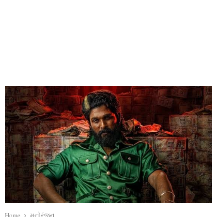
Home
મનોરંજન