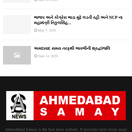
ભાજપ અને કોંગ્રેસ ભાડા મુદ્દે લડતી રહી અને NCP ના
મહામંત્રી નિકુલસિંહ...
May 7, 2020
અમદાવાદ સમય તરફથી ભાવભીની શ્રદ્ધાંજલિ
June 14, 2020
Ahmedabad Samay is the best news website. It provides news from many