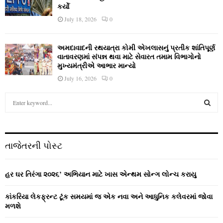
કર્યો
July 18, 2026
0
અમદાવાદની રથયાત્રા કોમી એખલાસનું પ્રતીક શાંતિપૂર્ણ
વાતાવરણમાં સંપન્ન થવા માટે સેવારત તમામ વિભાગોનો
મુખ્યમંત્રીએ આભાર માન્યો
July 16, 2026
0
S
e
a
S
r
c
E
તાજેતરની પોસ્ટ
h
f
A
o
હર ઘર તિરંગા ૨૦૨૬’ અભિયાન માટે ખાસ એન્થમ સોન્ગ લોન્ચ કરાયુ
r
R
:
કાંકરિયા લેકફ્રન્ટ ટૂંક સમયમાં જ એક નવા અને આધુનિક કલેવરમાં જોવા
C
મળશે
H