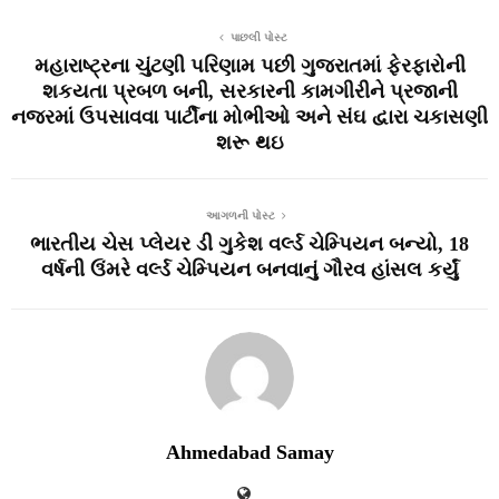
પાછલી પોસ્ટ
મહારાષ્‍ટ્રના ચુંટણી પરિણામ પછી ગુજરાતમાં ફેરફારોની
શકયતા પ્રબળ બની, સરકારની કામગીરીને પ્રજાની
નજરમાં ઉપસાવવા પાર્ટીના મોભીઓ અને સંઘ દ્વારા ચકાસણી
શરૂ થઇ
આગળની પોસ્ટ
ભારતીય ચેસ પ્લેયર ડી ગુકેશ વર્લ્ડ ચેમ્પિયન બન્યો, 18
વર્ષની ઉંમરે વર્લ્ડ ચેમ્પિયન બનવાનું ગૌરવ હાંસલ કર્યું
Ahmedabad Samay