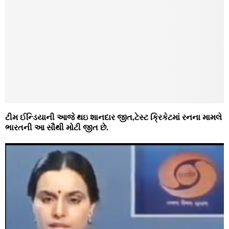
ટીમ ઈન્ડિયાની આજે થઇ શાનદાર જીત,ટેસ્ટ ક્રિકેટમાં રનના મામલે
ભારતની આ સૌથી મોટી જીત છે.