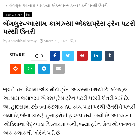
બેંગલુરુ-આસામ કામાખ્યા એક્સપ્રેસ ટ્રેન પટરી પરથી ઉતરી
તાજા સમાચાર
દેશ
બેંગલુરુ-આસામ કામાખ્યા એક્સપ્રેસ ટ્રેન પટરી
પરથી ઉતરી
by
Ahmedabad Samay
March 31, 2025
0
SHARE
0
ભુવનેશ્વર: દેશમાં એક મોટો ટ્રેન અકસ્માત થયો છે. બેંગલુરુ-
આસામ કામાખ્યા એક્સપ્રેસ ટ્રેન પટરી પરથી ઉતરી ગઈ છે.
આ હાદસામાં ટ્રેનના કેટલાક AC કોચ પાટા પરથી ઉતરીને પલટી
ગયા છે, જેના કારણે મુસાફરોમાં હડકંપ મચી ગયો છે. આ ઘટના
ઓડિશાના કેદ્રપાડા વિસ્તારમાં બની, જ્યાં ટ્રેન સેવાઓ લગભગ
એક કલાકથી ખોરંભે પડી છે.