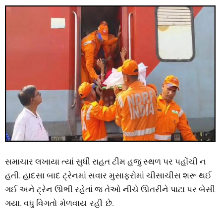
સમાચાર લખાયા ત્યાં સુધી રાહત ટીમ હજુ સ્થળ પર પહોંચી ન
હતી. હાદસા બાદ ટ્રેનમાં સવાર મુસાફરોમાં ચીસાચીસ શરૂ થઈ
ગઈ અને ટ્રેન ઊભી રહેતાં જ તેઓ નીચે ઊતરીને પાટા પર બેસી
ગયા. વધુ વિગતો મેળવાય રહી છે.