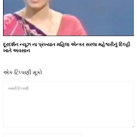
દૂરદર્શન ન્‍યૂઝ ના પ્રખ્યાત મહિલા એન્‍કર સરલા મહેશ્વરીનું દિલ્‍હી
ખાતે અવસાન
એક ટિપ્પણી મૂકો