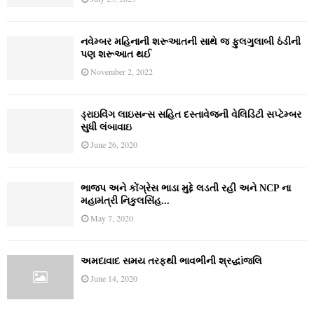
નવેમ્‍બર મહિનાની શરૂઆતની સાથે જ ફુલગુલાબી ઠંડીની
પણ શરૂઆત થઈ
November 2, 2022
ડ્રાઇવિંગ લાઇસન્સ સહિત દસ્તાવેજની વેલિડિટી સપ્ટેમ્બર
સુધી લંબાવાઇ
June 26, 2020
ભાજપ અને કોંગ્રેસ ભાડા મુદ્દે લડતી રહી અને NCP ના
મહામંત્રી નિકુલસિંહ...
May 7, 2020
અમદાવાદ સમય તરફથી ભાવભીની શ્રદ્ધાંજલિ
June 14, 2020