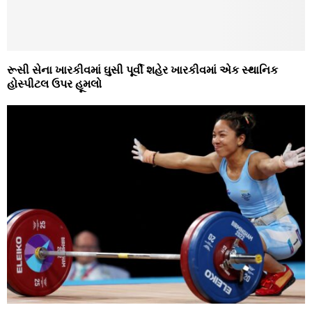
રૂસી સેના ખારકીવમાં ઘુસી પૂર્વી શહેર ખારકીવમાં એક સ્‍થાનિક
હોસ્‍પીટલ ઉપર હૂમલો