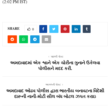
(2:02 PM IST)
SHARE
0
પાછલી પોસ્ટ
અમદાવાદમાં એક શ્વાને એક ચોરીના ગુનાને ઉકેલવા
પોલીસને મદદ કરી.
આગળની પોસ્ટ
અમદાવાદ ઓઢવ પોલીસ દ્વારા ભારતીય બનાવટના વિદેશી
દારૂની નાની-મોટી સીલ બંધ બોટલ ઝપત કરાઇ