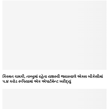
કિસ્મત ચમકી, તમ્બુમાં રહેતા યશસ્‍વી જયસ્‍વાલે એક્‍સ બીકેસીમાં
૫.૪ કરોડ રૂપિયામાં એક એપાર્ટમેન્‍ટ ખરીદ્યું