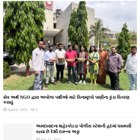
સેવ અર્થ NGO દ્વારા અબોલા પક્ષીઓ માટે વિનામૂલ્યે પાણીના કુંડા વિતરણ
કરાયું
April 6, 2024
0
અમદાવાદના શહેરકોટડા પોલીસ સ્ટેશની હદમાં ધસમસી
રહ્યા છે દેશી દારૂના અડ્ડા
July 23, 2023