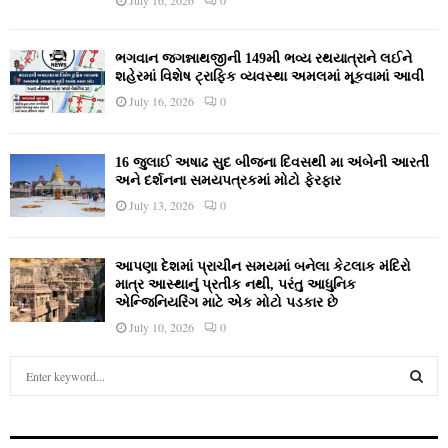
ભગવાન જગન્નાથજીની 149મી ભવ્ય રથયાત્રાને લઈને
શહેરમાં વિશેષ ટ્રાફિક વ્યવસ્થા અમલમાં મૂકવામાં આવી
July 16, 2026
0
16 જુલાઈ અષાઢ સુદ બીજના દિવસથી મા અંબેની આરતી
અને દર્શનના સમયપત્રકમાં મોટો ફેરફાર
July 13, 2026
0
આપણા દેશમાં પ્રાચીન સમયમાં બનેલા કેટલાક મંદિરો
માત્ર આસ્થાનું પ્રતીક નથી, પરંતુ આધુનિક
એન્જિનિયરિંગ માટે એક મોટો પડકાર છે
July 10, 2026
0
S
e
a
S
r