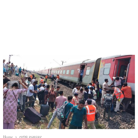
Home
તાજા સમાચાર