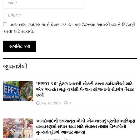
મારું નામ, ઇમેઇલ અને વેબસાઇટ આ બ્રાઉઝરમાં આગલી વખતે ટિપ્પણી
કરવા માટે સાચવો.
જીવનશૈલી
‘EPFO 3.0’ હેઠળ ખાનગી નોકરી કરતા કર્મચારીઓ માટે
એક અત્યંત મહત્વકાંક્ષી પેન્શન યોજનાનો રોડમેપ તૈયાર
કર્યો
July 18, 2026
0
અમદાવાદની રથયાત્રા કોમી એખલાસનું પ્રતીક શાંતિપૂર્ણ
વાતાવરણમાં સંપન્ન થવા માટે સેવારત તમામ વિભાગોનો
મુખ્યમંત્રીએ આભાર માન્યો
July 16, 2026
0