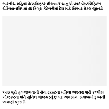
ભારતીય મહિલા વેઇટલિફ્ટર મીરાબાઈ ચાનુએ વર્લ્ડ વેઇટલિફ્ટિંગ
ચેમ્પિયનશિપમાં 48 કિગ્રા કેટેગરીમાં દેશ માટે સિલ્વર મેડલ જીત્યો
આઇ શ્રી તુલજાભવાની સેવા ટ્રસ્ટના મહિલા અધ્યક્ષ શ્રી કલ્પીશા
ભોજકરના પતિ સુનિલ ભોજકરનું દુઃખદ અવસાન, સમાજમાં દુઃખની
લાગણી પ્રસરી