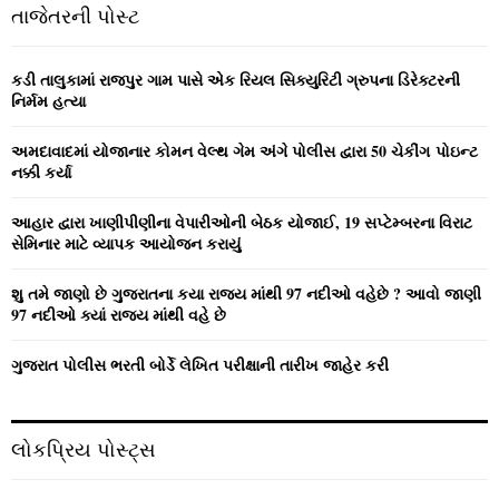
c
E
તાજેતરની પોસ્ટ
h
f
A
o
કડી તાલુકામાં રાજપુર ગામ પાસે એક રિયલ સિક્યુરિટી ગ્રુપના ડિરેક્ટરની
r
R
નિર્મમ હત્યા
:
C
અમદાવાદમાં યોજાનાર કોમન વેલ્‍થ ગેમ અંગે પોલીસ દ્વારા 50 ચેકીંગ પોઇન્‍ટ
નક્કી કર્યા
H
આહાર દ્વારા ખાણીપીણીના વેપારીઓની બેઠક યોજાઈ, 19 સપ્ટેમ્બરના વિરાટ
સેમિનાર માટે વ્યાપક આયોજન કરાયું
શુ તમે જાણો છે ગુજરાતના કયા રાજ્ય માંથી 97 નદીઓ વહેછે ? આવો જાણી
97 નદીઓ ક્યાં રાજ્ય માંથી વહે છે
ગુજરાત પોલીસ ભરતી બોર્ડે લેખિત પરીક્ષાની તારીખ જાહેર કરી
લોકપ્રિય પોસ્ટ્સ