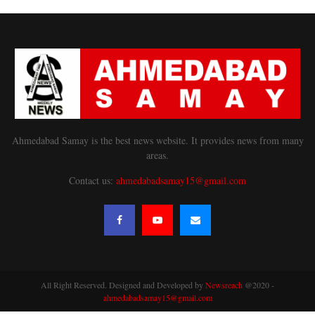
Ahmedabad Samay is the best news website. It provides news from many
areas.
Contact us:
ahmedabadsamay15@gmail.com
All Right Reserved. Designed and Developed by
Newsreach
@2020 -
ahmedabadsamay15@gmail.com