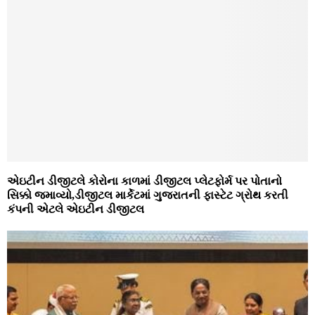
એઇટીન ડીજીટલે કોરોના કાળમાં ડીજીટલ પ્લેટફોર્મ પર પોતાનો
સિક્કો જમાવ્યો,ડીજીટલ માર્કેટમાં ગુજરાતની ફાસ્ટેટ ગ્રોથ કરતી
કંપની એટલે એઇટીન ડીજીટલ