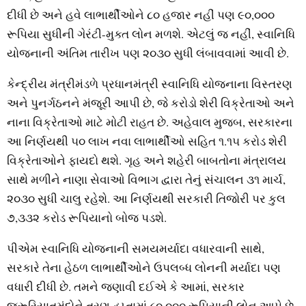
દીધી છે અને હવે લાભાર્થીઓને ૮૦ હજાર નહીં પણ ૯૦,૦૦૦
રૂપિયા સુધીની ગેરંટી-મુક્‍ત લોન મળશે. એટલું જ નહીં, સ્‍વાનિધિ
યોજનાની અંતિમ તારીખ પણ ૨૦૩૦ સુધી લંબાવવામાં આવી છે.
કેન્‍દ્રીય મંત્રીમંડળે પ્રધાનમંત્રી સ્‍વાનિધિ યોજનાના વિસ્‍તરણ
અને પુનર્ગઠનને મંજૂરી આપી છે, જે કરોડો શેરી વિક્રેતાઓ અને
નાના વિક્રેતાઓ માટે મોટી રાહત છે. અહેવાલ મુજબ, સરકારના
આ નિર્ણયથી ૫૦ લાખ નવા લાભાર્થીઓ સહિત ૧.૧૫ કરોડ શેરી
વિક્રેતાઓને ફાયદો થશે. ગૃહ અને શહેરી બાબતોના મંત્રાલય
સાથે મળીને નાણા સેવાઓ વિભાગ દ્વારા તેનું સંચાલન ૩૧ માર્ચ,
૨૦૩૦ સુધી ચાલુ રહેશે. આ નિર્ણયથી સરકારી તિજોરી પર કુલ
૭,૩૩૨ કરોડ રૂપિયાનો બોજ પડશે.
પીએમ સ્‍વાનિધિ યોજનાની સમયમર્યાદા વધારવાની સાથે,
સરકારે તેના હેઠળ લાભાર્થીઓને ઉપલબ્‍ધ લોનની મર્યાદા પણ
વધારી દીધી છે. તમને જણાવી દઈએ કે આમાં, સરકાર
જરૂરિયાતમંદોને ત્રણ હપ્તામાં ૮૦,૦૦૦ રૂપિયાની લોન આપે છે