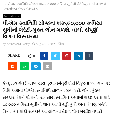
પીએમ સ્‍વાનિધિ યોજના શરૂ,૯૦,૦૦૦ રૂપિયા સુધીની ગેરંટી-મુક્‍ત લોન મળશે.
વાંચો સંપૂર્ણ વિગત વિસ્તારમાં
દેશ
બિઝનેસ
પીએમ સ્‍વાનિધિ યોજના શરૂ,૯૦,૦૦૦ રૂપિયા
સુધીની ગેરંટી-મુક્‍ત લોન મળશે. વાંચો સંપૂર્ણ
વિગત વિસ્તારમાં
by
Ahmedabad Samay
August 30, 2025
0
SHARE
0
કેન્‍દ્રીય મંત્રીમંડળ દ્વારા પ્રધાનમંત્રી શેરી વિક્રેતા આત્‍મનિર્ભર
નિધિ અથવા પીએમ સ્‍વાનિધિ યોજના શરૂ કરી, જેના હેઠળ
સરકાર તેમને પોતાનો વ્‍યવસાય સ્‍થાપિત કરવામાં મદદ કરવા માટે
૮૦,૦૦૦ રૂપિયા સુધીની લોન આપી રહી હતી અને તે પણ ગેરંટી
વિના, હવે મોદી સરકારે આ યોજના હેઠળ લોન મર્યાદા વધારી