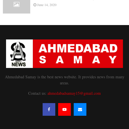
June 14, 2020
Ahmedabad Samay is the best news website. It provides news from many
areas.
Contact us:
ahmedabadsamay15@gmail.com