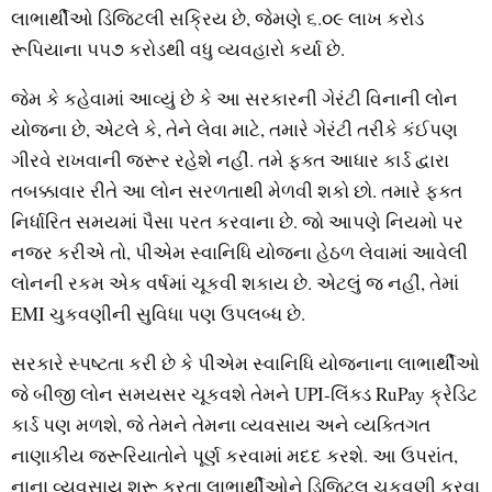
લાભાર્થીઓ ડિજિટલી સક્રિય છે, જેમણે ૬.૦૯ લાખ કરોડ
રૂપિયાના ૫૫૭ કરોડથી વધુ વ્‍યવહારો કર્યા છે.
જેમ કે કહેવામાં આવ્‍યું છે કે આ સરકારની ગેરંટી વિનાની લોન
યોજના છે, એટલે કે, તેને લેવા માટે, તમારે ગેરંટી તરીકે કંઈપણ
ગીરવે રાખવાની જરૂર રહેશે નહીં. તમે ફક્‍ત આધાર કાર્ડ દ્વારા
તબક્કાવાર રીતે આ લોન સરળતાથી મેળવી શકો છો. તમારે ફક્‍ત
નિર્ધારિત સમયમાં પૈસા પરત કરવાના છે. જો આપણે નિયમો પર
નજર કરીએ તો, પીએમ સ્‍વાનિધિ યોજના હેઠળ લેવામાં આવેલી
લોનની રકમ એક વર્ષમાં ચૂકવી શકાય છે. એટલું જ નહીં, તેમાં
EMI ચુકવણીની સુવિધા પણ ઉપલબ્‍ધ છે.
સરકારે સ્‍પષ્ટતા કરી છે કે પીએમ સ્‍વાનિધિ યોજનાના લાભાર્થીઓ
જે બીજી લોન સમયસર ચૂકવશે તેમને UPI-લિંક્‍ડ RuPay ક્રેડિટ
કાર્ડ પણ મળશે, જે તેમને તેમના વ્‍યવસાય અને વ્‍યક્‍તિગત
નાણાકીય જરૂરિયાતોને પૂર્ણ કરવામાં મદદ કરશે. આ ઉપરાંત,
નાના વ્‍યવસાય શરૂ કરતા લાભાર્થીઓને ડિજિટલ ચુકવણી કરવા