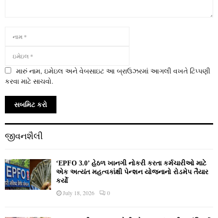
મારું નામ, ઇમેઇલ અને વેબસાઇટ આ બ્રાઉઝરમાં આગલી વખતે ટિપ્પણી
કરવા માટે સાચવો.
જીવનશૈલી
‘EPFO 3.0’ હેઠળ ખાનગી નોકરી કરતા કર્મચારીઓ માટે
એક અત્યંત મહત્વકાંક્ષી પેન્શન યોજનાનો રોડમેપ તૈયાર
કર્યો
July 18, 2026
0