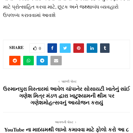
માટે પ્રોત્‍સાહિત કરવા માટે, છૂટક અને જથ્‍થાબંધ વ્‍યવહારો
ઉપલબ્‍ધ કરાવવામાં આવશે
SHARE
0
પાછલી પોસ્ટ
ઉસ્માનપુરા વિસ્તારમાં આવેલ ચાંપાનેર સોસાયટી ખાતેનું સાંઈ
ગણેશ મિત્ર મંડળ દ્વારા ખાટુશ્યામની થીમ પર
ગણેશમોહત્સવનું આયોજન કરાયું
આગળની પોસ્ટ
YouTube ના માધ્યમથી લાખો કમાવવા માટે ફોલો કરો આ ૮