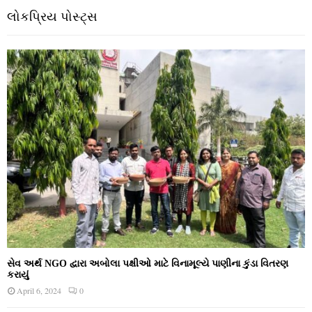
લોકપ્રિય પોસ્ટ્સ
સેવ અર્થ NGO દ્વારા અબોલા પક્ષીઓ માટે વિનામૂલ્યે પાણીના કુંડા વિતરણ
કરાયું
April 6, 2024
0