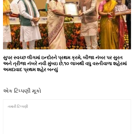
સુપર સ્‍વચ્‍છ લીગમાં ઇન્‍દોરને પ્રથમ ક્રમે, બીજા નંબર પર સુરત
અને ત્રીજા નંબરે નવી મુંબઇ છે,૧૦ લાખથી વધુ વસ્‍તીવાળા શહેરમાં
અમદાવાદ પ્રથમ શહેર બન્યું
એક ટિપ્પણી મૂકો