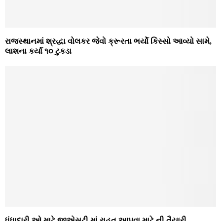
રાજસ્થાનમાં શ્રદ્ધા વોલકર જેવો ક્રૂરતા ભર્યો કિસ્સો આવ્યો સામે,
લાશના કર્યા ૧૦ ટુકડા
ધંધાદારી ઓ માટે જીએસટી માં રાહત આપવા માટે ની તૈયારી