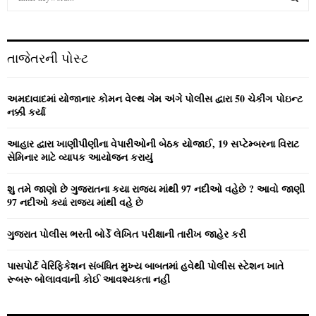
e
a
S
r
c
E
તાજેતરની પોસ્ટ
h
f
A
o
અમદાવાદમાં યોજાનાર કોમન વેલ્‍થ ગેમ અંગે પોલીસ દ્વારા 50 ચેકીંગ પોઇન્‍ટ
r
R
નક્કી કર્યા
:
C
આહાર દ્વારા ખાણીપીણીના વેપારીઓની બેઠક યોજાઈ, 19 સપ્ટેમ્બરના વિરાટ
સેમિનાર માટે વ્યાપક આયોજન કરાયું
H
શુ તમે જાણો છે ગુજરાતના કયા રાજ્ય માંથી 97 નદીઓ વહેછે ? આવો જાણી
97 નદીઓ ક્યાં રાજ્ય માંથી વહે છે
ગુજરાત પોલીસ ભરતી બોર્ડે લેખિત પરીક્ષાની તારીખ જાહેર કરી
પાસપોર્ટ વેરિફિકેશન સંબંધિત મુખ્ય બાબતમાં હવેથી પોલીસ સ્ટેશન ખાતે
રૂબરૂ બોલાવવાની કોઈ આવશ્યકતા નહીં