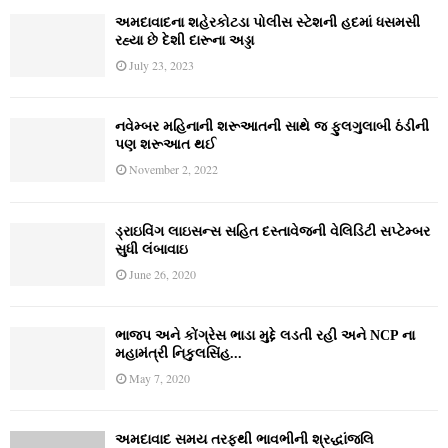
અમદાવાદના શહેરકોટડા પોલીસ સ્ટેશની હદમાં ધસમસી
રહ્યા છે દેશી દારૂના અડ્ડા
July 23, 2023
નવેમ્‍બર મહિનાની શરૂઆતની સાથે જ ફુલગુલાબી ઠંડીની
પણ શરૂઆત થઈ
November 2, 2022
ડ્રાઇવિંગ લાઇસન્સ સહિત દસ્તાવેજની વેલિડિટી સપ્ટેમ્બર
સુધી લંબાવાઇ
June 26, 2020
ભાજપ અને કોંગ્રેસ ભાડા મુદ્દે લડતી રહી અને NCP ના
મહામંત્રી નિકુલસિંહ...
May 7, 2020
અમદાવાદ સમય તરફથી ભાવભીની શ્રદ્ધાંજલિ