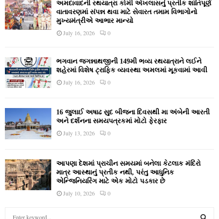
અમદાવાદની રથયાત્રા કોમી એખલાસનું પ્રતીક શાંતિપૂર્ણ
વાતાવરણમાં સંપન્ન થવા માટે સેવારત તમામ વિભાગોનો
મુખ્યમંત્રીએ આભાર માન્યો
July 16, 2026
0
ભગવાન જગન્નાથજીની 149મી ભવ્ય રથયાત્રાને લઈને
શહેરમાં વિશેષ ટ્રાફિક વ્યવસ્થા અમલમાં મૂકવામાં આવી
July 16, 2026
0
16 જુલાઈ અષાઢ સુદ બીજના દિવસથી મા અંબેની આરતી
અને દર્શનના સમયપત્રકમાં મોટો ફેરફાર
July 13, 2026
0
આપણા દેશમાં પ્રાચીન સમયમાં બનેલા કેટલાક મંદિરો
માત્ર આસ્થાનું પ્રતીક નથી, પરંતુ આધુનિક
એન્જિનિયરિંગ માટે એક મોટો પડકાર છે
July 10, 2026
0
S