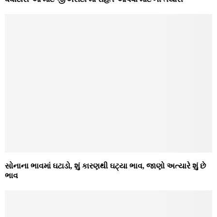
સોનાના ભાવમાં ઘટાડો, શું કારણથી ઘટ્યા ભાવ, જાણો અત્યારે શું છે
ભાવ