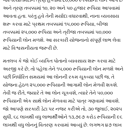
અને ત્રણ તબક્કામાં ૧૦, ૨૦ અને ૫૦ હજાર રૂપિયા આપવામાં
આવતા હતા. પરંતુ હવે તેની મર્યાદા વધારવાથી, નાના વ્‍યવસાય
શરૂ કરવા માટે પ્રથમ તબક્કામાં ૧૫,૦૦૦ રૂપિયા, બીજા
તબક્કામાં ૨૫,૦૦૦ રૂપિયા અને ત્રીજા તબક્કામાં ૫૦,૦૦૦
રૂપિયાની લોન મળશે. આ સરકારી યોજનાનો સંપૂર્ણ લાભ લેવા
માટે વિશ્વસનીયતા જરૂરી છે.
મતલબ કે જો કોઈ વ્‍યક્‍તિ પોતાનો વ્‍યવસાય શરૂ કરવા માટે
અરજી કરે છે, તો પહેલા તેને ૧૫,૦૦૦ રૂપિયાની લોન મળશે અને
પછી નિર્ધારિત સમયમાં આ લોનની રકમ ચૂકવ્‍યા પછી જ, તે
યોજના હેઠળ ૨૫,૦૦૦ રૂપિયાની આગામી લોન મેળવી શકશે.
તેવી જ રીતે, જ્‍યારે તે આ લોન ચૂકવશે, ત્‍યારે તેને ૫૦,૦૦૦
રૂપિયાની એક સાથે લોન મેળવવા માટે પાત્ર ગણવામાં આવશે.
જો આપણે સરકારી ડેટા પર નજર કરીએ તો, ૩૦ જુલાઈ, ૨૦૨૫
સુધી, ૬૮ લાખથી વધુ લાભાર્થીઓને ૧૩,૭૯૭ કરોડ રૂપિયાની ૯૬
લાખથી વધુ લોનનું વિતરણ કરવામાં આવ્‍યું છે. લગભગ ૪૭ લાખ