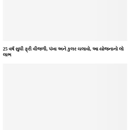
25 વર્ષ સુધી ફ્રી વીજળી, પંખા અને કુલર ચલાવો, આ યોજનાનો લો
લાભ