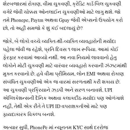
શેરબજારમાં રોકાણ, વીમા ચુકવણી, ક્રેડિટ કાર્ડ બિલ ચુકવણી
વગેરે જેવી ચોક્કસ ઓનલાઈન ચુકવણીઓ માટે લાગુ થશે. જો
તમે Phonepe, Paytm અથવા Gpay જેવી એપ્‍સનો ઉપયોગ કરો
છો, તો અહીં સમજો કે શું કંઈ બદલાયું છે?
જોકે, બે લોકો વચ્‍ચે વ્‍યક્‍તિ-થી-વ્‍યક્‍તિ વ્‍યવહારોની મર્યાદા
પહેલા જેવી જ રહેશે, પ્રતિ દિવસ ૧ લાખ રૂપિયા. આમાં કોઈ
ફેરફાર કરવામાં આવ્‍યો નથી. આ નવા નિયમો લાવવાનો હેતુ
લોકોને મોટી ચુકવણી માટે વારંવાર વ્‍યવહારો કરવાની ઝંઝટમાંથી
મુક્‍ત કરવાનો છે. હવે વીમા પ્રીમિયમ, લોન EMI અથવા રોકાણ
સંબંધિત ચુકવણીઓ એક જ વારમાં સરળતાથી કરી શકાય છે.
આ ચુકવણી પ્રક્રિયાને ઝડપી અને સરળ બનાવશે. UPI
એપ્‍લિકેશન્‍સની દૈનિક અથવા કલાકદીઠ મર્યાદા પણ ઓળંગાશે
નહીં, તેથી એક રીતે તે UPI ID વપરાશકર્તાઓ માટે પણ
ફાયદાકારક વિકલ્‍પ બનશે.
અત્‍યાર સુધી, PhonePe માં ન્‍યૂનતમ KYC સાથે દરરોજ