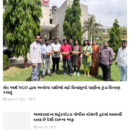
સેવ અર્થ NGO દ્વારા અબોલા પક્ષીઓ માટે વિનામૂલ્યે પાણીના કુંડા વિતરણ
કરાયું
April 6, 2024
0
અમદાવાદના શહેરકોટડા પોલીસ સ્ટેશની હદમાં ધસમસી
રહ્યા છે દેશી દારૂના અડ્ડા
July 23, 2023