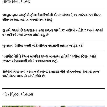
તાજેતરની પોસ્ટ
h
f
A
o
આહાર દ્વારા ખાણીપીણીના વેપારીઓની બેઠક યોજાઈ, 19 સપ્ટેમ્બરના વિરાટ
r
R
સેમિનાર માટે વ્યાપક આયોજન કરાયું
:
C
શુ તમે જાણો છે ગુજરાતના કયા રાજ્ય માંથી 97 નદીઓ વહેછે ? આવો જાણી
97 નદીઓ ક્યાં રાજ્ય માંથી વહે છે
H
ગુજરાત પોલીસ ભરતી બોર્ડે લેખિત પરીક્ષાની તારીખ જાહેર કરી
પાસપોર્ટ વેરિફિકેશન સંબંધિત મુખ્ય બાબતમાં હવેથી પોલીસ સ્ટેશન ખાતે
રૂબરૂ બોલાવવાની કોઈ આવશ્યકતા નહીં
2030માં મેજબાની કરવા સ્કોટલેન્ડે સત્તાવાર રીતે કોમનવેલ્થ ગેમ્સનો ધ્વજ
અને બેટન ભારતને સોંપી દીધો છે.
લોકપ્રિય પોસ્ટ્સ