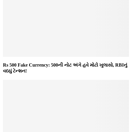
Rs 500 Fake Currency: 500ની નોટ અંગે હવે મોટો ખુલાસો, RBIનું
વધ્યું ટેન્શન!