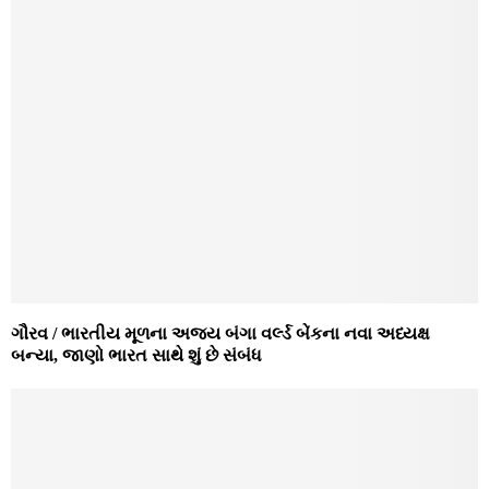
ગૌરવ / ભારતીય મૂળના અજય બંગા વર્લ્ડ બેંકના નવા અધ્યક્ષ
બન્યા, જાણો ભારત સાથે શું છે સંબંધ