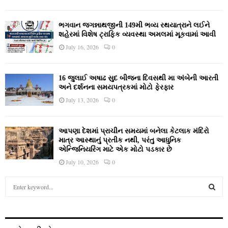
ભગવાન જગન્નાથજીની 149મી ભવ્ય રથયાત્રાને લઈને
શહેરમાં વિશેષ ટ્રાફિક વ્યવસ્થા અમલમાં મૂકવામાં આવી
July 16, 2026
0
16 જુલાઈ અષાઢ સુદ બીજના દિવસથી મા અંબેની આરતી
અને દર્શનના સમયપત્રકમાં મોટો ફેરફાર
July 13, 2026
0
આપણા દેશમાં પ્રાચીન સમયમાં બનેલા કેટલાક મંદિરો
માત્ર આસ્થાનું પ્રતીક નથી, પરંતુ આધુનિક
એન્જિનિયરિંગ માટે એક મોટો પડકાર છે
July 10, 2026
0
S
e
a
S
r
c
E