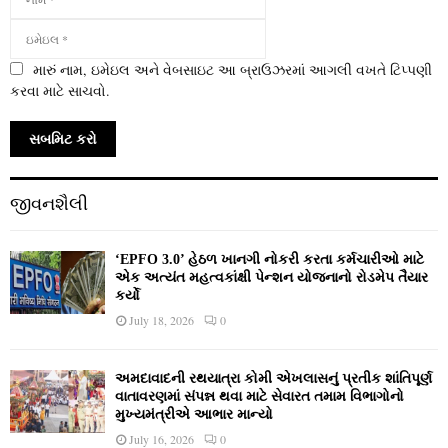
મારું નામ, ઇમેઇલ અને વેબસાઇટ આ બ્રાઉઝરમાં આગલી વખતે ટિપ્પણી
કરવા માટે સાચવો.
જીવનશૈલી
‘EPFO 3.0’ હેઠળ ખાનગી નોકરી કરતા કર્મચારીઓ માટે
એક અત્યંત મહત્વકાંક્ષી પેન્શન યોજનાનો રોડમેપ તૈયાર
કર્યો
July 18, 2026
0
અમદાવાદની રથયાત્રા કોમી એખલાસનું પ્રતીક શાંતિપૂર્ણ
વાતાવરણમાં સંપન્ન થવા માટે સેવારત તમામ વિભાગોનો
મુખ્યમંત્રીએ આભાર માન્યો
July 16, 2026
0