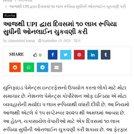
Home
બિઝનેસ
આજથી UPI દ્વારા દિવસમાં ૧૦ લાખ રૂપિયા સુધીની ઓનલાઈન ચુકવણી કરી
બિઝનેસ
આજથી UPI દ્વારા દિવસમાં ૧૦ લાખ રૂપિયા
સુધીની ઓનલાઈન ચુકવણી કરી
by
Ahmedabad Samay
September 15, 2025
0
SHARE
0
યુનિફાઇડ પેમેન્‍ટ્‍સ ઇન્‍ટરફેસનો ઉપયોગ કરતા લોકો માટે મોટા
સમાચાર છે. નેશનલ પેમેન્‍ટ્‍સ કોર્પોરેશન ઓફ ઇન્‍ડિયા એ મોટા
વ્‍યવહારોની મર્યાદા ૫ લાખ રૂપિયાથી વધારી દીધી છે. આ નિયમો
આજથી એટલે કે ૧૫ સપ્‍ટેમ્‍બર ૨૦૨૫ થી અમલમાં આવ્‍યા છે.
આ હેઠળ, ચકાસાયેલ વેપારીઓ માટે એક દિવસમાં ૧૦ લાખ
રૂપિયા સુધીની ઓનલાઈન ચુકવણી કરી શકાય છે. આ ફેરફાર