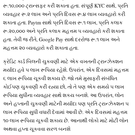
રૂ.૧૦,૦૦૦ ટ્રાન્‍સફર કરી શકાતા હતા. સંપૂર્ણ KYC સાથે, પ્રતિ
વ્‍યવહાર રૂ.૨ લાખ અને પ્રતિ દિવસ રૂ.૪ લાખ વ્‍યવહારો કરી
શકાતા હતા. Paytm સાથે પ્રતિ દિવસ રૂ.૧ લાખ, પ્રતિ કલાક
રૂ.૨૦,૦૦૦ અને પ્રતિ કલાક મહત્તમ ૫ વ્‍યવહારો કરી શકાતા
હતા. તેવી જ રીતે, Google Pay સાથે દરરોજ રૂ.૧ લાખ અને
મહત્તમ ૨૦ વ્‍યવહારો કરી શકાતા હતા.
ક્રેડિટ કાર્ડ બિલની ચુકવણી માટે એક વખતની ટ્રાન્‍ઝેક્‍શન
મર્યાદા હવે ૫ લાખ રૂપિયા રહેશે. ઉપરાંત, એક દિવસમાં મહત્તમ
૬ લાખ રૂપિયા ચૂકવી શકાય છે. જો તમે મુસાફરી સંબંધિત
કોઈપણ ચુકવણી કરી રહ્યા છો, તો તે પણ એક સમયે ૫ લાખ
રૂપિયા સુધીના વ્‍યવહાર સાથે શકય બનશે. આ ઉપરાંત, લોન
અને હપ્તાની ચુકવણી માટેની મર્યાદા પણ પ્રતિ ટ્રાન્‍ઝેક્‍શન ૫
લાખ રૂપિયા સુધી વધારી દેવામાં આવી છે. એક દિવસમાં મહત્તમ
૧૦ લાખ રૂપિયા ચૂકવી શકાય છે. આનાથી લોકો માટે મોટી લોન
અથવા હપ્તા ચૂકવવા સરળ બનશે