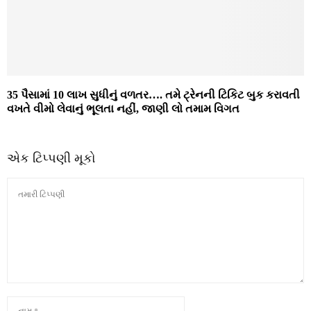
35 પૈસામાં 10 લાખ સુધીનું વળતર…. તમે ટ્રેનની ટિકિટ બુક કરાવતી
વખતે વીમો લેવાનું ભૂલતા નહીં, જાણી લો તમામ વિગત
એક ટિપ્પણી મૂકો