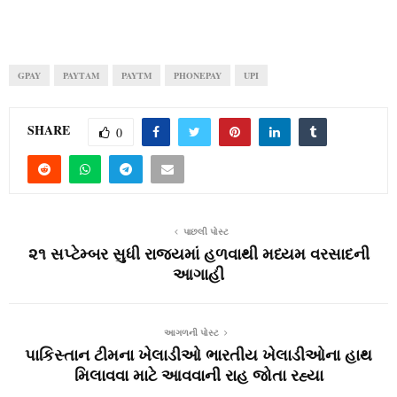
GPAY
PAYTAM
PAYTM
PHONEPAY
UPI
SHARE
0
પાછલી પોસ્ટ
૨૧ સપ્ટેમ્બર સુધી રાજ્યમાં હળવાથી મધ્યમ વરસાદની
આગાહી
આગળની પોસ્ટ
પાકિસ્‍તાન ટીમના ખેલાડીઓ ભારતીય ખેલાડીઓના હાથ
મિલાવવા માટે આવવાની રાહ જોતા રહ્યા