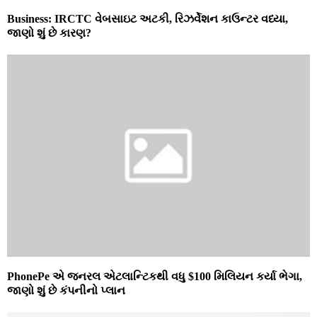
Business: IRCTC વેબસાઇટ અટકી, રિઝર્વેશન કાઉન્ટર વધ્યા,
જાણો શું છે કારણ?
PhonePe એ જનરલ એટલાન્ટિકથી વધુ $100 મિલિયન કર્યા ભેગા,
જાણો શું છે કંપનીનો પ્લાન