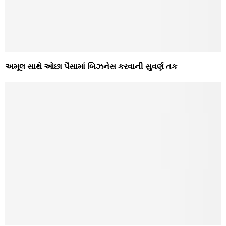
અમૂલ સાથે ઓછા પૈસામાં બિઝનેસ કરવાની સુવર્ણ તક