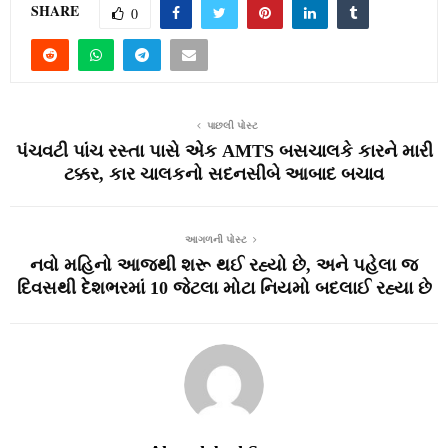
SHARE
0
પાછલી પોસ્ટ
પંચવટી પાંચ રસ્તા પાસે એક AMTS બસચાલકે કારને મારી
ટક્કર, કાર ચાલકનો સદનસીબે આબાદ બચાવ
આગળની પોસ્ટ
નવો મહિનો આજથી શરૂ થઈ રહ્યો છે, અને પહેલા જ
દિવસથી દેશભરમાં 10 જેટલા મોટા નિયમો બદલાઈ રહ્યા છે