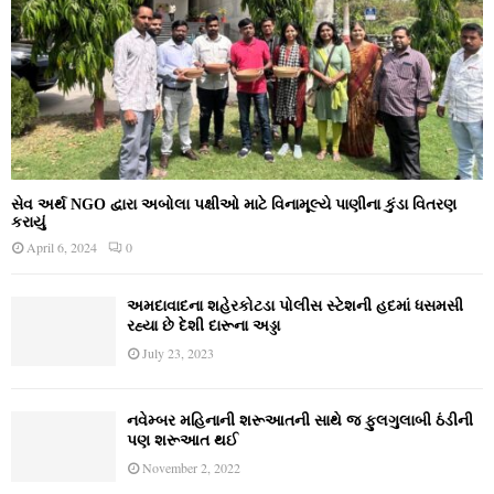
સેવ અર્થ NGO દ્વારા અબોલા પક્ષીઓ માટે વિનામૂલ્યે પાણીના કુંડા વિતરણ
કરાયું
April 6, 2024
0
અમદાવાદના શહેરકોટડા પોલીસ સ્ટેશની હદમાં ધસમસી
રહ્યા છે દેશી દારૂના અડ્ડા
July 23, 2023
નવેમ્‍બર મહિનાની શરૂઆતની સાથે જ ફુલગુલાબી ઠંડીની
પણ શરૂઆત થઈ
November 2, 2022