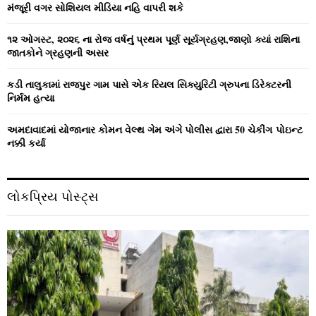
મંજૂરી વગર સોશિયલ મીડિયા નહિ વાપરી શકે
H
૧૨ ઓગસ્ટ, ૨૦૨૬ ના રોજ વર્ષનું પ્રથમ પૂર્ણ સૂર્યગ્રહણ,જાણો ક્યાં રાશિના
જાતકોને ગ્રહણની અસર
કડી તાલુકામાં રાજપુર ગામ પાસે એક રિયલ સિક્યુરિટી ગ્રુપના ડિરેક્ટરની
નિર્મમ હત્યા
અમદાવાદમાં યોજાનાર કોમન વેલ્‍થ ગેમ અંગે પોલીસ દ્વારા 50 ચેકીંગ પોઇન્‍ટ
નક્કી કર્યા
લોકપ્રિય પોસ્ટ્સ