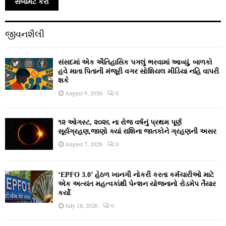
જીવનશૈલી
સંસદમાં એક ઐતિહાસિક પગલું ભરવામાં આવ્યું, બાળકો
હવે માતા પિતાની મંજૂરી વગર સોશિયલ મીડિયા નહિ વાપરી
શકે
August 9, 2026
0
૧૨ ઓગસ્ટ, ૨૦૨૬ ના રોજ વર્ષનું પ્રથમ પૂર્ણ
સૂર્યગ્રહણ,જાણો ક્યાં રાશિના જાતકોને ગ્રહણની અસર
August 7, 2026
0
‘EPFO 3.0’ હેઠળ ખાનગી નોકરી કરતા કર્મચારીઓ માટે
એક અત્યંત મહત્વકાંક્ષી પેન્શન યોજનાનો રોડમેપ તૈયાર
કર્યો
July 18, 2026
0