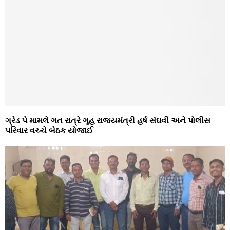
ગ્રેડ પે મામલે ગત રાત્રે ગૃહ રાજ્યમંત્રી હર્ષ સંઘવી અને પોલીસ
પરિવાર વચ્ચે બેઠક યોજાઈ