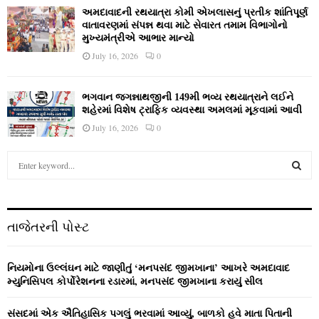
અમદાવાદની રથયાત્રા કોમી એખલાસનું પ્રતીક શાંતિપૂર્ણ
વાતાવરણમાં સંપન્ન થવા માટે સેવારત તમામ વિભાગોનો
મુખ્યમંત્રીએ આભાર માન્યો
July 16, 2026
0
ભગવાન જગન્નાથજીની 149મી ભવ્ય રથયાત્રાને લઈને
શહેરમાં વિશેષ ટ્રાફિક વ્યવસ્થા અમલમાં મૂકવામાં આવી
July 16, 2026
0
S
e
a
S
r
c
E
તાજેતરની પોસ્ટ
h
f
A
o
નિયમોના ઉલ્લંઘન માટે જાણીતું ‘મનપસંદ જીમખાના’ આખરે અમદાવાદ
r
R
મ્યુનિસિપલ કોર્પોરેશનના રડારમાં, મનપસંદ જીમખાના કરાયું સીલ
:
C
સંસદમાં એક ઐતિહાસિક પગલું ભરવામાં આવ્યું, બાળકો હવે માતા પિતાની