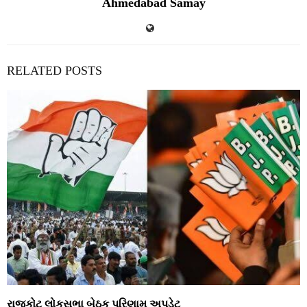
Ahmedabad Samay
RELATED POSTS
રાજકોટ લોકસભા બેઠક પરિણામ અપડેટ