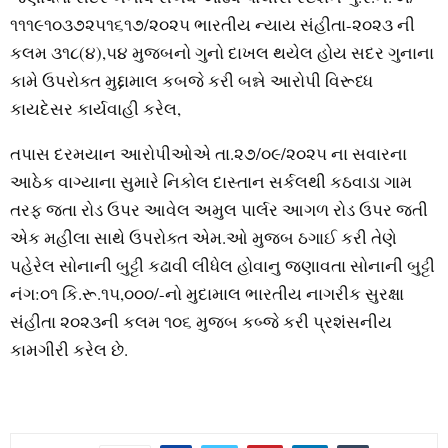
૧૧૧૯૧૦૩૭૨૫૧૬૧૭/૨૦૨૫ ભારતીય ન્યાય સંહીતા-૨૦૨૩ ની
કલમ ૩૧૮(૪),૫૪ મુજબનો ગુનો દાખલ થયેલ હોય સદર ગુનાના
કામે ઉપરોક્ત મુદ્દામાલ કબજે કરી બન્ને આરોપી વિરૂધ્ધ
કાયદેસર કાર્યવાહી કરેલ,
તપાસ દરમયાન આરોપીઓએ તા.૨૭/૦૯/૨૦૨૫ ના સવારના
આઠેક વાગ્યાના સુમારે નિકોલ દાસ્તાન સર્કલથી કઠવાડા ગામ
તરફ જતા રોડ ઉપર આવેલ અમુલ પાર્લર આગળ રોડ ઉપર જતી
એક મહીલા સાથે ઉપરોક્ત એમ.ઓ મુજબ ઠગાઈ કરી તેણે
પહેરેલ સોનાની બુટ્ટી કઢાવી લીધેલ હોવાનુ જણાવતા સોનાની બુટ્ટી
નંગ:૦૧ કિ.રૂ.૧૫,૦૦૦/-નો મુદામાલ ભારતીય નાગરીક સુરક્ષા
સંહીતા ૨૦૨૩ની કલમ ૧૦૬ મુજબ કબ્જે કરી પ્રશંસનીય
કામગીરી કરેલ છે.