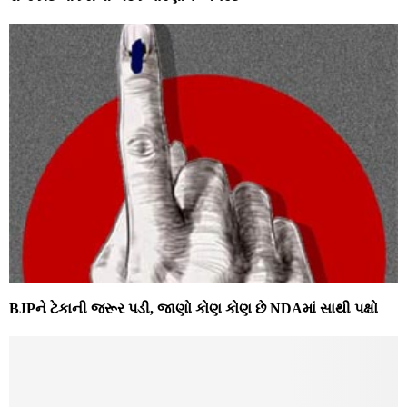
BJPને ટેકાની જરૂર પડી, જાણો કોણ કોણ છે NDAમાં સાથી પક્ષો