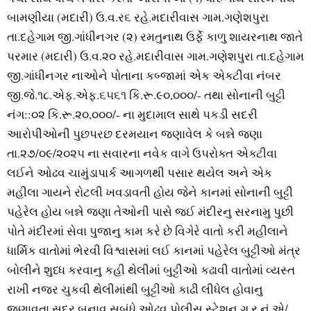
બામણીયા (મદારી) ઉ.વ.ર૬ રહે.મદારીવાસ ગામ.ગણેશપુરા
તા.દહેગામ જી.ગાંધીનગર (૨) રમતુનાથ ઉર્ફે કાળુ શાયરનાથ જાતે
પરમાર (મદારી) ઉ.વ.૨૦ રહે.મદારીવાસ ગામ.ગણેશપુરા તા.દહેગામ
જી.ગાંધીનગર નાઓને પોતાના કબ્જામાં એક એક્ટીવા નંબર
જી.જે.૧૮.એફ.એફ.૬૫૬૧ કિ.રૂ.૯૦,૦૦૦/- તથા સોનાની બુટ્ટી
નંગ::૦૨ કિ.રૂ.૨૦,૦૦૦/- ના મુદામાલ સાથે પકડી સદરી
આરોપીઓની પુછપરછ દરમયાન જણાવેલ કે બન્ને જણા
તા.૨૭/૦૯/૨૦૨૫ ના સવારના નવેક વાગે ઉપરોક્ત એક્ટીવા
લઈને ઓઢવ ચામુંડાપાર્ક આગળથી પસાર થયેલ અને એક
મહીલા ગાયને રોટલી ખવડાવતી હોય જેને કાનમાં સોનાની બુટ્ટી
પહેરેલ હોય બન્ને જણા તેઓની પાસે જઈ મંદીરનુ સરનામુ પુછી
પોતે મંદીરમાં સેવા પુજાનુ કામ કરે છે વિગેરે વાતો કરી મહીલાને
ધાર્મિક વાતોમાં ભેરવી વિશ્વાસમાં લઈ કાનમાં પહેરેલ બુટ્ટીઓ મંત્ર
બોલીને શુધ્ધ કરવાનુ કહી થેલીમાં બુટ્ટીઓ કઢાવી વાતોમાં વ્યસ્ત
રાખી નજર ચુકવી થેલીમાંથી બુટ્ટીઓ કાઢી લીધેલ હોવાનુ
જણાવતા સદર બનાવ સબંધે ઓઢવ પોલીસ સ્ટેશન ગુ.ર.નં.એ/