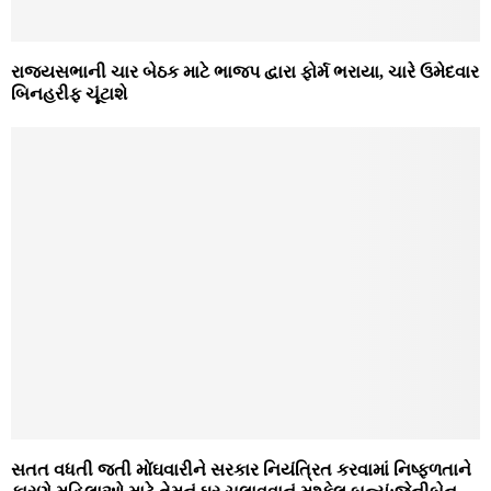
રાજ્યસભાની ચાર બેઠક માટે ભાજપ દ્વારા ફોર્મ ભરાયા, ચારે ઉમેદવાર
બિનહરીફ ચૂંટાશે
સતત વધતી જતી મોંઘવારીને સરકાર નિયંત્રિત કરવામાં નિષ્‍ફળતાને