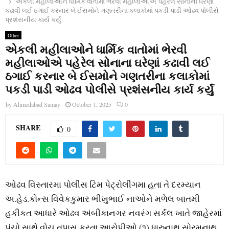
એકલી મહીલાઓને ધાર્મિક વાતોમાં ભેરવી મહીલાઓએ પહેરેલ સોનાના ઘરેણાં
કઢાવી લઈ ઠગાઈ કરનાર બે ઈસમોને ગણતરીના કલાકોમાં પકડી પાડી ઓઢવ પોલીસે
પ્રશંસનીય કાર્ય કર્યું
Other
એકલી મહીલાઓને ધાર્મિક વાતોમાં ભેરવી
મહીલાઓએ પહેરેલ સોનાના ઘરેણાં કઢાવી લઈ
ઠગાઈ કરનાર બે ઈસમોને ગણતરીના કલાકોમાં
પકડી પાડી ઓઢવ પોલીસે પ્રશંસનીય કાર્ય કર્યું
by
Ahmedabad Samay
October 1, 2025
0
SHARE
0
ઓઢવ વિસ્તારમા પોલીસ ટિમ પેટ્રોલીંગમા હતા તે દરમ્યાન
અ.હેડ.કોન્સ વિવેકકુમાર ભીખુભાઈ નાઓને મળેલ બાતમી
હકીકત આધારે ઓઢવ અંબીકાનગર નવરંગ સર્કલ ખાતે જાહેરમાં
પંચો સાથે વોચ તપાસ કરતા આરોપીઓ (૧) ધારુનાથ સોરમનાથ