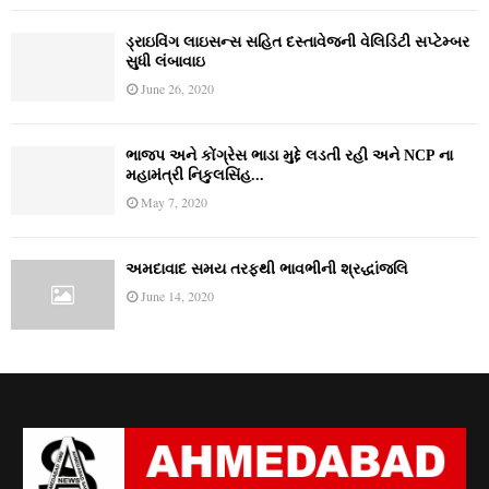
ડ્રાઇવિંગ લાઇસન્સ સહિત દસ્તાવેજની વેલિડિટી સપ્ટેમ્બર
સુધી લંબાવાઇ
June 26, 2020
ભાજપ અને કોંગ્રેસ ભાડા મુદ્દે લડતી રહી અને NCP ના
મહામંત્રી નિકુલસિંહ...
May 7, 2020
અમદાવાદ સમય તરફથી ભાવભીની શ્રદ્ધાંજલિ
June 14, 2020