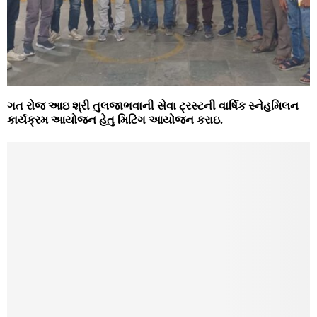
ગત રોજ આઇ શ્રી તુલજાભવાની સેવા ટ્રસ્ટની વાર્ષિક સ્નેહમિલન
કાર્યક્રમ આયોજન હેતુ મિટિંગ આયોજન કરાઇ.