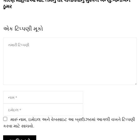
કારણે મહિલાઓ માટે તેમનું ઘર ચલાવવાનું મુશ્‍કેલ બન્‍યું:જેનીબેન
ઠુમર
એક ટિપ્પણી મૂકો
મારું નામ, ઇમેઇલ અને વેબસાઇટ આ બ્રાઉઝરમાં આગલી વખતે ટિપ્પણી
કરવા માટે સાચવો.