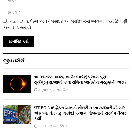
મારું નામ, ઇમેઇલ અને વેબસાઇટ આ બ્રાઉઝરમાં આગલી વખતે ટિપ્પણી
કરવા માટે સાચવો.
જીવનશૈલી
૧૨ ઓગસ્ટ, ૨૦૨૬ ના રોજ વર્ષનું પ્રથમ પૂર્ણ
સૂર્યગ્રહણ,જાણો ક્યાં રાશિના જાતકોને ગ્રહણની અસર
August 7, 2026
0
‘EPFO 3.0’ હેઠળ ખાનગી નોકરી કરતા કર્મચારીઓ માટે
એક અત્યંત મહત્વકાંક્ષી પેન્શન યોજનાનો રોડમેપ તૈયાર
કર્યો
July 18, 2026
0