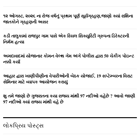
h
f
A
o
૧૨ ઓગસ્ટ, ૨૦૨૬ ના રોજ વર્ષનું પ્રથમ પૂર્ણ સૂર્યગ્રહણ,જાણો ક્યાં રાશિના
r
R
જાતકોને ગ્રહણની અસર
:
C
કડી તાલુકામાં રાજપુર ગામ પાસે એક રિયલ સિક્યુરિટી ગ્રુપના ડિરેક્ટરની
નિર્મમ હત્યા
H
અમદાવાદમાં યોજાનાર કોમન વેલ્‍થ ગેમ અંગે પોલીસ દ્વારા 50 ચેકીંગ પોઇન્‍ટ
નક્કી કર્યા
આહાર દ્વારા ખાણીપીણીના વેપારીઓની બેઠક યોજાઈ, 19 સપ્ટેમ્બરના વિરાટ
સેમિનાર માટે વ્યાપક આયોજન કરાયું
શુ તમે જાણો છે ગુજરાતના કયા રાજ્ય માંથી 97 નદીઓ વહેછે ? આવો જાણી
97 નદીઓ ક્યાં રાજ્ય માંથી વહે છે
લોકપ્રિય પોસ્ટ્સ