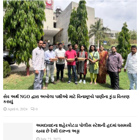
સેવ અર્થ NGO દ્વારા અબોલા પક્ષીઓ માટે વિનામૂલ્યે પાણીના કુંડા વિતરણ
કરાયું
April 6, 2024
0
અમદાવાદના શહેરકોટડા પોલીસ સ્ટેશની હદમાં ધસમસી
રહ્યા છે દેશી દારૂના અડ્ડા
July 23, 2023