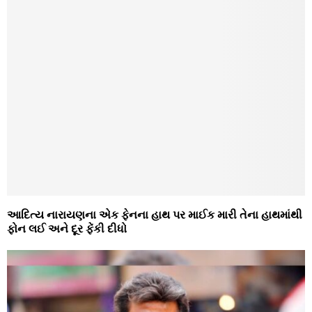
આદિત્ય નારાયણના એક ફેનના હાથ પર માઈક મારી તેના હાથમાંથી
ફોન લઈ અને દૂર ફેંકી દીધો