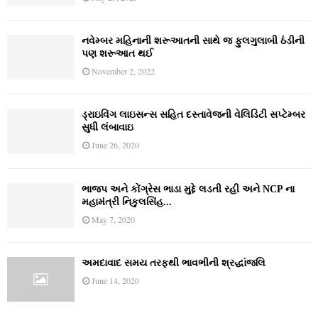
નવેમ્‍બર મહિનાની શરૂઆતની સાથે જ ફુલગુલાબી ઠંડીની
પણ શરૂઆત થઈ
November 2, 2022
ડ્રાઇવિંગ લાઇસન્સ સહિત દસ્તાવેજની વેલિડિટી સપ્ટેમ્બર
સુધી લંબાવાઇ
June 26, 2020
ભાજપ અને કોંગ્રેસ ભાડા મુદ્દે લડતી રહી અને NCP ના
મહામંત્રી નિકુલસિંહ...
May 7, 2020
અમદાવાદ સમય તરફથી ભાવભીની શ્રદ્ધાંજલિ
June 14, 2020