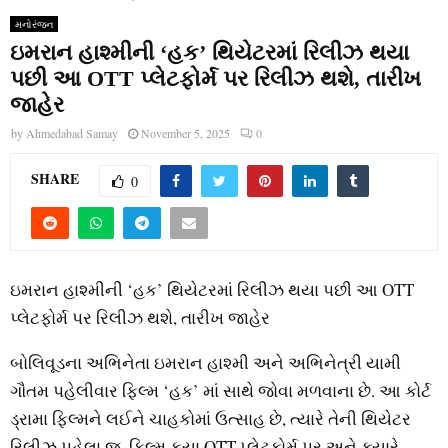
મનોરંજન
ઇમરાન હાશ્મીની ‘હક’ થિયેટરમાં રિલીઝ થયા
પછી આ OTT પ્લેટફોર્મ પર રિલીઝ થશે, તારીખ
જાહેર
by
Ahmedabad Samay
November 5, 2025
0
SHARE
0
ઇમરાન હાશ્મીની ‘હક’ થિયેટરમાં રિલીઝ થયા પછી આ OTT
પ્લેટફોર્મ પર રિલીઝ થશે, તારીખ જાહેર
બોલિવૂડના અભિનેતા ઇમરાન હાશ્મી અને અભિનેત્રી યામી
ગૌતમ પહેલીવાર ફિલ્મ ‘હક’ માં સાથે જોવા મળવાના છે. આ કોર્ટ
ડ્રામા ફિલ્મને લઈને ચાહકોમાં ઉત્સાહ છે, ત્યારે તેની થિયેટર
રિલીઝ પહેલા જ, ફિલ્મ કયા OTT પ્લેટફોર્મ પર અને ક્યારે