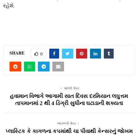
રહેશે.
SHARE
0
પાછલી પોસ્ટ
હવામાન વિભાગે આગામી સાત દિવસ દરમિયાન લઘુત્તમ
તાપમાનમાં 2 થી 4 ડિગ્રી સુધીના ઘટાડાની શક્યતા
આગળની પોસ્ટ
પ્લાસ્ટિક કે કાગળના કપમાંથી ચા પીવાથી કેન્સરનું જોખમ