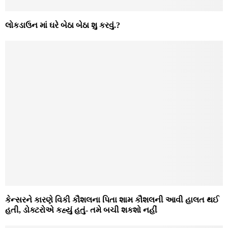
લોકડાઉન માં ઘરે બેઠા બેઠા શુ કરવું.?
કેન્સરને કારણે વિકી કૌશલના પિતા શામ કૌશલની આવી હાલત થઈ
હતી, ડોક્ટરોએ કહ્યું હતું- તમે બચી શકશો નહીં