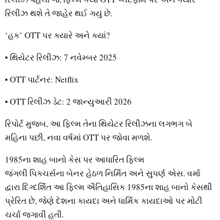
રિલીઝ થશે તે જાહેર થઈ ગયું છે.
‘હક’ OTT પર ક્યારે અને ક્યાં?
• થિયેટર રિલીઝ: 7 નવેમ્બર 2025
• OTT પાર્ટનર: Netflix
• OTT રિલીઝ ડેટ: 2 જાન્યુઆરી 2026
રિપોર્ટ મુજબ, આ ફિલ્મ તેના થિયેટર રિલીઝના લગભગ બે
મહિના પછી, નવા વર્ષમાં OTT પર જોવા મળશે.
1985ના શાહ બાનો કેસ પર આધારિત ફિલ્મ
જંગલી પિક્ચર્સના બેનર હેઠળ નિર્મિત અને સુપર્ણ એસ. વર્મા
દ્વારા દિગ્દર્શિત આ ફિલ્મ ઐતિહાસિક 1985ના શાહ બાનો કેસથી
પ્રેરિત છે, જેણે દેશના કાયદા અને ધાર્મિક કાયદાઓ પર મોટી
ચર્ચા જગાવી હતી.