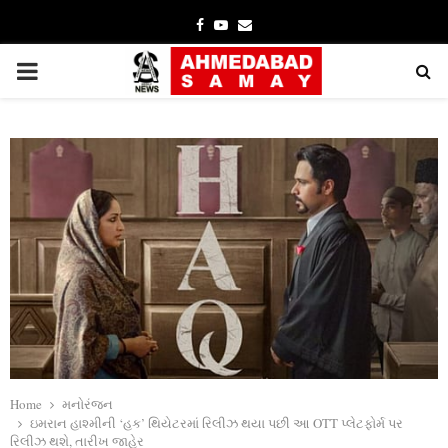
Facebook
Youtube
Email
PRIMARY
MENU
Home
મનોરંજન
ઇમરાન હાશ્મીની ‘હક’ થિયેટરમાં રિલીઝ થયા પછી આ OTT પ્લેટફોર્મ પર
રિલીઝ થશે, તારીખ જાહેર