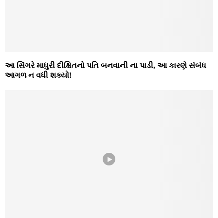
આ સિંગરે માધુરી દીક્ષિતનો પતિ બનવાની ના પાડી, આ કારણે સંબંધ
આગળ ન વધી શક્યો!