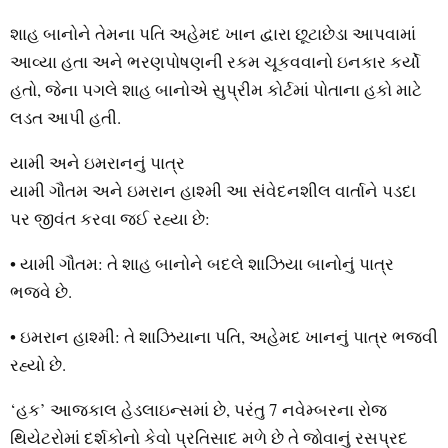
શાહ બાનોને તેમના પતિ અહેમદ ખાન દ્વારા છૂટાછેડા આપવામાં
આવ્યા હતા અને ભરણપોષણની રકમ ચૂકવવાનો ઇનકાર કર્યો
હતો, જેના પગલે શાહ બાનોએ સુપ્રીમ કોર્ટમાં પોતાના હકો માટે
લડત આપી હતી.
યામી અને ઇમરાનનું પાત્ર
યામી ગૌતમ અને ઇમરાન હાશ્મી આ સંવેદનશીલ વાર્તાને પડદા
પર જીવંત કરવા જઈ રહ્યા છે:
• યામી ગૌતમ: તે શાહ બાનોને બદલે શાઝિયા બાનોનું પાત્ર
ભજવે છે.
• ઇમરાન હાશ્મી: તે શાઝિયાના પતિ, અહેમદ ખાનનું પાત્ર ભજવી
રહ્યો છે.
‘હક’ આજકાલ હેડલાઇન્સમાં છે, પરંતુ 7 નવેમ્બરના રોજ
થિયેટરોમાં દર્શકોનો કેવો પ્રતિસાદ મળે છે તે જોવાનું રસપ્રદ