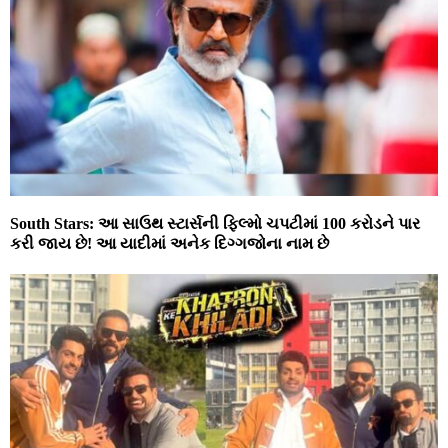
South Stars: આ સાઉથ સ્ટાર્સની ફિલ્મો ચપટીમાં 100 કરોડને પાર
કરી જાય છે! આ યાદીમાં અનેક દિગ્ગજોના નામ છે