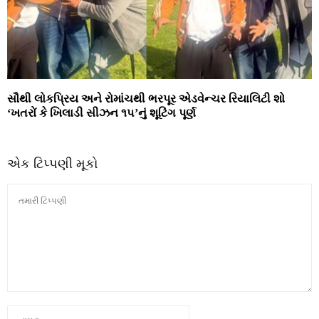
સૌથી લોકપ્રિય અને રોમાંચથી ભરપૂર એડવેન્ચર રિયાલિટી શો
‘ખતરોં કે ખિલાડી સીઝન ૧૫’નું શૂટિંગ પૂર્ણ
એક ટિપ્પણી મૂકો