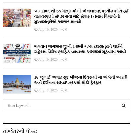
અમદાવાદની રથયાત્રા કોમી એખલાસનું પ્રતીક શાંતિપૂર્ણ
વાતાવરણમાં સંપન્ન થવા માટે સેવારત તમામ વિભાગોનો
મુખ્યમંત્રીએ આભાર માન્યો
July 16, 2026
0
ભગવાન જગન્નાથજીની 149મી ભવ્ય રથયાત્રાને લઈને
શહેરમાં વિશેષ ટ્રાફિક વ્યવસ્થા અમલમાં મૂકવામાં આવી
July 16, 2026
0
16 જુલાઈ અષાઢ સુદ બીજના દિવસથી મા અંબેની આરતી
અને દર્શનના સમયપત્રકમાં મોટો ફેરફાર
July 13, 2026
0
S
e
a
S
r
c
E
તાજેતરની પોસ્ટ