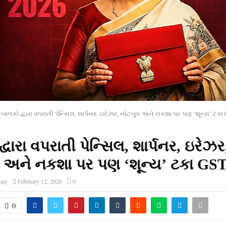
બાળકો દ્વારા વપરાતી પેન્સિલ, શાર્પનર, ઇરેઝર, નોટબુક અને નકશા પર પણ ‘શૂન્ય’ ટકા
્વારા વપરાતી પેન્સિલ, શાર્પનર, ઇરેઝર
 અને નકશા પર પણ ‘શૂન્ય’ ટકા GS
may
February 12, 2026
0
0