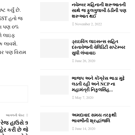
નવેમ્‍બર મહિનાની શરૂઆતની
કર્યું છે.
સાથે જ ફુલગુલાબી ઠંડીની પણ
શરૂઆત થઈ
 GST હતો જ
November 2, 2022
િંગ પણ ૦%
ને લાઇફ
ડ્રાઇવિંગ લાઇસન્સ સહિત
તક લાવશે.
દસ્તાવેજની વેલિડિટી સપ્ટેમ્બર
પર પણ વિરામ
સુધી લંબાવાઇ
June 26, 2020
ભાજપ અને કોંગ્રેસ ભાડા મુદ્દે
લડતી રહી અને NCP ના
મહામંત્રી નિકુલસિંહ...
May 7, 2020
અમદાવાદ સમય તરફથી
આગળની પોસ્ટ
ભાવભીની શ્રદ્ધાંજલિ
રેજ હાઉસે 9
June 14, 2020
ેર કરી છે જે