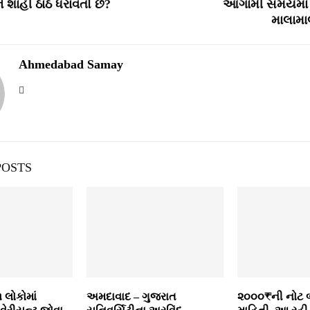
ે શાહી ઠાઠ ધરાવતો છે?
આગામી સમયમાં 
માલામા
Ahmedabad Samay
POSTS
૧ લોકોમાં
અમદાવાદ – ગુજરાત
૨૦૦૦₹ની નોટ બ