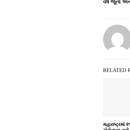
વર્ષ જૂનો અન
RELATED 
મહારાષ્ટ્રમાં ૨