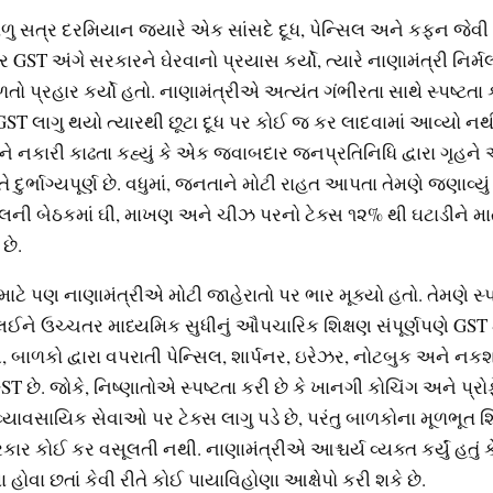
ળુ સત્ર દરમિયાન જ્યારે એક સાંસદે દૂધ, પેન્સિલ અને કફન જેવી
 GST અંગે સરકારને ઘેરવાનો પ્રયાસ કર્યો, ત્યારે નાણામંત્રી નિર્
તો પ્રહાર કર્યો હતો. નાણામંત્રીએ અત્યંત ગંભીરતા સાથે સ્પષ્ટતા ક
GST લાગુ થયો ત્યારથી છૂટા દૂધ પર કોઈ જ કર લાદવામાં આવ્યો નથી
ને નકારી કાઢતા કહ્યું કે એક જવાબદાર જનપ્રતિનિધિ દ્વારા ગૃહને 
ું તે દુર્ભાગ્યપૂર્ણ છે. વધુમાં, જનતાને મોટી રાહત આપતા તેમણે જણાવ્ય
લની બેઠકમાં ઘી, માખણ અને ચીઝ પરનો ટેક્સ ૧૨% થી ઘટાડીને મા
 છે.
ટે પણ નાણામંત્રીએ મોટી જાહેરાતો પર ભાર મૂક્યો હતો. તેમણે સ્પષ્ટ
 લઈને ઉચ્ચતર માધ્યમિક સુધીનું ઔપચારિક શિક્ષણ સંપૂર્ણપણે GST મ
, બાળકો દ્વારા વપરાતી પેન્સિલ, શાર્પનર, ઇરેઝર, નોટબુક અને ન
GST છે. જોકે, નિષ્ણાતોએ સ્પષ્ટતા કરી છે કે ખાનગી કોચિંગ અને પ્
ી વ્યાવસાયિક સેવાઓ પર ટેક્સ લાગુ પડે છે, પરંતુ બાળકોના મૂળભૂત શ
ાર કોઈ કર વસૂલતી નથી. નાણામંત્રીએ આશ્ચર્ય વ્યક્ત કર્યું હતું
થા હોવા છતાં કેવી રીતે કોઈ પાયાવિહોણા આક્ષેપો કરી શકે છે.