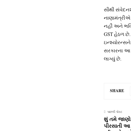
સૌથી સંવેદનશી
નાણામંત્રીએ 
નહીં અને ભવિ
GST હેઠળ છે.
ઇન્શ્યોરન્સન
સરકારના આ 
લાગ્યું છે.
SHARE
પાછલી પોસ્ટ
શું તમે જાણો
પીરસાતી આ 