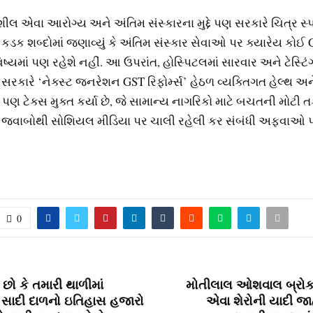
લ એવા આરોગ્ય અને અંતિમ સંસ્કારના મુદ્દે પણ સરકારે ચિત્ર સ્પષ્ટ 
કડક શબ્દોમાં જણાવ્યું કે અંતિમ સંસ્કાર સેવાઓ પર ક્યારેય કોઈ
ષ્યમાં પણ રહેશે નહીં. આ ઉપરાંત, હોસ્પિટલમાં સારવાર અને ટેસ્ટ
 સરકારે ‘નેક્સ્ટ જનરેશન GST રિફોર્મ્સ’ હેઠળ વ્યક્તિગત હેલ્થ અ
ે પણ ટેક્સ મુક્ત કર્યા છે, જે સામાન્ય નાગરિકો માટે બચતની મોટી 
જવાબોથી સોશિયલ મીડિયા પર ચાલી રહેલી કર સંબંધી અફવાઓ 
0
 છો કે તમારી થાળીમાં
મોતીલાલ ઓશવાલ બ્રોક
સાદી દાળનો ઇતિહાસ હજારો
એવા શેરોની યાદી જાહ