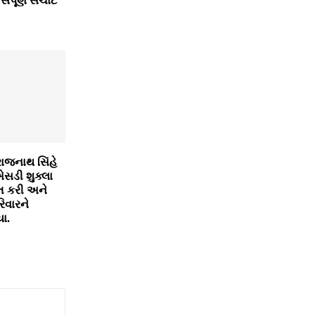
સંપૂર્ણ સચોટ
રાજનાથ સિંહે
એસડી શુક્લા
ત કરી અને
િવારને
ા.