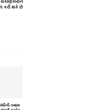
રોકાણકારોને
લ કરી શકે છે
ંધીની તમામ