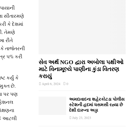
 પાયાની
મલા સીતારમણે
રી કે દેશમાં
. તેમણે
આ રીતે
ું કે તાજેતરની
ત્ર ૫% કરી
સેવ અર્થ NGO દ્વારા અબોલા પક્ષીઓ
માટે વિનામૂલ્યે પાણીના કુંડા વિતરણ
કરાયું
 કર્યું કે
April 6, 2024
0
ુક્ત છે.
કશા પર પણ
અમદાવાદના શહેરકોટડા પોલીસ
રોફેશનલ
સ્ટેશની હદમાં ધસમસી રહ્યા છે
િક્ષણના
દેશી દારૂના અડ્ડા
 કે આટલી
July 23, 2023