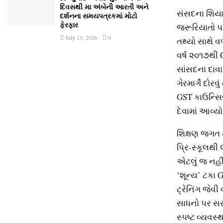
દિવસથી મા અંબેની આરતી અને
સંસદના શિયા
દર્શનના સમયપત્રકમાં મોટો
જરૂરિયાતો પર
ફેરફાર
July 13, 2026
0
તથ્યો સાથે વળ
વર્ષ ૨૦૧૭થી 
સાંસદના દાવા
ગેરમાર્ગે દોરવ
GST કાઉન્સિ
દેવામાં આવ્યો
શિક્ષણ જગત મા
પ્રિ-સ્કૂલથી
એટલું જ નહીં
‘શૂન્ય’ ટકા 
ટ્રેનિંગ જેવ
સાધનો પર સરક
સ્પષ્ટ વ્યવસ્