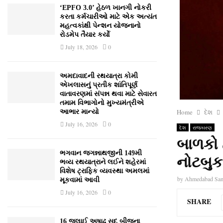
‘EPFO 3.0’ હેઠળ ખાનગી નોકરી
કરતા કર્મચારીઓ માટે એક અત્યંત
મહત્વકાંક્ષી પેન્શન યોજનાનો
રોડમેપ તૈયાર કર્યો
July 18, 2026
0
અમદાવાદની રથયાત્રા કોમી
એખલાસનું પ્રતીક શાંતિપૂર્ણ
વાતાવરણમાં સંપન્ન થવા માટે સેવારત
તમામ વિભાગોનો મુખ્યમંત્રીએ
Home
દેશ
આભાર માન્યો
July 16, 2026
0
દેશ
રાજકારણ
બાળકો દ
ભગવાન જગન્નાથજીની 149મી
નોટબુક
ભવ્ય રથયાત્રાને લઈને શહેરમાં
વિશેષ ટ્રાફિક વ્યવસ્થા અમલમાં
by
Ahmedabad Sa
મૂકવામાં આવી
July 16, 2026
0
SHARE
16 જુલાઈ અષાઢ સુદ બીજના