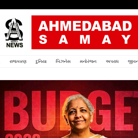
ર
રાજકારણ
દુનિયા
બિઝનેસ
મનોરંજન
અપરાધ
જીવન