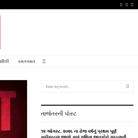
Faceboo
Youtu
Em
શૈલી
રમતગમત
S
e
a
S
r
c
E
તાજેતરની પોસ્ટ
h
f
A
o
૧૨ ઓગસ્ટ, ૨૦૨૬ ના રોજ વર્ષનું પ્રથમ પૂર્ણ
r
R
સૂર્યગ્રહણ,જાણો ક્યાં રાશિના જાતકોને ગ્રહણની