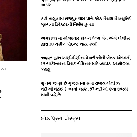
:
અસર
C
કડી તાલુકામાં રાજપુર ગામ પાસે એક રિયલ સિક્યુરિટી
H
ગ્રુપના ડિરેક્ટરની નિર્મમ હત્યા
અમદાવાદમાં યોજાનાર કોમન વેલ્‍થ ગેમ અંગે પોલીસ
દ્વારા 50 ચેકીંગ પોઇન્‍ટ નક્કી કર્યા
આહાર દ્વારા ખાણીપીણીના વેપારીઓની બેઠક યોજાઈ,
19 સપ્ટેમ્બરના વિરાટ સેમિનાર માટે વ્યાપક આયોજન
 GST
કરાયું
શુ તમે જાણો છે ગુજરાતના કયા રાજ્ય માંથી 97
,
નદીઓ વહેછે ? આવો જાણી 97 નદીઓ ક્યાં રાજ્ય
માંથી વહે છે
T
લોકપ્રિય પોસ્ટ્સ