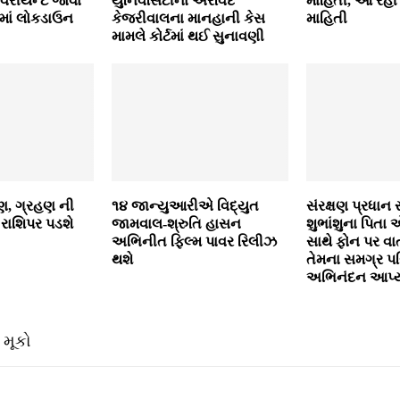
વેરીયન્ટ જોવા
યુનિવર્સિટીના અરવિંદ
માહિતી, આ રહી 
માં લોકડાઉન
કેજરીવાલના માનહાની કેસ
માહિતી
મામલે કોર્ટમાં થઈ સુનાવણી
હણ, ગ્રહણ ની
૧૪ જાન્યુઆરીએ વિદ્યુત
સંરક્ષણ પ્રધાન 
રાશિપર પડશે
જામવાલ-શ્રુતિ હાસન
શુભાંશુના પિતા 
અભિનીત ફિલ્મ પાવર રિલીઝ
સાથે ફોન પર વા
થશે
તેમના સમગ્ર પર
અભિનંદન આપ્ય
 મૂકો