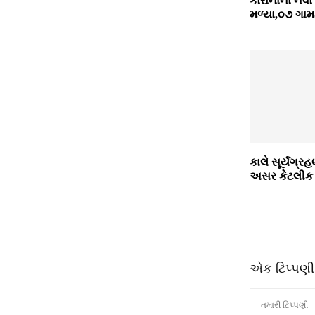
કોરોનાના નવો 
મળ્યા,૦૭ ગામ
કાલે સૂર્યગ્ર
અસર કેટલીક 
એક ટિપ્પણી