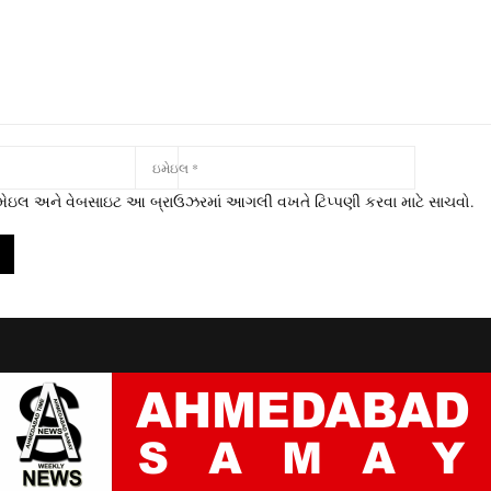
 ઇમેઇલ અને વેબસાઇટ આ બ્રાઉઝરમાં આગલી વખતે ટિપ્પણી કરવા માટે સાચવો.