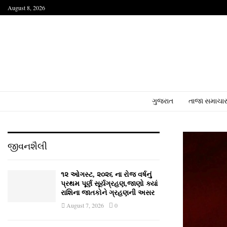
August 8, 2026
ગુજરાત
તાજા સમાચા
જીવનશૈલી
૧૨ ઓગસ્ટ, ૨૦૨૬ ના રોજ વર્ષનું
પ્રથમ પૂર્ણ સૂર્યગ્રહણ,જાણો ક્યાં
રાશિના જાતકોને ગ્રહણની અસર
August 7, 2026
0