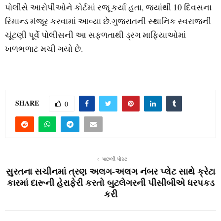
પોલીસે આરોપીઓને કોર્ટમાં રજૂ કર્યા હતા, જ્યાંથી 10 દિવસના
રિમાન્ડ મંજૂર કરવામાં આવ્યા છે.ગુજરાતની સ્થાનિક સ્વરાજની
ચૂંટણી પૂર્વે પોલીસની આ સફળતાથી ડ્રગ માફિયાઓમાં
ખળભળાટ મચી ગયો છે.
SHARE
0
પાછલી પોસ્ટ
સુરતના સચીનમાં ત્રણ અલગ-અલગ નંબર પ્લેટ સાથે ક્રેટા
કારમાં દારૂની હેરાફેરી કરતો બુટલેગરની પીસીબીએ ધરપકડ
કરી