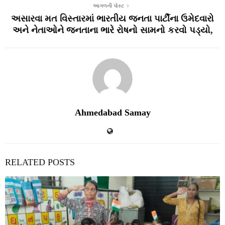
આગળની પોસ્ટ
અસારવા મત વિસ્તારમાં ભારતીય જનતા પાર્ટીના ઉમેદવારો
અને નેતાઓને જનતાના ભારે રોષનો સામનો કરવો પડ્યો,
Ahmedabad Samay
RELATED POSTS