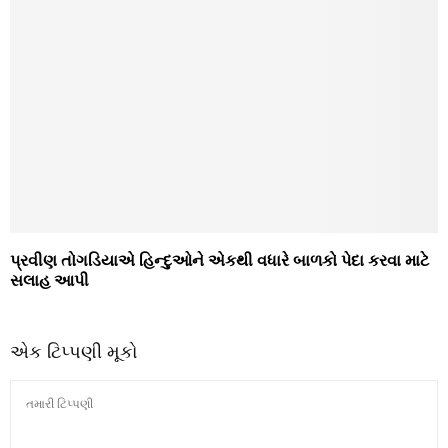
પ્રવીણ તોગડિયાએ હિન્દુઓને એકથી વધારે બાળકો પેદા કરવા માટે
સલાહ આપી
એક ટિપ્પણી મૂકો