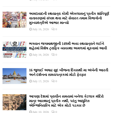
અમદાવાદની રથયાત્રા કોમી એખલાસનું પ્રતીક શાંતિપૂર્ણ
વાતાવરણમાં સંપન્ન થવા માટે સેવારત તમામ વિભાગોનો
મુખ્યમંત્રીએ આભાર માન્યો
July 16, 2026
0
ભગવાન જગન્નાથજીની 149મી ભવ્ય રથયાત્રાને લઈને
શહેરમાં વિશેષ ટ્રાફિક વ્યવસ્થા અમલમાં મૂકવામાં આવી
July 16, 2026
0
16 જુલાઈ અષાઢ સુદ બીજના દિવસથી મા અંબેની આરતી
અને દર્શનના સમયપત્રકમાં મોટો ફેરફાર
July 13, 2026
0
આપણા દેશમાં પ્રાચીન સમયમાં બનેલા કેટલાક મંદિરો
માત્ર આસ્થાનું પ્રતીક નથી, પરંતુ આધુનિક
એન્જિનિયરિંગ માટે એક મોટો પડકાર છે
July 10, 2026
0