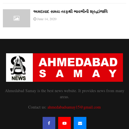
અમદાવાદ સમય તરફથી ભાવભીની શ્રદ્ધાંજલિ
June 14, 2020
Ahmedabad Samay is the best news website. It provides news from many
areas.
Contact us:
ahmedabadsamay15@gmail.com