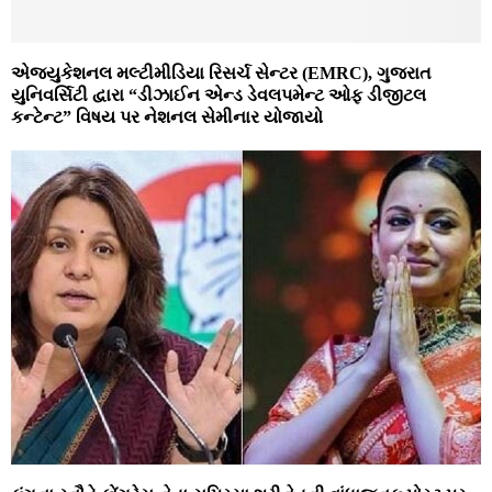
એજ્યુકેશનલ મલ્ટીમીડિયા રિસર્ચ સેન્ટર (EMRC), ગુજરાત
યુનિવર્સિટી દ્વારા “ડીઝાઈન એન્ડ ડેવલપમેન્ટ ઓફ ડીજીટલ
કન્ટેન્ટ” વિષય પર નેશનલ સેમીનાર યોજાયો