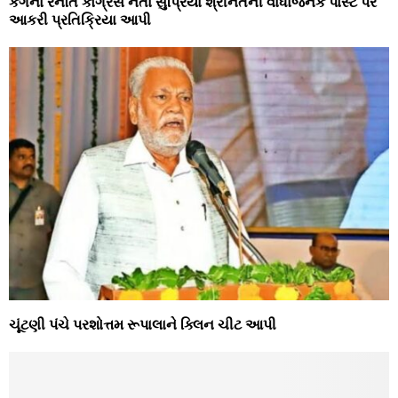
કંગના રનૌતે કોંગ્રેસ નેતા સુપ્રિયા શ્રીનેતની વાંધાજનક પોસ્ટ પર
આકરી પ્રતિક્રિયા આપી
ચૂંટણી પંચે પરશોત્તમ રૂપાલાને ક્‍લિન ચીટ આપી