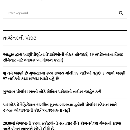
S
e
a
S
r
c
E
તાજેતરની પોસ્ટ
h
f
A
o
આહાર દ્વારા ખાણીપીણીના વેપારીઓની બેઠક યોજાઈ, 19 સપ્ટેમ્બરના વિરાટ
r
R
સેમિનાર માટે વ્યાપક આયોજન કરાયું
:
C
શુ તમે જાણો છે ગુજરાતના કયા રાજ્ય માંથી 97 નદીઓ વહેછે ? આવો જાણી
97 નદીઓ ક્યાં રાજ્ય માંથી વહે છે
H
ગુજરાત પોલીસ ભરતી બોર્ડે લેખિત પરીક્ષાની તારીખ જાહેર કરી
પાસપોર્ટ વેરિફિકેશન સંબંધિત મુખ્ય બાબતમાં હવેથી પોલીસ સ્ટેશન ખાતે
રૂબરૂ બોલાવવાની કોઈ આવશ્યકતા નહીં
2030માં મેજબાની કરવા સ્કોટલેન્ડે સત્તાવાર રીતે કોમનવેલ્થ ગેમ્સનો ધ્વજ
અને બેટન ભારતને સોંપી દીધો છે.