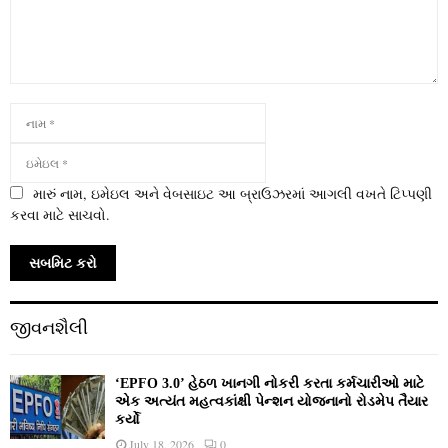
મારું નામ, ઇમેઇલ અને વેબસાઇટ આ બ્રાઉઝરમાં આગલી વખતે ટિપ્પણી
કરવા માટે સાચવો.
જીવનશૈલી
‘EPFO 3.0’ હેઠળ ખાનગી નોકરી કરતા કર્મચારીઓ માટે
એક અત્યંત મહત્વકાંક્ષી પેન્શન યોજનાનો રોડમેપ તૈયાર
કર્યો
July 18, 2026
0