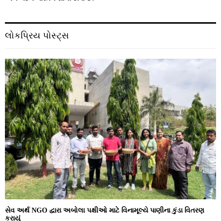
લોકપ્રિય પોસ્ટ્સ
સેવ અર્થ NGO દ્વારા અબોલા પક્ષીઓ માટે વિનામૂલ્યે પાણીના કુંડા વિતરણ
કરાયું