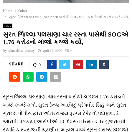
Home
Other
સુરત જિલ્લા પલસાણા ચાર રસ્તા પાસેથી SOGએ 1.76 કરોડનો ગાંજો કબ્જે કર્યો,
Other
સુરત જિલ્લા પલસાણા ચાર રસ્તા પાસેથી SOGએ
1.76 કરોડનો ગાંજો કબ્જે કર્યો,
by
Ahmedabad Samay
April 17, 2026
0
SHARE
0
સુરત જિલ્લા પલસાણા ચાર રસ્તા પાસેથી SOGએ 1.76 કરોડનો
ગાંજો કબ્જે કર્યો, સુરત રેન્જ આઈજી પ્રેમવીર સિંહ અને સુરત
ગ્રામ્ય પોલીસ દ્વારા આંતરરાજ્ય ડ્રગ્સ રેકેટનો પર્દાફાશ, 2
આરોપી પકડાયા,આરોપીઓ 10 દિવસના રિમાન્ડ પર ગુજરાતમાં
સ્થાનિક સ્વરાજની ચૂંટણીના માહોલ વચ્ચે સુરત ગ્રામ્ય SOGએ