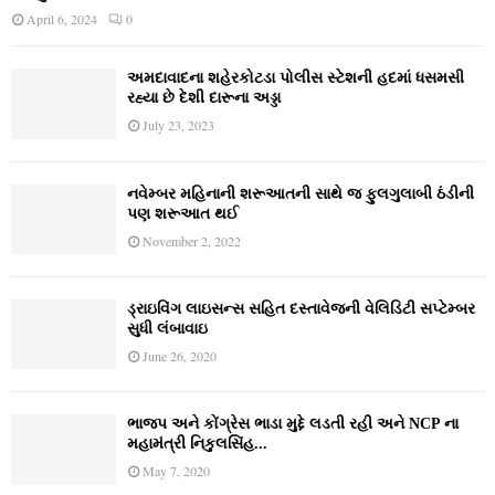
April 6, 2024
0
અમદાવાદના શહેરકોટડા પોલીસ સ્ટેશની હદમાં ધસમસી
રહ્યા છે દેશી દારૂના અડ્ડા
July 23, 2023
નવેમ્‍બર મહિનાની શરૂઆતની સાથે જ ફુલગુલાબી ઠંડીની
પણ શરૂઆત થઈ
November 2, 2022
ડ્રાઇવિંગ લાઇસન્સ સહિત દસ્તાવેજની વેલિડિટી સપ્ટેમ્બર
સુધી લંબાવાઇ
June 26, 2020
ભાજપ અને કોંગ્રેસ ભાડા મુદ્દે લડતી રહી અને NCP ના
મહામંત્રી નિકુલસિંહ...
May 7, 2020