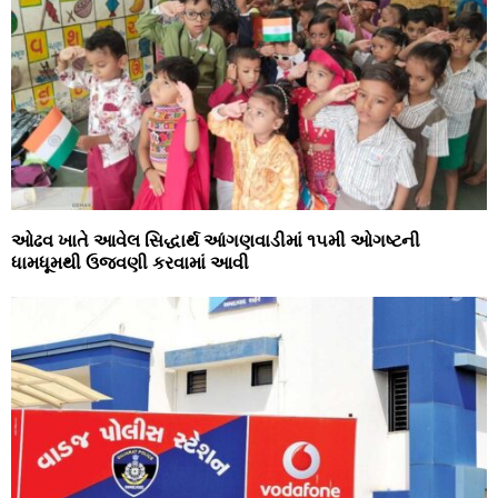
ઓઢવ ખાતે આવેલ સિદ્ધાર્થ આંગણવાડીમાં ૧૫મી ઓગષ્ટની
ધામધૂમથી ઉજવણી કરવામાં આવી