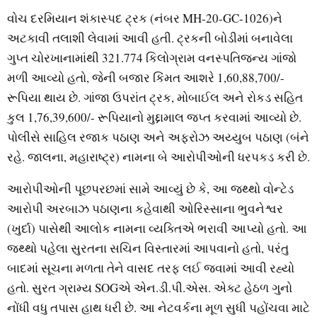
વોચ દરમિયાન શંકાસ્પદ ટ્રક (નંબર MH-20-GC-1026)ને
અટકાવી તલાશી લેવામાં આવી હતી. ટ્રકની બોડીમાં બનાવેલા
ગુપ્ત ચોરખાનામાંથી 321.774 કિલોગ્રામ વનસ્પતિજન્ય ગાંજો
મળી આવ્યો હતો, જેની બજાર કિંમત આશરે 1,60,88,700/-
રૂપિયા થાય છે. ગાંજા ઉપરાંત ટ્રક, મોબાઈલ અને રોકડ સહિત
કુલ 1,76,39,600/- રૂપિયાનો મુદ્દામાલ જપ્ત કરવામાં આવ્યો છે.
પોલીસે સાહિલ રજાક પઠાણ અને અફરોઝ અય્યુબ પઠાણ (બંને
રહે. જાલના, મહારાષ્ટ્ર) નામના બે આરોપીઓની ધરપકડ કરી છે.
આરોપીઓની પૂછપરછમાં સામે આવ્યું છે કે, આ જથ્થો વોન્ટેડ
આરોપી અરબાઝ પઠાણના કહેવાથી ઓરિસ્સાના ભુવનેશ્વર
(ખુર્દા) પાસેથી આલોક નામના વ્યક્તિએ ભરાવી આપ્યો હતો. આ
જથ્થો પહેલા સુરતના સચિન વિસ્તારમાં આપવાનો હતો, પરંતુ
બાદમાં સૂચના મળતા તેને વાસદ તરફ લઈ જવામાં આવી રહ્યો
હતો. સુરત ગ્રામ્ય SOGએ એન.ડી.પી.એસ. એક્ટ હેઠળ ગુનો
નોંધી વધુ તપાસ હાથ ધરી છે. આ નેટવર્કના મૂળ સુધી પહોંચવા માટે