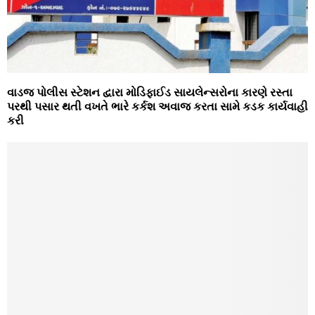
વાડજ પોલીસ સ્ટેશન દ્વારા મોડિફાઈડ સાયલેન્સરોના કારણે રસ્તા
પરથી પસાર થતી વખતે ભારે કર્કશ અવાજ કરતા સામે કડક કાર્યવાહી
કરી