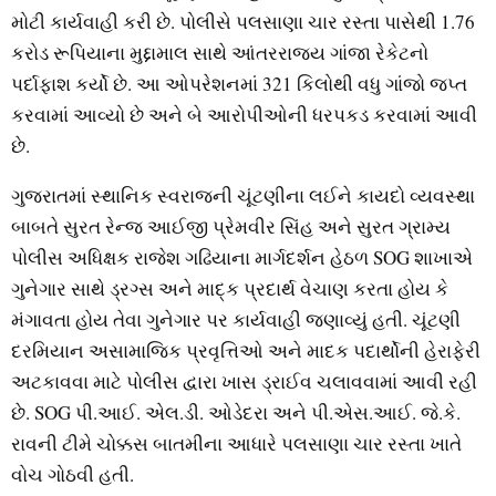
મોટી કાર્યવાહી કરી છે. પોલીસે પલસાણા ચાર રસ્તા પાસેથી 1.76
કરોડ રૂપિયાના મુદ્દામાલ સાથે આંતરરાજ્ય ગાંજા રેકેટનો
પર્દાફાશ કર્યો છે. આ ઓપરેશનમાં 321 કિલોથી વધુ ગાંજો જપ્ત
કરવામાં આવ્યો છે અને બે આરોપીઓની ધરપકડ કરવામાં આવી
છે.
ગુજરાતમાં સ્થાનિક સ્વરાજની ચૂંટણીના લઈને કાયદો વ્યવસ્થા
બાબતે સુરત રેન્જ આઈજી પ્રેમવીર સિંહ અને સુરત ગ્રામ્ય
પોલીસ અધિક્ષક રાજેશ ગઢિયાના માર્ગદર્શન હેઠળ SOG શાખાએ
ગુનેગાર સાથે ડ્રગ્સ અને માદ્ક પ્રદાર્થ વેચાણ કરતા હોય કે
મંગાવતા હોય તેવા ગુનેગાર પર કાર્યવાહી જણાવ્યું હતી. ચૂંટણી
દરમિયાન અસામાજિક પ્રવૃત્તિઓ અને માદક પદાર્થોની હેરાફેરી
અટકાવવા માટે પોલીસ દ્વારા ખાસ ડ્રાઈવ ચલાવવામાં આવી રહી
છે. SOG પી.આઈ. એલ.ડી. ઓડેદરા અને પી.એસ.આઈ. જે.કે.
રાવની ટીમે ચોક્કસ બાતમીના આધારે પલસાણા ચાર રસ્તા ખાતે
વોચ ગોઠવી હતી.