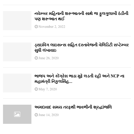
નવેમ્‍બર મહિનાની શરૂઆતની સાથે જ ફુલગુલાબી ઠંડીની
પણ શરૂઆત થઈ
November 2, 2022
ડ્રાઇવિંગ લાઇસન્સ સહિત દસ્તાવેજની વેલિડિટી સપ્ટેમ્બર
સુધી લંબાવાઇ
June 26, 2020
ભાજપ અને કોંગ્રેસ ભાડા મુદ્દે લડતી રહી અને NCP ના
મહામંત્રી નિકુલસિંહ...
May 7, 2020
અમદાવાદ સમય તરફથી ભાવભીની શ્રદ્ધાંજલિ
June 14, 2020