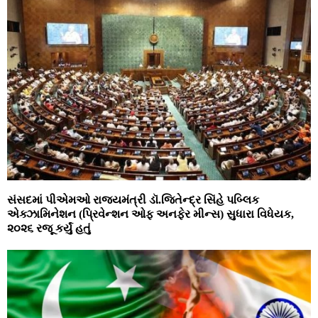
સંસદમાં પીએમઓ રાજ્‍યમંત્રી ડૉ.જિતેન્‍દ્ર સિંહે પબ્‍લિક
એક્‍ઝામિનેશન (પ્રિવેન્‍શન ઓફ અનફેર મીન્‍સ) સુધારા વિધેયક,
૨૦૨૬ રજૂ કર્યું હતું