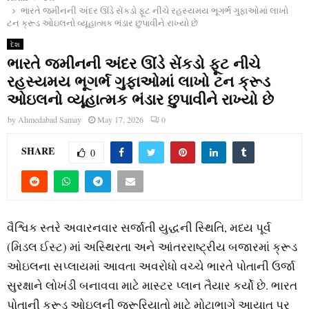
ભારતે જમીનની અંદર ઊંડે સેંકડો ફૂટ નીચે રહસ્યમય ભૂગર્ભ ગુફાઓમાં લાખો
ટન ક્રૂડ ઓઇલનો વ્યૂહાત્મક ભંડાર છુપાવીને રાખ્યો છે
દેશ
ભારતે જમીનની અંદર ઊંડે સેંકડો ફૂટ નીચે
રહસ્યમય ભૂગર્ભ ગુફાઓમાં લાખો ટન ક્રૂડ
ઓઇલનો વ્યૂહાત્મક ભંડાર છુપાવીને રાખ્યો છે
by
Ahmedabad Samay
May 17, 2026
0
SHARE
0
વૈશ્વિક સ્તરે અવારનવાર સર્જાતી યુદ્ધની સ્થિતિ, મધ્ય પૂર્વ
(મિડલ ઈસ્ટ) માં અસ્થિરતા અને આંતરરાષ્ટ્રીય બજારમાં ક્રૂડ
ઓઇલના સપ્લાયમાં આવતા અવરોધો વચ્ચે ભારતે પોતાની ઉર્જા
સુરક્ષાને લોખંડી બનાવવા માટે માસ્ટર પ્લાન તૈયાર કર્યો છે. ભારત
પોતાની ક્રૂડ ઓઇલની જરૂરિયાતો માટે મોટાભાગે આયાત પર