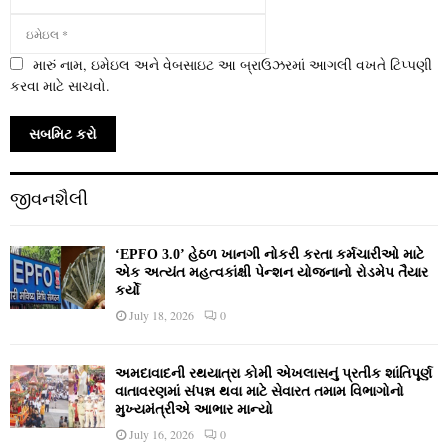
મારું નામ, ઇમેઇલ અને વેબસાઇટ આ બ્રાઉઝરમાં આગલી વખતે ટિપ્પણી
કરવા માટે સાચવો.
જીવનશૈલી
‘EPFO 3.0’ હેઠળ ખાનગી નોકરી કરતા કર્મચારીઓ માટે
એક અત્યંત મહત્વકાંક્ષી પેન્શન યોજનાનો રોડમેપ તૈયાર
કર્યો
July 18, 2026
0
અમદાવાદની રથયાત્રા કોમી એખલાસનું પ્રતીક શાંતિપૂર્ણ
વાતાવરણમાં સંપન્ન થવા માટે સેવારત તમામ વિભાગોનો
મુખ્યમંત્રીએ આભાર માન્યો
July 16, 2026
0