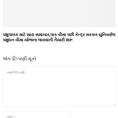
પશુપાલક માટે સારા સમાચાર,પાક વીમા પછી કેન્‍દ્ર સરકાર યુનિવર્સલ
પશુધન વીમા યોજના લાવવાની તૈયારી શરૂ
એક ટિપ્પણી મૂકો