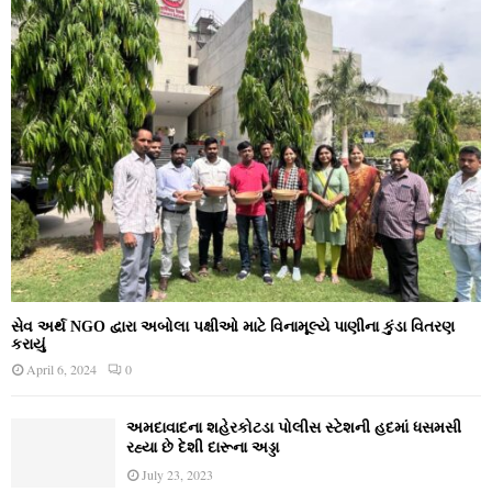
સેવ અર્થ NGO દ્વારા અબોલા પક્ષીઓ માટે વિનામૂલ્યે પાણીના કુંડા વિતરણ
કરાયું
April 6, 2024
0
અમદાવાદના શહેરકોટડા પોલીસ સ્ટેશની હદમાં ધસમસી
રહ્યા છે દેશી દારૂના અડ્ડા
July 23, 2023