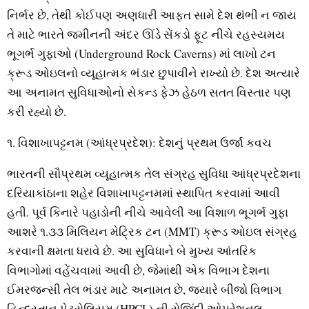
નિર્ભર છે, તેથી કોઈપણ અણધારી આફત સામે દેશ થંભી ન જાય
તે માટે ભારતે જમીનની અંદર ઊંડે સેંકડો ફૂટ નીચે રહસ્યમય
ભૂગર્ભ ગુફાઓ (Underground Rock Caverns) માં લાખો ટન
ક્રૂડ ઓઇલનો વ્યૂહાત્મક ભંડાર છુપાવીને રાખ્યો છે. દેશ અત્યારે
આ અનામત સુવિધાઓનો સેકન્ડ ફેઝ હેઠળ સતત વિસ્તાર પણ
કરી રહ્યો છે.
૧. વિશાખાપટ્ટનમ (આંધ્રપ્રદેશ): દેશનું પ્રથમ ઉર્જા કવચ
ભારતની સૌપ્રથમ વ્યૂહાત્મક તેલ સંગ્રહ સુવિધા આંધ્રપ્રદેશના
દરિયાકાંઠાના શહેર વિશાખાપટ્ટનમમાં સ્થાપિત કરવામાં આવી
હતી. પૂર્વ કિનારે પહાડોની નીચે આવેલી આ વિશાળ ભૂગર્ભ ગુફા
આશરે ૧.૩૩ મિલિયન મેટ્રિક ટન (MMT) ક્રૂડ ઓઇલ સંગ્રહ
કરવાની ક્ષમતા ધરાવે છે. આ સુવિધાને બે મુખ્ય આંતરિક
વિભાગોમાં વહેંચવામાં આવી છે, જેમાંથી એક વિભાગ દેશના
ઈમરજન્સી તેલ ભંડાર માટે અનામત છે, જ્યારે બીજો વિભાગ
હિન્દુસ્તાન પેટ્રોલિયમ (HPCL) ની રોજિંદી ઓપરેશનલ