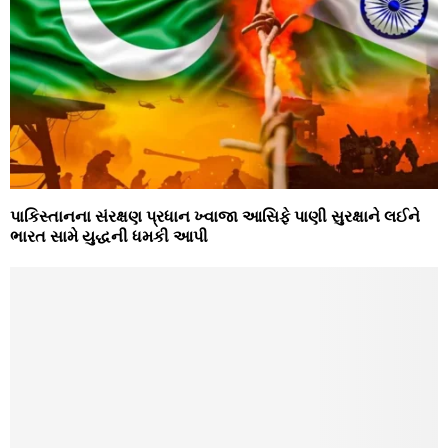
પાકિસ્‍તાનના સંરક્ષણ પ્રધાન ખ્‍વાજા આસિફે પાણી સુરક્ષાને લઈને
ભારત સામે યુદ્ધની ધમકી આપી