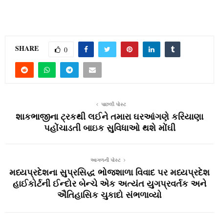
SHARE
0
પાછલી પોસ્ટ
શાકભાજીના ટ્રકથી લઈને તમારા ઘરઆંગણે કરિયાણા
પહોંચાડતી બાઇક સુવિધાઓ થશે મોંઘી
આગળની પોસ્ટ
મધ્યપ્રદેશના સુપ્રસિદ્ધ ભોજશાળા વિવાદ પર મધ્યપ્રદેશ
હાઈકોર્ટની ઈન્દોર બેન્ચે એક અત્યંત યુગપ્રવર્તક અને
ઐતિહાસિક ચુકાદો સંભળાવ્યો