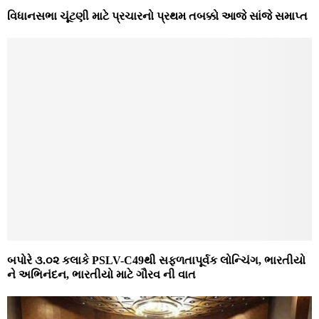
વિધાનસભા ચૂંટણી માટે પ્રચારનો પ્રથમ તબક્કો આજે સાંજે સમાપ્ત
બપોરે ૩.૦૨ કલાકે PSLV-C49થી સફળતાપૂર્વક લોન્ચિંગ, ભારતીયો
ને અભિનંદન, ભારતીયો માટે ગૌરવ ની વાત