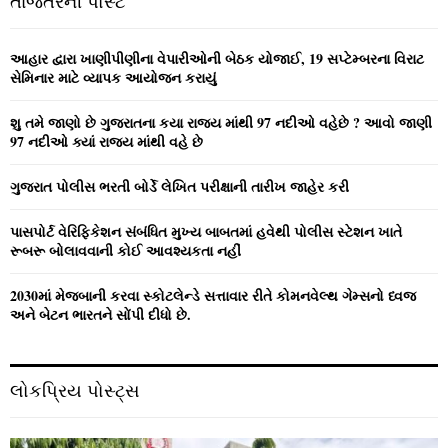
તાજેતરની પોસ્ટ
h
f
A
o
આહાર દ્વારા ખાણીપીણીના વેપારીઓની બેઠક યોજાઈ, 19 સપ્ટેમ્બરના વિરાટ
r
R
સેમિનાર માટે વ્યાપક આયોજન કરાયું
:
C
શુ તમે જાણો છે ગુજરાતના કયા રાજ્ય માંથી 97 નદીઓ વહેછે ? આવો જાણી
97 નદીઓ ક્યાં રાજ્ય માંથી વહે છે
H
ગુજરાત પોલીસ ભરતી બોર્ડે લેખિત પરીક્ષાની તારીખ જાહેર કરી
પાસપોર્ટ વેરિફિકેશન સંબંધિત મુખ્ય બાબતમાં હવેથી પોલીસ સ્ટેશન ખાતે
રૂબરૂ બોલાવવાની કોઈ આવશ્યકતા નહીં
2030માં મેજબાની કરવા સ્કોટલેન્ડે સત્તાવાર રીતે કોમનવેલ્થ ગેમ્સનો ધ્વજ
અને બેટન ભારતને સોંપી દીધો છે.
લોકપ્રિય પોસ્ટ્સ