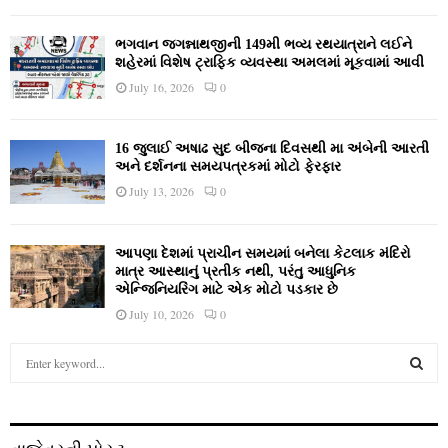
ભગવાન જગન્નાથજીની 149મી ભવ્ય રથયાત્રાને લઈને
શહેરમાં વિશેષ ટ્રાફિક વ્યવસ્થા અમલમાં મૂકવામાં આવી
July 16, 2026
0
16 જુલાઈ અષાઢ સુદ બીજના દિવસથી મા અંબેની આરતી
અને દર્શનના સમયપત્રકમાં મોટો ફેરફાર
July 13, 2026
0
આપણા દેશમાં પ્રાચીન સમયમાં બનેલા કેટલાક મંદિરો
માત્ર આસ્થાનું પ્રતીક નથી, પરંતુ આધુનિક
એન્જિનિયરિંગ માટે એક મોટો પડકાર છે
July 10, 2026
0
S
e
a
S
r
c
E