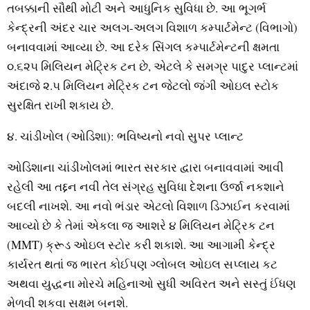
તબક્કાની સૌથી મોટી અને આધુનિક સુવિધા છે. આ ભૂગર્ભ
કેન્દ્રની અંદર ચાર અલગ-અલગ વિશાળ કમ્પાર્ટમેન્ટ (વિભાગો)
બનાવવામાં આવ્યા છે. આ દરેક સિંગલ કમ્પાર્ટમેન્ટની ક્ષમતા
૦.૬૨૫ મિલિયન મેટ્રિક ટન છે, એટલે કે સમગ્ર પાદુર પ્લાન્ટમાં
અંદાજે ૨.૫ મિલિયન મેટ્રિક ટન જેટલો જંગી ઓઇલ સ્ટોક
સુરક્ષિત રાખી શકાય છે.
૪. ચાંડીખોલ (ઓડિશા): ભવિષ્યનો નવો સુપર પ્લાન્ટ
ઓડિશાના ચાંડીખોલમાં ભારત સરકાર દ્વારા બનાવવામાં આવી
રહેલી આ તદ્દન નવી તેલ સંગ્રહ સુવિધા દેશના ઉર્જા નકશાને
બદલી નાખશે. આ નવો ભંડાર એટલો વિશાળ ડિઝાઈન કરવામાં
આવ્યો છે કે તેમાં એકલા જ આશરે ૪ મિલિયન મેટ્રિક ટન
(MMT) ક્રૂડ ઓઇલ સ્ટોર કરી શકાશે. આ આગામી કેન્દ્ર
કાર્યરત થતાં જ ભારત કોઈપણ ગ્લોબલ ઓઇલ સપ્લાય કટ
અથવા યુદ્ધના મોરચે મહિનાઓ સુધી અવિરત અને સસ્તું ઈંધણ
મેળવી શકવા સક્ષમ બનશે.