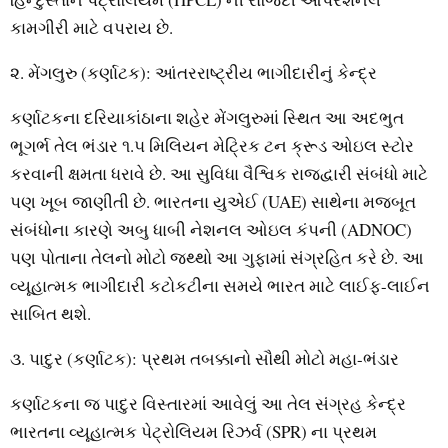
કામગીરી માટે વપરાય છે.
૨. મેંગલુરુ (કર્ણાટક): આંતરરાષ્ટ્રીય ભાગીદારીનું કેન્દ્ર
કર્ણાટકના દરિયાકાંઠાના શહેર મેંગલુરુમાં સ્થિત આ અદભુત
ભૂગર્ભ તેલ ભંડાર ૧.૫ મિલિયન મેટ્રિક ટન ક્રૂડ ઓઇલ સ્ટોર
કરવાની ક્ષમતા ધરાવે છે. આ સુવિધા વૈશ્વિક રાજદ્વારી સંબંધો માટે
પણ ખૂબ જાણીતી છે. ભારતના યુએઈ (UAE) સાથેના મજબૂત
સંબંધોના કારણે અબુ ધાબી નેશનલ ઓઇલ કંપની (ADNOC)
પણ પોતાના તેલનો મોટો જથ્થો આ ગુફામાં સંગ્રહિત કરે છે. આ
વ્યૂહાત્મક ભાગીદારી કટોકટીના સમયે ભારત માટે લાઈફ-લાઈન
સાબિત થશે.
૩. પાદુર (કર્ણાટક): પ્રથમ તબક્કાનો સૌથી મોટો મહા-ભંડાર
કર્ણાટકના જ પાદુર વિસ્તારમાં આવેલું આ તેલ સંગ્રહ કેન્દ્ર
ભારતના વ્યૂહાત્મક પેટ્રોલિયમ રિઝર્વ (SPR) ના પ્રથમ