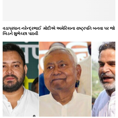
વડાપ્રધાન નરેન્દ્રભાઈ મોદીએ અમેરિકાના રાષ્ટ્રપતિ બનવા પર જો
બિડને શુભેચ્છા પાઠવી