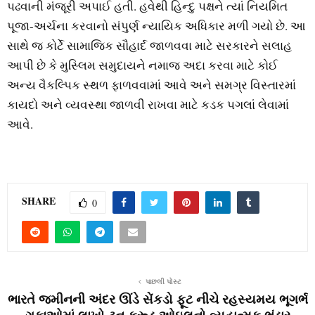
પઢવાની મંજૂરી અપાઈ હતી. હવેથી હિન્દુ પક્ષને ત્યાં નિયમિત
પૂજા-અર્ચના કરવાનો સંપુર્ણ ન્યાયિક અધિકાર મળી ગયો છે. આ
સાથે જ કોર્ટે સામાજિક સૌહાર્દ જાળવવા માટે સરકારને સલાહ
આપી છે કે મુસ્લિમ સમુદાયને નમાજ અદા કરવા માટે કોઈ
અન્ય વૈકલ્પિક સ્થળ ફાળવવામાં આવે અને સમગ્ર વિસ્તારમાં
કાયદો અને વ્યવસ્થા જાળવી રાખવા માટે કડક પગલાં લેવામાં
આવે.
SHARE
0
પાછલી પોસ્ટ
ભારતે જમીનની અંદર ઊંડે સેંકડો ફૂટ નીચે રહસ્યમય ભૂગર્ભ