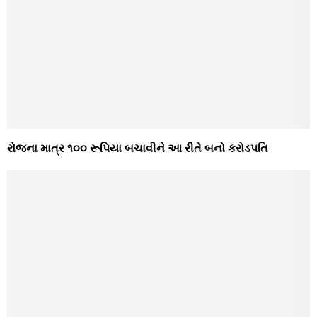
રોજના માત્ર ૧૦૦ રૂપિયા બચાવીને આ રીતે બનો કરોડપતિ