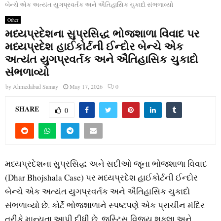
બેન્ચે એક અત્યંત યુગપ્રવર્તક અને ઐતિહાસિક ચુકાદો સંભળાવ્યો
Other
મધ્યપ્રદેશના સુપ્રસિદ્ધ ભોજશાળા વિવાદ પર
મધ્યપ્રદેશ હાઈકોર્ટની ઈન્દોર બેન્ચે એક
અત્યંત યુગપ્રવર્તક અને ઐતિહાસિક ચુકાદો
સંભળાવ્યો
by
Ahmedabad Samay
May 17, 2026
0
SHARE
0
મધ્યપ્રદેશના સુપ્રસિદ્ધ અને સદીઓ જૂના ભોજશાળા વિવાદ
(Dhar Bhojshala Case) પર મધ્યપ્રદેશ હાઈકોર્ટની ઈન્દોર
બેન્ચે એક અત્યંત યુગપ્રવર્તક અને ઐતિહાસિક ચુકાદો
સંભળાવ્યો છે. કોર્ટે ભોજશાળાને સ્પષ્ટપણે એક પ્રાચીન મંદિર
તરીકે માન્યતા આપી દીધી છે. જસ્ટિસ વિજય શુક્લા અને