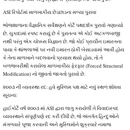
ASI રિપોર્ટમાં માળખાકીય છેડછાડના મળ્યા પુરાવા
ભોજશાળાના વૈજ્ઞાનિક સર્વેક્ષણને કોર્ટે પથદર્શક પુરાવો ગણાવ્યો
છે. ચુકાદામાં સ્પષ્ટ કરાયું છે કે પુરાતત્વ એ કોઈ અટકળબાજી
નથી પરંતુ એક ચોક્કસ વિજ્ઞાન છે. જો કોઈ પ્રાચીન ઇમારતના
પાયા કે થાંભલાઓ પર નવી ઇમારત ઠોકી બેસાડવામાં આવી હોય
કે તેના માળખાને બદલવાનો પ્રયાસ થયો હોય, તો તે
બળજબરીથી કરાયેલા માળખાકીય ફેરફાર (Forced Structural
Modification) નો જીવતો જાગતો પુરાવો છે.
૨૦૦૩ ની વ્યવસ્થા રદ: હવે મુસ્લિમ પક્ષ માટે નવું સ્થળ શોધવા
સૂચના:
હાઈકોર્ટે વર્ષ ૨૦૦૩ માં ASI દ્વારા લાગુ કરાયેલી તે વિવાદાસ્પદ
વ્યવસ્થાને સંપૂર્ણપણે રદ કરી દીધી છે, જે અંતર્ગત હિન્દુઓને
મંગળવારે પૂજા કરવાની અને મુસ્લિમોને શુક્રવારે નમાજ