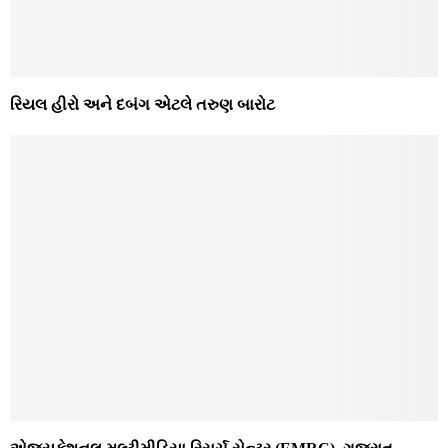
રિયલ હીરો અને દબંગ એટલે તરુણ બારોટ