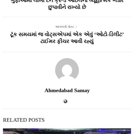
ગુફાઓમાં લાખો ટન ક્રૂડ ઓઇલનો વ્યૂહાત્મક ભંડાર
છુપાવીને રાખ્યો છે
આગળની પોસ્ટ
ટૂંક સમયમાં જ વોટ્સએપમાં એક એવું ‘ઓટો-ડિલીટ’
ટાઈમર ફીચર આવી રહ્યું
Ahmedabad Samay
RELATED POSTS