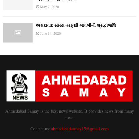
May 7, 2020
અમદાવાદ સમય તરફથી ભાવભીની શ્રદ્ધાંજલિ
June 14, 2020
Ahmedabad Samay is the best news website. It provides news from many
areas.
Contact us:
ahmedabadsamay15@gmail.com