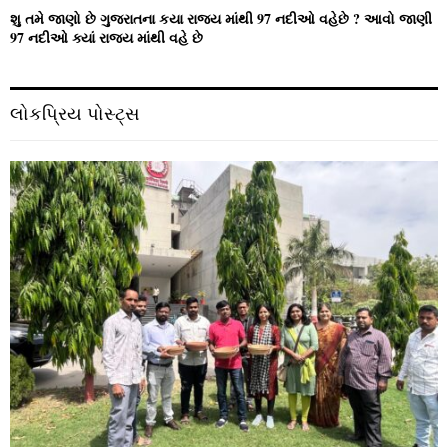
શુ તમે જાણો છે ગુજરાતના કયા રાજ્ય માંથી 97 નદીઓ વહેછે ? આવો જાણી
97 નદીઓ ક્યાં રાજ્ય માંથી વહે છે
લોકપ્રિય પોસ્ટ્સ