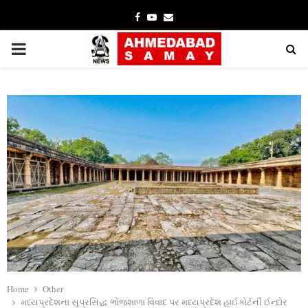
Facebook
Youtube
Email
PRIMARY
MENU
Home
Other
મધ્યપ્રદેશના સુપ્રસિદ્ધ ભોજશાળા વિવાદ પર મધ્યપ્રદેશ હાઈકોર્ટની ઈન્દોર