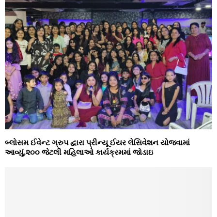
બ્લોસમ ઈવેન્ટ ગ્રુપ દ્વારા પ્રીન્યૂ ઈયર લેસિવેશન યોજવામાં
આવ્યું,૨૦૦ જેટલી મહિલાઓ કાર્યક્રમમાં જોડાઇ