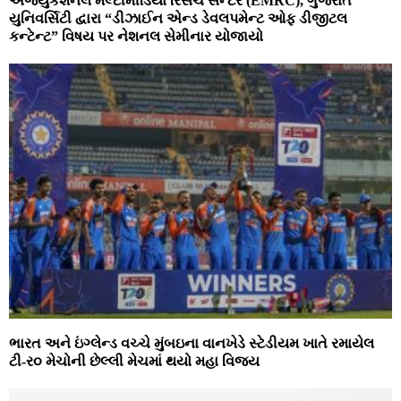
એજ્યુકેશનલ મલ્ટીમીડિયા રિસર્ચ સેન્ટર (EMRC), ગુજરાત
યુનિવર્સિટી દ્વારા “ડીઝાઈન એન્ડ ડેવલપમેન્ટ ઓફ ડીજીટલ
કન્ટેન્ટ” વિષય પર નેશનલ સેમીનાર યોજાયો
ભારત અને ઇંગ્‍લેન્‍ડ વચ્‍ચે મુંબઇના વાનખેડે સ્‍ટેડીયમ ખાતે રમાયેલ
ટી-ર૦ મેચોની છેલ્લી મેચમાં થયો મહા વિજય