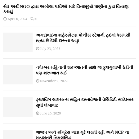
સેવ અર્થ NGO દ્વારા અબોલા પક્ષીઓ માટે વિનામૂલ્યે પાણીના કુંડા વિતરણ
કરાયું
April 6, 2024
0
અમદાવાદના શહેરકોટડા પોલીસ સ્ટેશની હદમાં ધસમસી
રહ્યા છે દેશી દારૂના અડ્ડા
July 23, 2023
નવેમ્‍બર મહિનાની શરૂઆતની સાથે જ ફુલગુલાબી ઠંડીની
પણ શરૂઆત થઈ
November 2, 2022
ડ્રાઇવિંગ લાઇસન્સ સહિત દસ્તાવેજની વેલિડિટી સપ્ટેમ્બર
સુધી લંબાવાઇ
June 26, 2020
ભાજપ અને કોંગ્રેસ ભાડા મુદ્દે લડતી રહી અને NCP ના
મહામંત્રી નિકુલસિંહ...