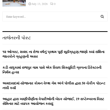
July 13, 2026
0
S
e
a
S
r
c
E
તાજેતરની પોસ્ટ
h
f
A
o
૧૨ ઓગસ્ટ, ૨૦૨૬ ના રોજ વર્ષનું પ્રથમ પૂર્ણ સૂર્યગ્રહણ,જાણો ક્યાં રાશિના
r
R
જાતકોને ગ્રહણની અસર
:
C
કડી તાલુકામાં રાજપુર ગામ પાસે એક રિયલ સિક્યુરિટી ગ્રુપના ડિરેક્ટરની
નિર્મમ હત્યા
H
અમદાવાદમાં યોજાનાર કોમન વેલ્‍થ ગેમ અંગે પોલીસ દ્વારા 50 ચેકીંગ પોઇન્‍ટ
નક્કી કર્યા
આહાર દ્વારા ખાણીપીણીના વેપારીઓની બેઠક યોજાઈ, 19 સપ્ટેમ્બરના વિરાટ
સેમિનાર માટે વ્યાપક આયોજન કરાયું