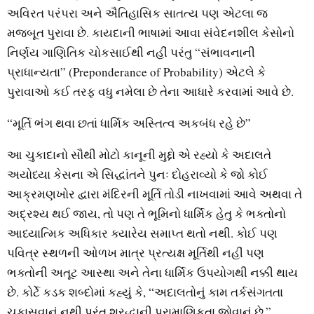
અવિરત પરંપરા અને ઐતિહાસિક સાતત્ય પણ એટલા જ
મજબૂત પુરાવા છે. કાયદાની ભાષામાં આવા સંવેદનશીલ કેસોનો
નિર્ણય ગાણિતિક ચોકસાઈથી નહીં પરંતુ “સંભાવનાની
પ્રાધાન્યતા” (Preponderance of Probability) એટલે કે
પુરાવાઓ કઈ તરફ વધુ નમેલા છે તેના આધારે કરવામાં આવે છે.
“મૂર્તિ ભંગ થવા છતાં ધાર્મિક અસ્તિત્વ અકબંધ રહે છે”
આ ચુકાદાનો સૌથી મોટો કાનૂની મુદ્દો એ રહ્યો કે અદાલતે
અયોધ્યા કેસના એ સિદ્ધાંતને પુનઃ દોહરાવ્યો કે જો કોઈ
આક્રમણખોર દ્વારા મંદિરની મૂર્તિ તોડી નાખવામાં આવે અથવા તે
અદ્રશ્ય થઈ જાય, તો પણ તે ભૂમિનો ધાર્મિક હેતુ કે ભક્તોનો
આધ્યાત્મિક અધિકાર ક્યારેય સમાપ્ત થતો નથી. કોઈ પણ
પવિત્ર સ્થળની ઓળખ માત્ર પ્રત્યક્ષ મૂર્તિથી નહીં પણ
ભક્તોની અતૂટ આસ્થા અને તેના ધાર્મિક ઉપયોગથી નક્કી થાય
છે. કોર્ટે કડક શબ્દોમાં કહ્યું કે, “અદાલતોનું કામ તર્કસંગતતા
ચકાસવાનું નથી પરંતુ શ્રદ્ધાની પ્રામાણિકતા જોવાનું છે.”