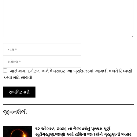
મારું નામ, ઇમેઇલ અને વેબસાઇટ આ બ્રાઉઝરમાં આગલી વખતે ટિપ્પણી
કરવા માટે સાચવો.
જીવનશૈલી
૧૨ ઓગસ્ટ, ૨૦૨૬ ના રોજ વર્ષનું પ્રથમ પૂર્ણ
સૂર્યગ્રહણ,જાણો ક્યાં રાશિના જાતકોને ગ્રહણની અસર