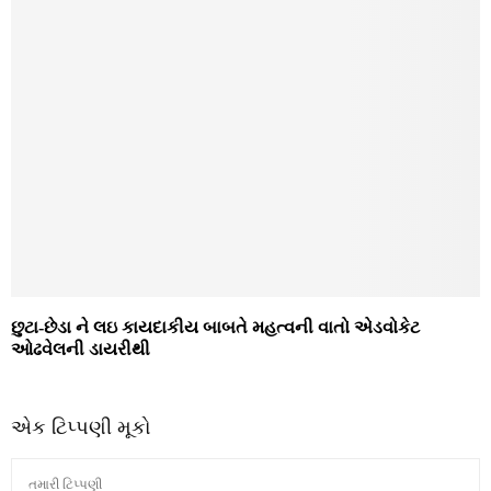
છુટા-છેડા ને લઇ કાયદાકીય બાબતે મહત્વની વાતો એડવોકેટ
ઓઢવેલની ડાયરીથી
એક ટિપ્પણી મૂકો