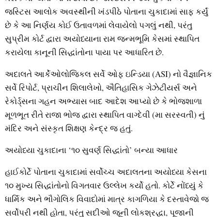
જસ્ટિસ આલોક અવસ્થીની ખંડપીઠે પોતાના ચુકાદામાં સાફ કર્યું
છે કે આ નિર્ણય કોઈ ઉતાવળમાં લેવાયેલો પગલું નથી, પરંતુ
સુપ્રીમ કોર્ટ દ્વારા અયોધ્યાના રામ જન્મભૂમિ કેસમાં સ્થાપિત
કરાયેલા કાનૂની સિદ્ધાંતોના પાયા પર આધારિત છે.
અદાલતે આર્કેઓલોજિકલ સર્વે ઓફ ઇન્ડિયા (ASI) નો વૈજ્ઞાનિક
સર્વે રિપોર્ટ, પ્રાચીન શિલાલેખો, ઐતિહાસિક ગેઝેટીયર્સ અને
રેકોર્ડ્સના ગહન અભ્યાસ બાદ આદેશ આપ્યો છે કે ભોજશાળા
મૂળભૂત રીતે રાજા ભોજ દ્વારા સ્થાપિત વાગ્દેવી (મા સરસ્વતી) નું
મંદિર અને સંસ્કૃત શિક્ષણ કેન્દ્ર જ હતું.
અયોધ્યા ચુકાદાના ‘૧૦ સુવર્ણ સિદ્ધાંતો’ બન્યા આધાર
હાઈકોર્ટે પોતાના ચુકાદામાં સર્વોચ્ચ અદાલતના અયોધ્યા કેસના
૧૦ મુખ્ય સિદ્ધાંતોનો વિગતવાર ઉલ્લેખ કર્યો હતો. કોર્ટે નોંધ્યું કે
ધાર્મિક અને ભૌગોલિક વિવાદોમાં માત્ર કાગળિયા કે દસ્તાવેજો જ
સર્વોપરી નથી હોતા, પરંતુ સદીઓ જૂની લોકશ્રદ્ધા, પૂજાની