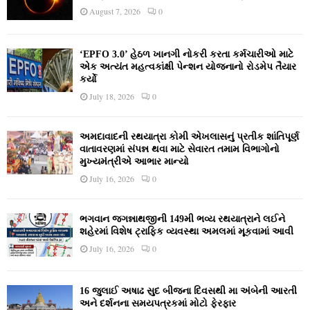
August 7, 2026
0
‘EPFO 3.0’ હેઠળ ખાનગી નોકરી કરતા કર્મચારીઓ માટે
એક અત્યંત મહત્વકાંક્ષી પેન્શન યોજનાનો રોડમેપ તૈયાર
કર્યો
July 18, 2026
0
અમદાવાદની રથયાત્રા કોમી એખલાસનું પ્રતીક શાંતિપૂર્ણ
વાતાવરણમાં સંપન્ન થવા માટે સેવારત તમામ વિભાગોનો
મુખ્યમંત્રીએ આભાર માન્યો
July 16, 2026
0
ભગવાન જગન્નાથજીની 149મી ભવ્ય રથયાત્રાને લઈને
શહેરમાં વિશેષ ટ્રાફિક વ્યવસ્થા અમલમાં મૂકવામાં આવી
July 16, 2026
0
16 જુલાઈ અષાઢ સુદ બીજના દિવસથી મા અંબેની આરતી
અને દર્શનના સમયપત્રકમાં મોટો ફેરફાર