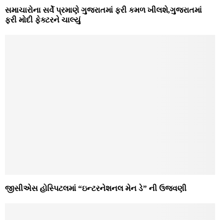
સમાચારોના સર્વે પ્રમાણે ગુજરાતમાં ફરી કમળ ખીલશે,ગુજરાતમાં
ફરી મોદી ફેક્ટરને ચાલ્યું
જીસીએસ હોસ્પિટલમાં “ઇન્ટરનેશનલ મેન ડે” ની ઉજવણી