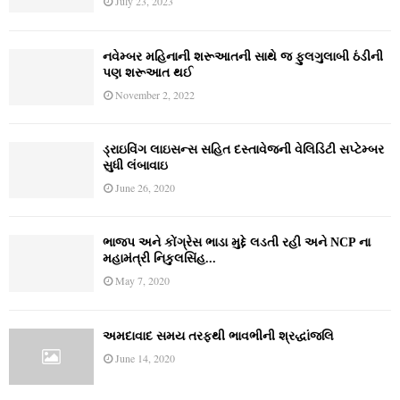
July 23, 2023
નવેમ્‍બર મહિનાની શરૂઆતની સાથે જ ફુલગુલાબી ઠંડીની
પણ શરૂઆત થઈ
November 2, 2022
ડ્રાઇવિંગ લાઇસન્સ સહિત દસ્તાવેજની વેલિડિટી સપ્ટેમ્બર
સુધી લંબાવાઇ
June 26, 2020
ભાજપ અને કોંગ્રેસ ભાડા મુદ્દે લડતી રહી અને NCP ના
મહામંત્રી નિકુલસિંહ...
May 7, 2020
અમદાવાદ સમય તરફથી ભાવભીની શ્રદ્ધાંજલિ
June 14, 2020