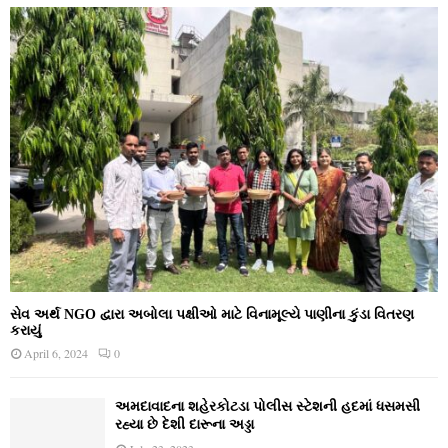
સેવ અર્થ NGO દ્વારા અબોલા પક્ષીઓ માટે વિનામૂલ્યે પાણીના કુંડા વિતરણ
કરાયું
April 6, 2024
0
અમદાવાદના શહેરકોટડા પોલીસ સ્ટેશની હદમાં ધસમસી
રહ્યા છે દેશી દારૂના અડ્ડા