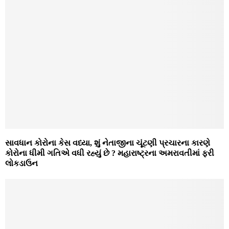
સાવધાન કોરોના કેસ વધ્યા, શું નેતાજીના ચૂંટણી પ્રચારના કારણે
કોરોના ધીમી ગતિએ વધી રહ્યું છે ? મહારાષ્ટ્રના અમરાવતીમાં ફરી
લોકડાઉન