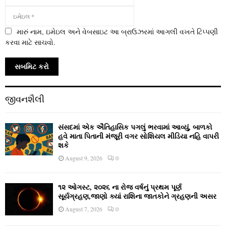
મારું નામ, ઇમેઇલ અને વેબસાઇટ આ બ્રાઉઝરમાં આગલી વખતે ટિપ્પણી
કરવા માટે સાચવો.
જીવનશૈલી
સંસદમાં એક ઐતિહાસિક પગલું ભરવામાં આવ્યું, બાળકો
હવે માતા પિતાની મંજૂરી વગર સોશિયલ મીડિયા નહિ વાપરી
શકે
August 9, 2026
0
૧૨ ઓગસ્ટ, ૨૦૨૬ ના રોજ વર્ષનું પ્રથમ પૂર્ણ
સૂર્યગ્રહણ,જાણો ક્યાં રાશિના જાતકોને ગ્રહણની અસર
August 7, 2026
0