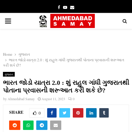
Facebook
Youtube
Email
PRIMARY
MENU
Home
ગુજરાત
ભારત જોડો યાત્રા 2.0 : શું રાહુલ ગાંધી ગુજરાતથી પોતાના પ્રવાસની શરૂઆત
કરી શકે છે?
ગુજરાત
ભારત જોડો યાત્રા 2.0 : શું રાહુલ ગાંધી ગુજરાતથી
પોતાના પ્રવાસની શરૂઆત કરી શકે છે?
by
Ahmedabad Samay
August 11, 2023
0
SHARE
0