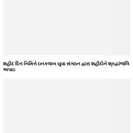
શહીદ દિન નિમિત્તે ઇનકલાબ યુવા સંગઠન દ્વારા શહીદોને શ્રદ્ધાંજલિ
અપાઇ