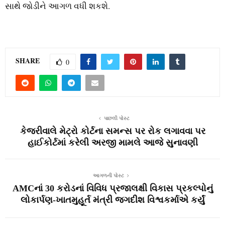
સાથે જોડીને આગળ વધી શકશે.
SHARE
0
પાછલી પોસ્ટ
કેજરીવાલે મેટ્રો કોર્ટના સમન્સ પર રોક લગાવવા પર
હાઈકોર્ટમાં કરેલી અરજી મામલે આજે સુનાવણી
આગળની પોસ્ટ
AMCનાં 30 કરોડનાં વિવિધ પ્રજાલક્ષી વિકાસ પ્રકલ્પોનું
લોકાર્પણ-ખાતમુહૂર્ત મંત્રી જગદીશ વિશ્વકર્માએ કર્યું