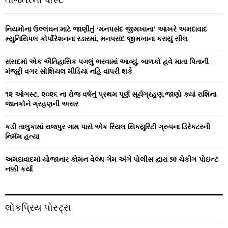
તાજેતરની પોસ્ટ
h
f
A
o
નિયમોના ઉલ્લંઘન માટે જાણીતું ‘મનપસંદ જીમખાના’ આખરે અમદાવાદ
r
R
મ્યુનિસિપલ કોર્પોરેશનના રડારમાં, મનપસંદ જીમખાના કરાયું સીલ
:
C
સંસદમાં એક ઐતિહાસિક પગલું ભરવામાં આવ્યું, બાળકો હવે માતા પિતાની
મંજૂરી વગર સોશિયલ મીડિયા નહિ વાપરી શકે
H
૧૨ ઓગસ્ટ, ૨૦૨૬ ના રોજ વર્ષનું પ્રથમ પૂર્ણ સૂર્યગ્રહણ,જાણો ક્યાં રાશિના
જાતકોને ગ્રહણની અસર
કડી તાલુકામાં રાજપુર ગામ પાસે એક રિયલ સિક્યુરિટી ગ્રુપના ડિરેક્ટરની
નિર્મમ હત્યા
અમદાવાદમાં યોજાનાર કોમન વેલ્‍થ ગેમ અંગે પોલીસ દ્વારા 50 ચેકીંગ પોઇન્‍ટ
નક્કી કર્યા
લોકપ્રિય પોસ્ટ્સ