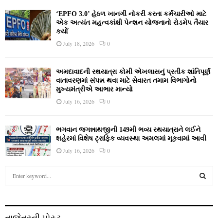
‘EPFO 3.0’ હેઠળ ખાનગી નોકરી કરતા કર્મચારીઓ માટે
એક અત્યંત મહત્વકાંક્ષી પેન્શન યોજનાનો રોડમેપ તૈયાર
કર્યો
July 18, 2026
0
અમદાવાદની રથયાત્રા કોમી એખલાસનું પ્રતીક શાંતિપૂર્ણ
વાતાવરણમાં સંપન્ન થવા માટે સેવારત તમામ વિભાગોનો
મુખ્યમંત્રીએ આભાર માન્યો
July 16, 2026
0
ભગવાન જગન્નાથજીની 149મી ભવ્ય રથયાત્રાને લઈને
શહેરમાં વિશેષ ટ્રાફિક વ્યવસ્થા અમલમાં મૂકવામાં આવી
July 16, 2026
0
S
e
a
S
r
c
E