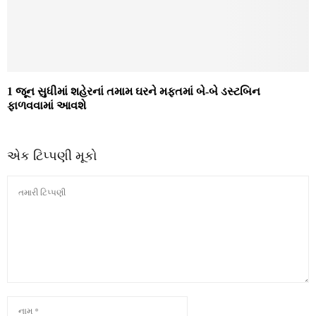
1 જૂન સુધીમાં શહેરનાં તમામ ઘરને મફતમાં બે-બે ડસ્ટબિન
ફાળવવામાં આવશે
એક ટિપ્પણી મૂકો