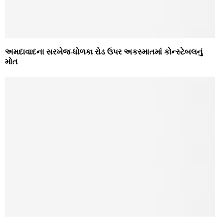
અમદાવાદના સરખેજ-ધોળકા રોડ ઉપર અકસ્‍માતમાં કોન્‍સ્‍ટેબલનું
મોત