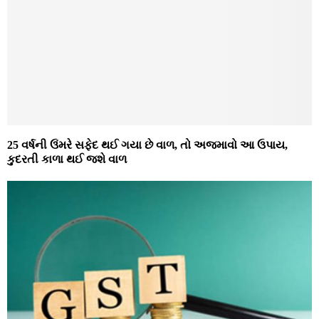
25 વર્ષની ઉંમરે સફેદ થઈ ગયા છે વાળ, તો અજમાવો આ ઉપાય,
કુદરતી કાળા થઈ જશે વાળ