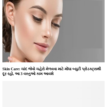
Skin Care: ચાંદ જેવો ચહેરો મેળવવા માટે મોંઘા બ્યુટી પ્રોડક્ટ્સથી
દૂર રહો, આ 3 વસ્તુઓ કામ આવશે