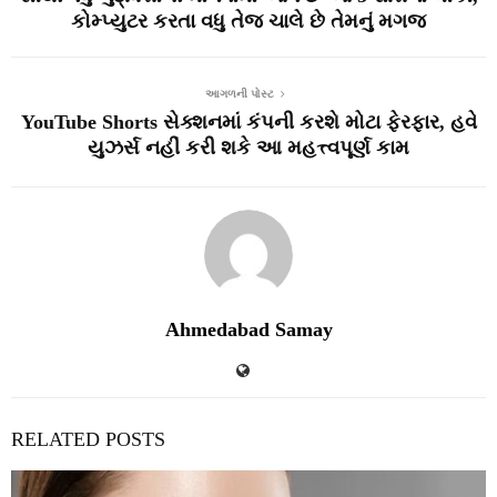
કોમ્પ્યુટર કરતા વધુ તેજ ચાલે છે તેમનું મગજ
આગળની પોસ્ટ
YouTube Shorts સેક્શનમાં કંપની કરશે મોટા ફેરફાર, હવે
યુઝર્સ નહીં કરી શકે આ મહત્ત્વપૂર્ણ કામ
Ahmedabad Samay
RELATED POSTS