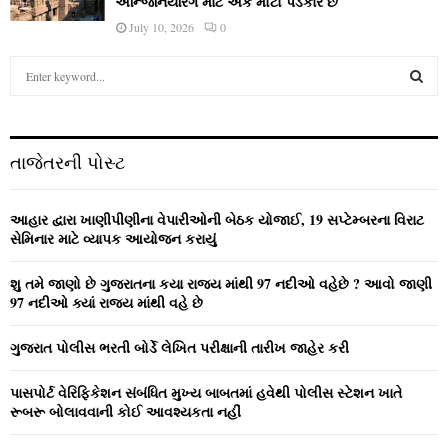
એન્જિનિયરિંગ માટે એક મોટો પડકાર છે
July 10, 2026
0
S
e
a
S
r
c
E
તાજેતરની પોસ્ટ
h
f
A
o
આહાર દ્વારા ખાણીપીણીના વેપારીઓની બેઠક યોજાઈ, 19 સપ્ટેમ્બરના વિરાટ
r
R
સેમિનાર માટે વ્યાપક આયોજન કરાયું
:
C
શુ તમે જાણો છે ગુજરાતના કયા રાજ્ય માંથી 97 નદીઓ વહેછે ? આવો જાણી
97 નદીઓ ક્યાં રાજ્ય માંથી વહે છે
H
ગુજરાત પોલીસ ભરતી બોર્ડે લેખિત પરીક્ષાની તારીખ જાહેર કરી
પાસપોર્ટ વેરિફિકેશન સંબંધિત મુખ્ય બાબતમાં હવેથી પોલીસ સ્ટેશન ખાતે
રૂબરૂ બોલાવવાની કોઈ આવશ્યકતા નહીં