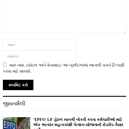
મારું નામ, ઇમેઇલ અને વેબસાઇટ આ બ્રાઉઝરમાં આગલી વખતે ટિપ્પણી
કરવા માટે સાચવો.
જીવનશૈલી
‘EPFO 3.0’ હેઠળ ખાનગી નોકરી કરતા કર્મચારીઓ માટે
એક અત્યંત મહત્વકાંક્ષી પેન્શન યોજનાનો રોડમેપ તૈયાર