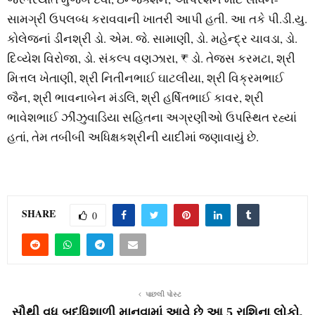
સામગ્રી ઉપલબ્ધ કરાવવાની ખાતરી આપી હતી. આ તકે પી.ડી.યુ.
કોલેજનાં ડીનશ્રી ડો. એમ. જે. સામાણી, ડો. મહેન્દ્ર ચાવડા, ડો.
દિવ્યેશ વિરોજા, ડો. સંકલ્પ વણઝારા, ₹ ડો. તેજસ કરમટા, શ્રી
મિત્તલ ખેતાણી, શ્રી નિતીનભાઈ ઘાટલીયા, શ્રી વિક્રમભાઈ
જૈન, શ્રી ભાવનાબેન મંડલિ, શ્રી હર્ષિતભાઈ કાવર, શ્રી
ભાવેશભાઈ ઝીંઝુવાડિયા સહિતના અગ્રણીઓ ઉપસ્થિત રહ્યાં
હતાં, તેમ તબીબી અધિક્ષકશ્રીની યાદીમાં જણાવાયું છે.
SHARE
0
પાછલી પોસ્ટ
સૌથી વધુ બુદ્ધિશાળી માનવામાં આવે છે આ 5 રાશિના લોકો,