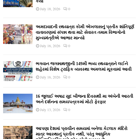
કર્યો
July 18, 2026
0
અમદાવાદની રથયાત્રા કોમી એખલાસનું પ્રતીક શાંતિપૂર્ણ
વાતાવરણમાં સંપન્ન થવા માટે સેવારત તમામ વિભાગોનો
મુખ્યમંત્રીએ આભાર માન્યો
July 16, 2026
0
ભગવાન જગન્નાથજીની 149મી ભવ્ય રથયાત્રાને લઈને
શહેરમાં વિશેષ ટ્રાફિક વ્યવસ્થા અમલમાં મૂકવામાં આવી
July 16, 2026
0
16 જુલાઈ અષાઢ સુદ બીજના દિવસથી મા અંબેની આરતી
અને દર્શનના સમયપત્રકમાં મોટો ફેરફાર
July 13, 2026
0
આપણા દેશમાં પ્રાચીન સમયમાં બનેલા કેટલાક મંદિરો
માત્ર આસ્થાનું પ્રતીક નથી, પરંતુ આધુનિક