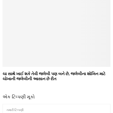
ચા સાથે ખાઈ શકે તેવી જલેબી પણ બને છે, જલેબીના શોખિન માટે
ચોખાની જલેબીની આસાન છે રીત
એક ટિપ્પણી મૂકો