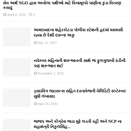
સેવ અર્થ NGO દ્વારા અબોલા પક્ષીઓ માટે વિનામૂલ્યે પાણીના કુંડા વિતરણ
કરાયું
April 6, 2024
0
અમદાવાદના શહેરકોટડા પોલીસ સ્ટેશની હદમાં ધસમસી
રહ્યા છે દેશી દારૂના અડ્ડા
July 23, 2023
નવેમ્‍બર મહિનાની શરૂઆતની સાથે જ ફુલગુલાબી ઠંડીની
પણ શરૂઆત થઈ
November 2, 2022
ડ્રાઇવિંગ લાઇસન્સ સહિત દસ્તાવેજની વેલિડિટી સપ્ટેમ્બર
સુધી લંબાવાઇ
June 26, 2020
ભાજપ અને કોંગ્રેસ ભાડા મુદ્દે લડતી રહી અને NCP ના
મહામંત્રી નિકુલસિંહ...