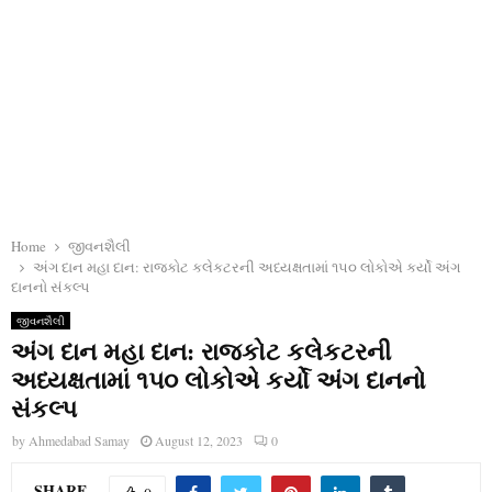
Home
જીવનશૈલી
અંગ દાન મહા દાન: રાજકોટ કલેકટરની અધ્યક્ષતામાં ૧૫૦ લોકોએ કર્યો અંગ
દાનનો સંકલ્પ
જીવનશૈલી
અંગ દાન મહા દાન: રાજકોટ કલેકટરની
અધ્યક્ષતામાં ૧૫૦ લોકોએ કર્યો અંગ દાનનો
સંકલ્પ
by
Ahmedabad Samay
August 12, 2023
0
SHARE