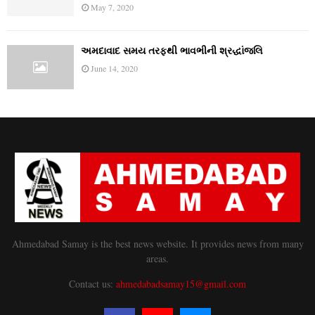
May 7, 2020
અમદાવાદ સમય તરફથી ભાવભીની શ્રદ્ધાંજલિ
June 14, 2020
Ahmedabad Samay is the best news website. It provides news from many
areas.
Contact us:
ahmedabadsamay15@gmail.com