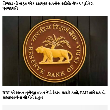
વિજય ની સફર એક રસપ્રદ સક્સેસ સ્ટોરી: લેખક પ્રીતેશ
પ્રજાપતિ
RBI એ સતત ત્રીજી વખત રેપો રેટમાં ઘટાડો કર્યો, EMI થશે ઘટાડો,
મધ્યમવર્ગના લોકોને રાહત