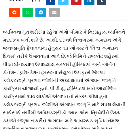
0
વ્યક્તિના મૃત શરીરમાં રહેલા અંગો બીમાર કે નિ:સહાય વ્યક્તિને
મદદરૂપ બની શકે છે. આથી, દર વર્ષે વિશ્વભરમાં અંગદાન અંગે
જનજાગૃતિ ફેલાવવાના હેતુસર ૧૩ ઓગસ્ટને ‘વિશ્વ અંગદાન
દિવસ’ તરીકે ઉજવવામાં આવે છે. જે નિમિત્તે રાજકોટ શહેરમાં
પંડિત દીનદયાળ ઉપાધ્યાય સરકારી હોસ્પિટલ અને ઓર્ગન
ડોનેશન ફાઉન્ડેશન ટ્રસ્ટના સંયુક્ત ઉપક્રમે જિલ્લા
કલેકટરશ્રી પ્રભવ જોશીની અધ્યક્ષતામાં અંગદાન જાગૃતિ
કાર્યક્રમ યોજાયો હતો. પી.ડી.યુ. હોસ્પિટલ ખાતે આયોજિત
કાર્યક્રમમાં ૧૫૦ લોકોએ અંગદાનનો સંકલ્પ લીધો હતો.
કલેકટરશ્રી પ્રભવ જોશીએ અંગદાન જાગૃતિ માટે શપથ લેવાની
સાથેસાથે તબીબી અધિક્ષકશ્રી ડો. આર. એસ. ત્રિવેદીને ઉચ્ચ
કક્ષાએ રજૂઆત કરીને અંગદાન માટે આવશ્યક સુવિધા તેમજ
જરૂરિયાત મુજબ દવા, ઇન્જેક્શન, ઓપરેશન માટે સાધન-