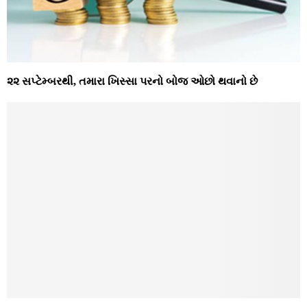
૨૨ સપ્‍ટેમ્‍બરથી, તમારા ખિસ્‍સા પરનો બોજ ઓછો થવાનો છે