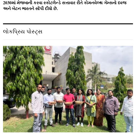
2030માં મેજબાની કરવા સ્કોટલેન્ડે સત્તાવાર રીતે કોમનવેલ્થ ગેમ્સનો ધ્વજ
અને બેટન ભારતને સોંપી દીધો છે.
લોકપ્રિય પોસ્ટ્સ