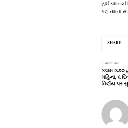
હાઈકમાન્‍ડની સ
પણ તેમના સા
SHARE
પાછલી પોસ્ટ
કલમ ૩૭૦ હવ
મહિના, ૬ દ
નિર્ણય પર સુ