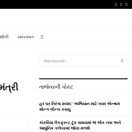
Faceboo
Youtu
Em
શૈલી
રમતગમત
S
e
a
S
r
c
E
મંત્રી
તાજેતરની પોસ્ટ
h
f
A
o
હર ઘર તિરંગા ૨૦૨૬’ અભિયાન માટે ખાસ એન્થમ
r
R
સોન્ગ લોન્ચ કરાયુ
:
C
કાંકરિયા લેકફ્રન્ટ ટૂંક સમયમાં જ એક નવા અને
આધુનિક કલેવરમાં જોવા મળશે
H