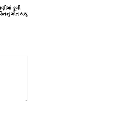
પાણીમાં ડૂબી
તિનું મોત થયું