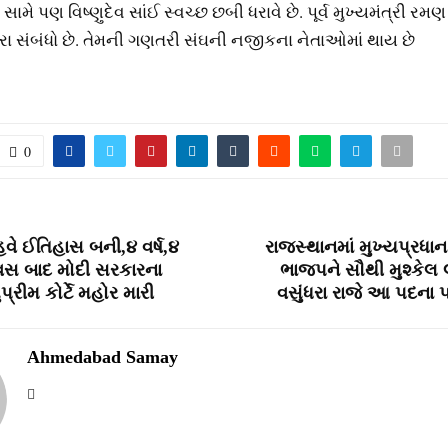
ામે પણ વિષ્‍ણુદેવ સાંઈ સ્‍વચ્‍છ છબી ધરાવે છે. પૂર્વ મુખ્‍યમંત્રી રમ
રા સંબંધો છે. તેમની ગણતરી સંઘની નજીકના નેતાઓમાં થાય છે
0
ે ઈતિહાસ બની,૪ વર્ષ,૪
રાજસ્થાનમાં મુખ્યપ્રધાન 
િવસ બાદ મોદી સરકારના
ભાજપને સૌથી મુશ્કેલ લા
પ્રીમ કોર્ટે મહોર મારી
વસુંધરા રાજે આ પદના પ
Ahmedabad Samay