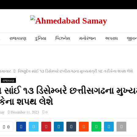
ર
રાજકારણ
દુનિયા
બિઝનેસ
મનોરંજન
અપરાધ
જીવન
સમાચાર
વિષ્‍ણુદેવ સાંઈ ૧૩ ડિસેમ્‍બરે છત્તીસગઢના મુખ્‍યમંત્રી પદ તરીકેના શપથ લેશે
રાજકારણ
ેવ સાંઈ ૧૩ ડિસેમ્‍બરે છત્તીસગઢના મુખ્‍ય
કેના શપથ લેશે
may
December 11, 2023
0
0