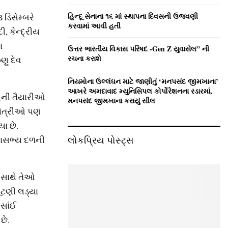
હિન્દૂ સેનાના ૧૬ માં સ્થાપના દિવસની ઉજવણી
 ડિસેમ્‍બરે
કરવામાં આવી હતી
 કેન્‍દ્રીય
ા
ઉત્તર ભારતીય વિકાસ પરિષદ -Gen Z યુવાસેલ” ની
રચના કરાશે
ણુ દેવ
નિયમોના ઉલ્લંઘન માટે જાણીતું ‘મનપસંદ જીમખાના’
આખરે અમદાવાદ મ્યુનિસિપલ કોર્પોરેશનના રડારમાં,
હની તૈયારીઓ
મનપસંદ જીમખાના કરાયું સીલ
 મંત્રીઓ પણ
યા છે.
ાસભ્‍ય દળની
લોકપ્રિય પોસ્ટ્સ
આ સાથે તેઓ
ંટણી લડ્‍યા
 સાંઈ
છે.