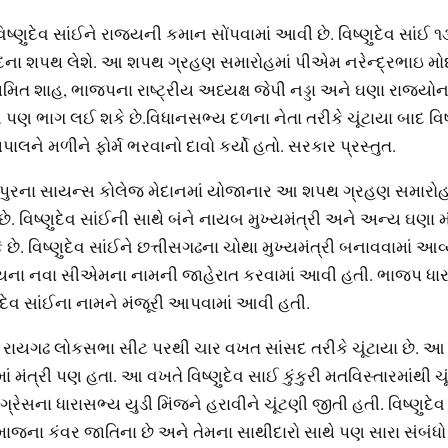
િષ્‍ણુદેવ સાંઈને રાજ્‍યની કમાન સોંપવામાં આવી છે. વિષ્‍ણુદેવ સાંઈ ૧૩
 પદના શપથ લેશે. આ શપથ ગ્રહણ સમારોહમાં પીએમ નરેન્‍દ્રભાઇ મોદી,
િત શાહ, ભાજપના રાષ્‍ટ્રીય અધ્‍યક્ષ જેપી નડ્ડા અને ઘણા રાજ્‍યોન
ઓ પણ ભાગ લઈ શકે છે.વિધાનસભ્‍ય દળના નેતા તરીકે ચૂંટાયા બાદ વિષ્‍
ાલને મળીને ફોર્મ ભરવાનો દાવો કર્યો હતો. સરકાર પ્રસ્‍તુત.
પુરના સાયન્‍સ કોલેજ મેદાનમાં યોજાનાર આ શપથ ગ્રહણ સમારો
. વિષ્‍ણુદેવ સાંઈની સાથે બંને નાયબ મુખ્‍યમંત્રી અને અન્‍ય ઘણા
. વિષ્‍ણુદેવ સાંઈને છત્તીસગઢના ચોથા મુખ્‍યમંત્રી બનાવવામાં આવ્‍
્‍યના નવા સીએમના નામની જાહેરાત કરવામાં આવી હતી. ભાજપ ધાર
‍ણુદેવ સાંઈના નામને મંજૂરી આપવામાં આવી હતી.
ાંઈ રાયગઢ લોકસભા સીટ પરથી ચાર વખત સાંસદ તરીકે ચૂંટાયા છે. 
ાં મંત્રી પણ હતા. આ વખતે વિષ્‍ણુદેવ સાઈ કુંકુરી મતવિસ્‍તારમાંથી ચૂ
ંગ્રેસના ધારાસભ્‍ય યુડી મિંજને હરાવીને ચૂંટણી જીતી હતી. વિષ્‍ણુદેવ
જના કંવર જાતિના છે અને તેમના સાથીદારો સાથે પણ સારા સંબંધો 