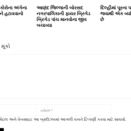
 કોરોના અંગેના
આણંદ જિલ્લાની બોરસદ
દિલ્હીમાં પૂરના 
ોને હટાવવાનો
નગરપાલિકાની ફાયર બ્રિગેડ
જવાથી એક વ્યક્
બ્રિગેડ પાંચ માનવોના જીવ
છે
બચાવ્યા
 મૂકો
 ઇમેઇલ અને વેબસાઇટ આ બ્રાઉઝરમાં આગલી વખતે ટિપ્પણી કરવા માટે સાચવો.