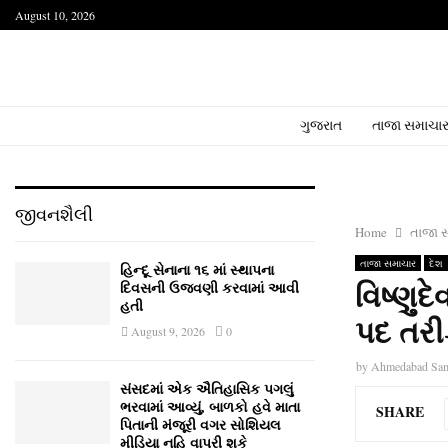
August 10, 2026
ગુજરાત
તાજા સમાચા
જીવનશૈલી
Home
તાજા 
તાજા સમાચાર
દેશ
હિન્દૂ સેનાના ૧૬ માં સ્થાપના
વિષ્‍ણુદ
દિવસની ઉજવણી કરવામાં આવી
હતી
પદ તરી
August 9, 2026
0
by
Ahmedabad Sa
સંસદમાં એક ઐતિહાસિક પગલું
ભરવામાં આવ્યું, બાળકો હવે માતા
SHARE
પિતાની મંજૂરી વગર સોશિયલ
મીડિયા નહિ વાપરી શકે