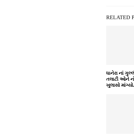
RELATED 
ધાનેરા નાં ગુલ
તલાટી ઓને નો
ખુલાસો માંગ્યો.