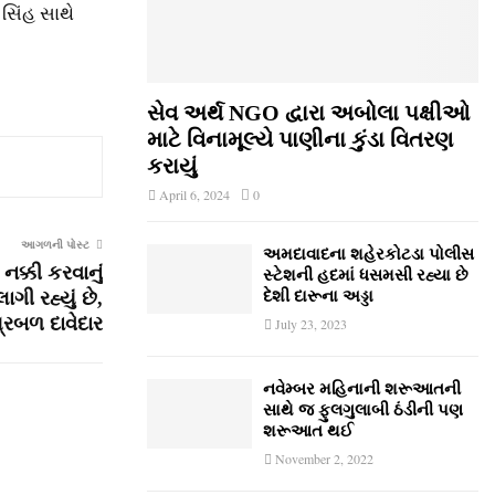
ણ સિંહ સાથે
સેવ અર્થ NGO દ્વારા અબોલા પક્ષીઓ
માટે વિનામૂલ્યે પાણીના કુંડા વિતરણ
કરાયું
April 6, 2024
0
આગળની પોસ્ટ
અમદાવાદના શહેરકોટડા પોલીસ
નક્કી કરવાનું
સ્ટેશની હદમાં ધસમસી રહ્યા છે
ગી રહ્યું છે,
દેશી દારૂના અડ્ડા
્રબળ દાવેદાર
July 23, 2023
નવેમ્‍બર મહિનાની શરૂઆતની
સાથે જ ફુલગુલાબી ઠંડીની પણ
શરૂઆત થઈ
November 2, 2022