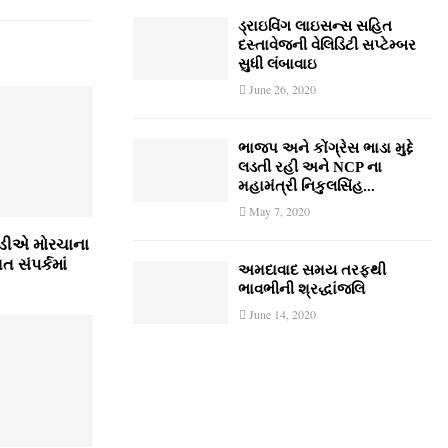
ડ્રાઇવિંગ લાઇસન્સ સહિત
દસ્તાવેજની વેલિડિટી સપ્ટેમ્બર
સુધી લંબાવાઇ
June 26, 2020
ભાજપ અને કોંગ્રેસ ભાડા મુદ્દે
લડતી રહી અને NCP ના
મહામંત્રી નિકુલસિંહ...
May 7, 2020
ીએ મોરચાના
ત સંપર્કમાં
અમદાવાદ સમય તરફથી
ભાવભીની શ્રદ્ધાંજલિ
June 14, 2020