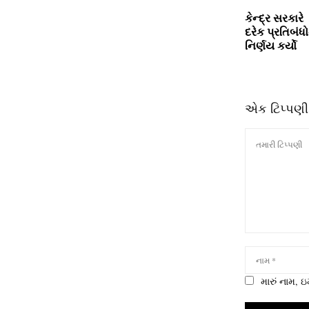
કેન્દ્ર સરકારે
દરેક પ્રતિબંધ
નિર્ણય કર્યો
એક ટિપ્પણી
મારું નામ,