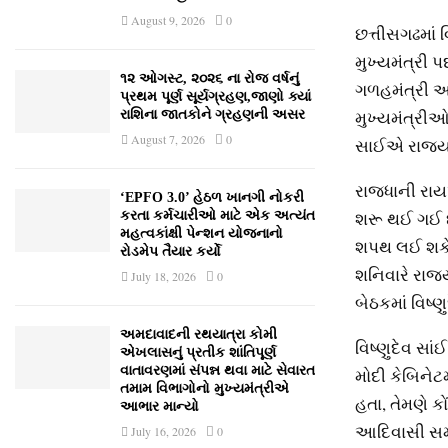
August 9, 2026
0
છત્તીસગઢમાં વ
મુખ્‍યમંત્રી
૧૨ ઓગસ્ટ, ૨૦૨૬ ના રોજ વર્ષનું
ગળહમંત્રી અમ
પ્રથમ પૂર્ણ સૂર્યગ્રહણ,જાણો ક્યાં
મુખ્‍યમંત્રી
રાશિના જાતકોને ગ્રહણની અસર
August 7, 2026
0
સાઈએ રાજ્‍યપ
રાજધાની રાય
‘EPFO 3.0’ હેઠળ ખાનગી નોકરી
શરૂ થઈ ગઈ છે
કરતા કર્મચારીઓ માટે એક અત્યંત
મહત્વકાંક્ષી પેન્શન યોજનાનો
શપથ લઈ શકે છે
રોડમેપ તૈયાર કર્યો
શનિવારે રાજ
July 18, 2026
0
બેઠકમાં વિષ્
અમદાવાદની રથયાત્રા કોમી
વિષ્‍ણુદેવ સ
એખલાસનું પ્રતીક શાંતિપૂર્ણ
વાતાવરણમાં સંપન્ન થવા માટે સેવારત
મોદી કેબિનેટમ
તમામ વિભાગોનો મુખ્યમંત્રીએ
હતા, તેમણે કો
આભાર માન્યો
આદિવાસી સમા
July 16, 2026
0