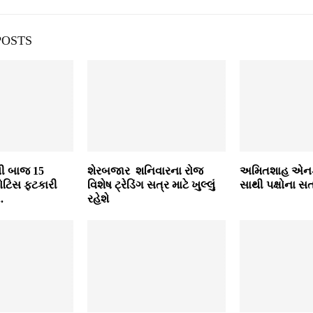
POSTS
્લી બાજ 15
શેરબજાર શનિવારના રોજ
અમિતશાહ એનડ
ટિસ ફ્ટકારી
વિશેષ ટ્રેડિંગ સત્ર માટે ખુલ્લું
સાથી પક્ષોના સત
.
રહેશે