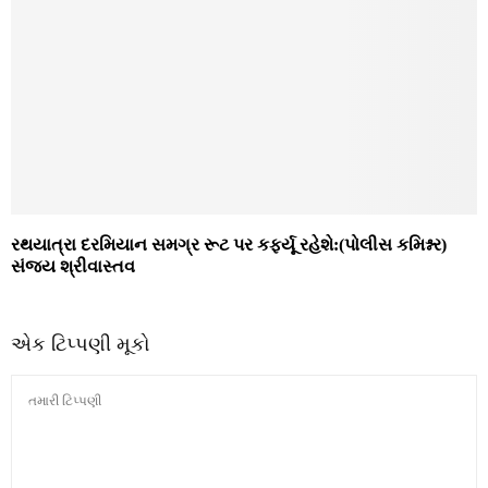
રથયાત્રા દરમિયાન સમગ્ર રૂટ પર કર્ફ્યૂ રહેશે:(પોલીસ કમિશ્નર)
સંજય શ્રીવાસ્તવ
એક ટિપ્પણી મૂકો