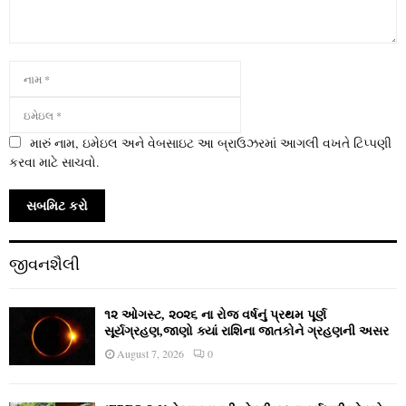
મારું નામ, ઇમેઇલ અને વેબસાઇટ આ બ્રાઉઝરમાં આગલી વખતે ટિપ્પણી
કરવા માટે સાચવો.
જીવનશૈલી
૧૨ ઓગસ્ટ, ૨૦૨૬ ના રોજ વર્ષનું પ્રથમ પૂર્ણ
સૂર્યગ્રહણ,જાણો ક્યાં રાશિના જાતકોને ગ્રહણની અસર
August 7, 2026
0