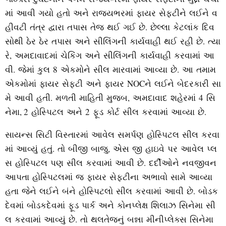
માં આવી ગયો હતો અને રાજ્યભરમાં ફાયર સેફટીને લઈને વ
હીવટી તંત્ર દ્વારા તપાસ તેજ થઈ ગઈ છે. છેલ્લા કેટલાંક દિવ
સોથી ઠેર ઠેર તપાસ અને સીલિંગની કાર્યવાહી થઈ રહી છે. ત્યા
રે, અમદાવાદમાં ચેકિંગ અને સીલિંગની કાર્યવાહી કરવામાં આ
વી. જેમાં કુલ 8 એકમોને સીલ મારવામાં આવ્યા છે. આ તમામ
એકમોમાં ફાયર સેફટી અને ફાયર NOCને લઈને બેદરકારી સા
મે આવી હતી. મળતી માહિતી મુજબ, અમદાવાદ શહેરમાં 4 સિ
નેમા, 2 હોસ્પિટલ અને 2 ફૂડ કોર્ટ સીલ કરવામાં આવ્યા છે.
સાયન્સ સિટી વિસ્તારમાં આવેલ સમર્પણ હોસ્પિટલ સીલ કરવા
માં આવ્યું હતું. તો બીજી બાજુ, એસ જી હાઇવે પર આવેલ પ્લ
સ હોસ્પિટલ પણ સીલ કરવામાં આવી છે. દર્દીઓને નવજીવન
આપતા હોસ્પિટલમાં જ ફાયર સેફટીના અભાવો સામે આવ્યા
હતા જેને લઈને બંને હોસ્પિટલો સીલ કરવામાં આવી છે. બોડક
દેવમાં બોડકદેવમાં ફૂડ પાર્ક અને કોનપ્લેક્ષ શિલાઝ સિનેમા સી
લ કરવામાં આવ્યું છે. તો થલતેજનું બન્ના મીનીપ્લેક્સ સિનેમા