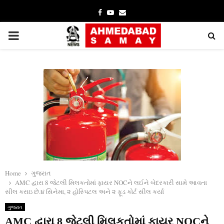
Facebook
Youtube
Email
PRIMARY
MENU
Home
ગુજરાત
AMC દ્વારા 8 જેટલી મિલકતોમાં ફાયર NOCને લઈને બેદરકારી સામે આવતા
સીલ કરાઇ છે.૪ સિનેમા, ૨ હોસ્પિટલ અને ૨ ફૂડ કોર્ટ સીલ કર્યા
ગુજરાત
AMC દ્વારા 8 જેટલી મિલકતોમાં ફાયર NOCને