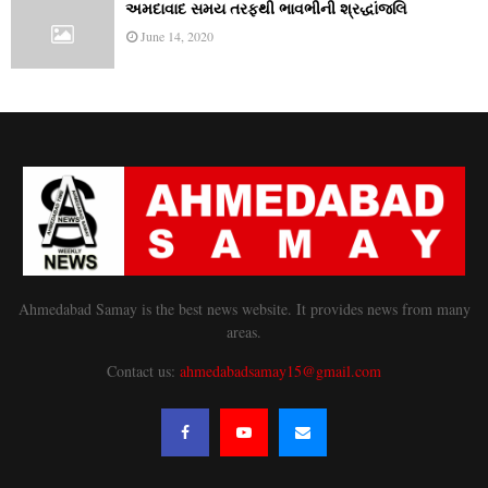
અમદાવાદ સમય તરફથી ભાવભીની શ્રદ્ધાંજલિ
June 14, 2020
Ahmedabad Samay is the best news website. It provides news from many
areas.
Contact us:
ahmedabadsamay15@gmail.com