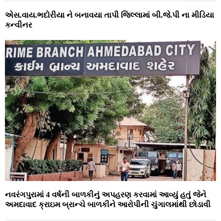
એસ.વાય.ભદોરીયા ને બનાવયા તાપી જિલ્લામાં બી.જે.પી ના મીડિયા
કન્વીનર
નવરંગપુરામાં 4 વર્ષની બાળકીનું અપહરણ કરવામાં આવ્યું હતું જેને
અમદાવાદ ક્રાઇમ બ્રાન્ચે બાળકીને આરોપીની ચુંગાલમાંથી છોડાવી