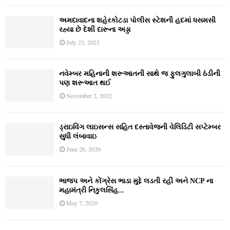
અમદાવાદના શહેરકોટડા પોલીસ સ્ટેશની હદમાં ધસમસી
રહ્યા છે દેશી દારૂના અડ્ડા
July 23, 2023
નવેમ્‍બર મહિનાની શરૂઆતની સાથે જ ફુલગુલાબી ઠંડીની
પણ શરૂઆત થઈ
November 2, 2022
ડ્રાઇવિંગ લાઇસન્સ સહિત દસ્તાવેજની વેલિડિટી સપ્ટેમ્બર
સુધી લંબાવાઇ
June 26, 2020
ભાજપ અને કોંગ્રેસ ભાડા મુદ્દે લડતી રહી અને NCP ના
મહામંત્રી નિકુલસિંહ...
May 7, 2020