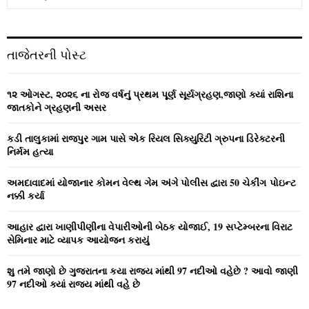
e
a
S
r
c
E
તાજેતરની પોસ્ટ
h
f
A
o
૧૨ ઓગસ્ટ, ૨૦૨૬ ના રોજ વર્ષનું પ્રથમ પૂર્ણ સૂર્યગ્રહણ,જાણો ક્યાં રાશિના
r
R
જાતકોને ગ્રહણની અસર
:
C
કડી તાલુકામાં રાજપુર ગામ પાસે એક રિયલ સિક્યુરિટી ગ્રુપના ડિરેક્ટરની
નિર્મમ હત્યા
H
અમદાવાદમાં યોજાનાર કોમન વેલ્‍થ ગેમ અંગે પોલીસ દ્વારા 50 ચેકીંગ પોઇન્‍ટ
નક્કી કર્યા
આહાર દ્વારા ખાણીપીણીના વેપારીઓની બેઠક યોજાઈ, 19 સપ્ટેમ્બરના વિરાટ
સેમિનાર માટે વ્યાપક આયોજન કરાયું
શુ તમે જાણો છે ગુજરાતના કયા રાજ્ય માંથી 97 નદીઓ વહેછે ? આવો જાણી
97 નદીઓ ક્યાં રાજ્ય માંથી વહે છે