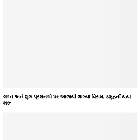
લગ્ન અને શુભ પ્રશનગો પર આજથી લાગ્યો વિરામ, કમુહર્તા થયા
શરૂ