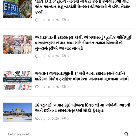
‘EPFO 3.0’ હેઠળ ખાનગી નોકરી કરતા કર્મચારીઓ માટે
એક અત્યંત મહત્વકાંક્ષી પેન્શન યોજનાનો રોડમેપ તૈયાર
કર્યો
July 18, 2026
0
અમદાવાદની રથયાત્રા કોમી એખલાસનું પ્રતીક શાંતિપૂર્ણ
વાતાવરણમાં સંપન્ન થવા માટે સેવારત તમામ વિભાગોનો
મુખ્યમંત્રીએ આભાર માન્યો
July 16, 2026
0
ભગવાન જગન્નાથજીની 149મી ભવ્ય રથયાત્રાને લઈને
શહેરમાં વિશેષ ટ્રાફિક વ્યવસ્થા અમલમાં મૂકવામાં આવી
July 16, 2026
0
16 જુલાઈ અષાઢ સુદ બીજના દિવસથી મા અંબેની આરતી
અને દર્શનના સમયપત્રકમાં મોટો ફેરફાર
July 13, 2026
0
S