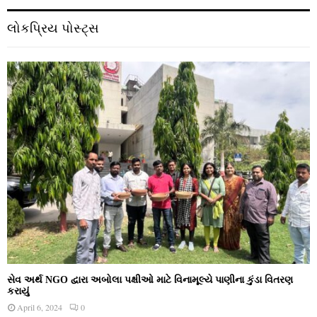
લોકપ્રિય પોસ્ટ્સ
સેવ અર્થ NGO દ્વારા અબોલા પક્ષીઓ માટે વિનામૂલ્યે પાણીના કુંડા વિતરણ
કરાયું
April 6, 2024
0