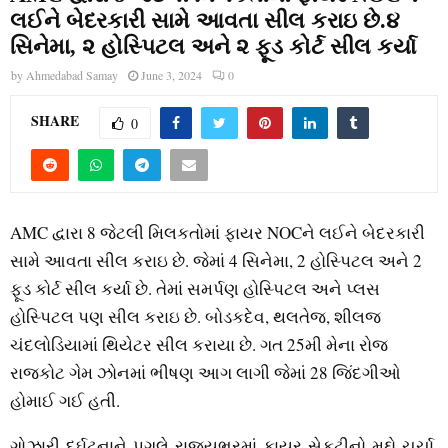
લઈને બેદરકારી સામે આવતા સીલ કરાઇ છે.૪
સિનેમા, ૨ હોસ્પિટલ અને ૨ ફૂડ કોર્ટ સીલ કર્યા
by
Ahmedabad Samay
June 3, 2024
0
SHARE
0
AMC દ્વારા 8 જેટલી મિલકતોમાં ફાયર NOCને લઈને બેદરકારી
સામે આવતા સીલ કરાઇ છે. જેમાં 4 સિનેમા, 2 હોસ્પિટલ અને 2
ફૂડ કોર્ટ સીલ કર્યા છે. તેમાં સમર્પણ હોસ્પિટલ અને પ્લસ
હોસ્પિટલ પણ સીલ કરાઇ છે. બોડકદેવ, થલતેજ, શીલજ
ચંદલોડિયામાં થિયેટર સીલ કરાયા છે. ગત 25મી મેના રોજ
રાજકોટ ગેમ ઝોનમાં ભીષણ આગ લાગી જેમાં 28 જિંદગીઓ
હોમાઈ ગઈ હતી.
ગોઝારી દુર્ઘટનાને પગલે રાજ્યભરમાં ફાયર સેફટીનો મુદ્દો ચર્ચા