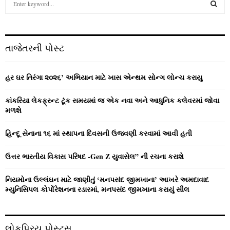
e
a
S
r
c
E
તાજેતરની પોસ્ટ
h
f
A
o
હર ઘર તિરંગા ૨૦૨૬’ અભિયાન માટે ખાસ એન્થમ સોન્ગ લોન્ચ કરાયુ
r
R
:
કાંકરિયા લેકફ્રન્ટ ટૂંક સમયમાં જ એક નવા અને આધુનિક કલેવરમાં જોવા
C
મળશે
H
હિન્દૂ સેનાના ૧૬ માં સ્થાપના દિવસની ઉજવણી કરવામાં આવી હતી
ઉત્તર ભારતીય વિકાસ પરિષદ -Gen Z યુવાસેલ” ની રચના કરાશે
નિયમોના ઉલ્લંઘન માટે જાણીતું ‘મનપસંદ જીમખાના’ આખરે અમદાવાદ
મ્યુનિસિપલ કોર્પોરેશનના રડારમાં, મનપસંદ જીમખાના કરાયું સીલ
લોકપ્રિય પોસ્ટ્સ