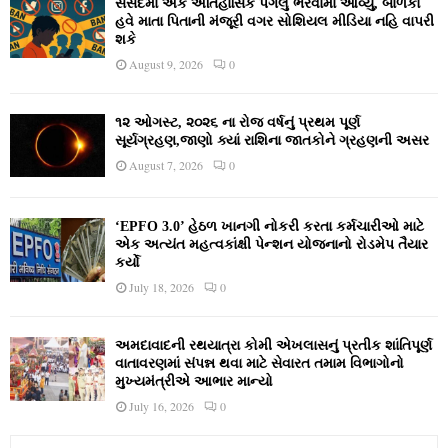
સંસદમાં એક ઐતિહાસિક પગલું ભરવામાં આવ્યું, બાળકો
હવે માતા પિતાની મંજૂરી વગર સોશિયલ મીડિયા નહિ વાપરી
શકે
August 9, 2026
0
૧૨ ઓગસ્ટ, ૨૦૨૬ ના રોજ વર્ષનું પ્રથમ પૂર્ણ
સૂર્યગ્રહણ,જાણો ક્યાં રાશિના જાતકોને ગ્રહણની અસર
August 7, 2026
0
‘EPFO 3.0’ હેઠળ ખાનગી નોકરી કરતા કર્મચારીઓ માટે
એક અત્યંત મહત્વકાંક્ષી પેન્શન યોજનાનો રોડમેપ તૈયાર
કર્યો
July 18, 2026
0
અમદાવાદની રથયાત્રા કોમી એખલાસનું પ્રતીક શાંતિપૂર્ણ
વાતાવરણમાં સંપન્ન થવા માટે સેવારત તમામ વિભાગોનો
મુખ્યમંત્રીએ આભાર માન્યો
July 16, 2026
0
S