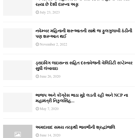
રહ્યા છે દેશી દારૂના અડ્ડા
July 23, 2023
નવેમ્‍બર મહિનાની શરૂઆતની સાથે જ ફુલગુલાબી ઠંડીની
પણ શરૂઆત થઈ
November 2, 2022
ડ્રાઇવિંગ લાઇસન્સ સહિત દસ્તાવેજની વેલિડિટી સપ્ટેમ્બર
સુધી લંબાવાઇ
June 26, 2020
ભાજપ અને કોંગ્રેસ ભાડા મુદ્દે લડતી રહી અને NCP ના
મહામંત્રી નિકુલસિંહ...
May 7, 2020
અમદાવાદ સમય તરફથી ભાવભીની શ્રદ્ધાંજલિ
June 14, 2020