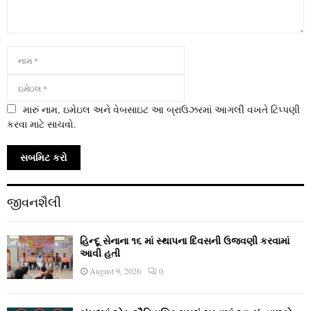
મારું નામ, ઇમેઇલ અને વેબસાઇટ આ બ્રાઉઝરમાં આગલી વખતે ટિપ્પણી
કરવા માટે સાચવો.
જીવનશૈલી
હિન્દૂ સેનાના ૧૬ માં સ્થાપના દિવસની ઉજવણી કરવામાં
આવી હતી
August 9, 2026
0