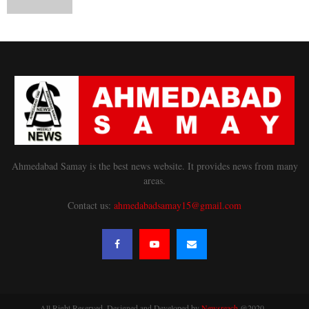
Ahmedabad Samay is the best news website. It provides news from many
areas.
Contact us:
ahmedabadsamay15@gmail.com
All Right Reserved. Designed and Developed by
Newsreach
@2020 -