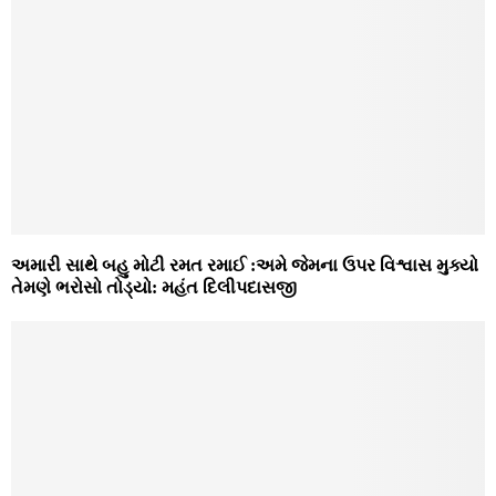
અમારી સાથે બહુ મોટી રમત રમાઈ :અમે જેમના ઉપર વિશ્વાસ મુક્યો
તેમણે ભરોસો તોડ્યો: મહંત દિલીપદાસજી