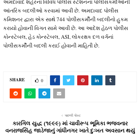
અમદાવાદ શહેરનાં વિવિધ પોલીસ સ્ટેશનનાં પોલીસકર્મીઓની
આંતરિક બદલીઓ કરવામાં આવી છે. અમદાવાદ પોલીસ
કમિશનર દ્વારા એક સાથે 744 પોલીસકર્મીની બદલીનો હુકમ
કરાયો હોવાની વિગત સામે આવી છે. આ આદેશ હેઠળ પોલીસ
કોન્સ્ટેબલ, હેડ કોન્સ્ટેબલ, ASI, લોકરક્ષક દળ વર્ગનાં
પોલીસકર્મીની બદલી કરાઈ હોવાની માહિતી છે.
SHARE
0
પાછલી પોસ્ટ
કારગિલ યુદ્ધ (૧૯૯૯) માં ચાવીરૂપ ભૂમિકા ભજવનાર
વનરાજસિંહ જાડેજાનું ગાંધીનગર ખાતે દુઃખત અવસાન થયું