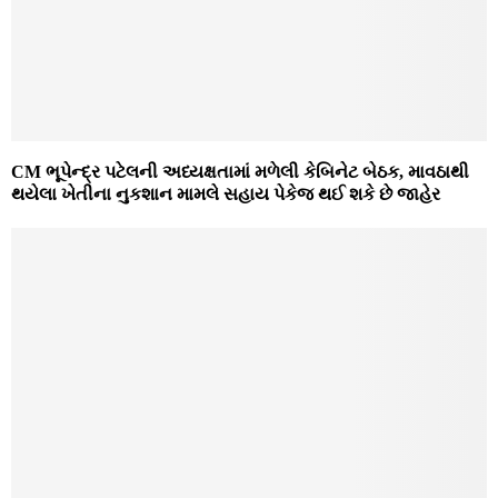
CM ભૂપેન્દ્ર પટેલની અધ્યક્ષતામાં મળેલી કેબિનેટ બેઠક, માવઠાથી
થયેલા ખેતીના નુકશાન મામલે સહાય પેકેજ થઈ શકે છે જાહેર