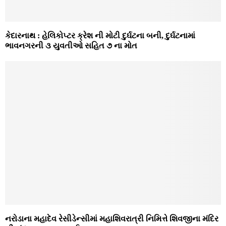
કેદારનાથ : હેલિકોપ્‍ટર ક્રેશ ની મોટી દુર્ઘટના બની, દુર્ઘટનામાં
ભાવનગરની ૩ યુવતીઓ સહિત ૭ ના મોત
નરોડાના મહાદેવ રેસીડેન્સીમાં મહાશિવરાત્રી નિમિત્તે શિવજીના મંદિર