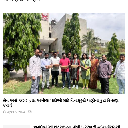
સેવ અર્થ NGO દ્વારા અબોલા પક્ષીઓ માટે વિનામૂલ્યે પાણીના કુંડા વિતરણ
કરાયું
April 6, 2024
0
અમદાવાદના શહેરકોટડા પોલીસ સ્ટેશની હદમાં ધસમસી