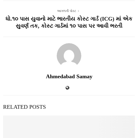
આગળની પોસ્ટ
ધો.૧૦ પાસ યુવાનો માટે ભારતીય કોસ્ટ ગાર્ડ (ICG) માં એક
સુવર્ણ તક, કોસ્ટ ગાર્ડમાં ૧૦ પાસ પર આવી ભરતી
Ahmedabad Samay
RELATED POSTS