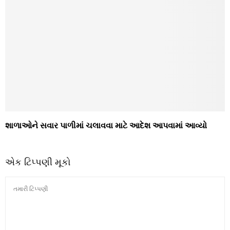
શાળાઓને સવાર પાળીમાં ચલાવવા માટે આદેશ આપવામાં આવ્યો
એક ટિપ્પણી મૂકો