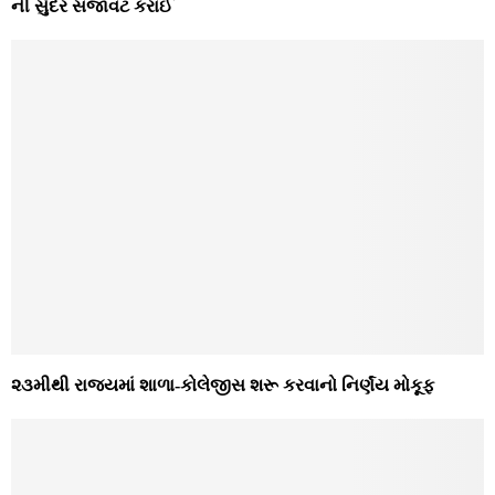
ની સુંદર સજાવટ કરાઈ
૨૩મીથી રાજ્યમાં શાળા-કોલેજીસ શરૂ કરવાનો નિર્ણંય મોકૂફ