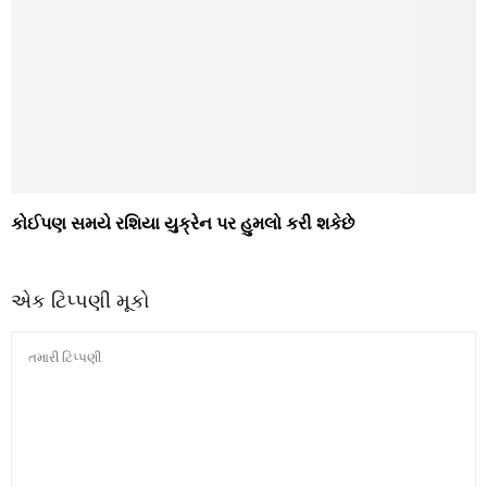
કોઈપણ સમયે રશિયા યુક્રેન પર હુમલો કરી શકેછે
એક ટિપ્પણી મૂકો