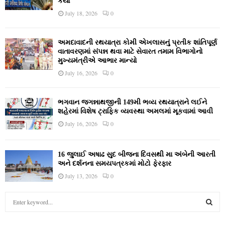
કર્યો
July 18, 2026
0
અમદાવાદની રથયાત્રા કોમી એખલાસનું પ્રતીક શાંતિપૂર્ણ
વાતાવરણમાં સંપન્ન થવા માટે સેવારત તમામ વિભાગોનો
મુખ્યમંત્રીએ આભાર માન્યો
July 16, 2026
0
ભગવાન જગન્નાથજીની 149મી ભવ્ય રથયાત્રાને લઈને
શહેરમાં વિશેષ ટ્રાફિક વ્યવસ્થા અમલમાં મૂકવામાં આવી
July 16, 2026
0
16 જુલાઈ અષાઢ સુદ બીજના દિવસથી મા અંબેની આરતી
અને દર્શનના સમયપત્રકમાં મોટો ફેરફાર
July 13, 2026
0
S
e
a
S