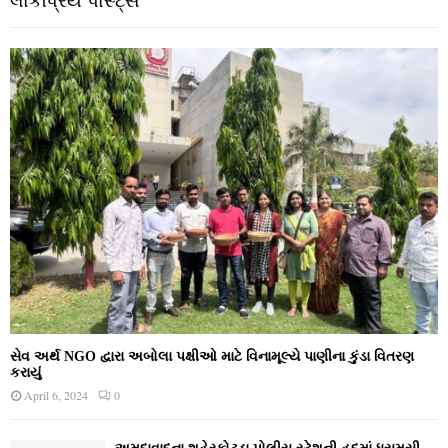
લોકપ્રિય પોસ્ટ્સ
સેવ અર્થ NGO દ્વારા અબોલા પક્ષીઓ માટે વિનામૂલ્યે પાણીના કુંડા વિતરણ
કરાયું
April 6, 2024
0