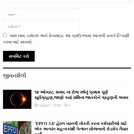
મારું નામ, ઇમેઇલ અને વેબસાઇટ આ બ્રાઉઝરમાં આગલી વખતે ટિપ્પણી
કરવા માટે સાચવો.
જીવનશૈલી
૧૨ ઓગસ્ટ, ૨૦૨૬ ના રોજ વર્ષનું પ્રથમ પૂર્ણ
સૂર્યગ્રહણ,જાણો ક્યાં રાશિના જાતકોને ગ્રહણની અસર
August 7, 2026
0
‘EPFO 3.0’ હેઠળ ખાનગી નોકરી કરતા કર્મચારીઓ માટે
એક અત્યંત મહત્વકાંક્ષી પેન્શન યોજનાનો રોડમેપ તૈયાર