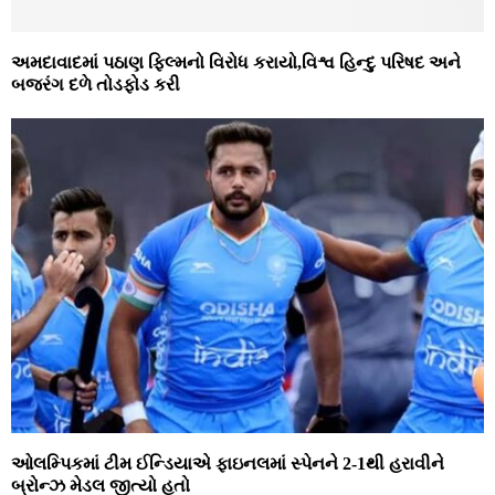
અમદાવાદમાં પઠાણ ફિલ્‍મનો વિરોધ કરાયો,વિશ્વ હિન્‍દુ પરિષદ અને
બજરંગ દળે તોડફોડ કરી
ઓલમ્પિકમાં ટીમ ઈન્ડિયાએ ફાઇનલમાં સ્પેનને 2-1થી હરાવીને
બ્રોન્ઝ મેડલ જીત્યો હતો