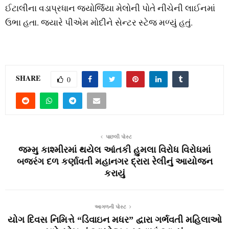
ઈટાલીના વડાપ્રધાન જ્યોર્જિયા મેલોની પોતે નીચેની લાઈનમાં
ઉભા હતા. જ્યારે પીએમ મોદીને સેન્ટર સ્ટેજ મળ્યું હતું.
SHARE
0
પાછલી પોસ્ટ
જમ્મુ કાશ્મીરમાં થયેલ આંતકી હુમલા વિરોધ વિરોધમાં
બજરંગ દળ કર્ણાવતી મહાનગર દ્રારા રેલીનું આયોજન
કરાયું
આગળની પોસ્ટ
યોગ દિવસ નિમિત્તે “ડિવાઇન મધર” દ્વારા ગર્ભવતી મહિલાઓ