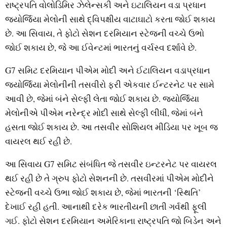
રાષ્ટ્રપતિ વોલોડિમિર ઝેલેન્સકી અને ઇટાલિયન વડા પ્રધાન
જ્યોર્જિયા મેલોની સાથે દ્વિપક્ષીય વાટાઘાટો કરતા જોઈ શકાય
છે. આ સિવાય, તે ફોટો સેશન દરમિયાન સ્ટેજની વચ્ચે ઉભો
જોઈ શકાય છે, જે આ ઈવેન્ટમાં ભારતનું વર્ચસ્વ દર્શાવે છે.
G7 સમિટ દરમિયાન પીએમ મોદી અને ઈટાલિયન વડાપ્રધાન
જ્યોર્જિયા મેલોનીની તસવીરો ફરી એકવાર ઈન્ટરનેટ પર સામે
આવી છે, જેમાં બંને સેલ્ફી લેતા જોઈ શકાય છે. જ્યોર્જિયા
મેલોનીએ પીએમ નરેન્દ્ર મોદી સાથે સેલ્ફી લીધી, જેમાં બંને
હસતા જોઈ શકાય છે. આ તસવીર સોશિયલ મીડિયા પર ખૂબ જ
વાયરલ થઈ રહી છે.
આ સિવાય G7 સમિટ સંબંધિત જે તસવીર ઇન્ટરનેટ પર વાયરલ
થઈ રહી છે તે ગ્રુપ ફોટો સેશનની છે. તસવીરમાં પીએમ મોદીને
સ્ટેજની વચ્ચે ઉભા જોઈ શકાય છે, જેમાં ભારતની ‘સ્થિતિ’
દેખાઈ રહી હતી. આનાથી દરેક ભારતીયની છાતી ગર્વથી ફૂલી
ગઈ. ફોટો સેશન દરમિયાન અમેરિકાના રાષ્ટ્રપતિ જો બિડેન અને