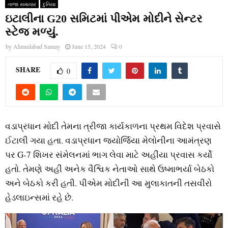
તાજા સમાચાર
દુનિયા
ઇટાલીના G20 સમિટમાં પીએમ મોદીને સેન્ટર
સ્ટેજ મળ્યું.
by
Ahmedabad Samay
June 15, 2024
0
SHARE
0
વડાપ્રધાન મોદી તેમના ત્રીજા કાર્યકાળના પ્રથમ વિદેશ પ્રવાસે
ઈટાલી ગયા હતા. વડાપ્રધાન જ્યોર્જિયા મેલોનીના આમંત્રણ
પર G-7 શિખર સંમેલનમાં ભાગ લેવા માટે અહીંયા પ્રવાસ કર્યો
હતો. તેમણે અહીં અનેક વૈશ્વિક નેતાઓ સાથે ઉષ્માભર્યા બેઠકો
અને બેઠકો કરી હતી. પીએમ મોદીની આ મુલાકાતની તસવીરો
હેડલાઇન્સમાં રહે છે.