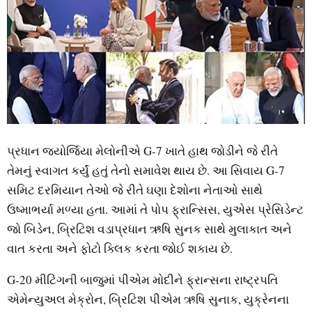
પ્રધાન જ્યોર્જિયા મેલોનીએ G-7 ખાતે હાથ જોડીને જે રીતે
તેમનું સ્વાગત કર્યું હતું તેનો સમાવેશ થાય છે. આ સિવાય G-7
સમિટ દરમિયાન તેઓ જે રીતે ઘણા દેશોના નેતાઓ સાથે
ઉષ્માભર્યા મળ્યા હતા. આમાં તે પોપ ફ્રાન્સિસ, યુએસ પ્રેસિડેન્ટ
જો બિડેન, બ્રિટિશ વડાપ્રધાન ઋષિ સુનક સાથે મુલાકાત અને
વાત કરતા અને ફોટો ક્લિક કરતા જોઈ શકાય છે.
G-20 મીટિંગની બાજુમાં પીએમ મોદીને ફ્રાન્સના રાષ્ટ્રપતિ
એમેન્યુઅલ મેક્રોન, બ્રિટિશ પીએમ ઋષિ સુનાક, યુક્રેનના