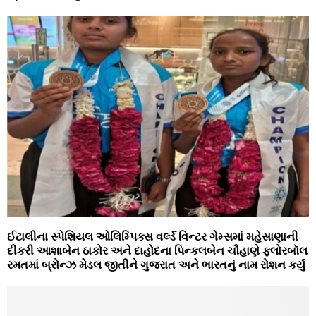
ઈટાલીના સ્પેશિયલ ઓલિમ્પિક્સ વર્લ્ડ વિન્ટર ગેમ્સમાં મહેસાણાની
દીકરી આશાબેન ઠાકોર અને દાહોદના પિન્કલબેન ચૌહાણે ફ્લોરબૉલ
રમતમાં બ્રોન્ઝ મેડલ જીતીને ગુજરાત અને ભારતનું નામ રોશન કર્યું