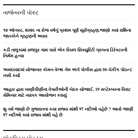
r
c
E
તાજેતરની પોસ્ટ
h
f
A
o
૧૨ ઓગસ્ટ, ૨૦૨૬ ના રોજ વર્ષનું પ્રથમ પૂર્ણ સૂર્યગ્રહણ,જાણો ક્યાં રાશિના
r
R
જાતકોને ગ્રહણની અસર
:
C
કડી તાલુકામાં રાજપુર ગામ પાસે એક રિયલ સિક્યુરિટી ગ્રુપના ડિરેક્ટરની
નિર્મમ હત્યા
H
અમદાવાદમાં યોજાનાર કોમન વેલ્‍થ ગેમ અંગે પોલીસ દ્વારા 50 ચેકીંગ પોઇન્‍ટ
નક્કી કર્યા
આહાર દ્વારા ખાણીપીણીના વેપારીઓની બેઠક યોજાઈ, 19 સપ્ટેમ્બરના વિરાટ
સેમિનાર માટે વ્યાપક આયોજન કરાયું
શુ તમે જાણો છે ગુજરાતના કયા રાજ્ય માંથી 97 નદીઓ વહેછે ? આવો જાણી
97 નદીઓ ક્યાં રાજ્ય માંથી વહે છે