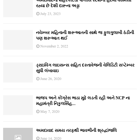
અમદાવાદના શહેરકોટડા પોલીસ સ્ટેશની હદમાં ધસમસી
રહ્યા છે દેશી દારૂના અડ્ડા
July 23, 2023
નવેમ્‍બર મહિનાની શરૂઆતની સાથે જ ફુલગુલાબી ઠંડીની
પણ શરૂઆત થઈ
November 2, 2022
ડ્રાઇવિંગ લાઇસન્સ સહિત દસ્તાવેજની વેલિડિટી સપ્ટેમ્બર
સુધી લંબાવાઇ
June 26, 2020
ભાજપ અને કોંગ્રેસ ભાડા મુદ્દે લડતી રહી અને NCP ના
મહામંત્રી નિકુલસિંહ...
May 7, 2020
અમદાવાદ સમય તરફથી ભાવભીની શ્રદ્ધાંજલિ
June 14, 2020