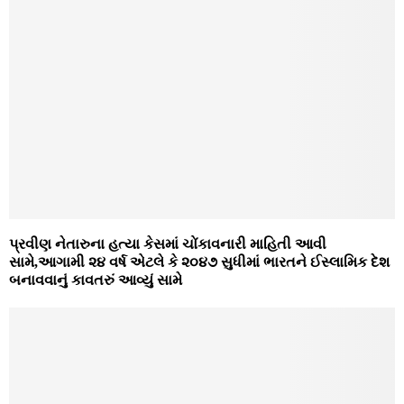
પ્રવીણ નેતારુના હત્યા કેસમાં ચોંકાવનારી માહિતી આવી
સામે,આગામી ૨૪ વર્ષ એટલે કે ૨૦૪૭ સુધીમાં ભારતને ઈસ્‍લામિક દેશ
બનાવવાનું કાવતરું આવ્યું સામે