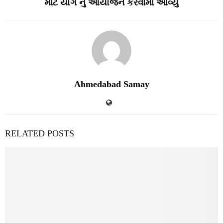
માટે યોગ નું આયોજન કરવામાં આવ્યું
Ahmedabad Samay
RELATED POSTS