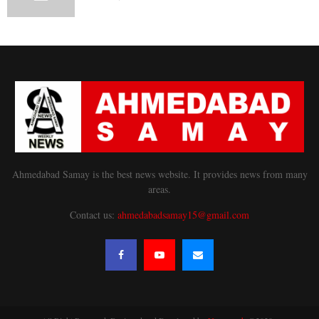
Ahmedabad Samay is the best news website. It provides news from many
areas.
Contact us:
ahmedabadsamay15@gmail.com