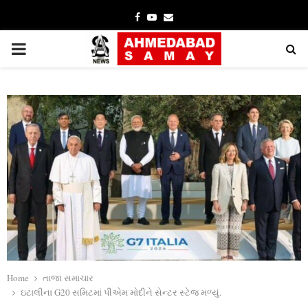
Facebook
Youtube
Email
PRIMARY
MENU
Home
તાજા સમાચાર
ઇટાલીના G20 સમિટમાં પીએમ મોદીને સેન્ટર સ્ટેજ મળ્યું.