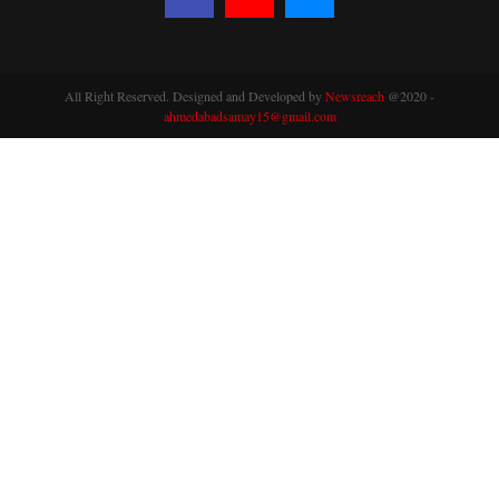
All Right Reserved. Designed and Developed by
Newsreach
@2020 -
ahmedabadsamay15@gmail.com