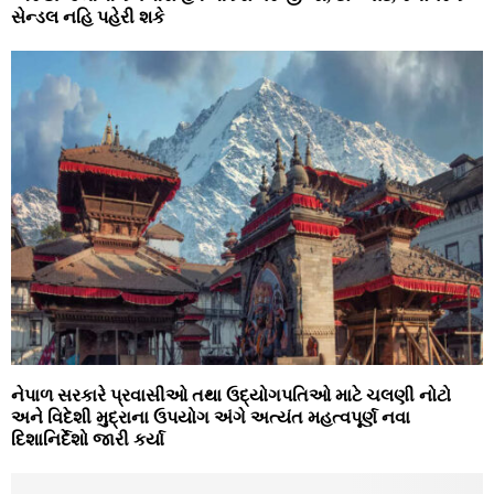
સેન્ડલ નહિ પહેરી શકે
નેપાળ સરકારે પ્રવાસીઓ તથા ઉદ્યોગપતિઓ માટે ચલણી નોટો
અને વિદેશી મુદ્રાના ઉપયોગ અંગે અત્યંત મહત્વપૂર્ણ નવા
દિશાનિર્દેશો જારી કર્યા