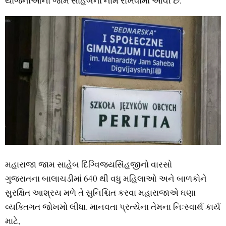
યોજનાઓના જામ સાહેબના નામે રાખવામાં આવી છે.
મહારાજા જામ સાહેબ દિગ્વિજયસિંહજીનો વારસો
ગુજરાતના બાલાચડીમાં 640 થી વધુ મહિલાઓ અને બાળકોને
સુરક્ષિત આશ્રય મળે તે સુનિશ્ચિત કરવા મહારાજાએ ઘણા
વ્યક્તિગત જોખમો લીધા. માનવતા પ્રત્યેના તેમના નિઃસ્વાર્થ કાર્ય
માટે,