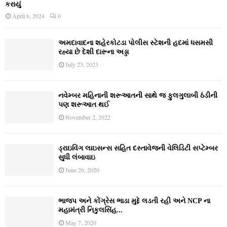
કરાયું
April 6, 2024
0
અમદાવાદના શહેરકોટડા પોલીસ સ્ટેશની હદમાં ધસમસી
રહ્યા છે દેશી દારૂના અડ્ડા
July 23, 2023
નવેમ્‍બર મહિનાની શરૂઆતની સાથે જ ફુલગુલાબી ઠંડીની
પણ શરૂઆત થઈ
November 2, 2022
ડ્રાઇવિંગ લાઇસન્સ સહિત દસ્તાવેજની વેલિડિટી સપ્ટેમ્બર
સુધી લંબાવાઇ
June 26, 2020
ભાજપ અને કોંગ્રેસ ભાડા મુદ્દે લડતી રહી અને NCP ના
મહામંત્રી નિકુલસિંહ...
May 7, 2020