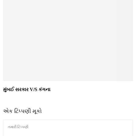
મુંબઈ સરકાર V/S કંગના
એક ટિપ્પણી મૂકો