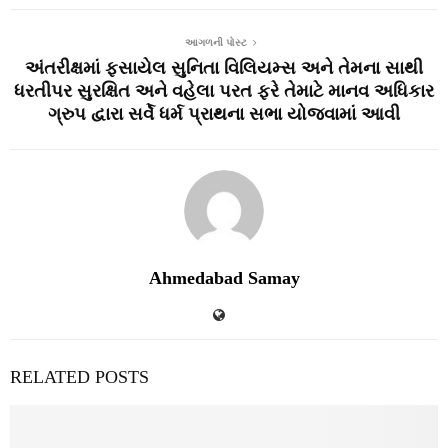
આગળની પોસ્ટ
અંતરીક્ષમાં ફસાયેલ સુનિતા વિલિયમ્સ અને તેમના સાથી
ધરતીપર સુરક્ષિત અને વહેલા પરત ફરે તેમાટે માનવ અધિકાર
ગ્રુપ દ્વારા સર્વે ધર્મ પ્રાથના સભા યોજવામાં આવી
Ahmedabad Samay
RELATED POSTS