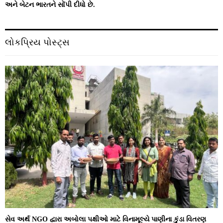
અને બેટન ભારતને સોંપી દીધો છે.
લોકપ્રિય પોસ્ટ્સ
સેવ અર્થ NGO દ્વારા અબોલા પક્ષીઓ માટે વિનામૂલ્યે પાણીના કુંડા વિતરણ