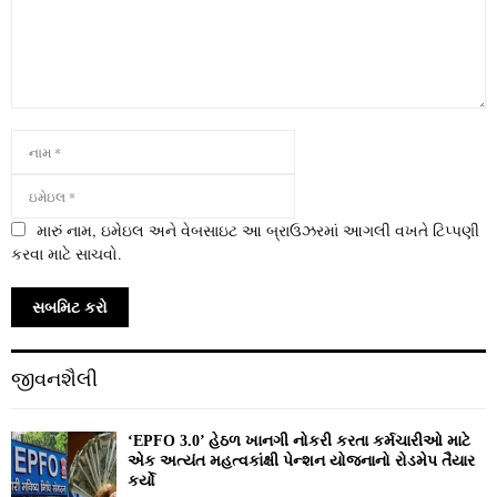
મારું નામ, ઇમેઇલ અને વેબસાઇટ આ બ્રાઉઝરમાં આગલી વખતે ટિપ્પણી
કરવા માટે સાચવો.
જીવનશૈલી
‘EPFO 3.0’ હેઠળ ખાનગી નોકરી કરતા કર્મચારીઓ માટે
એક અત્યંત મહત્વકાંક્ષી પેન્શન યોજનાનો રોડમેપ તૈયાર
કર્યો