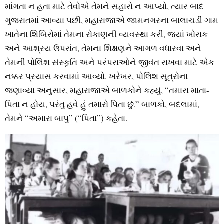
માંગતા ન હતા માટે તેવોએ તેમને સહારો ન આપ્યો, ત્યાર બાદ
ગુજરાતમાં આવ્યા પછી, મહારાજાએ જામનગરના બાલાચડી ગામ
ખાતેના શિબિરોમાં તેમના રોકાણની વ્યવસ્થા કરી, જ્યાં ખોરાક
અને આશ્રય ઉપરાંત, તેમના શિક્ષણને આગળ વધારવા અને
તેમની પોલિશ સંસ્કૃતિ અને પરંપરાઓને જીવંત રાખવા માટે એક
નક્કર પ્રયાસ કરવામાં આવ્યો. ખરેખર, પોલિશ સૂત્રોના
જણાવ્યા અનુસાર, મહારાજાએ બાળકોને કહ્યું, “તમારા માતા-
પિતા ન હોય, પરંતુ હવે હું તમારો પિતા છું.” બાળકો, બદલામાં,
તેમને “અમારા બાપુ” (“પિતા”) કહેતા.