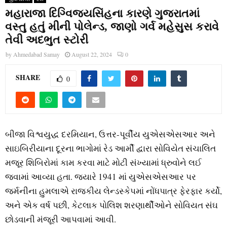
મહારાજા દિગ્વિજયસિંહના કારણે ગુજરાતમાં
વસ્તુ હતું મીની પોલેન્ડ, જાણો ગર્વ મહેસુસ કરાવે
તેવી અદભુત સ્ટોરી
by
Ahmedabad Samay
August 22, 2024
0
SHARE
0
બીજા વિશ્વયુદ્ધ દરમિયાન, ઉત્તર-પૂર્વીય યુએસએસઆર અને
સાઇબિરીયાના દૂરના ભાગોમાં રેડ આર્મી દ્વારા સોવિયેત સંચાલિત
મજૂર શિબિરોમાં કામ કરવા માટે મોટી સંખ્યામાં ધ્રુવોને લઈ
જવામાં આવ્યા હતા. જ્યારે 1941 માં યુએસએસઆર પર
જર્મનીના હુમલાએ રાજકીય લેન્ડસ્કેપમાં નોંધપાત્ર ફેરફાર કર્યો,
અને એક વર્ષ પછી, કેટલાક પોલિશ શરણાર્થીઓને સોવિયત સંઘ
છોડવાની મંજૂરી આપવામાં આવી.