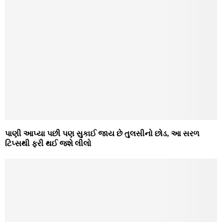
પાણી આપ્યા પછી પણ સુકાઈ જાય છે તુલસીનો છોડ, આ સરળ
ટિપ્સથી ફરી થઈ જશે લીલો