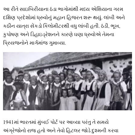
આ રીતે સાઇબિરીયાના ઠંડા ભાગોમાંથી મધ્ય એશિયાના ગરમ
દક્ષિણ પ્રદેશોમાં ધ્રુવોનું મહાન હિજરત શરૂ થયું. લાંબી અને
કઠીન યાત્રા સેંકડો કિલોમીટરથી વધુ લાંબી હતી. ઠંડી, ભૂખ,
કુપોષણ અને ડિહાઇડ્રેશનને કારણે ઘણા ધ્રુવોએ તેમના
પ્રિયજનોને માર્ગમાંજ ગુમાવ્યા.
1941માં ભારતમાં મુંબઈ પોર્ટ પર આવ્યા પરંતુ તે સમયે
અંગ્રેજોનો રાજ હતો અને તેવો હિટલર જોડે દુશ્મની કરવા