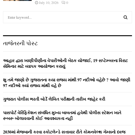
July 10, 2026
0
S
e
a
S
r
c
E
તાજેતરની પોસ્ટ
h
f
A
o
આહાર દ્વારા ખાણીપીણીના વેપારીઓની બેઠક યોજાઈ, 19 સપ્ટેમ્બરના વિરાટ
r
R
સેમિનાર માટે વ્યાપક આયોજન કરાયું
:
C
શુ તમે જાણો છે ગુજરાતના કયા રાજ્ય માંથી 97 નદીઓ વહેછે ? આવો જાણી
97 નદીઓ ક્યાં રાજ્ય માંથી વહે છે
H
ગુજરાત પોલીસ ભરતી બોર્ડે લેખિત પરીક્ષાની તારીખ જાહેર કરી
પાસપોર્ટ વેરિફિકેશન સંબંધિત મુખ્ય બાબતમાં હવેથી પોલીસ સ્ટેશન ખાતે
રૂબરૂ બોલાવવાની કોઈ આવશ્યકતા નહીં
2030માં મેજબાની કરવા સ્કોટલેન્ડે સત્તાવાર રીતે કોમનવેલ્થ ગેમ્સનો ધ્વજ