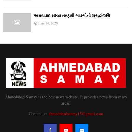
અમદાવાદ સમય તરફથી ભાવભીની શ્રદ્ધાંજલિ
June 14, 2020
Ahmedabad Samay is the best news website. It provides news from many
areas.
Contact us:
ahmedabadsamay15@gmail.com