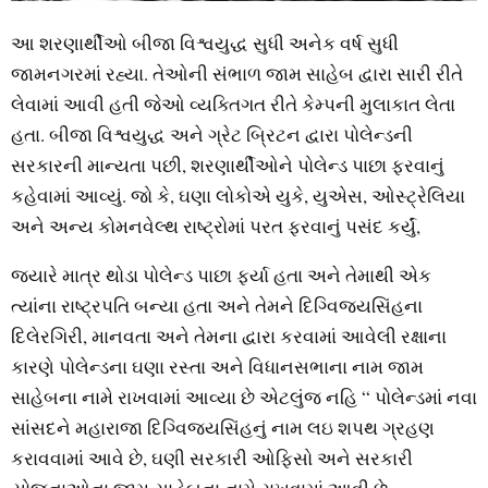
આ શરણાર્થીઓ બીજા વિશ્વયુદ્ધ સુધી અનેક વર્ષ સુધી
જામનગરમાં રહ્યા. તેઓની સંભાળ જામ સાહેબ દ્વારા સારી રીતે
લેવામાં આવી હતી જેઓ વ્યક્તિગત રીતે કેમ્પની મુલાકાત લેતા
હતા. બીજા વિશ્વયુદ્ધ અને ગ્રેટ બ્રિટન દ્વારા પોલેન્ડની
સરકારની માન્યતા પછી, શરણાર્થીઓને પોલેન્ડ પાછા ફરવાનું
કહેવામાં આવ્યું. જો કે, ઘણા લોકોએ યુકે, યુએસ, ઓસ્ટ્રેલિયા
અને અન્ય કોમનવેલ્થ રાષ્ટ્રોમાં પરત ફરવાનું પસંદ કર્યું,
જ્યારે માત્ર થોડા પોલેન્ડ પાછા ફર્યા હતા અને તેમાથી એક
ત્યાંના રાષ્ટ્રપતિ બન્યા હતા અને તેમને દિગ્વિજયસિંહના
દિલેરગિરી, માનવતા અને તેમના દ્વારા કરવામાં આવેલી રક્ષાના
કારણે પોલેન્ડના ઘણા રસ્તા અને વિધાનસભાના નામ જામ
સાહેબના નામે રાખવામાં આવ્યા છે એટલુંજ નહિ “ પોલેન્ડમાં નવા
સાંસદને મહારાજા દિગ્વિજયસિંહનું નામ લઇ શપથ ગ્રહણ
કરાવવામાં આવે છે, ઘણી સરકારી ઓફિસો અને સરકારી