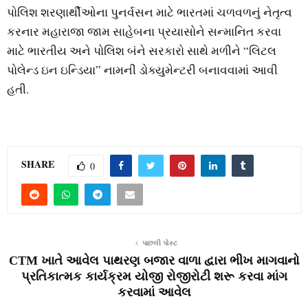
પોલિશ શરણાર્થીઓના પુનર્વસન માટે ભારતમાં ચળવળનું નેતૃત્વ
કરનાર મહારાજા જામ સાહેબના પ્રયાસોને સન્માનિત કરવા
માટે ભારતીય અને પોલિશ બંને સરકારો સાથે મળીને “લિટલ
પોલેન્ડ ઇન ઇન્ડિયા” નામની ડોક્યુમેન્ટરી બનાવવામાં આવી
હતી.
SHARE
0
પાછલી પોસ્ટ
CTM ખાતે આવેલ પાથરણ બજાર વાળા દ્વારા ભીખ માગવાનો
પ્રતિકાત્મક કાર્યક્રમ યોજી રોજીરોટી શરૂ કરવા માંગ
કરવામાં આવેલ