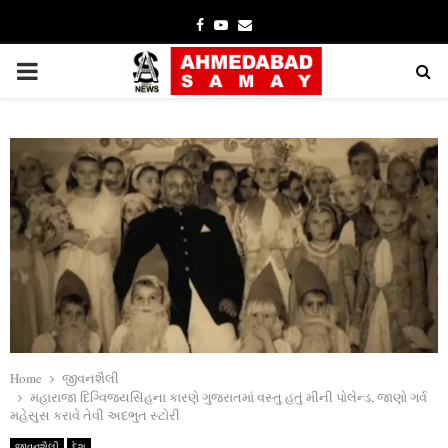
Facebook
Youtube
Email
PRIMARY
MENU
Home
જીવનશૈલી
મહારાજા દિગ્વિજયસિંહના કારણે ગુજરાતમાં વસ્તુ હતું મીની પોલેન્ડ, જાણો ગર્વ
મહેસુસ કરાવે તેવી અદભુત સ્ટોરી
જીવનશૈલી
દેશ