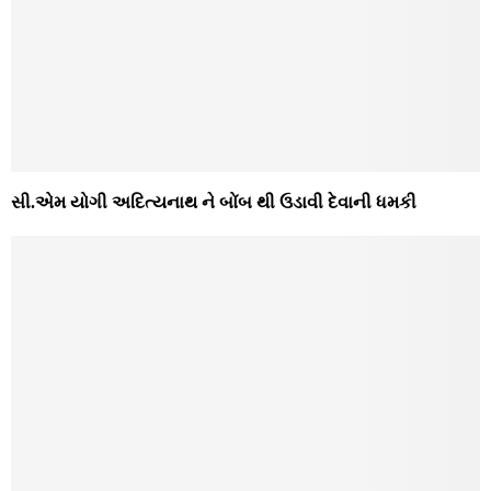
સી.એમ યોગી અદિત્યનાથ ને બોંબ થી ઉડાવી દેવાની ધમકી