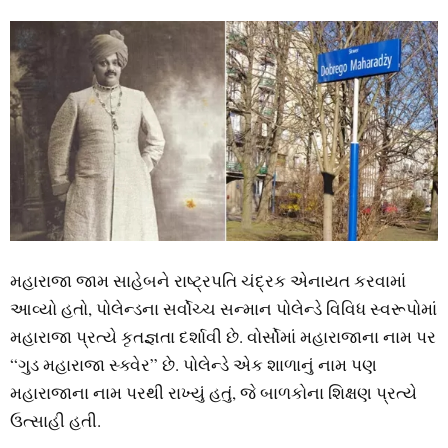
મહારાજા જામ સાહેબને રાષ્ટ્રપતિ ચંદ્રક એનાયત કરવામાં
આવ્યો હતો, પોલેન્ડના સર્વોચ્ચ સન્માન પોલેન્ડે વિવિધ સ્વરૂપોમાં
મહારાજા પ્રત્યે કૃતજ્ઞતા દર્શાવી છે. વોર્સોમાં મહારાજાના નામ પર
“ગુડ મહારાજા સ્ક્વેર” છે. પોલેન્ડે એક શાળાનું નામ પણ
મહારાજાના નામ પરથી રાખ્યું હતું, જે બાળકોના શિક્ષણ પ્રત્યે
ઉત્સાહી હતી.