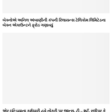
બેક્નોએ અનિલ અંબાણીની કંપની રિલાયન્સ ટેલિકોમ લિમિટેડના
બેક્ન એકાઉન્ટને ફ્રોડ ગણાવ્યું
એર ઇન્ડિયાના કર્મચારી હવે નોકરી પર જીન્સ, ટી – શર્ટ, સ્લીપર કે