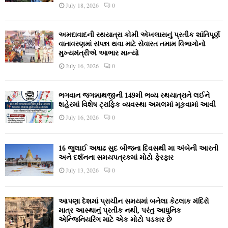
July 18, 2026
0
અમદાવાદની રથયાત્રા કોમી એખલાસનું પ્રતીક શાંતિપૂર્ણ
વાતાવરણમાં સંપન્ન થવા માટે સેવારત તમામ વિભાગોનો
મુખ્યમંત્રીએ આભાર માન્યો
July 16, 2026
0
ભગવાન જગન્નાથજીની 149મી ભવ્ય રથયાત્રાને લઈને
શહેરમાં વિશેષ ટ્રાફિક વ્યવસ્થા અમલમાં મૂકવામાં આવી
July 16, 2026
0
16 જુલાઈ અષાઢ સુદ બીજના દિવસથી મા અંબેની આરતી
અને દર્શનના સમયપત્રકમાં મોટો ફેરફાર
July 13, 2026
0
આપણા દેશમાં પ્રાચીન સમયમાં બનેલા કેટલાક મંદિરો
માત્ર આસ્થાનું પ્રતીક નથી, પરંતુ આધુનિક
એન્જિનિયરિંગ માટે એક મોટો પડકાર છે