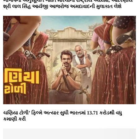
ભાજપના અનુસૂચિત જાતિ મોરચાના રાષ્ટ્રીય અધ્યક્ષ, આદરણીય
શ્રી લાલ સિંહ આર્યજી આજરોજ અમદાવાદની મુલાકાત લેશે
ચણિયા ટોળી’ ફિલ્મે અત્યાર સુધી ભારતમાં 13.71 કરોડથી વધુ
કમાણી કરી