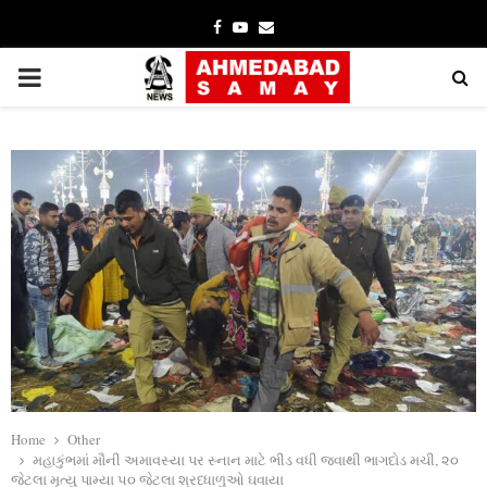
Facebook
Youtube
Email
PRIMARY
MENU
Home
Other
મહાકુંભમાં મૌની અમાવસ્‍યા પર સ્નાન માટે ભીડ વધી જવાથી ભાગદોડ મચી, ૨૦
જેટલા મૃત્યુ પામ્યા ૫૦ જેટલા શ્રધ્ધાળુઓ ઘવાયા