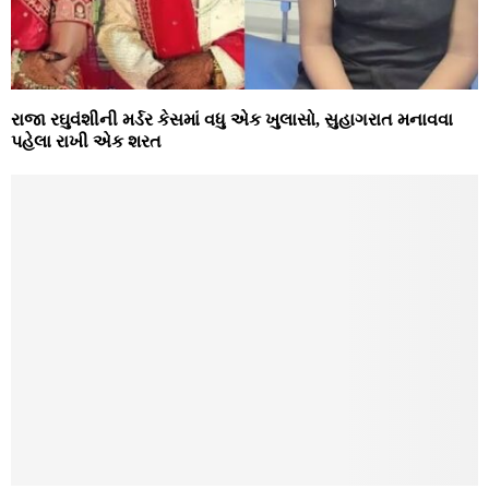
રાજા રઘુવંશીની મર્ડર કેસમાં વધુ એક ખુલાસો, સુહાગરાત મનાવવા
પહેલા રાખી એક શરત