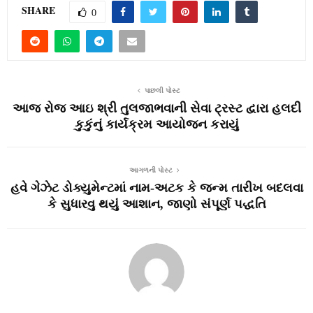
SHARE
0
પાછલી પોસ્ટ
આજ રોજ આઇ શ્રી તુલજાભવાની સેવા ટ્રસ્ટ દ્વારા હલદી
કુકુંનું કાર્યક્રમ આયોજન કરાયું
આગળની પોસ્ટ
હવે ગેઝેટ ડોક્યુમેન્ટમાં નામ-અટક કે જન્મ તારીખ બદલવા
કે સુધારવુ થયું આશાન, જાણો સંપૂર્ણ પદ્ધતિ