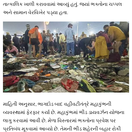
તાત્‍કાલિક ખાલી કરાવવામાં આવ્‍યું હતું. જ્‍યાં ભક્‍તોના ચપ્‍પલ
અને સામાન વેરવિખેર પડ્‍યા હતા.
માહિતી અનુસાર, ભાગદોડ બાદ વહીવટીતંત્રે મહાકુંભની
વ્‍યવસ્‍થામાં ફેરફાર કર્યા છે. મહાકુંભમાં ભીડ ડાયવર્ઝન યોજના
લાગુ કરવામાં આવી છે. મેળા વિસ્‍તારમાં ભક્‍તોના પ્રવેશ પર
પ્રતિબંધ મૂકવામાં આવ્‍યો છે. તેમની ભીડ શહેરની બહાર રોકી