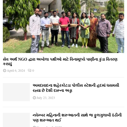
સેવ અર્થ NGO દ્વારા અબોલા પક્ષીઓ માટે વિનામૂલ્યે પાણીના કુંડા વિતરણ
કરાયું
April 6, 2024
0
અમદાવાદના શહેરકોટડા પોલીસ સ્ટેશની હદમાં ધસમસી
રહ્યા છે દેશી દારૂના અડ્ડા
July 23, 2023
નવેમ્‍બર મહિનાની શરૂઆતની સાથે જ ફુલગુલાબી ઠંડીની
પણ શરૂઆત થઈ