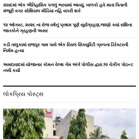
C
સંસદમાં એક ઐતિહાસિક પગલું ભરવામાં આવ્યું, બાળકો હવે માતા પિતાની
મંજૂરી વગર સોશિયલ મીડિયા નહિ વાપરી શકે
H
૧૨ ઓગસ્ટ, ૨૦૨૬ ના રોજ વર્ષનું પ્રથમ પૂર્ણ સૂર્યગ્રહણ,જાણો ક્યાં રાશિના
જાતકોને ગ્રહણની અસર
કડી તાલુકામાં રાજપુર ગામ પાસે એક રિયલ સિક્યુરિટી ગ્રુપના ડિરેક્ટરની
નિર્મમ હત્યા
અમદાવાદમાં યોજાનાર કોમન વેલ્‍થ ગેમ અંગે પોલીસ દ્વારા 50 ચેકીંગ પોઇન્‍ટ
નક્કી કર્યા
લોકપ્રિય પોસ્ટ્સ