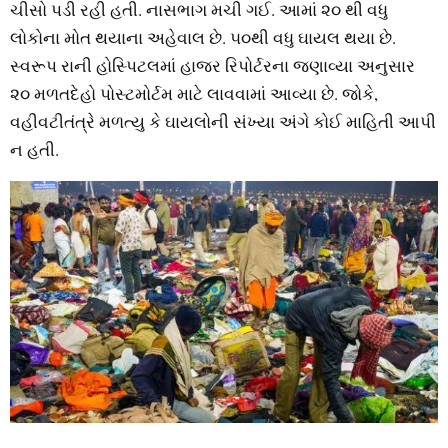
ચીસો પડી રહી હતી. નાસભાગ મચી ગઈ. આમાં ૨૦ થી વધુ
લોકોના મોત થયાના અહેવાલ છે. ૫૦થી વધુ ઘાયલ થયા છે.
સ્‍વરૂપ રાની હોસ્‍પિટલમાં હાજર રિપોર્ટરના જણાવ્‍યા અનુસાર
૨૦ મળતદેહો પોસ્‍ટમોર્ટમ માટે લાવવામાં આવ્‍યા છે. જોકે,
વહીવટીતંત્રે મળત્‍યુ કે ઘાયલોની સંખ્‍યા અંગે કોઈ માહિતી આપી
ન હતી.