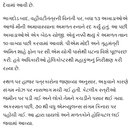
દેવામાં આવી છે.
ભાગદોડ બાદ, વહીવટીતંત્રની વિનંતી પર, બધા ૧૩ અખાડાઓએ
આજે મૌની અમાવાસ્‍યાના અમળત સ્નાને રદ કર્યું હતું. આ પછી
અખાડાઓએ એક બેઠક યોજી. એવું નક્કી થયું કે અમળત તાાન
૧૦ વાગ્‍યા પછી કરવામાં આવશે. પીએમ મોદી અને ગૃહમંત્રી
અમિત શાહે ફોન પર સી.એમ યોગી પાસેથી ઘટના વિશે પૂછપરછ
કરી. હવે અધિકારીઓ હેલિકોપ્‍ટરથી મહાકુંભનું નિરીક્ષણ કરી
રહ્યા છે.
સ્થળ પર હાજર પત્રકારોના જણાવ્‍યા અનુસાર, અફવાને કારણે
સંગમ નોઝ પર નાસભાગ મચી ગઈ હતી. કેટલીક સ્ત્રીઓ
જમીન પર પડી ગઈ અને લોકો તેમને કચડીને પસાર થઈ ગયા.
અકસ્‍માત પછી, ૭૦ થી વધુ એમ્‍બ્‍યુલન્‍સ સંગમ કિનારા પર
પહોંચી ગઈ. આ દ્વારા ઘાયલો અને મળતકોને હોસ્‍પિટલ લઈ
જવામાં આવ્‍યા.