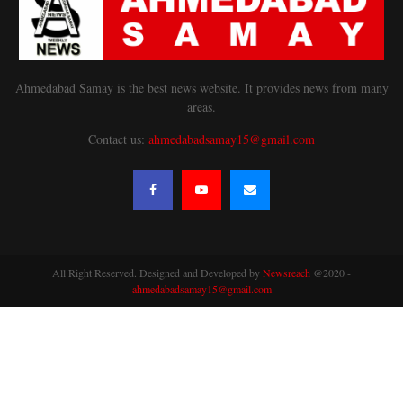
Ahmedabad Samay is the best news website. It provides news from many
areas.
Contact us:
ahmedabadsamay15@gmail.com
All Right Reserved. Designed and Developed by
Newsreach
@2020 -
ahmedabadsamay15@gmail.com