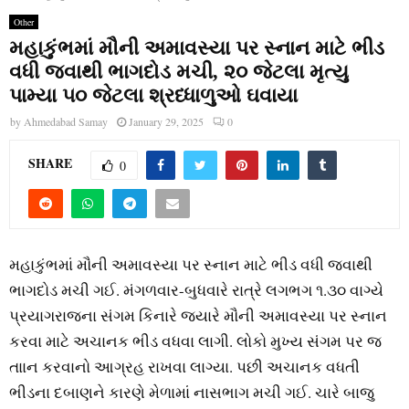
Other
મહાકુંભમાં મૌની અમાવસ્‍યા પર સ્નાન માટે ભીડ
વધી જવાથી ભાગદોડ મચી, ૨૦ જેટલા મૃત્યુ
પામ્યા ૫૦ જેટલા શ્રધ્ધાળુઓ ઘવાયા
by
Ahmedabad Samay
January 29, 2025
0
SHARE
0
મહાકુંભમાં મૌની અમાવસ્‍યા પર સ્નાન માટે ભીડ વધી જવાથી
ભાગદોડ મચી ગઈ. મંગળવાર-બુધવારે રાત્રે લગભગ ૧.૩૦ વાગ્‍યે
પ્રયાગરાજના સંગમ કિનારે જ્‍યારે મૌની અમાવસ્‍યા પર સ્નાન
કરવા માટે અચાનક ભીડ વધવા લાગી. લોકો મુખ્‍ય સંગમ પર જ
તાાન કરવાનો આગ્રહ રાખવા લાગ્‍યા. પછી અચાનક વધતી
ભીડના દબાણને કારણે મેળામાં નાસભાગ મચી ગઈ. ચારે બાજુ