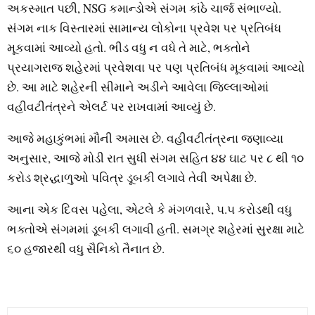
અકસ્‍માત પછી, NSG કમાન્‍ડોએ સંગમ કાંઠે ચાર્જ સંભાળ્‍યો.
સંગમ નાક વિસ્‍તારમાં સામાન્‍ય લોકોના પ્રવેશ પર પ્રતિબંધ
મૂકવામાં આવ્‍યો હતો. ભીડ વધુ ન વધે તે માટે, ભક્‍તોને
પ્રયાગરાજ શહેરમાં પ્રવેશવા પર પણ પ્રતિબંધ મૂકવામાં આવ્‍યો
છે. આ માટે શહેરની સીમાને અડીને આવેલા જિલ્લાઓમાં
વહીવટીતંત્રને એલર્ટ પર રાખવામાં આવ્‍યું છે.
આજે મહાકુંભમાં મૌની અમાસ છે. વહીવટીતંત્રના જણાવ્‍યા
અનુસાર, આજે મોડી રાત સુધી સંગમ સહિત ૪૪ ઘાટ પર ૮ થી ૧૦
કરોડ શ્રદ્ધાળુઓ પવિત્ર ડૂબકી લગાવે તેવી અપેક્ષા છે.
આના એક દિવસ પહેલા, એટલે કે મંગળવારે, ૫.૫ કરોડથી વધુ
ભક્‍તોએ સંગમમાં ડૂબકી લગાવી હતી. સમગ્ર શહેરમાં સુરક્ષા માટે
૬૦ હજારથી વધુ સૈનિકો તૈનાત છે.