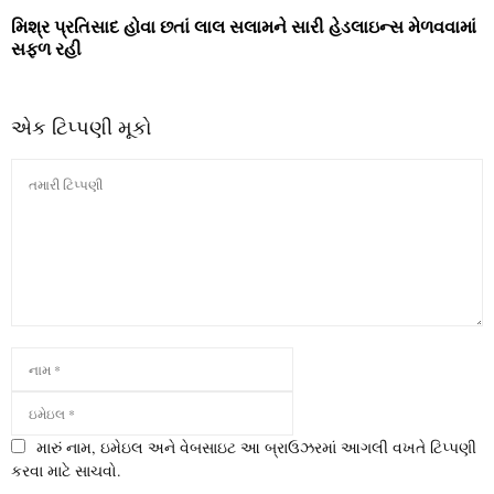
મિશ્ર પ્રતિસાદ હોવા છતાં લાલ સલામને સારી હેડલાઇન્સ મેળવવામાં
સફળ રહી
એક ટિપ્પણી મૂકો
મારું નામ, ઇમેઇલ અને વેબસાઇટ આ બ્રાઉઝરમાં આગલી વખતે ટિપ્પણી
કરવા માટે સાચવો.