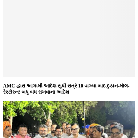
AMC દ્વારા આગામી આદેશ સુધી રાત્રે 10 વાગ્યા બાદ દુકાન-મોલ-
રેસ્ટોરન્ટ બધુ બંધ રાખવાના આદેશ