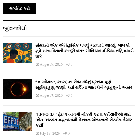
જીવનશૈલી
સંસદમાં એક ઐતિહાસિક પગલું ભરવામાં આવ્યું, બાળકો
હવે માતા પિતાની મંજૂરી વગર સોશિયલ મીડિયા નહિ વાપરી
શકે
August 9, 2026
0
૧૨ ઓગસ્ટ, ૨૦૨૬ ના રોજ વર્ષનું પ્રથમ પૂર્ણ
સૂર્યગ્રહણ,જાણો ક્યાં રાશિના જાતકોને ગ્રહણની અસર
August 7, 2026
0
‘EPFO 3.0’ હેઠળ ખાનગી નોકરી કરતા કર્મચારીઓ માટે
એક અત્યંત મહત્વકાંક્ષી પેન્શન યોજનાનો રોડમેપ તૈયાર
કર્યો
July 18, 2026
0