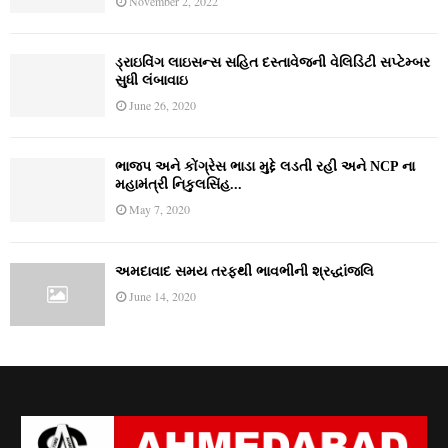
November 2, 2022
ડ્રાઇવિંગ લાઇસન્સ સહિત દસ્તાવેજની વેલિડિટી સપ્ટેમ્બર
સુધી લંબાવાઇ
June 26, 2020
ભાજપ અને કોંગ્રેસ ભાડા મુદ્દે લડતી રહી અને NCP ના
મહામંત્રી નિકુલસિંહ...
May 7, 2020
અમદાવાદ સમય તરફથી ભાવભીની શ્રદ્ધાંજલિ
June 14, 2020