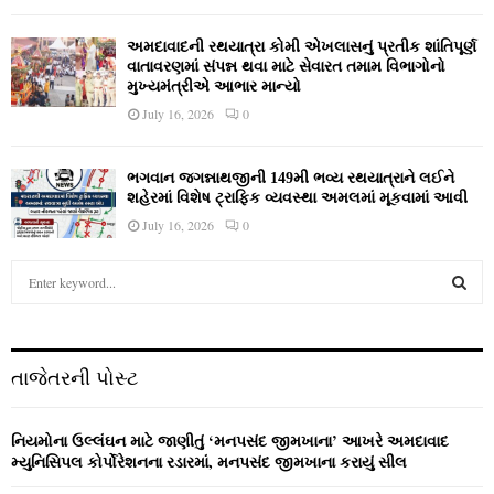
અમદાવાદની રથયાત્રા કોમી એખલાસનું પ્રતીક શાંતિપૂર્ણ
વાતાવરણમાં સંપન્ન થવા માટે સેવારત તમામ વિભાગોનો
મુખ્યમંત્રીએ આભાર માન્યો
July 16, 2026
0
ભગવાન જગન્નાથજીની 149મી ભવ્ય રથયાત્રાને લઈને
શહેરમાં વિશેષ ટ્રાફિક વ્યવસ્થા અમલમાં મૂકવામાં આવી
July 16, 2026
0
S
e
a
S
r
c
E
તાજેતરની પોસ્ટ
h
f
A
o
નિયમોના ઉલ્લંઘન માટે જાણીતું ‘મનપસંદ જીમખાના’ આખરે અમદાવાદ
r
R
મ્યુનિસિપલ કોર્પોરેશનના રડારમાં, મનપસંદ જીમખાના કરાયું સીલ
: