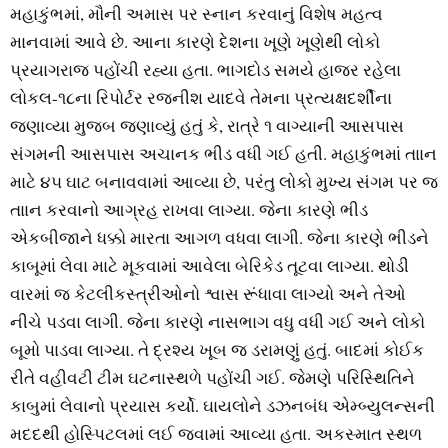
મહાકુંભમાં, મૌની અમાસ પર સ્નાન કરવાનું વિશેષ મહત્‍વ
માનવામાં આવે છે. આના કારણે દેશના ખૂણે ખૂણેથી લોકો
પ્રયાગરાજ પહોંચી રહ્યા હતા. ભાગદોડ સમયે હાજર રહેલા
લોકલ-૧૮ના રિપોર્ટર રજનીશ યાદવે તેમના પ્રત્‍યક્ષદર્શીના
જણાવ્‍યા મુજબ જણાવ્‍યું હતું કે, રાત્રે ૧ વાગ્‍યાની આસપાસ
સંગમની આસપાસ અચાનક ભીડ વધી ગઈ હતી. મહાકુંભમાં તાાન
માટે ૪૫ ઘાટ બનાવવામાં આવ્‍યા છે, પરંતુ લોકો મુખ્‍ય સંગમ પર જ
તાાન કરવાનો આગ્રહ રાખવા લાગ્‍યા. જેના કારણે ભીડ
એકબીજાને ધક્કો મારતા આગળ વધવા લાગી. જેના કારણે ભીડને
કાબૂમાં લેવા માટે મૂકવામાં આવેલા બેરિકેડ તૂટવા લાગ્‍યા. થોડી
વારમાં જ કેટલીકસ્ત્રીઓનો શ્વાસ રૂંધાવા લાગ્‍યો અને તેઓ
નીચે પડવા લાગી. જેના કારણે નાસભાગ વધુ વધી ગઈ અને લોકો
બૂમો પાડવા લાગ્‍યા. તે દ્રશ્‍ય ખૂબ જ ડરામણું હતું. બાદમાં કોઈક
રીતે વહીવટી ટીમ ઘટનાસ્‍થળે પહોંચી ગઈ. જેમણે પરિસ્‍થિતિને
કાબુમાં લેવાનો પ્રયાસ કર્યો. ઘાયલોને ડઝનબંધ એમ્‍બ્‍યુલન્‍સની
મદદથી હોસ્‍પિટલમાં લઈ જવામાં આવ્‍યા હતા. અકસ્‍માત સ્‍થળ