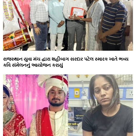
રાજસ્થાન યુવા મંચ દ્વારા શહીબાગ સરદાર પટેલ સ્મારક ખાતે ભવ્ય
કવિ સંમેલનનું આયોજન કરાયું