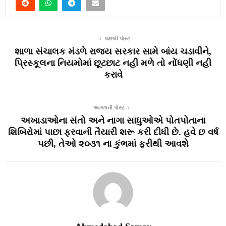
પાછલી પોસ્ટ
શાળા સંચાલક મંડળે રાજ્ય સરકાર સામે બાંય ચડાવીને,
પ્રિસ્કૂલના નિયમોમાં છૂટછાટ નહી મળે તો નોંધણી નહી
કરાવે
આગળની પોસ્ટ
અખાડાઓના સંતો અને નાગા સાધુઓએ પોતપોતાના
શિબિરોમાં પાછા ફરવાની તૈયારી શરૂ કરી દીધી છે. હવે છ વર્ષ
પછી, તેઓ ૨૦૩૧ ના કુંભમાં ફરીથી આવશે