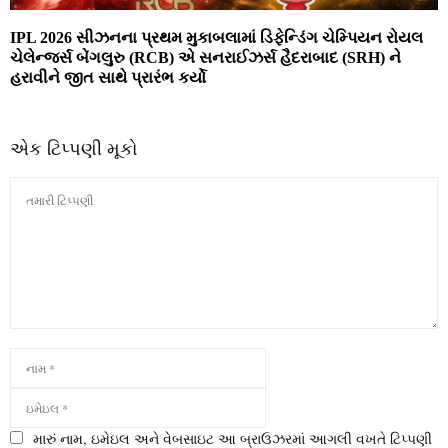
IPL 2026 સીઝનના પ્રથમ મુકાબલામાં ડિફેન્ડિંગ ચેમ્પિયન રોયલ
ચેલેન્જર્સ બેંગલુરુ (RCB) એ સનરાઈઝર્સ હૈદરાબાદ (SRH) ને
હરાવીને જીત સાથે પ્રારંભ કર્યો
એક ટિપ્પણી મૂકો
મારું નામ, ઇમેઇલ અને વેબસાઇટ આ બ્રાઉઝરમાં આગલી વખતે ટિપ્પણી