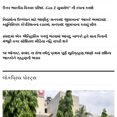
R
:
ઉત્તર ભારતીય વિકાસ પરિષદ -Gen Z યુવાસેલ” ની રચના કરાશે
C
નિયમોના ઉલ્લંઘન માટે જાણીતું ‘મનપસંદ જીમખાના’ આખરે અમદાવાદ
H
મ્યુનિસિપલ કોર્પોરેશનના રડારમાં, મનપસંદ જીમખાના કરાયું સીલ
સંસદમાં એક ઐતિહાસિક પગલું ભરવામાં આવ્યું, બાળકો હવે માતા પિતાની
મંજૂરી વગર સોશિયલ મીડિયા નહિ વાપરી શકે
૧૨ ઓગસ્ટ, ૨૦૨૬ ના રોજ વર્ષનું પ્રથમ પૂર્ણ સૂર્યગ્રહણ,જાણો ક્યાં રાશિના
જાતકોને ગ્રહણની અસર
લોકપ્રિય પોસ્ટ્સ