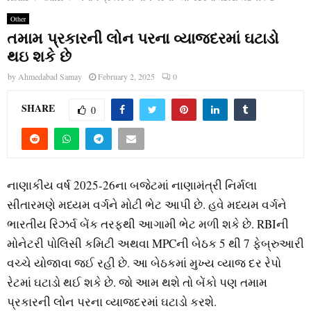
Other
તમામ પ્રકારની લોન પરના વ્યાજદરમાં ઘટાડો
થઇ શકે છે
by
Ahmedabad Samay
February 2, 2025
0
SHARE
0
નાણાકીય વર્ષ 2025-26ના બજેટમાં નાણામંત્રી નિર્મલા
સીતારમણે મધ્યમ વર્ગને મોટી ભેટ આપી છે. હવે મધ્યમ વર્ગને
ભારતીય રિઝર્વ બેંક તરફથી આગામી ભેટ મળી શકે છે. RBIની
મોનેટરી પોલિસી કમિટી અથવા MPCની બેઠક 5 થી 7 ફેબ્રુઆરી
વચ્ચે યોજાવા જઈ રહી છે. આ બેઠકમાં મુખ્ય વ્યાજ દર રેપો
રેટમાં ઘટાડો થઈ શકે છે. જો આમ થશે તો બેંકો પણ તમામ
પ્રકારની લોન પરના વ્યાજદરમાં ઘટાડો કરશે.