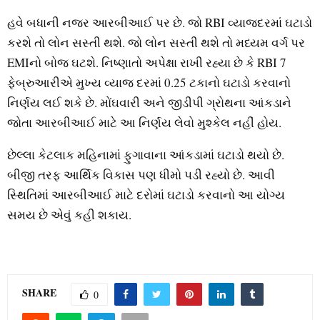
હવે બધાની નજર આરબીઆઈ પર છે. જો RBI વ્યાજદરમાં ઘટાડો
કરશે તો લોન સસ્તી થશે. જો લોન સસ્તી થશે તો મધ્યમ વર્ગ પર
EMIનો બોજ ઘટશે. નિષ્ણાતો અપેક્ષા રાખી રહ્યા છે કે RBI 7
ફેબ્રુઆરીએ મુખ્ય વ્યાજ દરમાં 0.25 ટકાનો ઘટાડો કરવાનો
નિર્ણય લઈ શકે છે. મોંઘવારી અને જીડીપી ગ્રોથના આંકડાને
જોતા આરબીઆઈ માટે આ નિર્ણય લેવો મુશ્કેલ નહીં હોય.
છેલ્લા કેટલાક મહિનામાં ફુગાવાના આંકડામાં ઘટાડો થયો છે.
બીજી તરફ આર્થિક વિકાસ પણ ધીમો પડી રહ્યો છે. આવી
સ્થિતિમાં આરબીઆઈ માટે દરોમાં ઘટાડો કરવાનો આ યોગ્ય
સમય છે એવું કહી શકાય.
SHARE
0