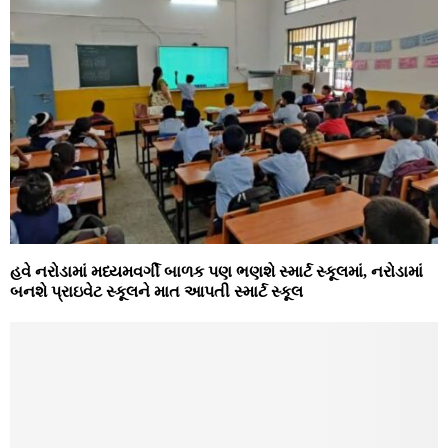
હવે નરોડામાં મધ્યમવર્ગી બાળક પણ ભણશે સ્માર્ટ સ્કૂલમાં, નરોડામાં
બનશે પ્રાઇવેટ સ્કૂલને માત આપતી સ્માર્ટ સ્કૂલ