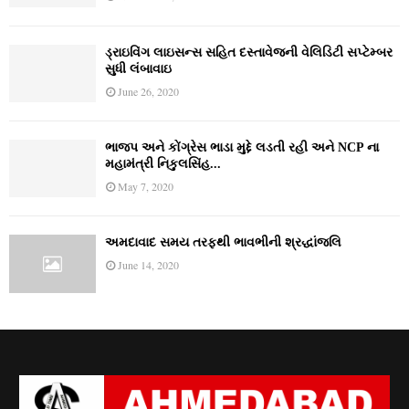
ડ્રાઇવિંગ લાઇસન્સ સહિત દસ્તાવેજની વેલિડિટી સપ્ટેમ્બર
સુધી લંબાવાઇ
June 26, 2020
ભાજપ અને કોંગ્રેસ ભાડા મુદ્દે લડતી રહી અને NCP ના
મહામંત્રી નિકુલસિંહ...
May 7, 2020
અમદાવાદ સમય તરફથી ભાવભીની શ્રદ્ધાંજલિ
June 14, 2020