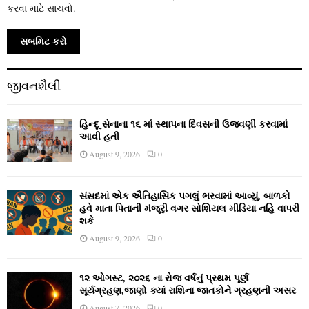
કરવા માટે સાચવો.
જીવનશૈલી
હિન્દૂ સેનાના ૧૬ માં સ્થાપના દિવસની ઉજવણી કરવામાં
આવી હતી
August 9, 2026
0
સંસદમાં એક ઐતિહાસિક પગલું ભરવામાં આવ્યું, બાળકો
હવે માતા પિતાની મંજૂરી વગર સોશિયલ મીડિયા નહિ વાપરી
શકે
August 9, 2026
0
૧૨ ઓગસ્ટ, ૨૦૨૬ ના રોજ વર્ષનું પ્રથમ પૂર્ણ
સૂર્યગ્રહણ,જાણો ક્યાં રાશિના જાતકોને ગ્રહણની અસર
August 7, 2026
0