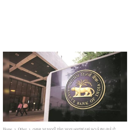
Home
Other
તમામ પ્રકારની લોન પરના વ્યાજદરમાં ઘટાડો થઇ શકે છે