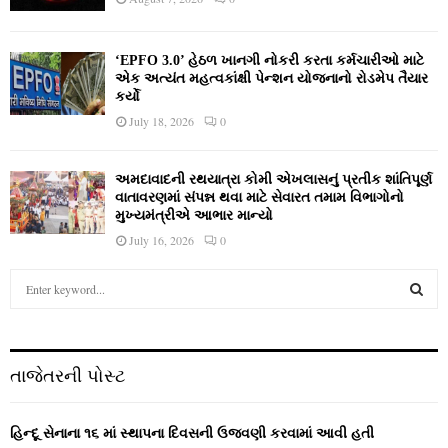
‘EPFO 3.0’ હેઠળ ખાનગી નોકરી કરતા કર્મચારીઓ માટે
એક અત્યંત મહત્વકાંક્ષી પેન્શન યોજનાનો રોડમેપ તૈયાર
કર્યો
July 18, 2026
0
અમદાવાદની રથયાત્રા કોમી એખલાસનું પ્રતીક શાંતિપૂર્ણ
વાતાવરણમાં સંપન્ન થવા માટે સેવારત તમામ વિભાગોનો
મુખ્યમંત્રીએ આભાર માન્યો
July 16, 2026
0
S
e
a
S
r
c
E
તાજેતરની પોસ્ટ
h
f
A
o
હિન્દૂ સેનાના ૧૬ માં સ્થાપના દિવસની ઉજવણી કરવામાં આવી હતી
r