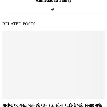
Ahmedabad Samay
RELATED POSTS
માર્ચમાં આ ગ્રહ બતાવશે ચમત્કાર, સોના-ચાંદીનો ભારે વરસાદ થશે;