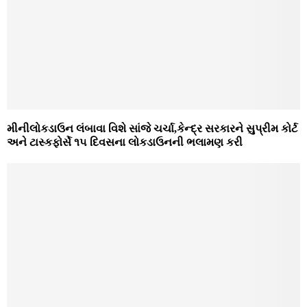
મીનીલોકડાઉન લંબાવા વિશે સાંજે ચર્ચા,કેન્દ્ર સરકારને સુપ્રીમ કોર્ટ
અને ટાસ્કફોર્સે ૧૫ દિવસના લોકડાઉનની ભલામણ કરી