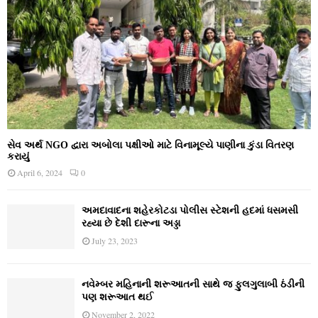
સેવ અર્થ NGO દ્વારા અબોલા પક્ષીઓ માટે વિનામૂલ્યે પાણીના કુંડા વિતરણ
કરાયું
April 6, 2024
0
અમદાવાદના શહેરકોટડા પોલીસ સ્ટેશની હદમાં ધસમસી
રહ્યા છે દેશી દારૂના અડ્ડા
July 23, 2023
નવેમ્‍બર મહિનાની શરૂઆતની સાથે જ ફુલગુલાબી ઠંડીની
પણ શરૂઆત થઈ
November 2, 2022