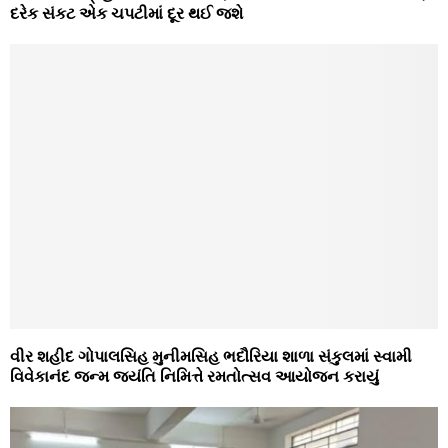
દરેક સંકટ એક ચપટીમાં દૂર થઈ જશે
વીર શહીદ ગોપાલસિહ મુનીમસિહ ભદૌરિયા શાળા સંકુલમાં સ્વામી
વિવેકાનંદ જન્મ જયંતિ નિમિત્તે રમતોત્સવ આયોજન કરાયું