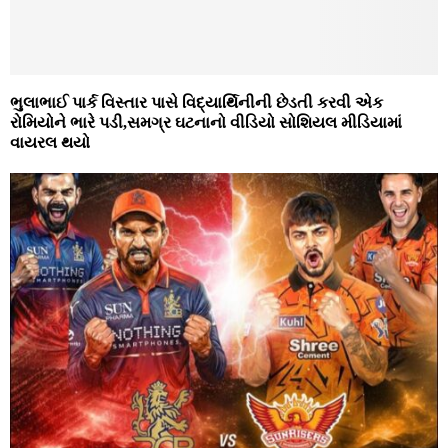
ભુલાભાઈ પાર્ક વિસ્‍તાર પાસે વિદ્યાર્થિનીની છેડતી કરવી એક
રોમિયોને ભારે પડી,સમગ્ર ઘટનાનો વીડિયો સોશિયલ મીડિયામાં
વાયરલ થયો