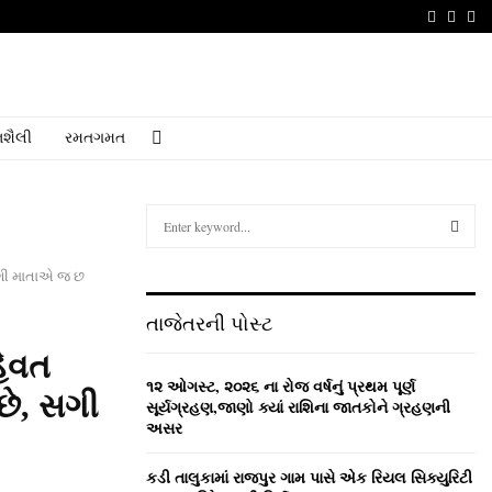
Faceboo
Youtu
Em
શૈલી
રમતગમત
S
e
a
S
સગી માતાએ જ છ
r
c
E
તાજેતરની પોસ્ટ
h
f
A
હેવત
o
૧૨ ઓગસ્ટ, ૨૦૨૬ ના રોજ વર્ષનું પ્રથમ પૂર્ણ
છે, સગી
r
R
સૂર્યગ્રહણ,જાણો ક્યાં રાશિના જાતકોને ગ્રહણની
:
અસર
C
કડી તાલુકામાં રાજપુર ગામ પાસે એક રિયલ સિક્યુરિટી
H