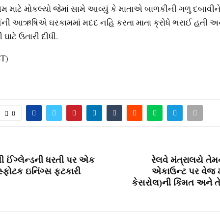
મ માટે મોકલ્યો જેમાં સામે આવ્યું કે માતાએ બાળકીની ગળુ દબાવીને
વર્ષની આઋષિએ ઘરકામમાં મદદ નહિ કરતા માતા ક્રોધે ભરાઈ હતી અ
ી ઘાટે ઉતારી દીધી.
ST)
0
શી ઈંગ્લેન્ડની ધરતી પર એક
રેલવે મંત્રાલયે તેમ
્ફોટક ઇનિંગ્સ ફટકારી
એકાઉન્ટ પર વેજ મી
કેસરોલ)ની કિંમત અને તેનું