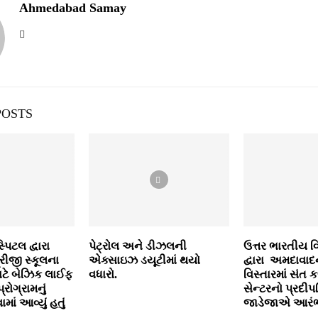
Ahmedabad Samay
POSTS
િટલ દ્વારા
પેટ્રોલ અને ડીઝલની
ઉત્તર ભારતીય વ
રીજી સ્કૂલના
એક્સાઇઝ ડયૂટીમાં થયો
દ્વારા અમદાવા
માટે બેઝિક લાઈફ
વધારો.
વિસ્તારમાં સંત 
પ્રોગ્રામનું
સેન્ટરનો પ્રદીપ
ં આવ્યું હતું
જાડેજાએ આરંભ 