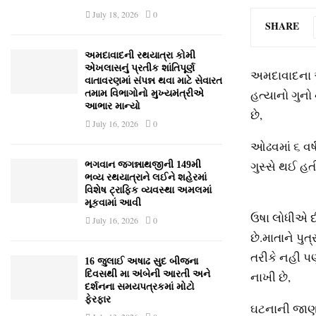
July 18, 2026
0
SHARE
અમદાવાદની રથયાત્રા કોમી
એખલાસનું પ્રતીક શાંતિપૂર્ણ
અમદાવાદના ઓ
વાતાવરણમાં સંપન્ન થવા માટે સેવારત
હત્યાનો ગુનો
તમામ વિભાગોનો મુખ્યમંત્રીએ
આભાર માન્યો
છે,
July 16, 2026
0
ઓઢવમાં ૬ વર્
ગુસ્સે થઈ હતી
ભગવાન જગન્નાથજીની 149મી
ભવ્ય રથયાત્રાને લઈને શહેરમાં
વિશેષ ટ્રાફિક વ્યવસ્થા અમલમાં
મૂકવામાં આવી
ઉષા લોધીએ દ
July 16, 2026
0
છે.માતાને પુત
તરીકે નહી પ
16 જુલાઈ અષાઢ સુદ બીજના
નાખી છે,
દિવસથી મા અંબેની આરતી અને
દર્શનના સમયપત્રકમાં મોટો
ફેરફાર
ઘટનાની જાણ