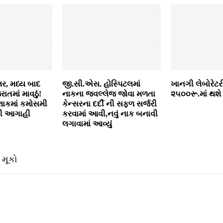
તર, મધ્ય બાદ
જી.સી.એસ. હોસ્પિટલમાં
ખાનગી લેબોરેટરી
રાતમાં માવઠું!
નાકના જવલ્લેજ જોવા મળતા
૨૫૦૦રૂ.માં થશે 
ાકમાં કમોસમી
કેન્સરના દર્દી ની સફળ સર્જરી
ની આગાહી
કરવામાં આવી,નવું નાક બનાવી
લગાવામાં આવ્યું
 મૂકો