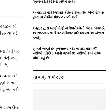
ગ્રુપના ડિરેક્ટરની નિર્મમ હત્યા
અમદાવાદમાં યોજાનાર કોમન વેલ્‍થ ગેમ અંગે પોલીસ
દ્વારા 50 ચેકીંગ પોઇન્‍ટ નક્કી કર્યા
ર ઘટનામાં
આહાર દ્વારા ખાણીપીણીના વેપારીઓની બેઠક યોજાઈ,
 હત્યા કરી
19 સપ્ટેમ્બરના વિરાટ સેમિનાર માટે વ્યાપક આયોજન
કરાયું
શુ તમે જાણો છે ગુજરાતના કયા રાજ્ય માંથી 97
ાતા તેની પર
નદીઓ વહેછે ? આવો જાણી 97 નદીઓ ક્યાં રાજ્ય
 તેનું ગળુ
માંથી વહે છે
ી છે,
 ધરપકડ કરી
લોકપ્રિય પોસ્ટ્સ
 હવે માતા
 હત્યા કરી
ે બાળકીના