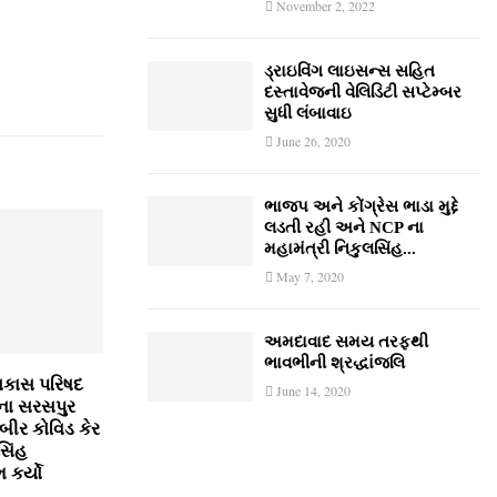
November 2, 2022
ડ્રાઇવિંગ લાઇસન્સ સહિત
દસ્તાવેજની વેલિડિટી સપ્ટેમ્બર
સુધી લંબાવાઇ
June 26, 2020
ભાજપ અને કોંગ્રેસ ભાડા મુદ્દે
લડતી રહી અને NCP ના
મહામંત્રી નિકુલસિંહ...
May 7, 2020
અમદાવાદ સમય તરફથી
ભાવભીની શ્રદ્ધાંજલિ
િકાસ પરિષદ
June 14, 2020
દના સરસપુર
કબીર કોવિડ કેર
સિંહ
કર્યો