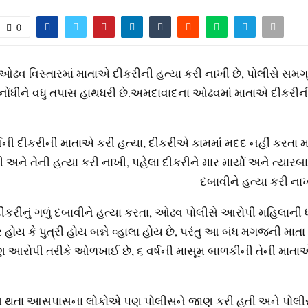
0
ઢવ વિસ્તારમાં માતાએ દીકરીની હત્યા કરી નાખી છે, પોલીસે સમગ્
 નોંધીને વધુ તપાસ હાથધરી છે.અમદાવાદના ઓઢવમાં માતાએ દીકરીની
ષની દીકરીની માતાએ કરી હત્યા, દીકરીએ કામમાં મદદ નહીં કરતા મ
 અને તેની હત્યા કરી નાખી, પહેલા દીકરીને માર માર્યો અને ત્યારબાદ
દબાવીને હત્યા કરી નાખ
ીકરીનું ગળું દબાવીને હત્યા કરતા, ઓઢવ પોલીસે આરોપી મહિલાની
્ર હોય કે પુત્રી હોય બન્ને વ્હાલા હોય છે, પરંતુ આ બંધ મગજની માતા
ણ આરોપી તરીકે ઓળખાઈ છે, ૬ વર્ષની માસૂમ બાળકીની તેની માતાએ
 થતા આસપાસના લોકોએ પણ પોલીસને જાણ કરી હતી અને પોલીસ