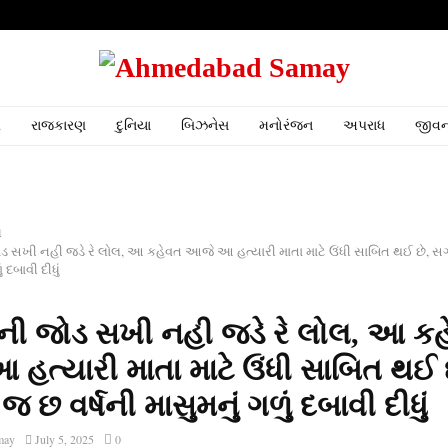
ર
રાજકારણ
દુનિયા
બિઝનેસ
મનોરંજન
અપરાધ
જીવન
ધ
 સખી નહી જડે રે લોલ, આ કહેવત આજે આ હત્યારી માતા માટે ઉંધી સાબિત થઈ છે, 
ં દબાવી દીધું
ી જોડ સખી નહી જડે રે લોલ, આ ક
હત્યારી માતા માટે ઉંધી સાબિત થઈ 
 છ વર્ષની માસુમનું ગળું દબાવી દીધું
may
July 5, 2025
0