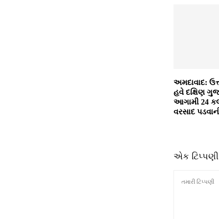
અમદાવાદ: ઉત્
હવે દક્ષિણ ગુજ
આગામી 24 કલ
વરસાદ પડવા
એક ટિપ્પણી