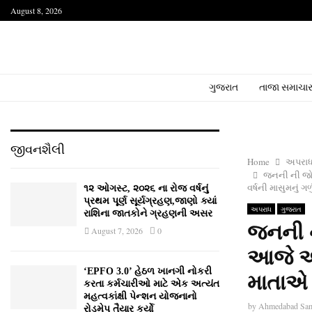
August 8, 2026
ગુજરાત
તાજા સમાચા
જીવનશૈલી
Home
અપરા
જનની ની જોડ
વર્ષની માસુમનું ગળુ
૧૨ ઓગસ્ટ, ૨૦૨૬ ના રોજ વર્ષનું
પ્રથમ પૂર્ણ સૂર્યગ્રહણ,જાણો ક્યાં
અપરાધ
ગુજરાત
રાશિના જાતકોને ગ્રહણની અસર
જનની ન
August 7, 2026
0
આજે આ 
‘EPFO 3.0’ હેઠળ ખાનગી નોકરી
માતાએ જ
કરતા કર્મચારીઓ માટે એક અત્યંત
મહત્વકાંક્ષી પેન્શન યોજનાનો
by
Ahmedabad Sa
રોડમેપ તૈયાર કર્યો