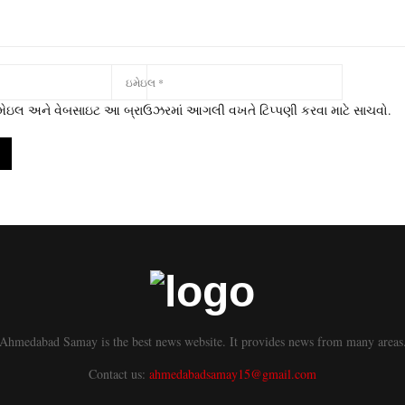
 ઇમેઇલ અને વેબસાઇટ આ બ્રાઉઝરમાં આગલી વખતે ટિપ્પણી કરવા માટે સાચવો.
Ahmedabad Samay is the best news website. It provides news from many areas
Contact us:
ahmedabadsamay15@gmail.com