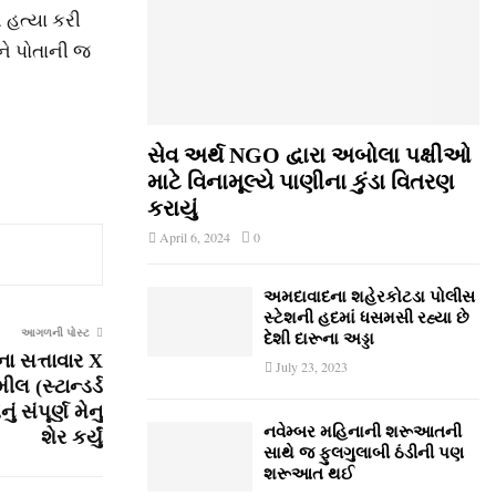
 હત્યા કરી
ને પોતાની જ
સેવ અર્થ NGO દ્વારા અબોલા પક્ષીઓ
માટે વિનામૂલ્યે પાણીના કુંડા વિતરણ
કરાયું
April 6, 2024
0
અમદાવાદના શહેરકોટડા પોલીસ
સ્ટેશની હદમાં ધસમસી રહ્યા છે
આગળની પોસ્ટ
દેશી દારૂના અડ્ડા
ના સત્તાવાર X
July 23, 2023
લ (સ્ટાન્ડર્ડ
 સંપૂર્ણ મેનુ
નવેમ્‍બર મહિનાની શરૂઆતની
શેર કર્યું
સાથે જ ફુલગુલાબી ઠંડીની પણ
શરૂઆત થઈ