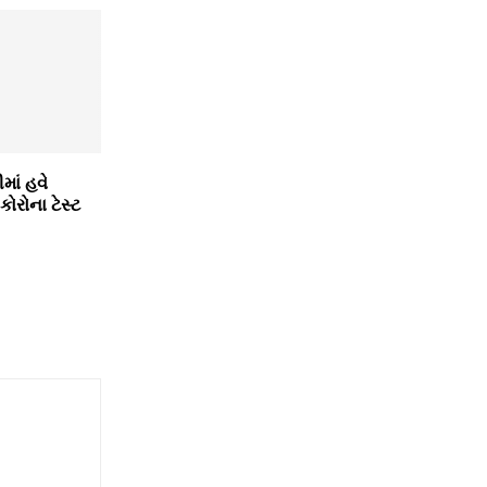
માં હવે
કોરોના ટેસ્ટ