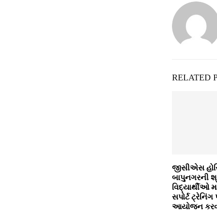
RELATED 
જીસીએસ હોસ્પ
બાપુનગરની શ્
વિદ્યાર્થીઓ 
સપોર્ટ ટ્રેનિંગ 
આયોજન કરવામા