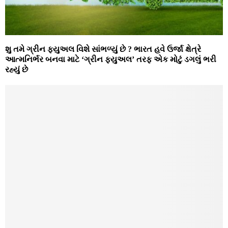
શુ તમે ગ્રીન ફ્યુઅલ વિશે સાંભળ્યું છે ? ભારત હવે ઉર્જા ક્ષેત્રે
આત્મનિર્ભર બનવા માટે ‘ગ્રીન ફ્યુઅલ’ તરફ એક મોટું ડગલું ભરી
રહ્યું છે