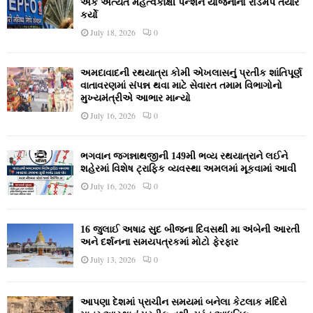
એક અત્યંત મહત્વકાંક્ષી પેન્શન યોજનાનો રોડમેપ તૈયાર
કર્યો
July 18, 2026
0
અમદાવાદની રથયાત્રા કોમી એખલાસનું પ્રતીક શાંતિપૂર્ણ
વાતાવરણમાં સંપન્ન થવા માટે સેવારત તમામ વિભાગોનો
મુખ્યમંત્રીએ આભાર માન્યો
July 16, 2026
0
ભગવાન જગન્નાથજીની 149મી ભવ્ય રથયાત્રાને લઈને
શહેરમાં વિશેષ ટ્રાફિક વ્યવસ્થા અમલમાં મૂકવામાં આવી
July 16, 2026
0
16 જુલાઈ અષાઢ સુદ બીજના દિવસથી મા અંબેની આરતી
અને દર્શનના સમયપત્રકમાં મોટો ફેરફાર
July 13, 2026
0
આપણા દેશમાં પ્રાચીન સમયમાં બનેલા કેટલાક મંદિરો