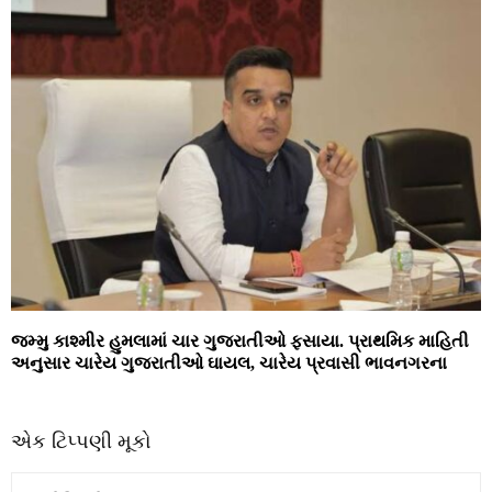
જમ્મુ કાશ્મીર હુમલામાં ચાર ગુજરાતીઓ ફસાયા. પ્રાથમિક માહિતી
અનુસાર ચારેય ગુજરાતીઓ ઘાયલ, ચારેય પ્રવાસી ભાવનગરના
એક ટિપ્પણી મૂકો