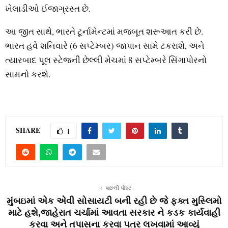
ખેલાડીઓ ઈજાગ્રસ્ત છે.
આ જીત સાથે, ભારતે ટૂર્નામેન્ટમાં મજબૂત શરૂઆત કરી છે.
ભારત હવે શનિવારે (6 સપ્ટેમ્બર) જાપાન સામે ટકરાશે, અને
ત્યારબાદ પૂલ સ્ટેજની છેલ્લી મેચમાં 8 સપ્ટેમ્બરે સિંગાપોરનો
સામનો કરશે.
SHARE
1
પાછલી પોસ્ટ
મુંબઇમાં એક એવી સોસાયટી બની રહી છે જે ફક્ત મુસ્લિમો
માટે હશે,જાહેરાત ચર્ચામાં આવતા સરકાર ને કડક કાર્યવાહી
કરવા અને તપાસના કરવા પત્ર લખવામાં આવ્યું