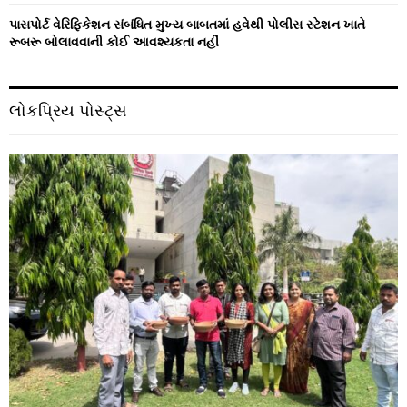
પાસપોર્ટ વેરિફિકેશન સંબંધિત મુખ્ય બાબતમાં હવેથી પોલીસ સ્ટેશન ખાતે
રૂબરૂ બોલાવવાની કોઈ આવશ્યકતા નહીં
લોકપ્રિય પોસ્ટ્સ