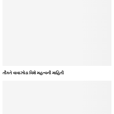
તૌકતે વાવાઝોડા વિશે મહત્વની માહિતી