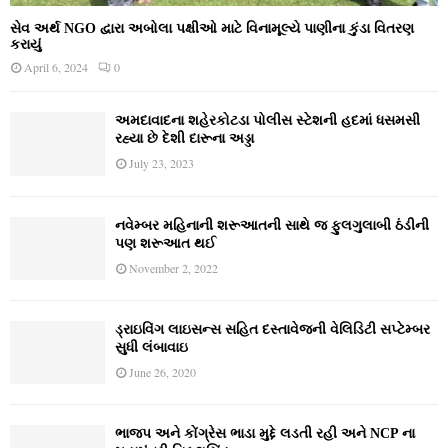
સેવ અર્થ NGO દ્વારા અબોલા પક્ષીઓ માટે વિનામૂલ્યે પાણીના કુંડા વિતરણ
કરાયું
April 6, 2024
0
અમદાવાદના શહેરકોટડા પોલીસ સ્ટેશની હદમાં ધસમસી
રહ્યા છે દેશી દારૂના અડ્ડા
July 23, 2023
નવેમ્‍બર મહિનાની શરૂઆતની સાથે જ ફુલગુલાબી ઠંડીની
પણ શરૂઆત થઈ
November 2, 2022
ડ્રાઇવિંગ લાઇસન્સ સહિત દસ્તાવેજની વેલિડિટી સપ્ટેમ્બર
સુધી લંબાવાઇ
June 26, 2020
ભાજપ અને કોંગ્રેસ ભાડા મુદ્દે લડતી રહી અને NCP ના