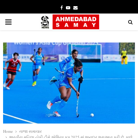
Facebook
Youtube
Email
PRIMARY
MENU
Home
તાજા સમાચાર
ભારતીય મહિલા હોકી ટીમે એશિયા કપ 2025 માં શાનદાર શરૂઆત કરી છે. કાલે