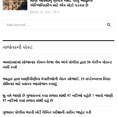
માત્ર આસ્થાનું પ્રતીક નથી, પરંતુ આધુનિક
એન્જિનિયરિંગ માટે એક મોટો પડકાર છે
July 10, 2026
0
S
e
a
S
r
c
E
તાજેતરની પોસ્ટ
h
f
A
o
અમદાવાદમાં યોજાનાર કોમન વેલ્‍થ ગેમ અંગે પોલીસ દ્વારા 50 ચેકીંગ પોઇન્‍ટ
r
R
નક્કી કર્યા
:
C
આહાર દ્વારા ખાણીપીણીના વેપારીઓની બેઠક યોજાઈ, 19 સપ્ટેમ્બરના વિરાટ
સેમિનાર માટે વ્યાપક આયોજન કરાયું
H
શુ તમે જાણો છે ગુજરાતના કયા રાજ્ય માંથી 97 નદીઓ વહેછે ? આવો જાણી
97 નદીઓ ક્યાં રાજ્ય માંથી વહે છે
ગુજરાત પોલીસ ભરતી બોર્ડે લેખિત પરીક્ષાની તારીખ જાહેર કરી