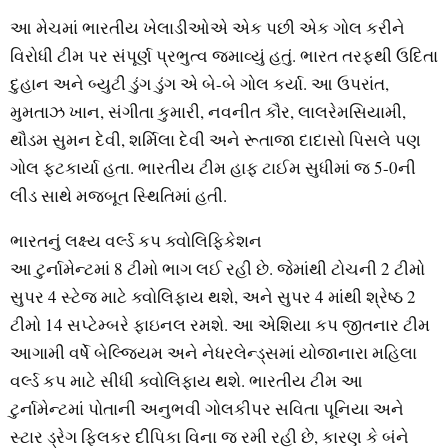
આ મેચમાં ભારતીય ખેલાડીઓએ એક પછી એક ગોલ કરીને
વિરોધી ટીમ પર સંપૂર્ણ પ્રભુત્વ જમાવ્યું હતું. ભારત તરફથી ઉદિતા
દુહાન અને બ્યુટી ડુંગ ડુંગ એ બે-બે ગોલ કર્યા. આ ઉપરાંત,
મુમતાઝ ખાન, સંગીતા કુમારી, નવનીત કૌર, લાલરેમસિયામી,
થૌડમ સુમન દેવી, શર્મિલા દેવી અને રૂતાજા દાદાસો પિસલે પણ
ગોલ ફટકાર્યા હતા. ભારતીય ટીમ હાફ ટાઈમ સુધીમાં જ 5-0ની
લીડ સાથે મજબૂત સ્થિતિમાં હતી.
ભારતનું લક્ષ્ય વર્લ્ડ કપ ક્વોલિફિકેશન
આ ટુર્નામેન્ટમાં 8 ટીમો ભાગ લઈ રહી છે. જેમાંથી ટોચની 2 ટીમો
સુપર 4 સ્ટેજ માટે ક્વોલિફાય થશે, અને સુપર 4 માંથી શ્રેષ્ઠ 2
ટીમો 14 સપ્ટેમ્બરે ફાઇનલ રમશે. આ એશિયા કપ જીતનાર ટીમ
આગામી વર્ષે બેલ્જિયમ અને નેધરલેન્ડ્સમાં યોજાનારા મહિલા
વર્લ્ડ કપ માટે સીધી ક્વોલિફાય થશે. ભારતીય ટીમ આ
ટુર્નામેન્ટમાં પોતાની અનુભવી ગોલકીપર સવિતા પૂનિયા અને
સ્ટાર ડ્રેગ ફ્લિકર દીપિકા વિના જ રમી રહી છે, કારણ કે બંને