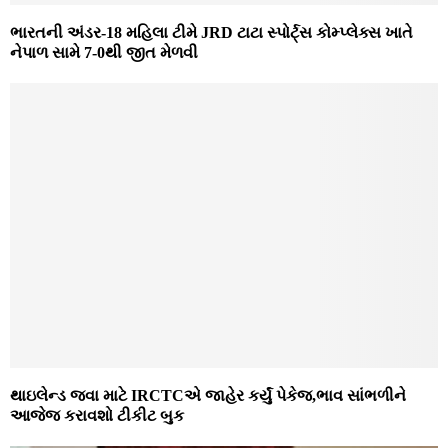
ભારતની અંડર-18 મહિલા ટીમે JRD ટાટા સ્પોર્ટ્સ કોમ્પ્લેક્સ ખાતે
નેપાળ સામે 7-0થી જીત મેળવી
થાઇલેન્ડ જવા માટે IRCTCએ જાહેર કર્યું પેકેજ,ભાવ સાંભળીને
આજેજ કરાવશો ટીકીટ બુક