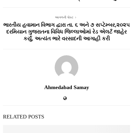
આગળની પોસ્ટ
ભારતીય હવામાન વિભાગ દ્વારા તા. ૬ અને ૭ સપ્ટેમ્બર,૨૦૨૫
દરમિયાન ગુજરાતના વિવિધ જિલ્લાઓમાં રેડ એલર્ટ જાહેર
કર્યું, અત્યંત ભારે વરસાદની આગાહી કરી
Ahmedabad Samay
RELATED POSTS