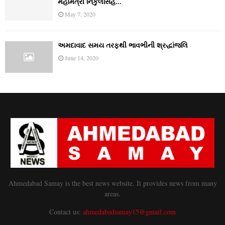
મહામંત્રી નિકુલસિંહ...
May 7, 2020
અમદાવાદ સમય તરફથી ભાવભીની શ્રદ્ધાંજલિ
June 14, 2020
Ahmedabad Samay is the best news website. It provides news from many
areas.
Contact us:
ahmedabadsamay15@gmail.com