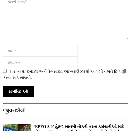
મારું નામ, ઇમેઇલ અને વેબસાઇટ આ બ્રાઉઝરમાં આગલી વખતે ટિપ્પણી
કરવા માટે સાચવો.
જીવનશૈલી
‘EPFO 3.0’ હેઠળ ખાનગી નોકરી કરતા કર્મચારીઓ માટે