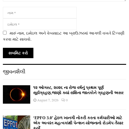
મારું નામ, ઇમેઇલ અને વેબસાઇટ આ બ્રાઉઝરમાં આગલી વખતે ટિપ્પણી
કરવા માટે સાચવો.
જીવનશૈલી
૧૨ ઓગસ્ટ, ૨૦૨૬ ના રોજ વર્ષનું પ્રથમ પૂર્ણ
સૂર્યગ્રહણ,જાણો ક્યાં રાશિના જાતકોને ગ્રહણની અસર
August 7, 2026
0
‘EPFO 3.0’ હેઠળ ખાનગી નોકરી કરતા કર્મચારીઓ માટે
એક અત્યંત મહત્વકાંક્ષી પેન્શન યોજનાનો રોડમેપ તૈયાર
કર્યો