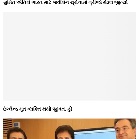
સુમિત અંતિલે ભારત માટે જ્વેલિન થ્રોનામાં ત્રીજો મેડલ જીત્યો
ઇંગ્લેન્ડ મૃત વ્યક્તિ થયો જીવંત, હો