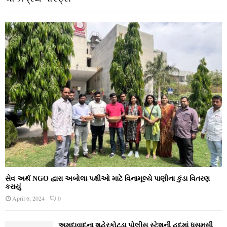
સેવ અર્થ NGO દ્વારા અબોલા પક્ષીઓ માટે વિનામૂલ્યે પાણીના કુંડા વિતરણ
કરાયું
April 6, 2024
0
અમદાવાદના શહેરકોટડા પોલીસ સ્ટેશની હદમાં ધસમસી