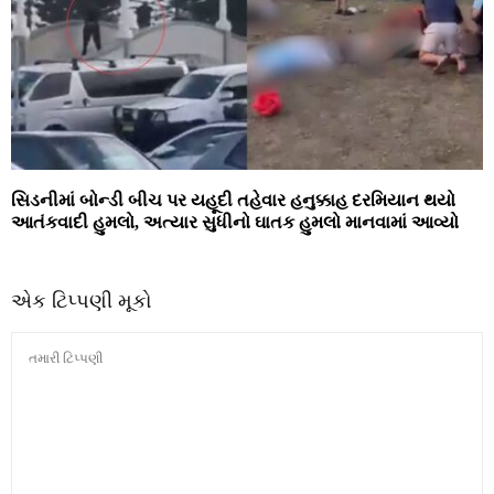
સિડનીમાં બોન્‍ડી બીચ પર યહૂદી તહેવાર હનુક્કાહ દરમિયાન થયો
આતંકવાદી હુમલો, અત્યાર સુધીનો ઘાતક હુમલો માનવામાં આવ્યો
એક ટિપ્પણી મૂકો