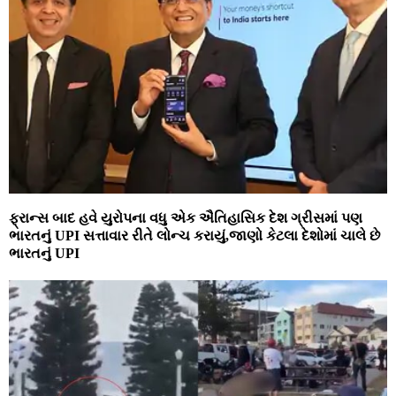
ફ્રાન્સ બાદ હવે યુરોપના વધુ એક ઐતિહાસિક દેશ ગ્રીસમાં પણ
ભારતનું UPI સત્તાવાર રીતે લોન્ચ કરાયું,જાણો કેટલા દેશોમાં ચાલે છે
ભારતનું UPI