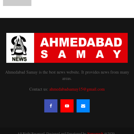
Ahmedabad Samay is the best news website. It provides news from many
areas.
Contact us:
ahmedabadsamay15@gmail.com
All Right Reserved. Designed and Developed by
Newsreach
@2020 -