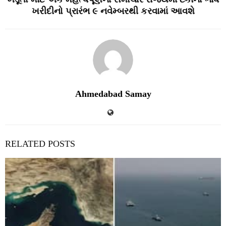
ખરીદીનો પ્રારંભ ૯ નવેમ્‍બરથી કરવામાં આવશે
Ahmedabad Samay
RELATED POSTS