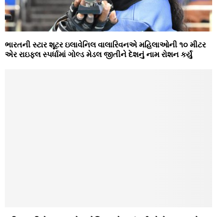
ભારતની સ્ટાર શૂટર ઇલાવેનિલ વાલારિવનએ મહિલાઓની ૧૦ મીટર
એર રાઇફલ સ્પર્ધામાં ગોલ્ડ મેડલ જીતીને દેશનું નામ રોશન કર્યું