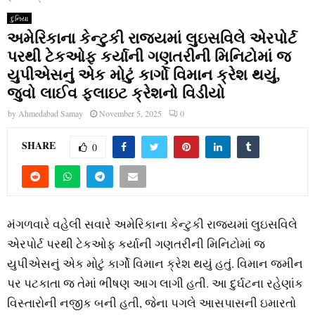
દુનિયા
અમેરિકાના કેન્ટુકી રાજ્યમાં લુઇસવિલે એરપોર્ટ
પરથી ટેકઓફ કર્યાની ગણતરીની મિનિટોમાં જ
યુપીએસનું એક મોટું કાર્ગો વિમાન ક્રેશ થયું,
જુવો લાઈવ ફ્લાઇટ ક્રેશનો વિડીયો
by
Ahmedabad Samay
November 5, 2025
0
SHARE
0
મંગળવારે વહેલી સવારે અમેરિકાના કેન્ટુકી રાજ્યમાં લુઇસવિલે
એરપોર્ટ પરથી ટેકઓફ કર્યાની ગણતરીની મિનિટોમાં જ
યુપીએસનું એક મોટું કાર્ગો વિમાન ક્રેશ થયું હતું. વિમાન જમીન
પર પટકાતા જ તેમાં ભીષણ આગ લાગી હતી. આ દુર્ઘટના રહેણાંક
વિસ્તારોની નજીક બની હતી, જેના પગલે આસપાસની ઇમારતો