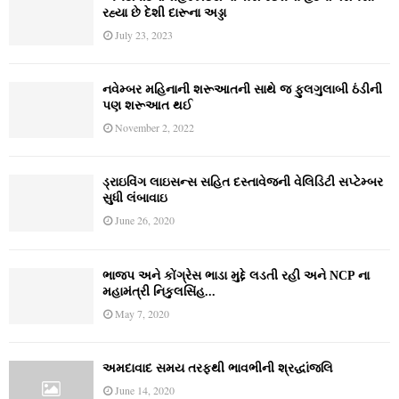
રહ્યા છે દેશી દારૂના અડ્ડા
July 23, 2023
નવેમ્‍બર મહિનાની શરૂઆતની સાથે જ ફુલગુલાબી ઠંડીની
પણ શરૂઆત થઈ
November 2, 2022
ડ્રાઇવિંગ લાઇસન્સ સહિત દસ્તાવેજની વેલિડિટી સપ્ટેમ્બર
સુધી લંબાવાઇ
June 26, 2020
ભાજપ અને કોંગ્રેસ ભાડા મુદ્દે લડતી રહી અને NCP ના
મહામંત્રી નિકુલસિંહ...
May 7, 2020
અમદાવાદ સમય તરફથી ભાવભીની શ્રદ્ધાંજલિ
June 14, 2020