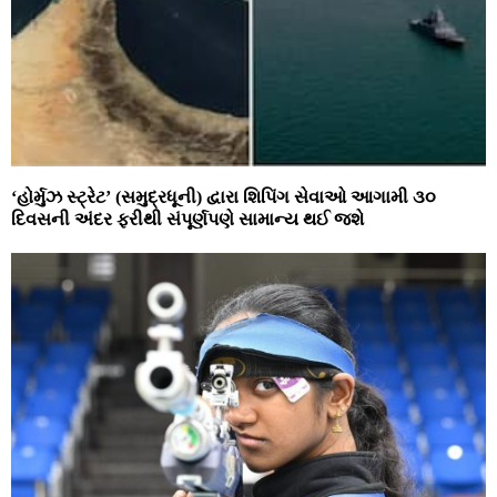
‘હોર્મુઝ સ્ટ્રેટ’ (સમુદ્રધૂની) દ્વારા શિપિંગ સેવાઓ આગામી ૩૦
દિવસની અંદર ફરીથી સંપૂર્ણપણે સામાન્ય થઈ જશે