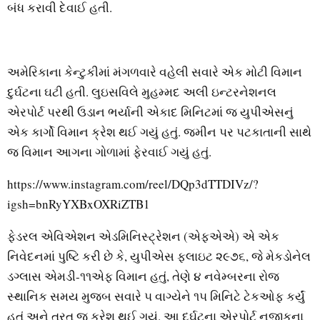
બંધ કરાવી દેવાઈ હતી.
અમેરિકાના કેન્ટુકીમાં મંગળવારે વહેલી સવારે એક મોટી વિમાન
દુર્ઘટના ઘટી હતી. લુઇસવિલે મુહમ્મદ અલી ઇન્ટરનેશનલ
એરપોર્ટ પરથી ઉડાન ભર્યાની એકાદ મિનિટમાં જ યુપીએસનું
એક કાર્ગો વિમાન ક્રેશ થઈ ગયું હતું. જમીન પર પટકાતાની સાથે
જ વિમાન આગના ગોળામાં ફેરવાઈ ગયું હતું.
https://www.instagram.com/reel/DQp3dTTDIVz/?
igsh=bnRyYXBxOXRiZTB1
ફેડરલ એવિએશન એડમિનિસ્ટ્રેશન (એફએએ) એ એક
નિવેદનમાં પુષ્ટિ કરી છે કે, યુપીએસ ફ્લાઇટ ૨૯૭૬, જે મેકડોનેલ
ડગ્લાસ એમડી-૧૧એફ વિમાન હતું, તેણે ૪ નવેમ્બરના રોજ
સ્થાનિક સમય મુજબ સવારે ૫ વાગ્યેને ૧૫ મિનિટે ટેકઓફ કર્યું
હતું અને તરત જ ક્રેશ થઈ ગયું. આ દુર્ઘટના એરપોર્ટ નજીકના