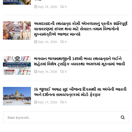
July 18, 2026
0
અમદાવાદની રથયાત્રા કોમી એખલાસનું પ્રતીક શાંતિપૂર્ણ
વાતાવરણમાં સંપન્ન થવા માટે સેવારત તમામ વિભાગોનો
મુખ્યમંત્રીએ આભાર માન્યો
July 16, 2026
0
ભગવાન જગન્નાથજીની 149મી ભવ્ય રથયાત્રાને લઈને
શહેરમાં વિશેષ ટ્રાફિક વ્યવસ્થા અમલમાં મૂકવામાં આવી
July 16, 2026
0
16 જુલાઈ અષાઢ સુદ બીજના દિવસથી મા અંબેની આરતી
અને દર્શનના સમયપત્રકમાં મોટો ફેરફાર
July 13, 2026
0
S
e
a
S