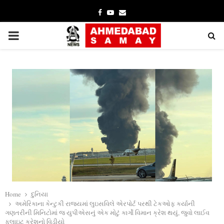
Facebook
Youtube
Email
PRIMARY
MENU
Home
દુનિયા
અમેરિકાના કેન્ટુકી રાજ્યમાં લુઇસવિલે એરપોર્ટ પરથી ટેકઓફ કર્યાની
ગણતરીની મિનિટોમાં જ યુપીએસનું એક મોટું કાર્ગો વિમાન ક્રેશ થયું, જુવો લાઈવ
ફ્લાઇટ ક્રેશનો વિડીયો