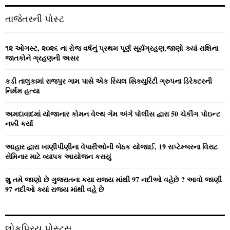
r
c
E
તાજેતરની પોસ્ટ
h
f
A
o
૧૨ ઓગસ્ટ, ૨૦૨૬ ના રોજ વર્ષનું પ્રથમ પૂર્ણ સૂર્યગ્રહણ,જાણો ક્યાં રાશિના
r
R
જાતકોને ગ્રહણની અસર
:
C
કડી તાલુકામાં રાજપુર ગામ પાસે એક રિયલ સિક્યુરિટી ગ્રુપના ડિરેક્ટરની
નિર્મમ હત્યા
H
અમદાવાદમાં યોજાનાર કોમન વેલ્‍થ ગેમ અંગે પોલીસ દ્વારા 50 ચેકીંગ પોઇન્‍ટ
નક્કી કર્યા
આહાર દ્વારા ખાણીપીણીના વેપારીઓની બેઠક યોજાઈ, 19 સપ્ટેમ્બરના વિરાટ
સેમિનાર માટે વ્યાપક આયોજન કરાયું
શુ તમે જાણો છે ગુજરાતના કયા રાજ્ય માંથી 97 નદીઓ વહેછે ? આવો જાણી
97 નદીઓ ક્યાં રાજ્ય માંથી વહે છે
લોકપ્રિય પોસ્ટ્સ