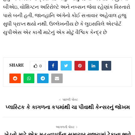
બીએઇ, વોશિંગ્ટન અરિરોલ્ટે અને નબ્સન જેવા રહેણાંક વિસ્તારો
પાસે બની હતી, જાનહાનિ અંગેનો કોઈ સત્તાવાર અહેવાલ હજુ
સુધી પ્રાપ્ત થયો નથી. ઉલ્લેખનીય છે કે લુઇસવિલે એરપોર્ટ
યુપીએસ એર કાર્ગો માટેનું એક મોટું વૈશ્વિક કેન્દ્ર છે
SHARE
0
પાછલી પોસ્ટ
પ્લાસ્ટિક કે કાગળના કપમાંથી ચા પીવાથી કેન્સરનું જોખમ
આગળની પોસ્ટ
ખેડૂતો માટે એક મહત્‍વપૂર્ણના સમાચાર રાજ્‍યમાં ટેકાના ભાવે