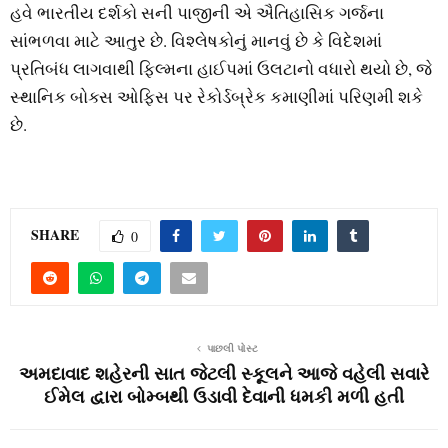
હવે ભારતીય દર્શકો સની પાજીની એ ઐતિહાસિક ગર્જના
સાંભળવા માટે આતુર છે. વિશ્લેષકોનું માનવું છે કે વિદેશમાં
પ્રતિબંધ લાગવાથી ફિલ્મના હાઈપમાં ઉલટાનો વધારો થયો છે, જે
સ્થાનિક બોક્સ ઓફિસ પર રેકોર્ડબ્રેક કમાણીમાં પરિણમી શકે
છે.
SHARE
0
પાછલી પોસ્ટ
અમદાવાદ શહેરની સાત જેટલી સ્‍કૂલને આજે વહેલી સવારે
ઈમેલ દ્વારા બોમ્‍બથી ઉડાવી દેવાની ધમકી મળી હતી