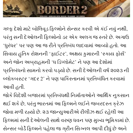
ગલ્ફ દેશો માટે બોલિવૂડ ફિલ્મોને સેન્સર કરવી એ કંઈ નવું નથી,
પરંતુ સની દેઓલની ફિલ્મોનો ડર એક અલગ જ સ્તરે છે. અગાઉ
‘ધુરંધર’ પર પણ આ જ રીતે પ્રતિબંધ લાદવામાં આવ્યો હતો. આ
સિવાય હૃતિક રોશનની ‘ફાઈટર’, અક્ષય કુમારની ‘સ્કાય ફોર્સ’
અને જોન અબ્રાહમની ‘ધ ડિપ્લોમેટ’ ને પણ આ દેશોમાં
પ્રતિબંધનો સામનો કરવો પડ્યો છે. સની દેઓલની વર્ષ ૨૦૨૩ ની
બ્લોકબસ્ટર ‘ગદર 2’ ને પણ પાકિસ્તાનમાં પ્રતિબંધિત કરવામાં
આવી હતી.
જોકે વિદેશી બજારમાં પ્રતિબંધથી નિર્માતાઓને આર્થિક નુકસાન
થઈ શકે છે, પરંતુ ભારતમાં આ ફિલ્મને લઈને જબરદસ્ત ક્રેઝ
જોવા મળી રહ્યો છે. ૨૩ જાન્યુઆરીએ રીલીઝ થઈ રહેલી આ
ફિલ્મમાં સની દેઓલની સાથે વરુણ ધવન પણ મુખ્ય ભૂમિકામાં છે.
સેન્સર બોર્ડે ફિલ્મને પહેલા જ ગ્રીન સિગ્નલ આપી દીધું છે અને