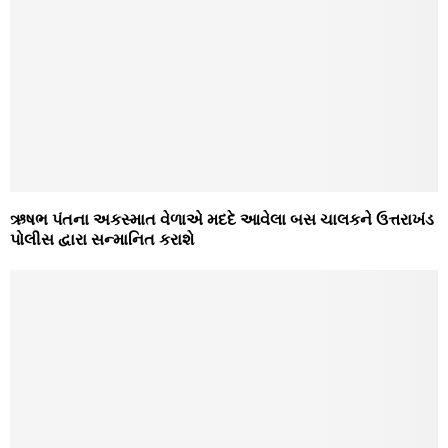
ઋષભ પંતના અકસ્માત વેળાએ મદદે આવેલા બસ ચાલકને ઉત્તરાખંડ
પોલીસ દ્વારા સન્માનિત કરાશે