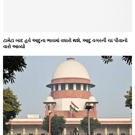
ટામેટા બાદ હવે આદુના ભાવમાં વધારો થશે, આદુ વગરની ચા પીવાનો
વારો આવ્યો