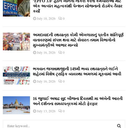
‘EPFO 3.0’ હેઠળ ખાનગી નોકરી કરતા કર્મચારીઓ માટે
એક અત્યંત મહત્વકાંક્ષી પેન્શન યોજનાનો રોડમેપ તૈયાર
કર્યો
July 18, 2026
0
અમદાવાદની રથયાત્રા કોમી એખલાસનું પ્રતીક શાંતિપૂર્ણ
વાતાવરણમાં સંપન્ન થવા માટે સેવારત તમામ વિભાગોનો
મુખ્યમંત્રીએ આભાર માન્યો
July 16, 2026
0
ભગવાન જગન્નાથજીની 149મી ભવ્ય રથયાત્રાને લઈને
શહેરમાં વિશેષ ટ્રાફિક વ્યવસ્થા અમલમાં મૂકવામાં આવી
July 16, 2026
0
16 જુલાઈ અષાઢ સુદ બીજના દિવસથી મા અંબેની આરતી
અને દર્શનના સમયપત્રકમાં મોટો ફેરફાર
July 13, 2026
0
S