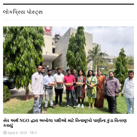
લોકપ્રિય પોસ્ટ્સ
સેવ અર્થ NGO દ્વારા અબોલા પક્ષીઓ માટે વિનામૂલ્યે પાણીના કુંડા વિતરણ
કરાયું
April 6, 2024
0