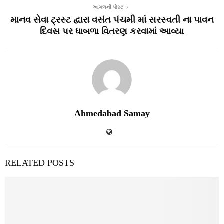
આગળની પોસ્ટ
માનવ સેવા ટ્રસ્ટ દ્વારા વસંત પંચમી માં સરસ્વતી ના પાવન
દિવસ પર ધાબળા વિતરણ કરવામાં આવ્યા
Ahmedabad Samay
RELATED POSTS