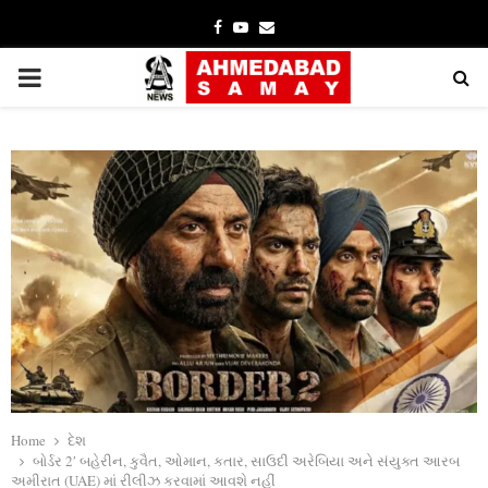
Facebook
Youtube
Email
PRIMARY
MENU
Home
દેશ
બોર્ડર 2′ બહેરીન, કુવૈત, ઓમાન, કતાર, સાઉદી અરેબિયા અને સંયુક્ત આરબ
અમીરાત (UAE) માં રીલીઝ કરવામાં આવશે નહીં