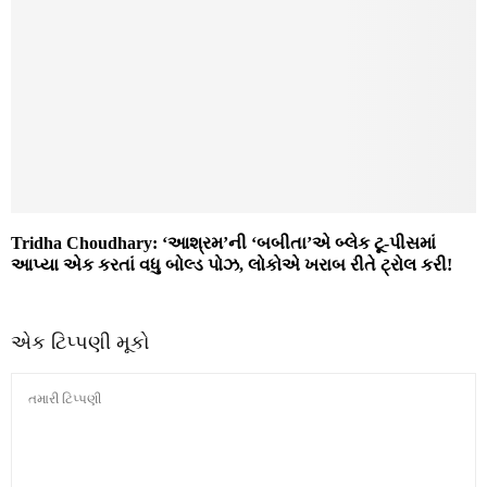
Tridha Choudhary: ‘આશ્રમ’ની ‘બબીતા’એ બ્લેક ટૂ-પીસમાં
આપ્યા એક કરતાં વધુ બોલ્ડ પોઝ, લોકોએ ખરાબ રીતે ટ્રોલ કરી!
એક ટિપ્પણી મૂકો