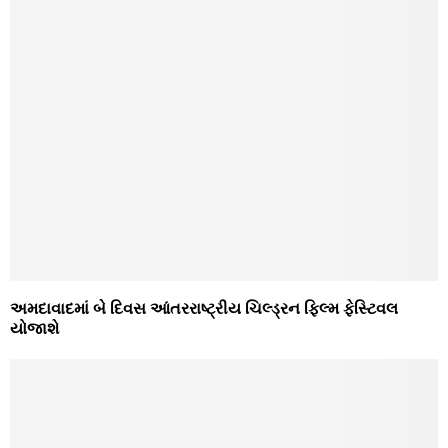
અમદાવાદમાં બે દિવસ આંતરરાષ્ટ્રીય ચિલ્ડ્રન ફિલ્મ ફેસ્ટિવલ
યોજાશે