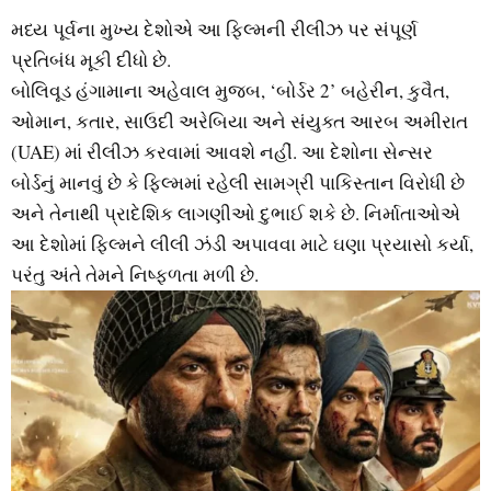
મધ્ય પૂર્વના મુખ્ય દેશોએ આ ફિલ્મની રીલીઝ પર સંપૂર્ણ
પ્રતિબંધ મૂકી દીધો છે.
બોલિવૂડ હંગામાના અહેવાલ મુજબ, ‘બોર્ડર 2’ બહેરીન, કુવૈત,
ઓમાન, કતાર, સાઉદી અરેબિયા અને સંયુક્ત આરબ અમીરાત
(UAE) માં રીલીઝ કરવામાં આવશે નહીં. આ દેશોના સેન્સર
બોર્ડનું માનવું છે કે ફિલ્મમાં રહેલી સામગ્રી પાકિસ્તાન વિરોધી છે
અને તેનાથી પ્રાદેશિક લાગણીઓ દુભાઈ શકે છે. નિર્માતાઓએ
આ દેશોમાં ફિલ્મને લીલી ઝંડી અપાવવા માટે ઘણા પ્રયાસો કર્યા,
પરંતુ અંતે તેમને નિષ્ફળતા મળી છે.