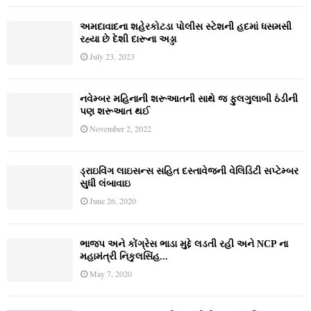
અમદાવાદના શહેરકોટડા પોલીસ સ્ટેશની હદમાં ધસમસી
રહ્યા છે દેશી દારૂના અડ્ડા
July 23, 2023
નવેમ્‍બર મહિનાની શરૂઆતની સાથે જ ફુલગુલાબી ઠંડીની
પણ શરૂઆત થઈ
November 2, 2022
ડ્રાઇવિંગ લાઇસન્સ સહિત દસ્તાવેજની વેલિડિટી સપ્ટેમ્બર
સુધી લંબાવાઇ
June 26, 2020
ભાજપ અને કોંગ્રેસ ભાડા મુદ્દે લડતી રહી અને NCP ના
મહામંત્રી નિકુલસિંહ...
May 7, 2020