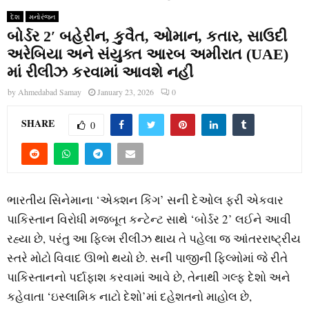
દેશ
મનોરંજન
બોર્ડર 2′ બહેરીન, કુવૈત, ઓમાન, કતાર, સાઉદી
અરેબિયા અને સંયુક્ત આરબ અમીરાત (UAE)
માં રીલીઝ કરવામાં આવશે નહીં
by
Ahmedabad Samay
January 23, 2026
0
SHARE
0
ભારતીય સિનેમાના ‘એક્શન કિંગ’ સની દેઓલ ફરી એકવાર
પાકિસ્તાન વિરોધી મજબૂત કન્ટેન્ટ સાથે ‘બોર્ડર 2’ લઈને આવી
રહ્યા છે, પરંતુ આ ફિલ્મ રીલીઝ થાય તે પહેલા જ આંતરરાષ્ટ્રીય
સ્તરે મોટો વિવાદ ઊભો થયો છે. સની પાજીની ફિલ્મોમાં જે રીતે
પાકિસ્તાનનો પર્દાફાશ કરવામાં આવે છે, તેનાથી ગલ્ફ દેશો અને
કહેવાતા ‘ઇસ્લામિક નાટો દેશો’માં દહેશતનો માહોલ છે,