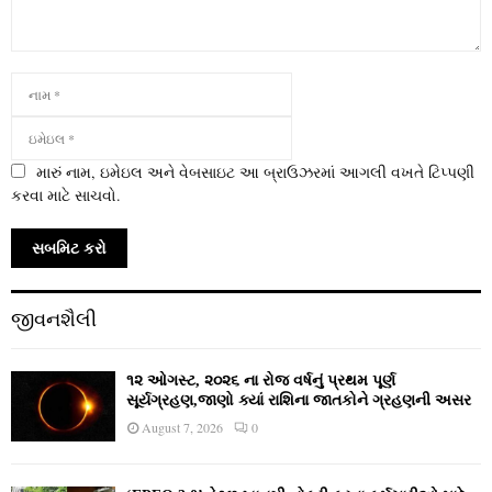
મારું નામ, ઇમેઇલ અને વેબસાઇટ આ બ્રાઉઝરમાં આગલી વખતે ટિપ્પણી
કરવા માટે સાચવો.
જીવનશૈલી
૧૨ ઓગસ્ટ, ૨૦૨૬ ના રોજ વર્ષનું પ્રથમ પૂર્ણ
સૂર્યગ્રહણ,જાણો ક્યાં રાશિના જાતકોને ગ્રહણની અસર
August 7, 2026
0