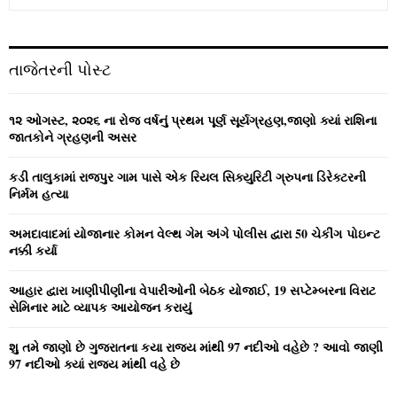
e
a
S
r
c
E
તાજેતરની પોસ્ટ
h
f
A
o
૧૨ ઓગસ્ટ, ૨૦૨૬ ના રોજ વર્ષનું પ્રથમ પૂર્ણ સૂર્યગ્રહણ,જાણો ક્યાં રાશિના
r
R
જાતકોને ગ્રહણની અસર
:
C
કડી તાલુકામાં રાજપુર ગામ પાસે એક રિયલ સિક્યુરિટી ગ્રુપના ડિરેક્ટરની
નિર્મમ હત્યા
H
અમદાવાદમાં યોજાનાર કોમન વેલ્‍થ ગેમ અંગે પોલીસ દ્વારા 50 ચેકીંગ પોઇન્‍ટ
નક્કી કર્યા
આહાર દ્વારા ખાણીપીણીના વેપારીઓની બેઠક યોજાઈ, 19 સપ્ટેમ્બરના વિરાટ
સેમિનાર માટે વ્યાપક આયોજન કરાયું
શુ તમે જાણો છે ગુજરાતના કયા રાજ્ય માંથી 97 નદીઓ વહેછે ? આવો જાણી
97 નદીઓ ક્યાં રાજ્ય માંથી વહે છે