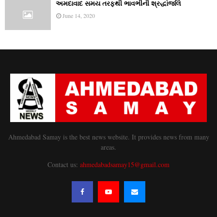
અમદાવાદ સમય તરફથી ભાવભીની શ્રદ્ધાંજલિ
June 14, 2020
Ahmedabad Samay is the best news website. It provides news from many
areas.
Contact us:
ahmedabadsamay15@gmail.com