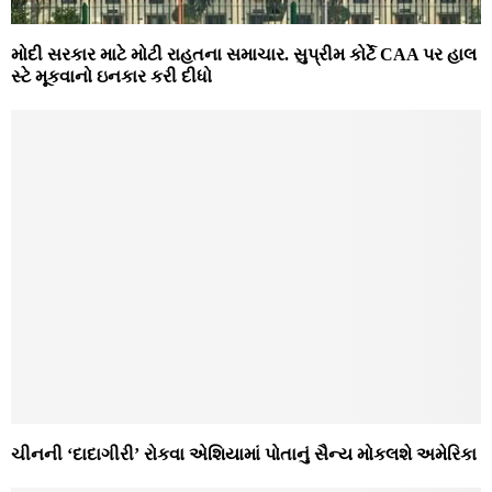
મોદી સરકાર માટે મોટી રાહતના સમાચાર. સુપ્રીમ કોર્ટે CAA પર હાલ
સ્ટે મૂકવાનો ઇનકાર કરી દીધો
ચીનની ‘દાદાગીરી’ રોકવા એશિયામાં પોતાનું સૈન્ય મોકલશે અમેરિકા