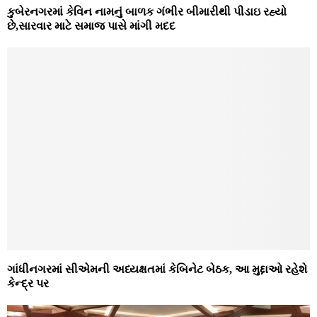
કુબેરનગરમાં કેવિન નામનું બાળક ગંભીર બીમારીથી પીડાઇ રહ્યો
છે,સારવાર માટે સમાજ પાસે માંગી મદદ
ગાંધીનગરમાં સીએમની અધ્યક્ષતમાં કેબિનેટ બેઠક, આ મુદ્દાઓ રહેશે
કેન્દ્ર પર