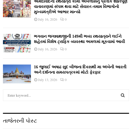
અમદાવાદની રથયાત્રા કોમી એખલાસનું પ્રતીક શાંતિપૂર્ણ
વાતાવરણમાં સંપન્ન થવા માટે સેવારત તમામ વિભાગોનો
મુખ્યમંત્રીએ આભાર માન્યો
July 16, 2026
0
ભગવાન જગન્નાથજીની 149મી ભવ્ય રથયાત્રાને લઈને
શહેરમાં વિશેષ ટ્રાફિક વ્યવસ્થા અમલમાં મૂકવામાં આવી
July 16, 2026
0
16 જુલાઈ અષાઢ સુદ બીજના દિવસથી મા અંબેની આરતી
અને દર્શનના સમયપત્રકમાં મોટો ફેરફાર
July 13, 2026
0
S
e
a
S
r
c
E
તાજેતરની પોસ્ટ
h
f
A