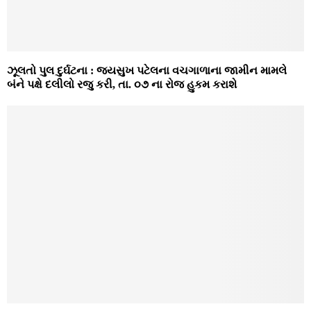
ઝૂલતો પુલ દુર્ઘટના : જયસુખ પટેલના વચગાળાના જામીન મામલે
બંને પક્ષે દલીલો રજુ કરી, તા. ૦૭ ના રોજ હુકમ કરાશે