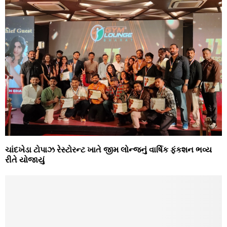
ચાંદખેડા ટોપાઝ રેસ્ટોરન્ટ ખાતે જીમ લોન્જનું વાર્ષિક ફંકશન ભવ્ય
રીતે યોજાયું