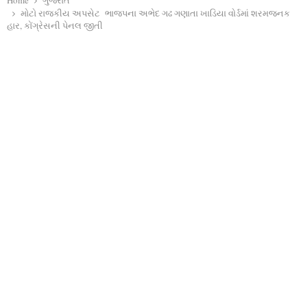
Home
ગુજરાત
મોટો રાજકીય અપસેટ ભાજપના અભેદ ગઢ ગણાતા ખાડિયા વોર્ડમાં શરમજનક
હાર, કોંગ્રેસની પેનલ જીતી