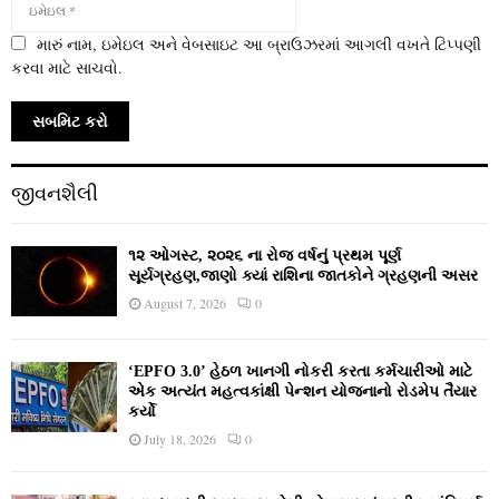
મારું નામ, ઇમેઇલ અને વેબસાઇટ આ બ્રાઉઝરમાં આગલી વખતે ટિપ્પણી
કરવા માટે સાચવો.
જીવનશૈલી
૧૨ ઓગસ્ટ, ૨૦૨૬ ના રોજ વર્ષનું પ્રથમ પૂર્ણ
સૂર્યગ્રહણ,જાણો ક્યાં રાશિના જાતકોને ગ્રહણની અસર
August 7, 2026
0
‘EPFO 3.0’ હેઠળ ખાનગી નોકરી કરતા કર્મચારીઓ માટે
એક અત્યંત મહત્વકાંક્ષી પેન્શન યોજનાનો રોડમેપ તૈયાર
કર્યો
July 18, 2026
0