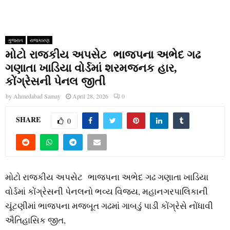
ગુજરાત
રાજકારણ
મોટો રાજકીય અપસેટ ભાજપના અભેદ ગઢ
ગણાતા ખાડિયા વોર્ડમાં શરમજનક હાર,
કોંગ્રેસની પેનલ જીતી
by
Ahmedabad Samay
April 28, 2026
0
SHARE
0
મોટો રાજકીય અપસેટ ભાજપના અભેદ ગઢ ગણાતા ખાડિયા
વોર્ડમાં કોંગ્રેસની પેનલનો ભવ્ય વિજય, મહાનગરપાલિકાની
ચૂંટણીમાં ભાજપના મજબૂત ગઢમાં ગાબડું પાડી કોંગ્રેસે નોંધાવી
ઐતિહાસિક જીત,