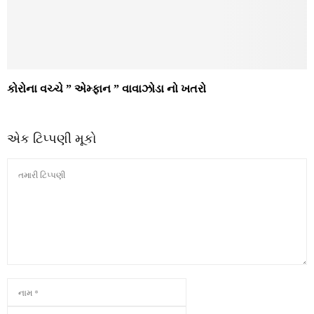
કોરોના વચ્ચે ” એમ્ફાન ” વાવાઝોડા નો ખતરો
એક ટિપ્પણી મૂકો