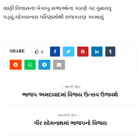
વાણી વિલાસના બેકાબુ સભાઓના કારણે ગઢ ગુમાવવુ
પડ્યું,ચોંકાવનારા પરિણામોથી રાજકારણ ગરમાયું
SHARE
0
પાછલી પોસ્ટ
ભાજપ અમદાવાદમાં વિજય ઉત્‍સવ ઉજવશે
આગળની પોસ્ટ
ગીર સોમનાથમાં ભાજપનો વિજય