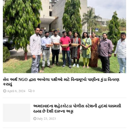
સેવ અર્થ NGO દ્વારા અબોલા પક્ષીઓ માટે વિનામૂલ્યે પાણીના કુંડા વિતરણ
કરાયું
April 6, 2024
0
અમદાવાદના શહેરકોટડા પોલીસ સ્ટેશની હદમાં ધસમસી
રહ્યા છે દેશી દારૂના અડ્ડા
July 23, 2023