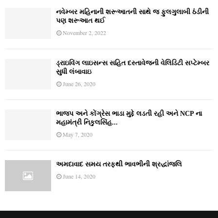
નવેમ્‍બર મહિનાની શરૂઆતની સાથે જ ફુલગુલાબી ઠંડીની
પણ શરૂઆત થઈ
November 2, 2022
ડ્રાઇવિંગ લાઇસન્સ સહિત દસ્તાવેજની વેલિડિટી સપ્ટેમ્બર
સુધી લંબાવાઇ
June 26, 2020
ભાજપ અને કોંગ્રેસ ભાડા મુદ્દે લડતી રહી અને NCP ના
મહામંત્રી નિકુલસિંહ...
May 7, 2020
અમદાવાદ સમય તરફથી ભાવભીની શ્રદ્ધાંજલિ
June 14, 2020