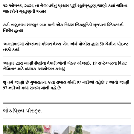
o
૧૨ ઓગસ્ટ, ૨૦૨૬ ના રોજ વર્ષનું પ્રથમ પૂર્ણ સૂર્યગ્રહણ,જાણો ક્યાં રાશિના
r
R
જાતકોને ગ્રહણની અસર
:
C
કડી તાલુકામાં રાજપુર ગામ પાસે એક રિયલ સિક્યુરિટી ગ્રુપના ડિરેક્ટરની
નિર્મમ હત્યા
H
અમદાવાદમાં યોજાનાર કોમન વેલ્‍થ ગેમ અંગે પોલીસ દ્વારા 50 ચેકીંગ પોઇન્‍ટ
નક્કી કર્યા
આહાર દ્વારા ખાણીપીણીના વેપારીઓની બેઠક યોજાઈ, 19 સપ્ટેમ્બરના વિરાટ
સેમિનાર માટે વ્યાપક આયોજન કરાયું
શુ તમે જાણો છે ગુજરાતના કયા રાજ્ય માંથી 97 નદીઓ વહેછે ? આવો જાણી
97 નદીઓ ક્યાં રાજ્ય માંથી વહે છે
લોકપ્રિય પોસ્ટ્સ