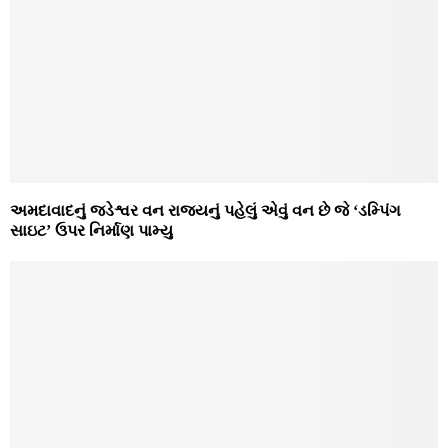
અમદાવાદનું જડેશ્વર વન રાજ્યનું પહેલું એવું વન છે જે ‘ડમ્પિંગ
સાઇટ’ ઉપર નિર્માણ પામ્યુ