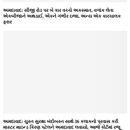
અમદાવાદ: સીજી રોડ પર બે કાર વચ્ચે અકસ્માત, વળાંક લેતા
એકબીજાને અથડાઈ, એકને ગંભીર ઇજા, અન્ય એક કારચાલક
ફરાર
અમદાવાદ: ચુસ્ત સુરક્ષા બંદોબસ્ત સાથે 36 કલાકનો પ્રવાસ કરી
માસ્ટર માઇન્ડ કિરણ પટેલને અમદાવાદ લવાયો, આજે કોર્ટમાં રજૂ