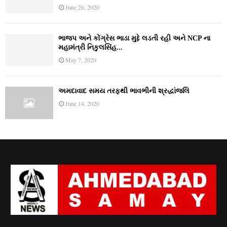
June 26, 2020
ભાજપ અને કોંગ્રેસ ભાડા મુદ્દે લડતી રહી અને NCP ના
મહામંત્રી નિકુલસિંહ...
May 7, 2020
અમદાવાદ સમય તરફથી ભાવભીની શ્રદ્ધાંજલિ
June 14, 2020