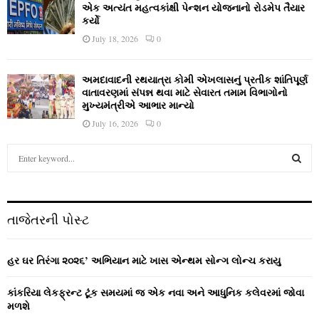
એક અત્યંત મહત્વકાંક્ષી પેન્શન યોજનાનો રોડમેપ તૈયાર
કર્યો
July 18, 2026
0
અમદાવાદની રથયાત્રા કોમી એખલાસનું પ્રતીક શાંતિપૂર્ણ
વાતાવરણમાં સંપન્ન થવા માટે સેવારત તમામ વિભાગોનો
મુખ્યમંત્રીએ આભાર માન્યો
July 16, 2026
0
S
e
a
S
r
c
E
તાજેતરની પોસ્ટ
h
f
A
o
હર ઘર તિરંગા ૨૦૨૬’ અભિયાન માટે ખાસ એન્થમ સોન્ગ લોન્ચ કરાયુ
r
R
:
કાંકરિયા લેકફ્રન્ટ ટૂંક સમયમાં જ એક નવા અને આધુનિક કલેવરમાં જોવા
C
મળશે