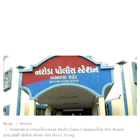
Home
અપરાધ
અમદાવાદના નરોડા વિસ્તારમાં આવેલ ઈવાન-3 સોસાયટીના એક ભાડાના
ફ્લેટમાંથી પોલીસે બોગસ કોલ સેન્ટર ઝડપ્યું