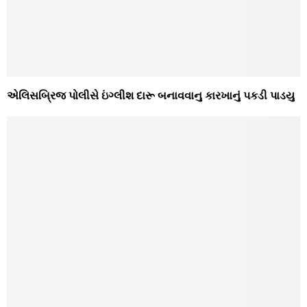
એલિસબ્રિજ પોલીસે ઇંગ્લીશ દારૂ બનાવવાનુ કારખાનું પકડી પાડયુ