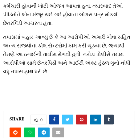
કર્મચારી હોવાની ખોટી ઓળખ આપતા હતા. ત્યારબાદ તેઓ
પીડિતોને લોન મંજૂર થઈ ગઈ હોવાના બોગસ પત્ર મોકલી
છેતરપિંડી આચરતા હતા.
તપાસમાં બહાર આવ્યું છે કે આ આરોપીઓ અગાઉ ગોવા સહિત
અન્ય રાજ્યોના કોલ સેન્ટરોમાં કામ કરી ચૂક્યા છે, જ્યાંથી
તેમણે આ ઠગાઈની તાલીમ મેળવી હતી. નરોડા પોલીસે તમામ
આરોપીઓ સામે છેતરપિંડી અને આઈટી એક્ટ હેઠળ ગુનો નોંધી
વધુ તપાસ હાથ ધરી છે.
SHARE
0