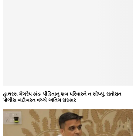
હાથરસ ગેંગરેપ કાંડઃ પીડિતાનું શબ પરિવારને ન સોંપ્યું, રાતોરાત
પોલીસ બંદોબસ્ત વચ્ચે અંતિમ સંસ્કાર