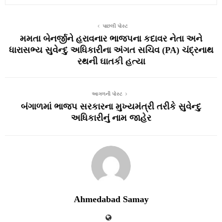
પાછલી પોસ્ટ
મમતા બેનર્જીને હરાવનાર ભાજપના કદાવર નેતા અને
ધારાસભ્ય સુવેન્દુ અધિકારીના અંગત સચિવ (PA) ચંદ્રનાથ
રથની ઘાતકી હત્યા
આગળની પોસ્ટ
બંગાળમાં ભાજપ સરકારના મુખ્યમંત્રી તરીકે સુવેન્દુ
અધિકારીનું નામ જાહેર
Ahmedabad Samay