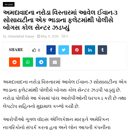
અપરાધ
અમદાવાદના નરોડા વિસ્તારમાં આવેલ ઈવાન-3
સોસાયટીના એક ભાડાના ફ્લેટમાંથી પોલીસે
બોગસ કોલ સેન્ટર ઝડપ્યું
by
Ahmedabad Samay
May 8, 2026
0
SHARE
0
અમદાવાદના નરોડા વિસ્તારમાં આવેલ ઈવાન-3 સોસાયટીના એક
ભાડાના ફ્લેટમાંથી પોલીસે બોગસ કોલ સેન્ટર ઝડપી પાડ્યું છે.
નરોડા પોલીસે આ કેસમાં પાંચ આરોપીઓની ધરપકડ કરી છે તથા
લેપટોપ સહિતનો મુદ્દામાલ કબ્જે કર્યો છે.
આરોપીઓ ગૂગલ વૉઇસ એપ્લિકેશન મારફતે અમેરિકન
નાગરિકોનો સંપર્ક કરતા હતા અને લોન આપતી કંપનીના