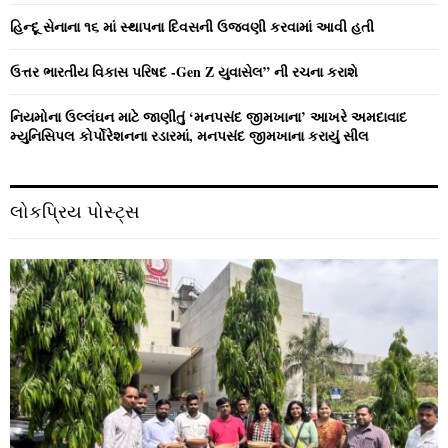
H
હિન્દૂ સેનાના ૧૬ માં સ્થાપના દિવસની ઉજવણી કરવામાં આવી હતી
ઉત્તર ભારતીય વિકાસ પરિષદ -Gen Z યુવાસેલ” ની રચના કરાશે
નિયમોના ઉલ્લંઘન માટે જાણીતું ‘મનપસંદ જીમખાના’ આખરે અમદાવાદ
મ્યુનિસિપલ કોર્પોરેશનના રડારમાં, મનપસંદ જીમખાના કરાયું સીલ
લોકપ્રિય પોસ્ટ્સ