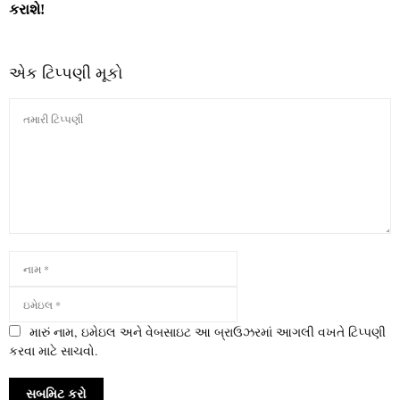
કરાશે!
એક ટિપ્પણી મૂકો
મારું નામ, ઇમેઇલ અને વેબસાઇટ આ બ્રાઉઝરમાં આગલી વખતે ટિપ્પણી
કરવા માટે સાચવો.