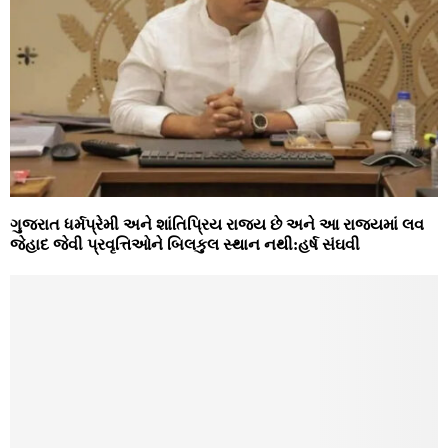
ગુજરાત ધર્મપ્રેમી અને શાંતિપ્રિય રાજ્ય છે અને આ રાજ્યમાં લવ
જેહાદ જેવી પ્રવૃત્તિઓને બિલકુલ સ્થાન નથી:હર્ષ સંઘવી