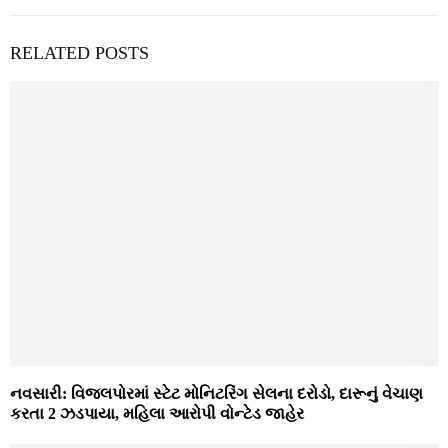
RELATED POSTS
નવસારી: વિજલપોરમાં સ્ટેટ મોનિટરિંગ સેલના દરોડો, દારૂનું વેચાણ
કરતા 2 ઝડપાયા, મહિલા આરોપી વોન્ટેડ જાહેર