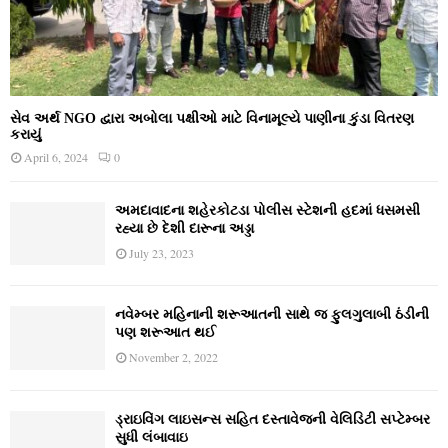
સેવ અર્થ NGO દ્વારા અબોલા પક્ષીઓ માટે વિનામૂલ્યે પાણીના કુંડા વિતરણ
કરાયું
April 6, 2024
0
અમદાવાદના શહેરકોટડા પોલીસ સ્ટેશની હદમાં ધસમસી
રહ્યા છે દેશી દારૂના અડ્ડા
July 23, 2023
નવેમ્‍બર મહિનાની શરૂઆતની સાથે જ ફુલગુલાબી ઠંડીની
પણ શરૂઆત થઈ
November 2, 2022
ડ્રાઇવિંગ લાઇસન્સ સહિત દસ્તાવેજની વેલિડિટી સપ્ટેમ્બર
સુધી લંબાવાઇ