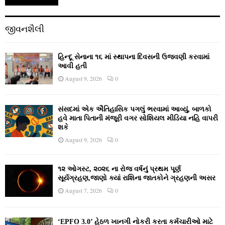
જીવનશૈલી
હિન્દૂ સેનાના ૧૬ માં સ્થાપના દિવસની ઉજવણી કરવામાં
આવી હતી
August 9, 2026
0
સંસદમાં એક ઐતિહાસિક પગલું ભરવામાં આવ્યું, બાળકો
હવે માતા પિતાની મંજૂરી વગર સોશિયલ મીડિયા નહિ વાપરી
શકે
August 9, 2026
0
૧૨ ઓગસ્ટ, ૨૦૨૬ ના રોજ વર્ષનું પ્રથમ પૂર્ણ
સૂર્યગ્રહણ,જાણો ક્યાં રાશિના જાતકોને ગ્રહણની અસર
August 7, 2026
0
‘EPFO 3.0’ હેઠળ ખાનગી નોકરી કરતા કર્મચારીઓ માટે