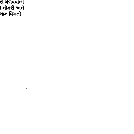
કરી મેળવવાની
ો નોકરી અને
તમામ વિગતો