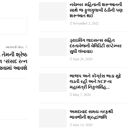
નવેમ્‍બર મહિનાની શરૂઆતની
સાથે જ ફુલગુલાબી ઠંડીની પણ
શરૂઆત થઈ
November 2, 2022
ડ્રાઇવિંગ લાઇસન્સ સહિત
દસ્તાવેજની વેલિડિટી સપ્ટેમ્બર
આગળની પોસ્ટ
સુધી લંબાવાઇ
ેમની શ્રેષ્ઠ
June 26, 2020
 ‘સંસદ રત્ન
ાજવામાં આવશે
ભાજપ અને કોંગ્રેસ ભાડા મુદ્દે
લડતી રહી અને NCP ના
મહામંત્રી નિકુલસિંહ...
May 7, 2020
અમદાવાદ સમય તરફથી
ભાવભીની શ્રદ્ધાંજલિ
June 14, 2020