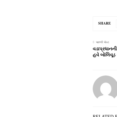
SHARE
પાછલી પોસ્ટ
વડાપ્રધાનની
હવે બોલિવૂ
RELATED 