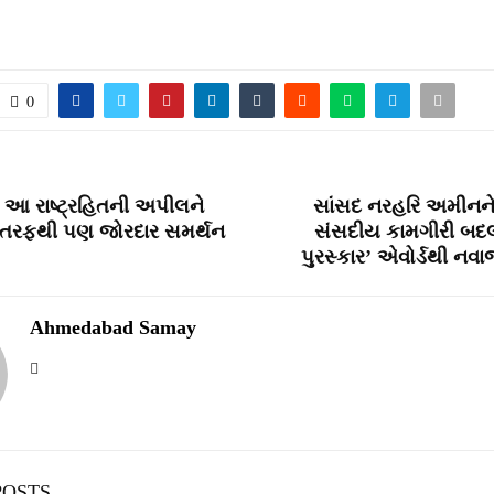
0
 આ રાષ્ટ્રહિતની અપીલને
સાંસદ નરહરિ અમીનને ત
ડ તરફથી પણ જોરદાર સમર્થન
સંસદીય કામગીરી બદલ
પુરસ્કાર’ એવોર્ડથી નવ
Ahmedabad Samay
POSTS