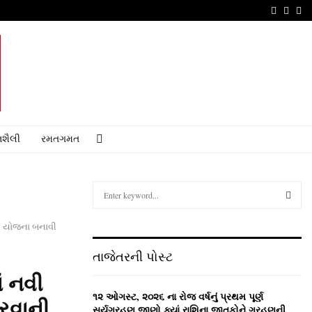
Faceboo
Youtu
Em
શૈલી
રમતગમત
S
e
a
S
ની યોજના બનાવી
r
c
E
તાજેતરની પોસ્ટ
h
f
A
ં નવી
o
૧૨ ઓગસ્ટ, ૨૦૨૬ ના રોજ વર્ષનું પ્રથમ પૂર્ણ
રવાની
r
R
સૂર્યગ્રહણ,જાણો ક્યાં રાશિના જાતકોને ગ્રહણની