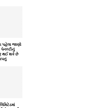
તા પહેલા જાણો
પેનલ્ટીનું
 થઈ શકે છે
સપનું
િમિટેડમાં