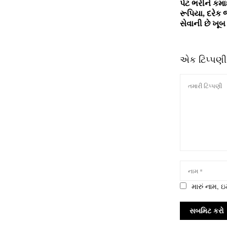
પેટ ભરીને કમ
રૂપિયા, દરે
સેવાની છે ખૂબ
એક ટિપ્પણી
મારું નામ,