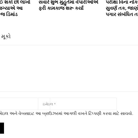
ાઈ શકો છો લાખો
સવારે શુભ મુહુર્તમાં વેપારીઓએ
પરીક્ષા વિના નો
ક જગ્યાએ આ
ફરી કામકાજ શરૂ કર્યા
સુવર્ણ તક, જાણ
 જ ડિમાંડ
પગાર સંબંધિત 
 મૂકો
 ઇમેઇલ અને વેબસાઇટ આ બ્રાઉઝરમાં આગલી વખતે ટિપ્પણી કરવા માટે સાચવો.