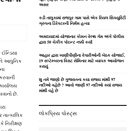
:
અસર
C
કડી તાલુકામાં રાજપુર ગામ પાસે એક રિયલ સિક્યુરિટી
H
ગ્રુપના ડિરેક્ટરની નિર્મમ હત્યા
અમદાવાદમાં યોજાનાર કોમન વેલ્‍થ ગેમ અંગે પોલીસ
દ્વારા 50 ચેકીંગ પોઇન્‍ટ નક્કી કર્યા
 ઈન્ડિયા
આહાર દ્વારા ખાણીપીણીના વેપારીઓની બેઠક યોજાઈ,
અને આધુનિક
19 સપ્ટેમ્બરના વિરાટ સેમિનાર માટે વ્યાપક આયોજન
કરાયું
ાના
 કરવાની
શુ તમે જાણો છે ગુજરાતના કયા રાજ્ય માંથી 97
નદીઓ વહેછે ? આવો જાણી 97 નદીઓ ક્યાં રાજ્ય
કાર્યાલય
માંથી વહે છે
વવાનો છે.
ારા
લોકપ્રિય પોસ્ટ્સ
 તાત્કાલિક
કે નિરીક્ષણ