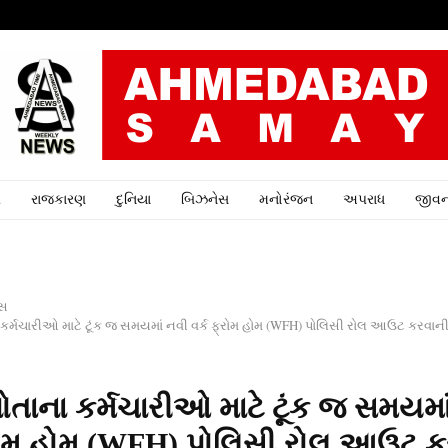
ર
રાજકારણ
દુનિયા
બિઝનેસ
મનોરંજન
અપરાધ
જીવન
ેસ
 કર્મચારીઓ માટે ટૂંક જ સમયમાં નવી વર્ક ફ્રોમ હોમ (WFH) પોલિસી રોલ આઉટ કરવા
ોતાના કર્મચારીઓ માટે ટૂંક જ સમયમા
્રોમ હોમ (WFH) પોલિસી રોલ આઉટ ક