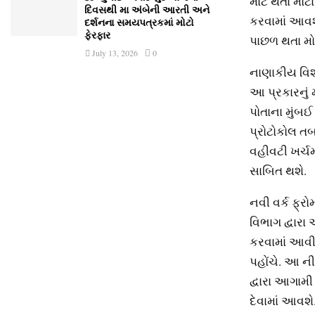
માટે થતા મોટ
દિવસથી મા અંબેની આરતી અને
કરવામાં આવશ
દર્શનના સમયપત્રકમાં મોટો
ફેરફાર
પાછળ થતા મો
July 13, 2026
0
નાણાકીય વિશ્
આ પ્રકારનું
પોતાના મુંબ
પ્રોટોકોલ ત
વહીવટી ખર્ચમ
સાબિત થશે.
નવી વર્ક ફ્
વિભાગ દ્વારા
કરવામાં આવી 
પહોંચે. આ ન
દ્વારા આગામી
દેવામાં આવશે