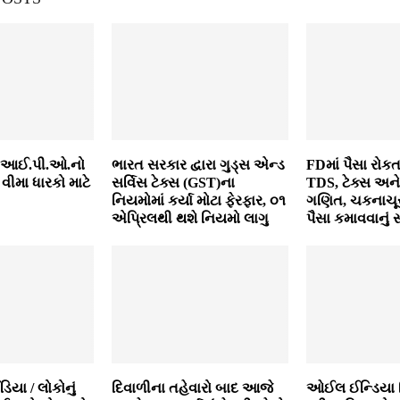
 આઈ.પી.ઓ.નો
ભારત સરકાર દ્વારા ગુડ્સ એન્ડ
FDમાં પૈસા રોક
 વીમા ધારકો માટે
સર્વિસ ટેક્સ (GST)ના
TDS, ટેક્સ અને 
નિયમોમાં કર્યા મોટા ફેરફાર, ૦૧
ગણિત, ચકનાચૂર
એપ્રિલથી થશે નિયમો લાગુ
પૈસા કમાવવાનું 
ા / લોકોનું
દિવાળીના તહેવારો બાદ આજે
ઓઈલ ઈન્ડિયા લ