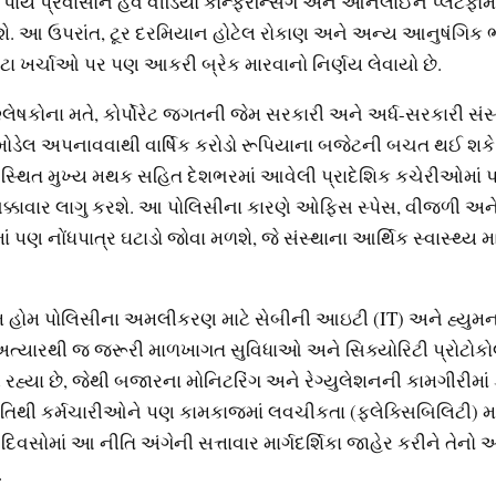
ા પાયે પ્રવાસોને હવે વીડિયો કોન્ફરન્સિંગ અને ઓનલાઈન પ્લેટફોર્
ે. આ ઉપરાંત, ટૂર દરમિયાન હોટેલ રોકાણ અને અન્ય આનુષંગિક
ટા ખર્ચાઓ પર પણ આકરી બ્રેક મારવાનો નિર્ણય લેવાયો છે.
લેષકોના મતે, કોર્પોરેટ જગતની જેમ સરકારી અને અર્ધ-સરકારી સં
 મોડેલ અપનાવવાથી વાર્ષિક કરોડો રૂપિયાના બજેટની બચત થઈ શકે 
ઈ સ્થિત મુખ્ય મથક સહિત દેશભરમાં આવેલી પ્રાદેશિક કચેરીઓમા
બક્કાવાર લાગુ કરશે. આ પોલિસીના કારણે ઓફિસ સ્પેસ, વીજળી અને
ાં પણ નોંધપાત્ર ઘટાડો જોવા મળશે, જે સંસ્થાના આર્થિક સ્વાસ્થ્ય મ
રોમ હોમ પોલિસીના અમલીકરણ માટે સેબીની આઇટી (IT) અને હ્યુમન 
 અત્યારથી જ જરૂરી માળખાગત સુવિધાઓ અને સિક્યોરિટી પ્રોટોકો
રહ્યા છે, જેથી બજારના મોનિટરિંગ અને રેગ્યુલેશનની કામગીરીમા
ીતિથી કર્મચારીઓને પણ કામકાજમાં લવચીકતા (ફ્લેક્સિબિલિટી) મ
 દિવસોમાં આ નીતિ અંગેની સત્તાવાર માર્ગદર્શિકા જાહેર કરીને તેન
.