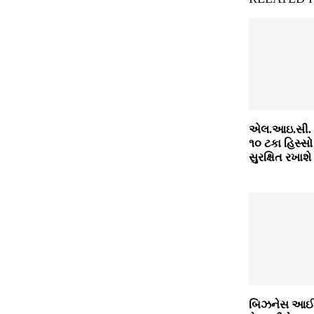
એલ.આઇ.સી.
૧૦ ટકા હિસ્સો
સુરક્ષિત રખાશે
બિઝનેસ આઈડિય