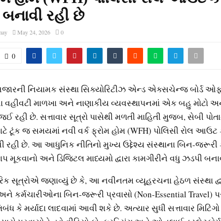
બનાવી રહી છે
may
May 24, 2026
0
0
જારની નિયામક સંસ્થા સિક્યોરિટીઝ એન્ડ એક્સચેન્જ બોર્ડ ઓફ
ના વહીવટી માળખા અને નાણાકીય વ્યવસ્થાપનમાં એક બહુ મોટો 
જઈ રહી છે. સત્તાવાર સૂત્રો પાસેથી મળતી માહિતી મુજબ, સેબી પોત
ાટે ટૂંક જ સમયમાં નવી વર્ક ફ્રોમ હોમ (WFH) પોલિસી રોલ આઉટ
રહી છે. આ આધુનિક નીતિનો મુખ્ય ઉદ્દેશ્ય સંસ્થાના બિન-જરૂરી 
 કાપ મૂકવાનો અને ડિજિટલ માધ્યમો દ્વારા કામગીરીને વધુ ઝડપી બના
ક સૂત્રોએ જણાવ્યું છે કે, આ નવીનતમ વ્યૂહરચના હેઠળ સંસ્થા દ્વ
ે કર્મચારીઓના બિન-જરૂરી પ્રવાસો (Non-Essential Travel) પર
ધ કે મર્યાદા લાદવામાં આવી શકે છે. અત્યાર સુધી સત્તાવાર મિટિંગો 