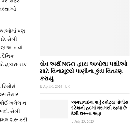
મ પર શિફ્ટ
 ભથ્થાઓ
સ્થાઓમાં પણ
છે. સેબી
ં પણ આ નવો
 દૈનિક
ાટે હકારાત્મક
સેવ અર્થ NGO દ્વારા અબોલા પક્ષીઓ
માટે વિનામૂલ્યે પાણીના કુંડા વિતરણ
કરાયું
રિસોર્સ
April 6, 2024
0
લ્સ તૈયાર
ં કોઈ ખલેલ ન
અમદાવાદના શહેરકોટડા પોલીસ
સ્ટેશની હદમાં ધસમસી રહ્યા છે
ળશે. સેબી
દેશી દારૂના અડ્ડા
ો અમલ શરૂ કરી
July 23, 2023