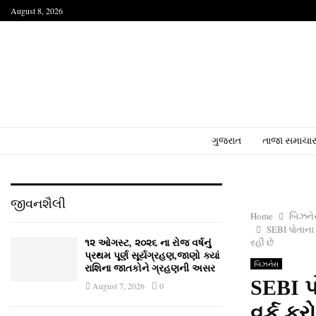
August 8, 2026
ગુજરાત
તાજા સમાચા
જીવનશૈલી
Home
બિઝન
SEBI પોતાના
રહી છે
૧૨ ઓગસ્ટ, ૨૦૨૬ ના રોજ વર્ષનું
પ્રથમ પૂર્ણ સૂર્યગ્રહણ,જાણો ક્યાં
બિઝનેસ
રાશિના જાતકોને ગ્રહણની અસર
SEBI પ
August 7, 2026
0
વર્ક ફ