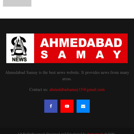
Ahmedabad Samay is the best news website. It provides news from many
areas.
Contact us:
ahmedabadsamay15@gmail.com
All Right Reserved. Designed and Developed by
Newsreach
@2020 -