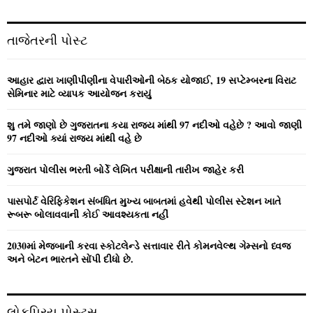
a
S
r
c
E
તાજેતરની પોસ્ટ
h
f
A
o
આહાર દ્વારા ખાણીપીણીના વેપારીઓની બેઠક યોજાઈ, 19 સપ્ટેમ્બરના વિરાટ
r
R
સેમિનાર માટે વ્યાપક આયોજન કરાયું
:
C
શુ તમે જાણો છે ગુજરાતના કયા રાજ્ય માંથી 97 નદીઓ વહેછે ? આવો જાણી
97 નદીઓ ક્યાં રાજ્ય માંથી વહે છે
H
ગુજરાત પોલીસ ભરતી બોર્ડે લેખિત પરીક્ષાની તારીખ જાહેર કરી
પાસપોર્ટ વેરિફિકેશન સંબંધિત મુખ્ય બાબતમાં હવેથી પોલીસ સ્ટેશન ખાતે
રૂબરૂ બોલાવવાની કોઈ આવશ્યકતા નહીં
2030માં મેજબાની કરવા સ્કોટલેન્ડે સત્તાવાર રીતે કોમનવેલ્થ ગેમ્સનો ધ્વજ
અને બેટન ભારતને સોંપી દીધો છે.
લોકપ્રિય પોસ્ટ્સ