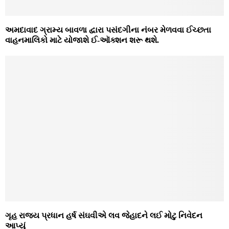
અમદાવાદ ગ્રામ્ય બાવળા દ્વારા પસંદગીના નંબર મેળવવા ઈચ્છતા
વાહનમાલિકો માટે યોજાશે ઈ-ઑક્શન શરૂ થશે.
ગૃહ રાજ્ય પ્રધાન હર્ષ સંઘવીએ લવ જેહાદને લઈ મોટુ નિવેદન
આપ્યું