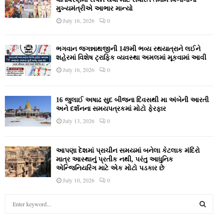
મુખ્યમંત્રીએ આભાર માન્યો
July 16, 2026
0
ભગવાન જગન્નાથજીની 149મી ભવ્ય રથયાત્રાને લઈને
શહેરમાં વિશેષ ટ્રાફિક વ્યવસ્થા અમલમાં મૂકવામાં આવી
July 16, 2026
0
16 જુલાઈ અષાઢ સુદ બીજના દિવસથી મા અંબેની આરતી
અને દર્શનના સમયપત્રકમાં મોટો ફેરફાર
July 13, 2026
0
આપણા દેશમાં પ્રાચીન સમયમાં બનેલા કેટલાક મંદિરો
માત્ર આસ્થાનું પ્રતીક નથી, પરંતુ આધુનિક
એન્જિનિયરિંગ માટે એક મોટો પડકાર છે
July 10, 2026
0
S
e