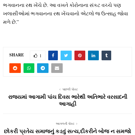
ભગવાનના રથ ખેંચે છે. આ વખતે કોરોનાના સંકટ વચ્ચે પણ
ખલાસીઓમાં ભગવાનના રથ ખેંચવાનો એટલો જ ઉત્સાહ જોવા
મળે છે.”
SHARE
1
પાછલી પોસ્ટ
રાજ્યમાં આગામી પાંચ દિવસ ભારેથી અતિભારે વરસાદની
આગાહી
આગળની પોસ્ટ
છોકરી પ્રતેય સમાજનું કડવું સત્ય,દીકરીને બોજ ન સમજો