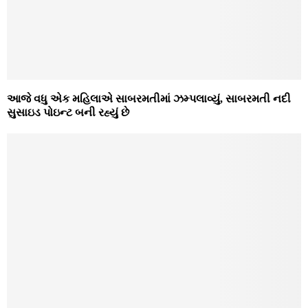
આજે વધુ એક મહિલાએ સાબરમતીમાં ઝમ્પલાવ્યું, સાબરમતી નદી
સુસાઇડ પોઇન્ટ બની રહ્યું છે