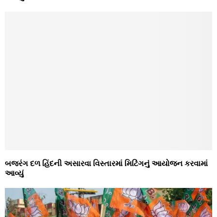
બજરંગ દળ હિંદની અસારવા વિસ્તારમાં મિટિંગનું આયોજન કરવામાં
આવ્યું