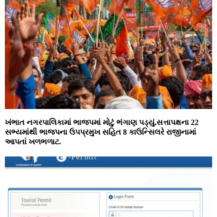
ખંભાત નગરપાલિકામાં ભાજપમાં મોટું ભંગાણ પડ્યું,સત્તાપક્ષના 22
સભ્યમાંથી ભાજપના ઉપપ્રમુખ સહિત 8 કાઉન્સિલરે રાજીનામાં
આપતાં ખળભળાટ.