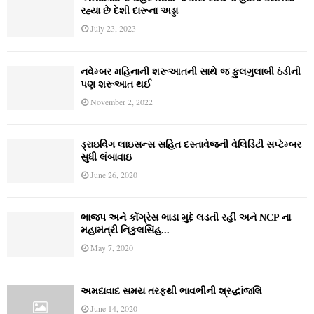
રહ્યા છે દેશી દારૂના અડ્ડા
July 23, 2023
નવેમ્‍બર મહિનાની શરૂઆતની સાથે જ ફુલગુલાબી ઠંડીની
પણ શરૂઆત થઈ
November 2, 2022
ડ્રાઇવિંગ લાઇસન્સ સહિત દસ્તાવેજની વેલિડિટી સપ્ટેમ્બર
સુધી લંબાવાઇ
June 26, 2020
ભાજપ અને કોંગ્રેસ ભાડા મુદ્દે લડતી રહી અને NCP ના
મહામંત્રી નિકુલસિંહ...
May 7, 2020
અમદાવાદ સમય તરફથી ભાવભીની શ્રદ્ધાંજલિ
June 14, 2020