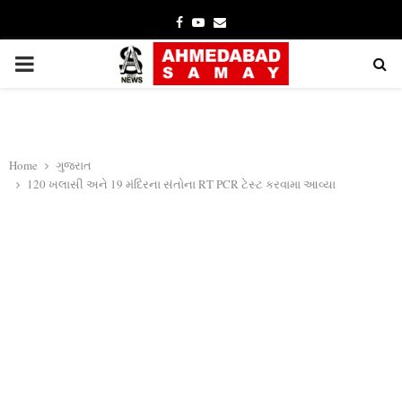
Facebook
Youtube
Email
PRIMARY
MENU
Home
ગુજરાત
120 ખલાસી અને 19 મંદિરના સંતોના RT PCR ટેસ્ટ કરવામા આવ્યા