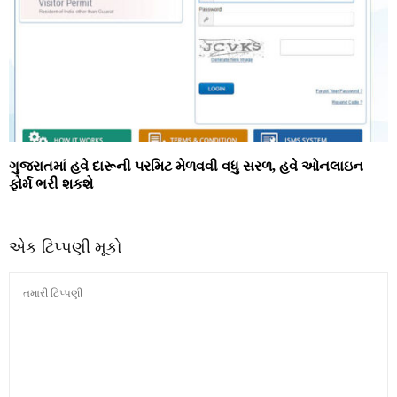
ગુજરાતમાં હવે દારૂની પરમિટ મેળવવી વધુ સરળ, હવે ઓનલાઇન
ફોર્મ ભરી શકશે
એક ટિપ્પણી મૂકો