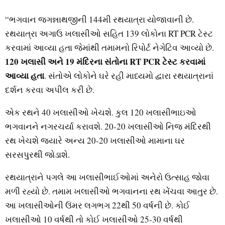
“ભગવાન જગન્નાથજીની 144મી રથયાત્રા યોજાવાની છે.
રથયાત્રા અગાઉ ખલાસીઓ સહિત 139 લોકોના RT PCR ટેસ્ટ
કરવામાં આવ્યા હતા જેમાંથી તમામનો રિપોર્ટ નેગેટિવ આવ્યો છે.
120 ખલાસી અને 19 મંદિરના સંતોના RT PCR ટેસ્ટ કરવામાં
આવ્યા હતા
. સંતોએ લોકોને ઘરે રહી માધ્યમો દ્વારા રથયાત્રાનાં
દર્શન કરવા અપીલ કરી છે.
એક રથને 40 ખલાસીઓ ખેચશે. કુલ 120 ખલાસીભાઇઓ
ભગવાનને નગરચર્યા કરાવશે. 20-20 ખલાસીઓ નિજ મંદિરથી
રથ ખેચશે જ્યારે અન્ય 20-20 ખલાસીઓ મામાના ઘર
સરસપુરથી જોડાશે.
રથયાત્રાને પગલે આ ખલાસીભાઈઓમાં અનેરો ઉત્સાહ જોવા
મળી રહ્યો છે. તમામ ખલાસીઓ ભગવાનના રથ ખેંચવા આતુર છે.
આ ખલાસીઓની ઉંમર લગભગ 22થી 50 વર્ષની છે. કોઈ
ખલાસીઓ 10 વર્ષથી તો કોઈ ખલાસીઓ 25-30 વર્ષથી