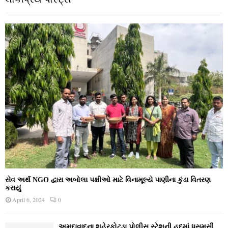
સેવ અર્થ NGO દ્વારા અબોલા પક્ષીઓ માટે વિનામૂલ્યે પાણીના કુંડા વિતરણ
કરાયું
April 6, 2024
0
અમદાવાદના શહેરકોટડા પોલીસ સ્ટેશની હદમાં ધસમસી