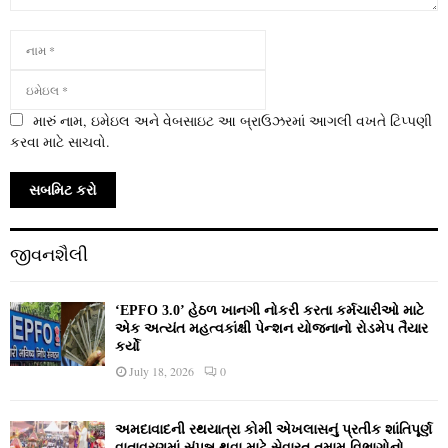
મારું નામ, ઇમેઇલ અને વેબસાઇટ આ બ્રાઉઝરમાં આગલી વખતે ટિપ્પણી
કરવા માટે સાચવો.
જીવનશૈલી
‘EPFO 3.0’ હેઠળ ખાનગી નોકરી કરતા કર્મચારીઓ માટે
એક અત્યંત મહત્વકાંક્ષી પેન્શન યોજનાનો રોડમેપ તૈયાર
કર્યો
July 18, 2026
0
અમદાવાદની રથયાત્રા કોમી એખલાસનું પ્રતીક શાંતિપૂર્ણ
વાતાવરણમાં સંપન્ન થવા માટે સેવારત તમામ વિભાગોનો