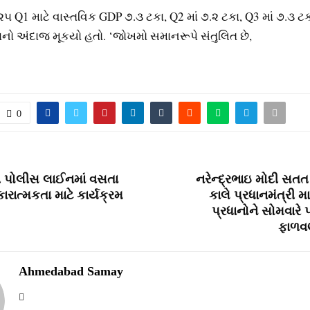
૫ Q1 માટે વાસ્‍તવિક GDP ૭.૩ ટકા, Q2 માં ૭.૨ ટકા, Q3 માં ૭.૩ ટ
ાનો અંદાજ મૂકયો હતો. ‘જોખમો સમાનરૂપે સંતુલિત છે,
0
 પોલીસ લાઈનમાં વસતા
નરેન્દ્રભાઇ મોદી સત
રાત્મકતા માટે કાર્યક્રમ
કાલે પ્રધાનમંત્રી મ
પ્રધાનોને સોમવારે 
ફાળવણ
Ahmedabad Samay