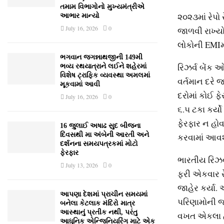
તમામ વિભાગોનો મુખ્યમંત્રીએ
૨૦૨૩માં રેપો 
આભાર માન્યો
July 16, 2026
0
જાળવી રાખ્‍યો
લોકોની EMIમા
ભગવાન જગન્નાથજીની 149મી
રિઝર્વ બેંક 
ભવ્ય રથયાત્રાને લઈને શહેરમાં
વિશેષ ટ્રાફિક વ્યવસ્થા અમલમાં
વર્તમાન દરે
મૂકવામાં આવી
દરોમાં કોઈ ફે
July 16, 2026
0
૬.૫ ટકા કર્યો
ફેરફાર ન હોવા
16 જુલાઈ અષાઢ સુદ બીજના
દિવસથી મા અંબેની આરતી અને
કરવામાં આવશ
દર્શનના સમયપત્રકમાં મોટો
ફેરફાર
ભારતીય રિઝર
July 13, 2026
0
ફરી એકવાર રે
જાહેર કર્યા.
આપણા દેશમાં પ્રાચીન સમયમાં
પરિણામોની 
બનેલા કેટલાક મંદિરો માત્ર
આસ્થાનું પ્રતીક નથી, પરંતુ
વખત એકલા હાથે
આધુનિક એન્જિનિયરિંગ માટે એક