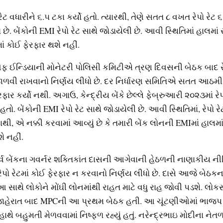
રેટ વધારીને ૬.૫ ટકા કર્યો હતો. ત્‍યારથી, તેણે સતત ૮ વખત રેપો રેટ
 છે. બેંકોની EMI રેપો રેટ સાથે જોડાયેલી છે. આવી સ્‍થિતિમાં હાલમાં 
ં કોઈ ફેરફાર થશે નહીં.
ઓફ ઈન્‍ડિયાની મોનેટરી પોલિસી કમિટીએ ત્રણ દિવસની બેઠક બાદ રે
 જાળવી રાખવાનો નિર્ણય લીધો છે. દર નિર્ધારણ સમિતિએ સતત આઠમી
રફાર કર્યો નથી. અગાઉ, કેન્‍દ્રીય બેંકે છેલ્લે ફેબ્રુઆરી ૨૦૨૩માં રેપ
 હતો. બેંકોની EMI રેપો રેટ સાથે જોડાયેલી છે. આવી સ્‍થિતિમાં, રેપો ર
થી, એ નક્કી કરવામાં આવ્‍યું છે કે તમારી બેંક લોનની EMIમાં હાલમા
ે નહીં.
્વ બેંકના ગવર્નર શક્‍તિકાંત દાસની આગેવાની હેઠળની નાણાકીય 
પો રેટમાં કોઈ ફેરફાર ન કરવાનો નિર્ણય લીધો છે. દાસે આજે બેઠક
 આ સાથે લોકોને મોંઘી લોનમાંથી રાહત માટે વધુ રાહ જોવી પડશે. લો
જાહેરાત બાદ MPCની આ પ્રથમ બેઠક હતી. આ ચૂંટણીઓમાં ભાજપ
 બહુમતી મેળવવામાં નિષ્‍ફળ રહ્યું હતું. નરેન્‍દ્રભાઇ મોદીના નેતળત