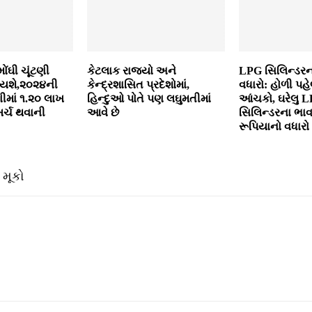
ોંઘી ચૂંટણી
કેટલાક રાજ્‍યો અને
LPG સિલિન્ડરન
ાયશે,૨૦૨૪ની
કેન્‍દ્રશાસિત પ્રદેશોમાં,
વધારો: હોળી પહે
ીમાં ૧.૨૦ લાખ
હિન્‍દુઓ પોતે પણ લઘુમતીમાં
આંચકો, ઘરેલુ 
ખર્ચ થવાની
આવે છે
સિલિન્ડરના ભાવ
રૂપિયાનો વધારો
 મૂકો