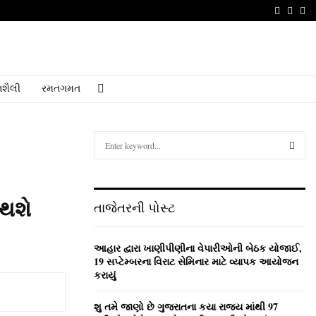
Faceboo
Youtu
Em
શૈલી
રમતગમત
S
e
a
S
r
c
E
 થશે
તાજેતરની પોસ્ટ
h
f
A
o
આહાર દ્વારા ખાણીપીણીના વેપારીઓની બેઠક યોજાઈ,
r
R
19 સપ્ટેમ્બરના વિરાટ સેમિનાર માટે વ્યાપક આયોજન
:
કરાયું
C
શુ તમે જાણો છે ગુજરાતના કયા રાજ્ય માંથી 97
H