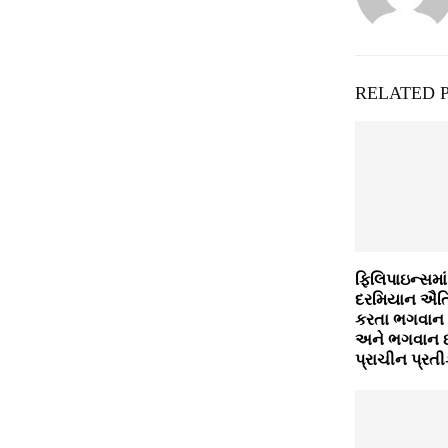
RELATED 
ફિલિપાઇન્સમા
દરમિયાન ઐતિ
કરતા ભગવાન શ
અને ભગવાન ઇન
પ્રાચીન પ્રત