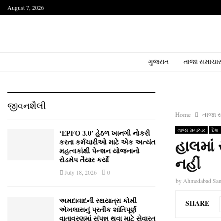
August 7, 2026
ગુજરાત
તાજા સમાચા
જીવનશૈલી
Home
તાજા 
તાજા સમાચાર
દેશ
‘EPFO 3.0’ હેઠળ ખાનગી નોકરી
હાલમાં
કરતા કર્મચારીઓ માટે એક અત્યંત
મહત્વકાંક્ષી પેન્શન યોજનાનો
નહીં
રોડમેપ તૈયાર કર્યો
July 18, 2026
0
by
Ahmedabad Sa
અમદાવાદની રથયાત્રા કોમી
SHARE
એખલાસનું પ્રતીક શાંતિપૂર્ણ
વાતાવરણમાં સંપન્ન થવા માટે સેવારત