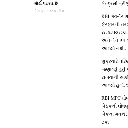
કેન્‍દ્રમાં
મોટો પડકાર છે
July 10, 2026
0
RBI ગવર્નર શ
ફેરફારની તરફ
રેટ ૬.૫૦ ટકા પ
અને તેને ૨૫ બ
આવ્‍યો નથી.
શુક્રવારે પરિ
જણાવ્‍યું હતુ
રાખવાની સાથે,
આવ્‍યો હતો. 
RBI MPC ઘો
બેઠકની ઘોષણા
બેંકના ગવર્ન
ટકા