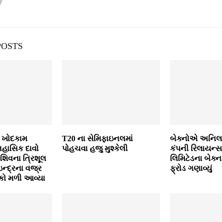
POSTS
ં ખોદકામ
T20 ના સેમિફાઇનલમાં
બેક્નોએ અનિલ
હાસિક દાવો
પોહચવા હજુ મુશ્કેલી
કંપની રિલાયન્સ
િવના ત્રિશૂલ
લિમિટેડના બેક્
્દ્રના વજ્ર
ફ્રોડ ગણાવ્યું
ીકો મળી આવ્યા