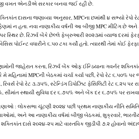
 ત્રીજી વખત એનડીએ સરકાર બનવા જઈ રહી છે.
ક્‍તિકાંત દાસના જણાવ્‍યા અનુસાર, MPCના છમાંથી ૪ સભ્‍યો રેપો રે
ેણમાં ન હતા. નવા નાણાકીય વર્ષની આ બીજી MPC મીટિંગ છે અને હ
ર સ્‍થિર છે. રિઝર્વ બેંકે છેલ્લે ફેબ્રુઆરી ૨૦૨૩માં વ્‍યાજ દરમાં ફેર
ેસિસ પોઈન્‍ટ વધારીને ૬.૫૦ ટકા કર્યો હતો. ત્‍યારથી તેમાં કોઈ ફેરફ
ણામોની જાહેરાત કરતા, રિઝર્વ બેંક ઓફ ઈન્‍ડિયાના ગવર્નર શક્‍તિકાં
ં કે મે મહિનામાં MPCની બેઠકમાં ચર્ચા કર્યા પછી, રેપો રેટ ૬.૫૦% પર
 રિવર્સ રેપો રેટ ૩.૩૫%, સ્‍ટેન્‍ડિંગ ડિપોઝિટ ફેસિલિટી રેટ ૬.૨૫ પર ર
%, સીમાંત સ્‍થાયી સુવિધા દર ૬.૭૫% અને બેંક દર ૬.૭૫% પર રાખવામ
ષણાઓ : લોકસભા ચૂંટણી ૨૦૨૪ પછી પ્રથમ નાણાકીય નીતિ સમિત
ઓમાં, અને આ નાણાકીય વર્ષમાં બીજી બેઠકમાં, શુક્રવારે, ભારતીય
ર શક્‍તિકાંત દાસે ૨૦૨૪-૨૫ માટે વાસ્‍તવિક જીડીપી ૭.૨ હોવાનો અંદ