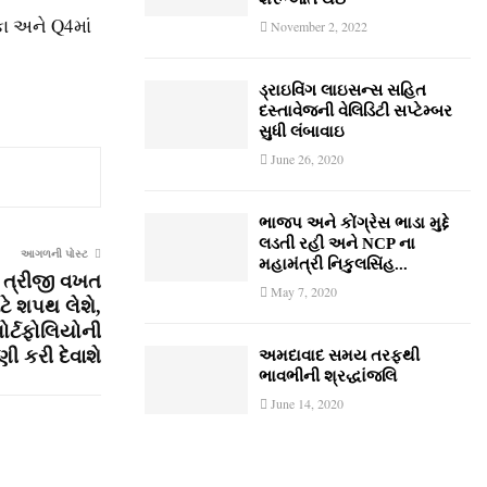
કા અને Q4માં
November 2, 2022
ડ્રાઇવિંગ લાઇસન્સ સહિત
દસ્તાવેજની વેલિડિટી સપ્ટેમ્બર
સુધી લંબાવાઇ
June 26, 2020
ભાજપ અને કોંગ્રેસ ભાડા મુદ્દે
લડતી રહી અને NCP ના
આગળની પોસ્ટ
મહામંત્રી નિકુલસિંહ...
ત ત્રીજી વખત
May 7, 2020
ાટે શપથ લેશે,
પોર્ટફોલિયોની
ી કરી દેવાશે
અમદાવાદ સમય તરફથી
ભાવભીની શ્રદ્ધાંજલિ
June 14, 2020