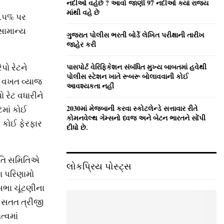
નદીઓ વહેછે ? આવો જાણી 97 નદીઓ ક્યાં રાજ્ય
માંથી વહે છે
 ૬.૫% પર
સામાન્‍ય
ગુજરાત પોલીસ ભરતી બોર્ડે લેખિત પરીક્ષાની તારીખ
જાહેર કરી
પો રેટને
પાસપોર્ટ વેરિફિકેશન સંબંધિત મુખ્ય બાબતમાં હવેથી
પોલીસ સ્ટેશન ખાતે રૂબરૂ બોલાવવાની કોઈ
 વખત વ્‍યાજ
આવશ્યકતા નહીં
ો રેટ વધારીને
2030માં મેજબાની કરવા સ્કોટલેન્ડે સત્તાવાર રીતે
ેટમાં કોઈ
કોમનવેલ્થ ગેમ્સનો ધ્વજ અને બેટન ભારતને સોંપી
ં કોઈ ફેરફાર
દીધો છે.
નીતિ સમિતિએ
લોકપ્રિય પોસ્ટ્સ
ના પરિણામો
કસભા ચૂંટણીના
 સતત ત્રીજી
્‍વમાં