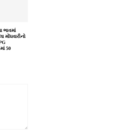
ા ભાવમાં
લા મોંઘવારીનો
LPG
માં 50