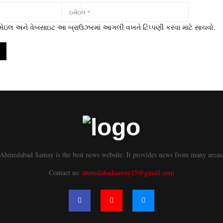
 ઇમેઇલ અને વેબસાઇટ આ બ્રાઉઝરમાં આગલી વખતે ટિપ્પણી કરવા માટે સાચવો.
Ahmedabad Samay is the best news website. It provides news from many areas
Contact us:
ahmedabadsamay15@gmail.com