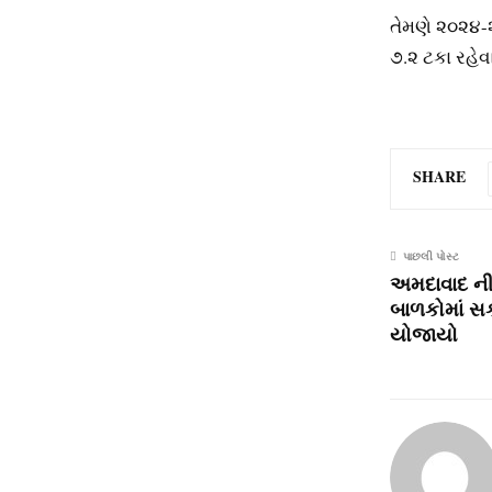
તેમણે ૨૦૨૪-૨
૭.૨ ટકા રહેવ
SHARE
પાછલી પોસ્ટ
અમદાવાદ ની
બાળકોમાં સકા
યોજાયો