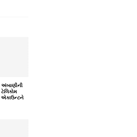
 અંબાણીની
 ટેલિકોમ
ન એકાઉન્ટને