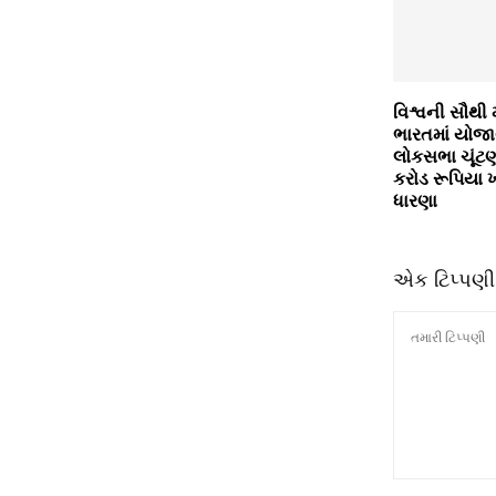
વિશ્વની સૌથી મ
ભારતમાં યોજ
લોકસભા ચૂંટણ
કરોડ રૂપિયા 
ધારણા
એક ટિપ્પણી