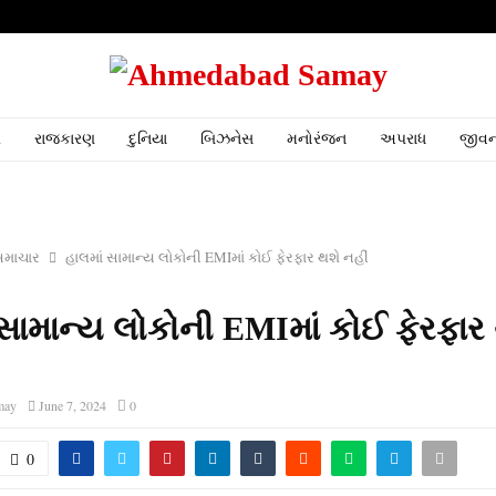
ર
રાજકારણ
દુનિયા
બિઝનેસ
મનોરંજન
અપરાધ
જીવન
સમાચાર
હાલમાં સામાન્‍ય લોકોની EMIમાં કોઈ ફેરફાર થશે નહીં
 સામાન્‍ય લોકોની EMIમાં કોઈ ફેરફાર
may
June 7, 2024
0
0