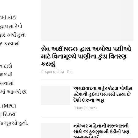
ટમાં કોઈ
ાલમાં રેપો
ફાર કર્યો હતો
ાર કરવામાં
સેવ અર્થ NGO દ્વારા અબોલા પક્ષીઓ
માટે વિનામૂલ્યે પાણીના કુંડા વિતરણ
કરાયું
ત દાસે
April 6, 2024
0
 જાળવી
ાખવામાં
અમદાવાદના શહેરકોટડા પોલીસ
ાં આવ્‍યો છે.
સ્ટેશની હદમાં ધસમસી રહ્યા છે
દેશી દારૂના અડ્ડા
િ (MPC)
July 23, 2023
 રિઝર્વ
ાજ મૂકયો હતો.
નવેમ્‍બર મહિનાની શરૂઆતની
સાથે જ ફુલગુલાબી ઠંડીની પણ
શરૂઆત થઈ