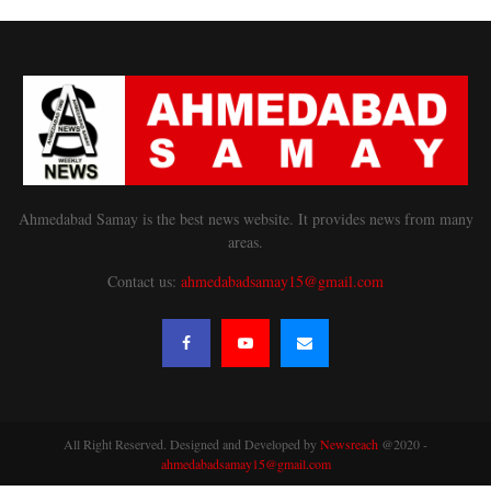
Ahmedabad Samay is the best news website. It provides news from many
areas.
Contact us:
ahmedabadsamay15@gmail.com
All Right Reserved. Designed and Developed by
Newsreach
@2020 -
ahmedabadsamay15@gmail.com