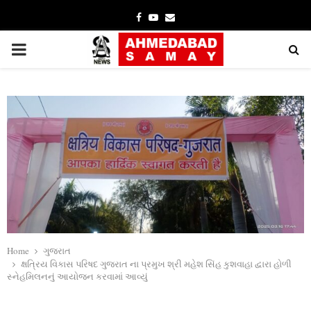
Facebook
Youtube
Email
PRIMARY
MENU
Home
ગુજરાત
ક્ષત્રિય વિકાસ પરિષદ ગુજરાત ના પ્રમુખ શ્રી મહેશ સિંહ કુશવાહા દ્વારા હોળી
સ્નેહમિલનનું આયોજન કરવામાં આવ્યું