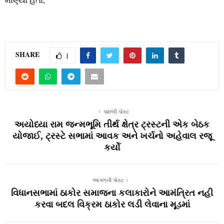
SHARE
1
પાછલી પોસ્ટ
અયોધ્યા રામ જન્મભૂમિ તીર્થ ક્ષેત્ર ટ્રસ્ટની એક બેઠક
યોજાઈ, ટ્રસ્ટે સભામાં આવક અને ખર્ચનો અહેવાલ રજૂ
કર્યો
આગળની પોસ્ટ
વિધાનસભામાં ઠાકોર સમાજના કલાકારોને આમંત્રિત નહી
કરવા બદલ વિક્રમ ઠાકોર લડી લેવાના મૂડમાં