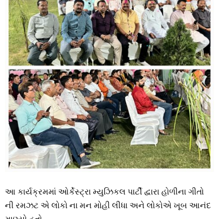
આ કાર્યક્રમમાં ઓર્કેસ્ટ્રા મ્યુઝિકલ પાર્ટી દ્વારા હોળીના ગીતો
ની રમઝટ એ લોકો ના મન મોહી લીધા અને લોકોએ ખૂબ આનંદ
માણ્યો હતો,