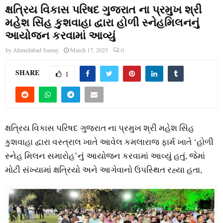
ક્ષત્રિય વિકાસ પરિષદ ગુજરાત ના પ્રમુખ શ્રી
મહેશ સિંહ કુશવાહા દ્વારા હોળી સ્નેહમિલનનું
આયોજન કરવામાં આવ્યું
by
Ahmedabad Samay
March 17, 2025
0
SHARE
1
ક્ષત્રિય વિકાસ પરિષદ ગુજરાત ના પ્રમુખ શ્રી મહેશ સિંહ
કુશવાહા દ્વારા વસ્ત્રાલ ખાતે આવેલ કમલારાજ ફાર્મ ખાતે ‘હોળી
સ્નેહ મિલન સમારોહ’નું આયોજન કરવામાં આવ્યું હતું, જેમાં
મોટી સંખ્યામાં ક્ષત્રિયો અને આગેવાનો ઉપસ્થિત રહ્યા હતા,