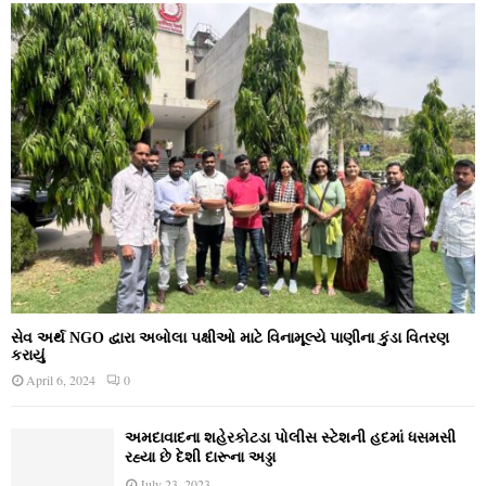
સેવ અર્થ NGO દ્વારા અબોલા પક્ષીઓ માટે વિનામૂલ્યે પાણીના કુંડા વિતરણ
કરાયું
April 6, 2024
0
અમદાવાદના શહેરકોટડા પોલીસ સ્ટેશની હદમાં ધસમસી
રહ્યા છે દેશી દારૂના અડ્ડા
July 23, 2023