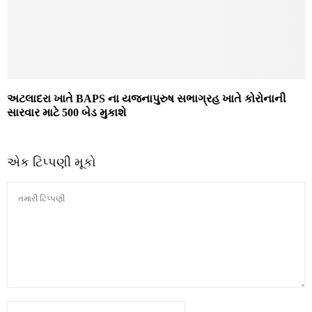
અટલાદરા ખાતે BAPS ના યજનાપુરુષ સભાગ્રહ ખાતે કોરોનાની
સારવાર માટે 500 બેડ મુકાશે
એક ટિપ્પણી મૂકો