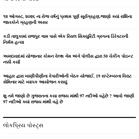
h
f
A
o
૧૨ ઓગસ્ટ, ૨૦૨૬ ના રોજ વર્ષનું પ્રથમ પૂર્ણ સૂર્યગ્રહણ,જાણો ક્યાં રાશિના
r
R
જાતકોને ગ્રહણની અસર
:
C
કડી તાલુકામાં રાજપુર ગામ પાસે એક રિયલ સિક્યુરિટી ગ્રુપના ડિરેક્ટરની
નિર્મમ હત્યા
H
અમદાવાદમાં યોજાનાર કોમન વેલ્‍થ ગેમ અંગે પોલીસ દ્વારા 50 ચેકીંગ પોઇન્‍ટ
નક્કી કર્યા
આહાર દ્વારા ખાણીપીણીના વેપારીઓની બેઠક યોજાઈ, 19 સપ્ટેમ્બરના વિરાટ
સેમિનાર માટે વ્યાપક આયોજન કરાયું
શુ તમે જાણો છે ગુજરાતના કયા રાજ્ય માંથી 97 નદીઓ વહેછે ? આવો જાણી
97 નદીઓ ક્યાં રાજ્ય માંથી વહે છે
લોકપ્રિય પોસ્ટ્સ