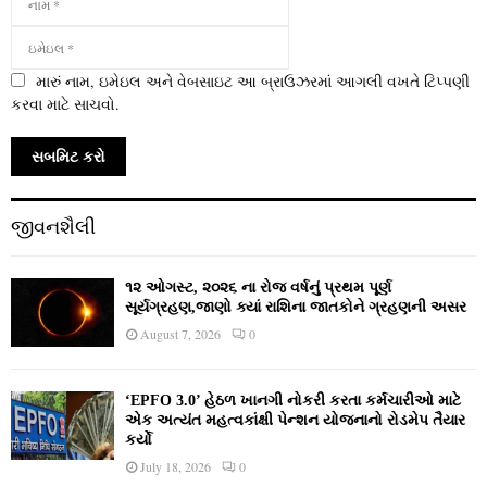
મારું નામ, ઇમેઇલ અને વેબસાઇટ આ બ્રાઉઝરમાં આગલી વખતે ટિપ્પણી
કરવા માટે સાચવો.
જીવનશૈલી
૧૨ ઓગસ્ટ, ૨૦૨૬ ના રોજ વર્ષનું પ્રથમ પૂર્ણ
સૂર્યગ્રહણ,જાણો ક્યાં રાશિના જાતકોને ગ્રહણની અસર
August 7, 2026
0
‘EPFO 3.0’ હેઠળ ખાનગી નોકરી કરતા કર્મચારીઓ માટે
એક અત્યંત મહત્વકાંક્ષી પેન્શન યોજનાનો રોડમેપ તૈયાર
કર્યો
July 18, 2026
0