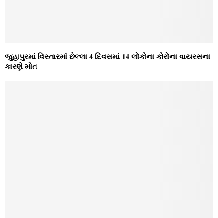
જુહાપુરમાં વિસ્તારમાં છેલ્લા 4 દિવસમાં 14 લોકોના કોરોના વાયરસના
કારણે મોત