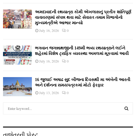
અમદાવાદની રથયાત્રા કોમી એખલાસનું પ્રતીક શાંતિપૂર્ણ
વાતાવરણમાં સંપન્ન થવા માટે સેવારત તમામ વિભાગોનો
મુખ્યમંત્રીએ આભાર માન્યો
July 16, 2026
0
ભગવાન જગન્નાથજીની 149મી ભવ્ય રથયાત્રાને લઈને
શહેરમાં વિશેષ ટ્રાફિક વ્યવસ્થા અમલમાં મૂકવામાં આવી
July 16, 2026
0
16 જુલાઈ અષાઢ સુદ બીજના દિવસથી મા અંબેની આરતી
અને દર્શનના સમયપત્રકમાં મોટો ફેરફાર
July 13, 2026
0
S
e
a
S
r
c
E
તાજેતરની પોસ્ટ