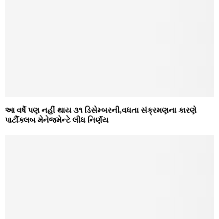
આ વર્ષે પણ નહીં થાય ૩૧ ડિસેમ્બરની,વધતા સંક્રમણના કારણે
પાર્ટીક્લબ મેનેજમેન્ટે લીધ નિર્ણય