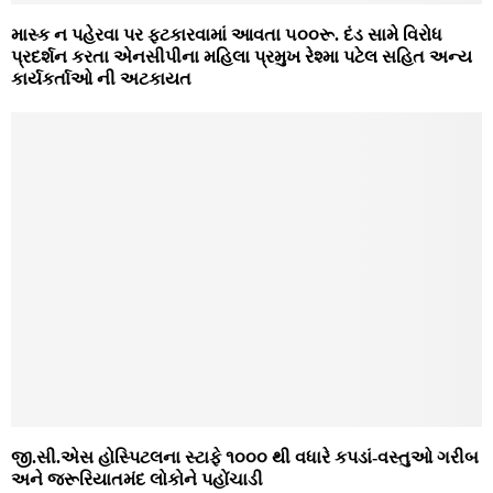
માસ્ક ન પહેરવા પર ફટકારવામાં આવતા ૫૦૦રૂ. દંડ સામે વિરોધ
પ્રદર્શન કરતા એનસીપીના મહિલા પ્રમુખ રેશ્મા પટેલ સહિત અન્ય
કાર્યકર્તાઓ ની અટકાયત
જી.સી.એસ હોસ્પિટલના સ્ટાફે ૧૦૦૦ થી વધારે કપડાં-વસ્તુઓ ગરીબ
અને જરૂરિયાતમંદ લોકોને પહોંચાડી