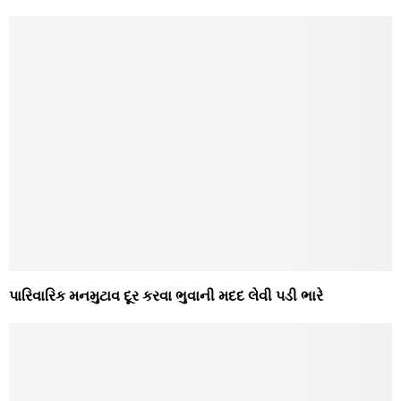
પારિવારિક મનમુટાવ દૂર કરવા ભુવાની મદદ લેવી પડી ભારે