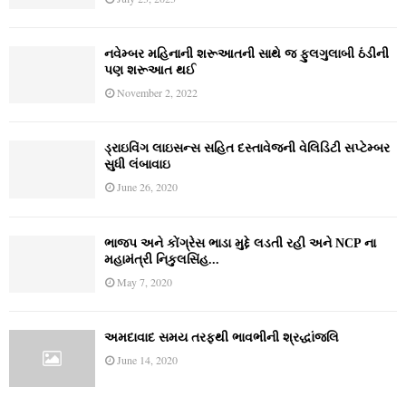
નવેમ્‍બર મહિનાની શરૂઆતની સાથે જ ફુલગુલાબી ઠંડીની
પણ શરૂઆત થઈ
November 2, 2022
ડ્રાઇવિંગ લાઇસન્સ સહિત દસ્તાવેજની વેલિડિટી સપ્ટેમ્બર
સુધી લંબાવાઇ
June 26, 2020
ભાજપ અને કોંગ્રેસ ભાડા મુદ્દે લડતી રહી અને NCP ના
મહામંત્રી નિકુલસિંહ...
May 7, 2020
અમદાવાદ સમય તરફથી ભાવભીની શ્રદ્ધાંજલિ
June 14, 2020