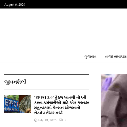
August 6, 2026
ગુજરાત
તાજા સમાચાર
જીવનશૈલી
‘EPFO 3.0’ હેઠળ ખાનગી નોકરી
કરતા કર્મચારીઓ માટે એક અત્યંત
મહત્વકાંક્ષી પેન્શન યોજનાનો
રોડમેપ તૈયાર કર્યો
July 18, 2026
0