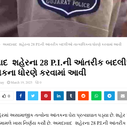
અમદાવાદ શહેરના 28 P.I.ની આંતરીક બદલીઓ તાત્કાલિકના ધોરણે કરવામાં આવી
ાદ શહેરના 28 P.I.ની આંતરીક બદ
લિકના ધોરણે કરવામાં આવી
may
March 19, 2025
0
0
માં અસામાજીક તત્વોના આંતકના ઘેરા પ્રત્યાઘાત પડ્યા છે. શહેર
ામલે ખાસ નિર્ણય કર્યો છે. અમદાવાદ શહેરના 28 P.I.ની આંતર