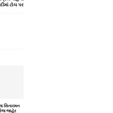
ાદીમાં ટોચ પર
્મલા સિતારમન
ેકેજ જાહેર