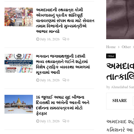
અમદાવાદની રથયાત્રા કોમી
એખલાસનું પ્રતીક શાંતિપૂર્ણ
વાતાવરણમાં સંપન્ન થવા માટે સેવારત
તમામ વિભાગોનો મુખ્યમંત્રીએ
આભાર માન્યો
July 16, 2026
0
Home
Other
Other
ભગવાન જગન્નાથજીની 149મી
ભવ્ય રથયાત્રાને લઈને શહેરમાં
અમદાવ
વિશેષ ટ્રાફિક વ્યવસ્થા અમલમાં
મૂકવામાં આવી
તાત્કા
July 16, 2026
0
by
Ahmedabad Sa
16 જુલાઈ અષાઢ સુદ બીજના
SHARE
દિવસથી મા અંબેની આરતી અને
દર્શનના સમયપત્રકમાં મોટો
ફેરફાર
અમદાવાદ શહેર
July 13, 2026
0
કમિશનરે આ મ