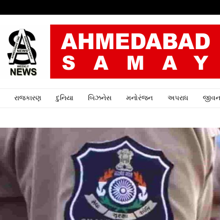
રાજકારણ
દુનિયા
બિઝનેસ
મનોરંજન
અપરાધ
જીવન