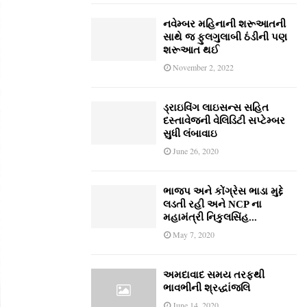
નવેમ્‍બર મહિનાની શરૂઆતની
સાથે જ ફુલગુલાબી ઠંડીની પણ
શરૂઆત થઈ
November 2, 2022
ડ્રાઇવિંગ લાઇસન્સ સહિત
દસ્તાવેજની વેલિડિટી સપ્ટેમ્બર
સુધી લંબાવાઇ
June 26, 2020
ભાજપ અને કોંગ્રેસ ભાડા મુદ્દે
લડતી રહી અને NCP ના
મહામંત્રી નિકુલસિંહ...
May 7, 2020
અમદાવાદ સમય તરફથી
ભાવભીની શ્રદ્ધાંજલિ
June 14, 2020