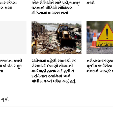
 બાર જેટલા
એક રોમિયોને ભારે પડી,સમગ્ર
કરશે.
યલ થયા
ઘટનાનો વીડિયો સોશિયલ
મીડિયામાં વાયરલ થયો
વરસાદના પગલે
ચંડોળામાં વહેલી સવારથી જ
નરોડા:અજાણ્યા 
 બે ગેટ 2 ફૂટ
ગેરકાયદે દબાણો તોડવાની
પ્રદીપ ભદૌરીયા
યા
કાર્યવાહી હાથધરાઈ હતી તે
શખ્સને અડફેટે 
દરમિયાન સ્થાનિકો અને
પોલીસ વચ્ચે ઘર્ષણ થયું હતું.
 મૂકો