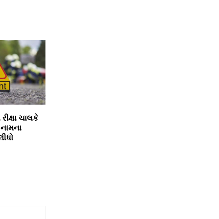
રીક્ષા ચાલકે
 નામના
લીધો