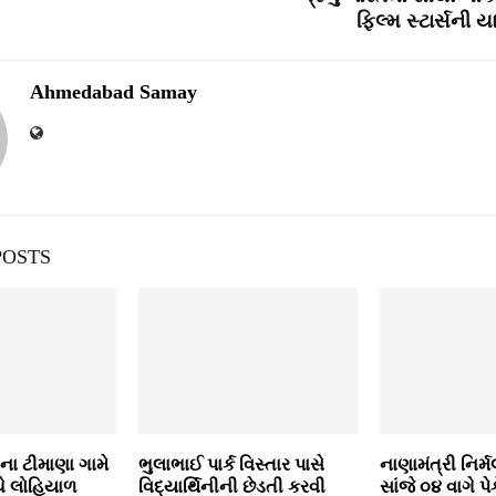
ફિલ્મ સ્ટાર્સની ય
Ahmedabad Samay
POSTS
ના ટીમાણા ગામે
ભુલાભાઈ પાર્ક વિસ્‍તાર પાસે
નાણામંત્રી નિર
ચે લોહિયાળ
વિદ્યાર્થિનીની છેડતી કરવી
સાંજે ૦૪ વાગે પ