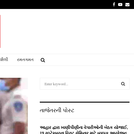
Facebook
Youtu
Em
શૈલી
રમતગમત
S
e
a
S
r
c
E
તાજેતરની પોસ્ટ
h
f
A
o
આહાર દ્વારા ખાણીપીણીના વેપારીઓની બેઠક યોજાઈ,
r
R
19 સપ્ટેમ્બરના વિરાટ સેમિનાર માટે વ્યાપક આયોજન