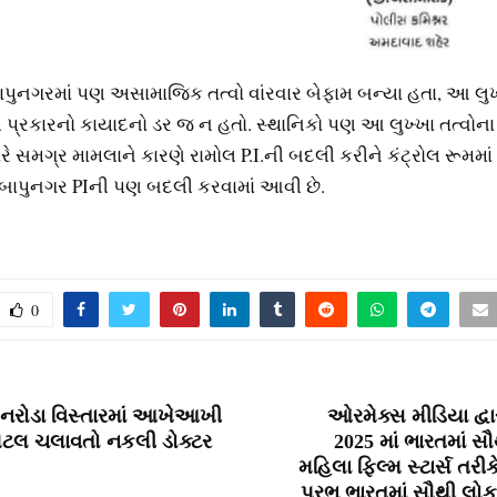
ુનગરમાં પણ અસામાજિક તત્વો વાંરવાર બેફામ બન્યા હતા, આ લુખ્
પ્રકારનો કાયાદનો ડર જ ન હતો. સ્થાનિકો પણ આ લુખ્ખા તત્વોના 
ારે સમગ્ર મામલાને કારણે રામોલ P.I.ની બદલી કરીને કંટ્રોલ રૂમમાં 
ો બાપુનગર PIની પણ બદલી કરવામાં આવી છે.
0
નરોડા વિસ્તારમાં આખેઆખી
ઓરમેક્સ મીડિયા દ્વા
િટલ ચલાવતો નકલી ડોક્ટર
2025 માં ભારતમાં સ
મહિલા ફિલ્મ સ્ટાર્સ તરી
પ્રભુ ભારતમાં સૌથી લો