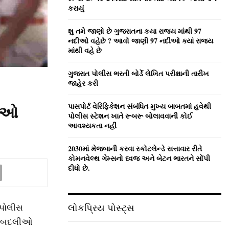
:
કરાયું
C
શુ તમે જાણો છે ગુજરાતના કયા રાજ્ય માંથી 97
H
નદીઓ વહેછે ? આવો જાણી 97 નદીઓ ક્યાં રાજ્ય
માંથી વહે છે
ગુજરાત પોલીસ ભરતી બોર્ડે લેખિત પરીક્ષાની તારીખ
જાહેર કરી
પાસપોર્ટ વેરિફિકેશન સંબંધિત મુખ્ય બાબતમાં હવેથી
લીઓ
પોલીસ સ્ટેશન ખાતે રૂબરૂ બોલાવવાની કોઈ
આવશ્યકતા નહીં
2030માં મેજબાની કરવા સ્કોટલેન્ડે સત્તાવાર રીતે
કોમનવેલ્થ ગેમ્સનો ધ્વજ અને બેટન ભારતને સોંપી
દીધો છે.
 પોલીસ
લોકપ્રિય પોસ્ટ્સ
ીક બદલીઓ