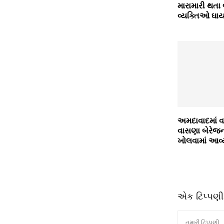
મારામારી થતા
વ્યક્તિઓ ઘા
અમદાવાદમાં 
વાસણા બેરેજના
ખોલવામાં આવ્
એક ટિપ્પણી