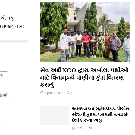
થી વધુ
ં સમજાવનારા
સેવ અર્થ NGO દ્વારા અબોલા પક્ષીઓ
માટે વિનામૂલ્યે પાણીના કુંડા વિતરણ
કરાયું
April 6, 2024
0
અમદાવાદના શહેરકોટડા પોલીસ
સ્ટેશની હદમાં ધસમસી રહ્યા છે
દેશી દારૂના અડ્ડા
July 23, 2023