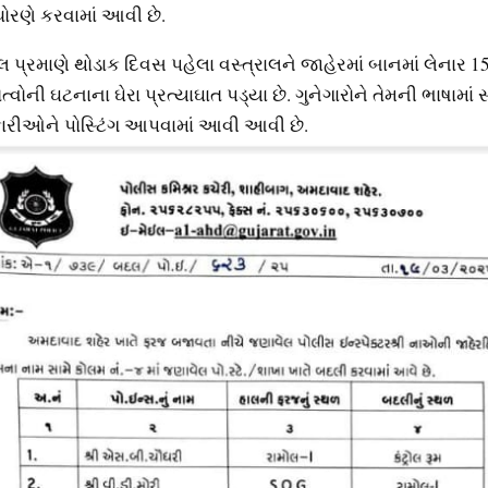
ધોરણે કરવામાં આવી છે.
પ્રમાણે થોડાક દિવસ પહેલા વસ્ત્રાલને જાહેરમાં બાનમાં લેનાર 15
ોની ઘટનાના ઘેરા પ્રત્યાઘાત પડ્યા છે. ગુનેગારોને તેમની ભાષામા
રીઓને પોસ્ટિંગ આપવામાં આવી આવી છે.