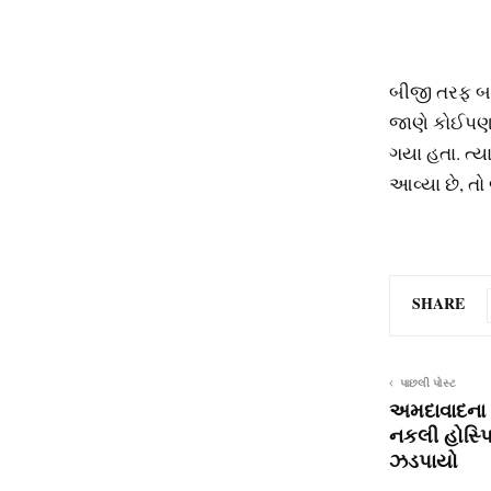
બીજી તરફ બાપ
જાણે કોઈપણ 
ગયા હતા. ત્ય
આવ્યા છે, ત
SHARE
પાછલી પોસ્ટ
અમદાવાદના 
નકલી હોસ્પ
ઝડપાયો