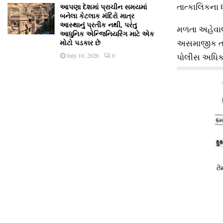
તાત્કાલિકના 
આપણા દેશમાં પ્રાચીન સમયમાં
બનેલા કેટલાક મંદિરો માત્ર
આસ્થાનું પ્રતીક નથી, પરંતુ
મળતા અહેવાલ 
આધુનિક એન્જિનિયરિંગ માટે એક
અસમાજીક તત્વ
મોટો પડકાર છે
પોલીસ અધિકા
July 10, 2026
0