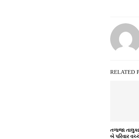
RELATED 
તળાજા તાલુકા
બે પરિવાર વચ્