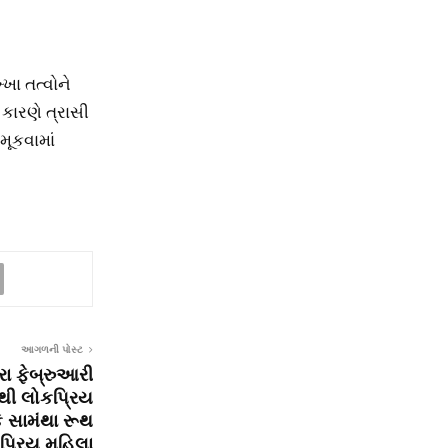
ખા તત્વોને
કારણે ત્રાસી
મૂકવામાં
આગળની પોસ્ટ
રા ફેબ્રુઆરી
ૌથી લોકપ્રિય
કે સામંથા રૂથ
કપ્રિય મહિલા